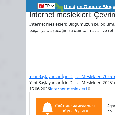
Skip
Главная
Umidjon Obudov Blog
to
İnternet meslekleri: Çevri
content
İnternet meslekleri: Blogumuzun bu bölümünd
başarıya ulaşacağınıza dair talimatlar ve rehb
Yeni Başlayanlar İçin Dijital Meslekler: 2025’t
Yeni Başlayanlar İçin Dijital Meslekler: 202
15.06.2026
İnternet meslekleri
0
Сайт янгиликларига
Agar
обуна булинг!
bo'l