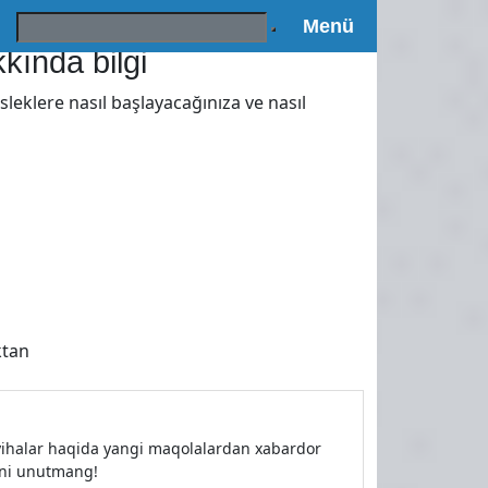
Поиск:
Menü
kında bilgi
leklere nasıl başlayacağınıza ve nasıl
ktan
loyihalar haqida yangi maqolalardan xabardor
shni unutmang!