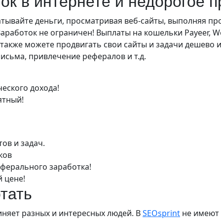
к в интернете и недорогое п
атывайте деньги, просматривая веб-сайты, выполняя пр
аработок не ограничен! Выплаты на кошельки Payeer, W
 также можете продвигать свои сайты и задачи дешево 
письма, привлечение рефералов и т.д.
еского дохода!
ятный!
ов и задач.
ков
еферального заработка!
 цене!
отать
иняет разных и интересных людей. В
SEOsprint
не имеют 