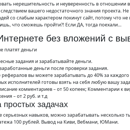
овать нерешительность и неуверенность в отношении в
ся следствием вашего недостаточного знания проекта. Не
дей со слабым характером покинут сайт, потому что не 
ишь, что сможешь пройти?! Если ДА, тогда поехали…
 Интернете без вложений с вы
е платят деньги
есные задания и зарабатывайте деньги.
 заработанные деньги после проверки задания.
е рефералов вы можете зарабатывать до 40% за каждог
ных исполнителей готовы взять на себя любую вашу зад
писание комментариев – от 50 копеек; Комментарии к ви
ния – от 2 руб. и т.д
а простых задачах
 серьезных навыков, можно зарабатывать несколько ты
тежа 100 рублей. Вывод на Киви, Вебмани, ЮМани.