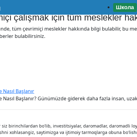
Школа
u
miçi çalışmak için tüm meslekler hak
e, tüm çevrimiçi meslekler hakkında bilgi bulabilir, bu mes
erler bulabilirsiniz.
e Nasıl Başlanır
5’te Nasıl Başlanır? Günümüzde giderek daha fazla insan, uza
 siz birinchilardan bo'lib, investitsiyalar, daromadlar, daromadli 
ishni xohlasangiz, saytimizga va ijtimoiy tarmoqlarga obuna bo'li