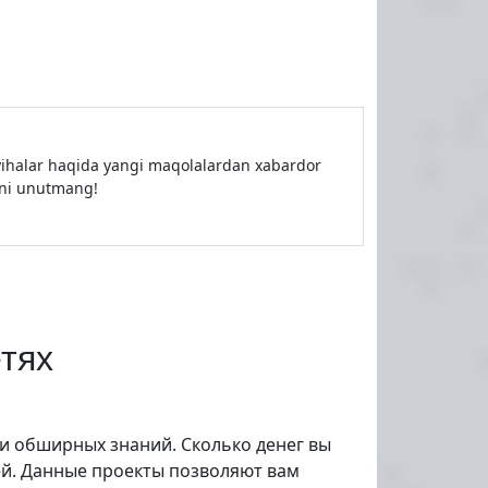
loyihalar haqida yangi maqolalardan xabardor
shni unutmang!
етях
ли обширных знаний. Сколько денег вы
ей. Данные проекты позволяют вам