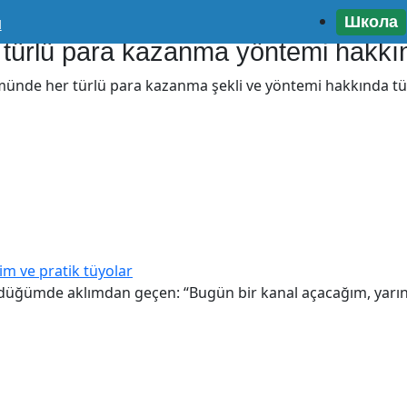
Школа
u
 türlü para kazanma yöntemi hakkın
de her türlü para kazanma şekli ve yöntemi hakkında tüm bi
m ve pratik tüyolar
düğümde aklımdan geçen: “Bugün bir kanal açacağım, yarı