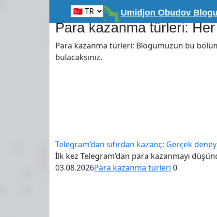
Skip
Главная
Umidjon Obudov Blog
to
Para kazanma türleri: Her
content
Para kazanma türleri: Blogumuzun bu bölümün
bulacaksınız.
Telegram’dan sıfırdan kazanç: Gerçek deneyi
İlk kez Telegram’dan para kazanmayı düşün
03.08.2026
Para kazanma türleri
0