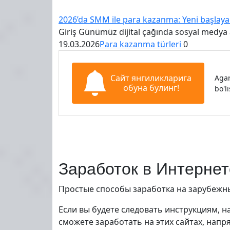
2026’da SMM ile para kazanma: Yeni başlaya
Giriş Günümüz dijital çağında sosyal medya a
19.03.2026
Para kazanma türleri
0
Сайт янгиликларига
Agar
обуна булинг!
bo'l
Заработок в Интернет
Простые способы заработка на зарубежны
Если вы будете следовать инструкциям, 
сможете заработать на этих сайтах, нап