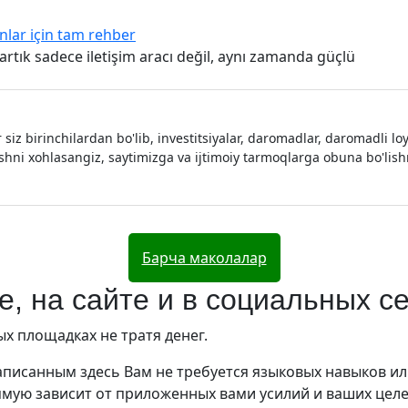
nlar için tam rehber
rtık sadece iletişim aracı değil, aynı zamanda güçlü
 siz birinchilardan bo'lib, investitsiyalar, daromadlar, daromadli 
ishni xohlasangiz, saytimizga va ijtimoiy tarmoqlarga obuna bo'li
Барча маколалар
е, на сайте и в социальных с
х площадках не тратя денег.
написанным здесь Вам не требуется языковых навыков и
рямую зависит от приложенных вами усилий и ваших цел