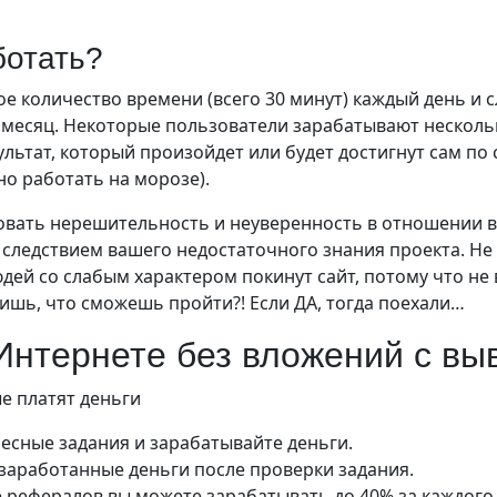
ботать?
е количество времени (всего 30 минут) каждый день и 
в месяц. Некоторые пользователи зарабатывают несколь
ультат, который произойдет или будет достигнут сам по 
но работать на морозе).
овать нерешительность и неуверенность в отношении в
ся следствием вашего недостаточного знания проекта. Не
дей со слабым характером покинут сайт, потому что не 
ишь, что сможешь пройти?! Если ДА, тогда поехали…
 Интернете без вложений с вы
е платят деньги
есные задания и зарабатывайте деньги.
 заработанные деньги после проверки задания.
е рефералов вы можете зарабатывать до 40% за каждог