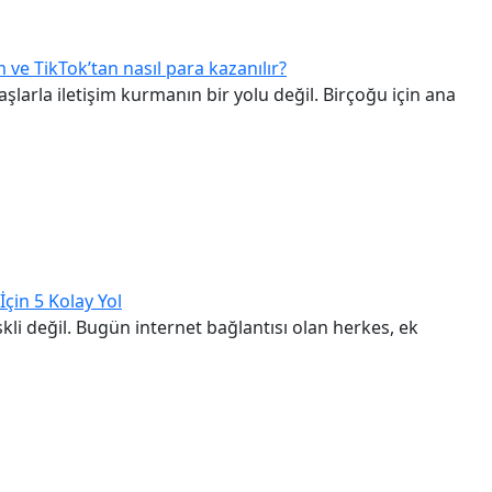
e TikTok’tan nasıl para kazanılır?
arla iletişim kurmanın bir yolu değil. Birçoğu için ana
çin 5 Kolay Yol
kli değil. Bugün internet bağlantısı olan herkes, ek