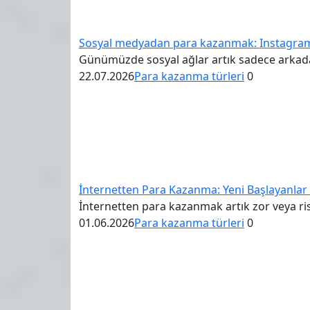
Sosyal medyadan para kazanmak: Instagram v
Günümüzde sosyal ağlar artık sadece arkadaşl
22.07.2026
Para kazanma türleri
0
İnternetten Para Kazanma: Yeni Başlayanlar İ
İnternetten para kazanmak artık zor veya ris
01.06.2026
Para kazanma türleri
0