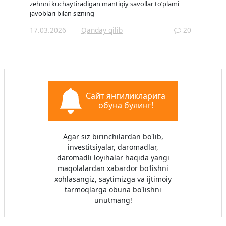
zehnni kuchaytiradigan mantiqiy savollar to’plami
javoblari bilan sizning
17.03.2026
Qanday qilib
20
Сайт янгиликларига
обуна булинг!
Agar siz birinchilardan bo'lib,
investitsiyalar, daromadlar,
daromadli loyihalar haqida yangi
maqolalardan xabardor bo'lishni
xohlasangiz, saytimizga va ijtimoiy
tarmoqlarga obuna bo'lishni
unutmang!