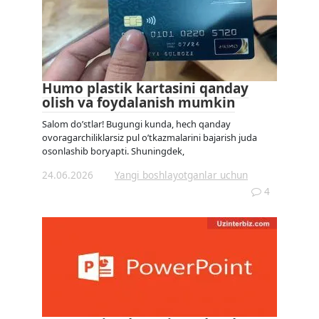
Humo plastik kartasini qanday
olish va foydalanish mumkin
Salom do’stlar! Bugungi kunda, hech qanday
ovoragarchiliklarsiz pul o’tkazmalarini bajarish juda
osonlashib boryapti. Shuningdek,
24.06.2026
Yangi boshlayotganlar uchun
4