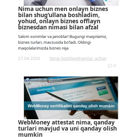
Nima uchun men onlayn biznes
bilan shug’ullana boshladim,
yohud, onlayn biznes offlayn
biznesdan nimasi bilan afzal
Salom xonimlar va janoblar! Bugungi maqolamiz,
biznes turlari, mavzusida bo’ladi. Oldingi
maqolalarimizda biznes reja
27.04.2026
Yangi boshlayotganlar uchun
2
WebMoney attestat nima, qanday
turlari mavjud va uni qanday olish
mumkin