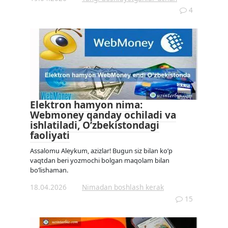
4
Elektron hamyon nima:
Webmoney qanday ochiladi va
ishlatiladi, O’zbekistondagi
faoliyati
Assalomu Aleykum, azizlar! Bugun siz bilan ko’p
vaqtdan beri yozmochi bolgan maqolam bilan
bo’lishaman.
18.04.2026
Nimadan boshlash kerak
15