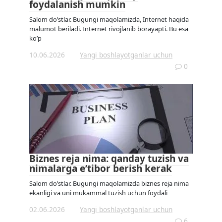
foydalanish mumkin
Salom do’stlar. Bugungi maqolamizda, Internet haqida
malumot beriladi. Internet rivojlanib borayapti. Bu esa
ko’p
10.06.2026
Yangi boshlayotganlar uchun
0
Biznes reja nima: qanday tuzish va
nimalarga e’tibor berish kerak
Salom do’stlar. Bugungi maqolamizda biznes reja nima
ekanligi va uni mukammal tuzish uchun foydali
02.06.2026
Yangi boshlayotganlar uchun
6