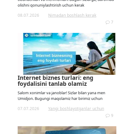
olishni qonuniylashtirish uchun kerak
08.07.2026
Nimadan boshlash kerak
7
Internet biznes turlari: eng
foydalisini tanlab olamiz
Salom xonimlar va janoblar! Sizlar bilan yana men
Umidjon. Bugungi maqolamiz har birimiz uchun
07.07.2026
Yangi boshlayotganlar uchun
9