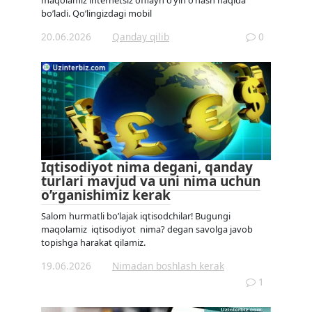
maqolamiz internetsiz offlayn o’yin o’nash haqida
bo’ladi. Qo’lingizdagi mobil
20.06.2026
Qanday qilib
0
Iqtisodiyot nima degani, qanday
turlari mavjud va uni nima uchun
o’rganishimiz kerak
Salom hurmatli bo’lajak iqtisodchilar! Bugungi
maqolamiz iqtisodiyot nima? degan savolga javob
topishga harakat qilamiz.
19.06.2026
Nimadan boshlash kerak
1