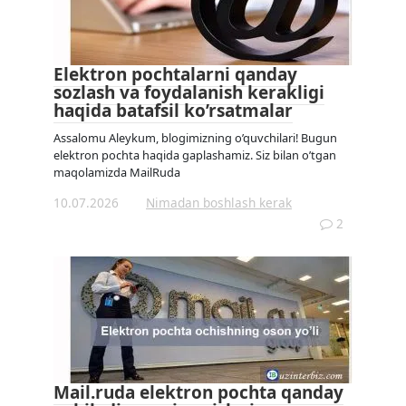
Elektron pochtalarni qanday
sozlash va foydalanish kerakligi
haqida batafsil ko’rsatmalar
Assalomu Aleykum, blogimizning o’quvchilari! Bugun
elektron pochta haqida gaplashamiz. Siz bilan o’tgan
maqolamizda MailRuda
10.07.2026
Nimadan boshlash kerak
2
Mail.ruda elektron pochta qanday