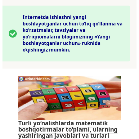
Internetda ishlashni yangi
boshlayotganlar uchun to’liq qo’llanma va
ko’rsatmalar, tavsiyalar va
yo’riqnomalarni blogimizning «Yangi
boshlayotganlar uchun» ruknida
o’qishingiz mumkin.
Turli yo’nalishlarda matematik
boshqotirmalar to’plami, ularning
yashiringan javoblari va turlari