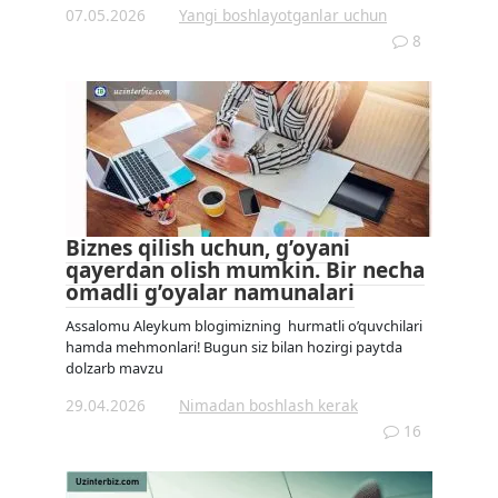
07.05.2026
Yangi boshlayotganlar uchun
8
Biznes qilish uchun, g’oyani
qayerdan olish mumkin. Bir necha
omadli g’oyalar namunalari
Assalomu Aleykum blogimizning hurmatli o’quvchilari
hamda mehmonlari! Bugun siz bilan hozirgi paytda
dolzarb mavzu
29.04.2026
Nimadan boshlash kerak
16