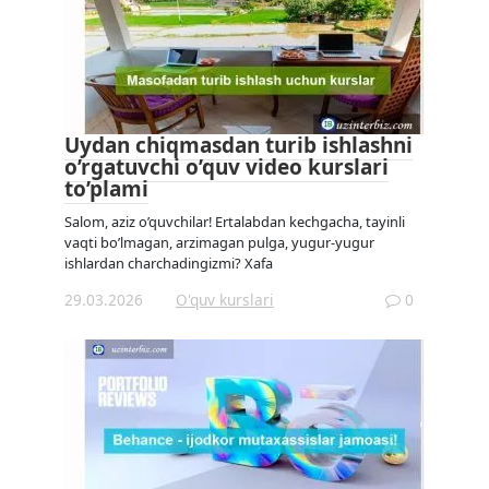
Uydan chiqmasdan turib ishlashni
o’rgatuvchi o’quv video kurslari
to’plami
Salom, aziz o’quvchilar! Ertalabdan kechgacha, tayinli
vaqti bo’lmagan, arzimagan pulga, yugur-yugur
ishlardan charchadingizmi? Xafa
29.03.2026
O'quv kurslari
0