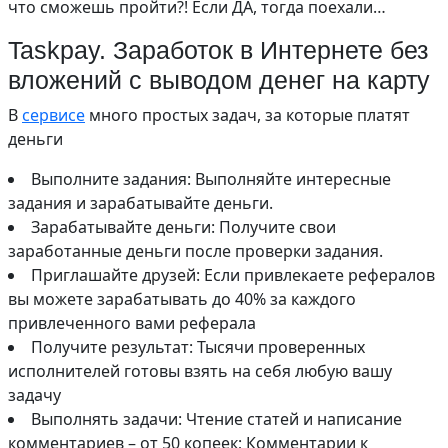
что сможешь пройти?! Если ДА, тогда поехали…
Taskpay. Заработок в Интернете без
вложений с выводом денег на карту
В
сервисе
много простых задач, за которые платят
деньги
Выполните задания: Выполняйте интересные
задания и зарабатывайте деньги.
Зарабатывайте деньги: Получите свои
заработанные деньги после проверки задания.
Приглашайте друзей: Если привлекаете рефералов
вы можете зарабатывать до 40% за каждого
привлеченного вами реферала
Получите результат: Тысячи проверенных
исполнителей готовы взять на себя любую вашу
задачу
Выполнять задачи: Чтение статей и написание
комментариев – от 50 копеек; Комментарии к