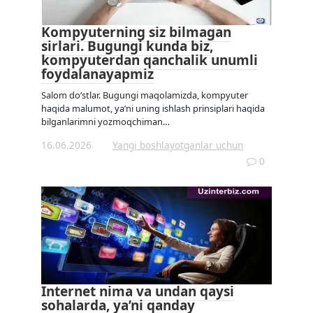
Kompyuterning siz bilmagan
sirlari. Bugungi kunda biz,
kompyuterdan qanchalik unumli
foydalanayapmiz
Salom do’stlar. Bugungi maqolamizda, kompyuter
haqida malumot, ya’ni uning ishlash prinsiplari haqida
bilganlarimni yozmoqchiman…
16.06.2026
Yangi boshlayotganlar uchun
0
Internet nima va undan qaysi
sohalarda, ya’ni qanday