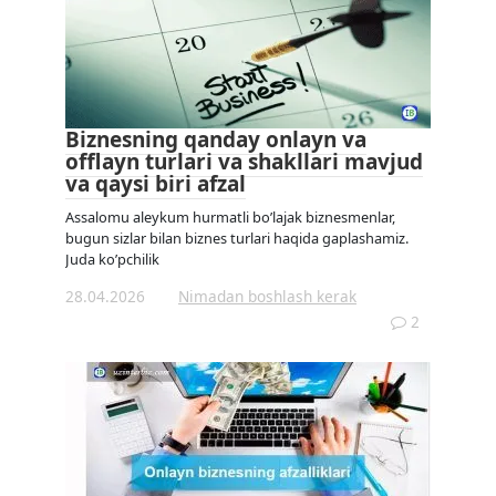
Biznesning qanday onlayn va
offlayn turlari va shakllari mavjud
va qaysi biri afzal
Assalomu aleykum hurmatli bo’lajak biznesmenlar,
bugun sizlar bilan biznes turlari haqida gaplashamiz.
Juda ko’pchilik
28.04.2026
Nimadan boshlash kerak
2