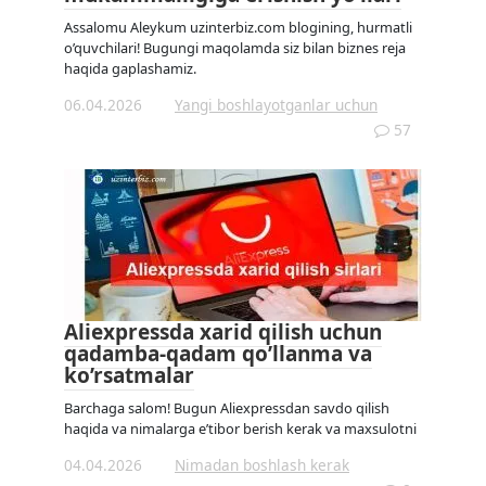
Assalomu Aleykum uzinterbiz.com blogining, hurmatli
o’quvchilari! Bugungi maqolamda siz bilan biznes reja
haqida gaplashamiz.
06.04.2026
Yangi boshlayotganlar uchun
57
Aliexpressda xarid qilish uchun
qadamba-qadam qo’llanma va
ko’rsatmalar
Barchaga salom! Bugun Aliexpressdan savdo qilish
haqida va nimalarga e’tibor berish kerak va maxsulotni
04.04.2026
Nimadan boshlash kerak