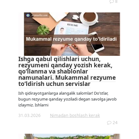
8
Ishga qabul qilishlari uchun,
rezyumeni qanday yozish kerak,
qo’llanma va shablonlar
namunalari. Mukammal rezyume
to’ldirish uchun servislar
Ish qidirayotganlarga alangalik salomlar! Do’stlar,
bugun rezyume qanday yoziladi degan savolga javob
izlaymiz. Ishlarni
31.03.2026
Nimadan boshlash kerak
24