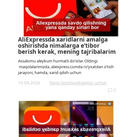
AliExpressda xaridlarni amalga
oshirishda nimalarga e’tibor
berish kerak, mening tajribalarim
Assalomu aleykum hurmatli do’stlar. Oldingi
maqolalarimizda, aliexpress.comda ro’yxatdan o’tish
jarayoni, hamda, xarid qilish uchun
15.04.2026
Yangi boshlayotganlar uchun
2