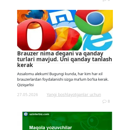
Brauzer nima degani va qanday
turlari mavjud. Uni qanday tanlash
kerak
Assalomu alekum! Bugungi kunda, har kim har-xil
brauzerlardan foydalanishi sizga ma’lum bo’lsa kerak.
Qiziqarlisi
27.05.2026
Yangi boshlayotganlar uchun
8