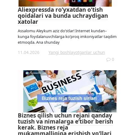
Aliexpressda ro’yxatdan o’tish
qoidalari va bunda uchraydigan
xatolar
Assalomu Aleykum aziz do’stlar! Internet kundan–
kunga foydalanuvchilarga ko’proq imkoniyatlar taqdim
etmoqda. Ana shunday
11.04.2026
Yangi boshlayotganlar uchun
0
Biznes qilish uchun rejani qanday
tuzish va nimalarga e’tibor berish
kerak. Biznes reja
mukammalligiga erishish yo’llari