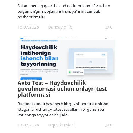
Salom mening qadri baland qadrdonlarim! Siz uchun
bugun on’gni rivojlantirish siri, ya’ni matematik
boshqotirmalar
16.07.2026
Qanday qilib
0
Avto Test – Haydovchilik
guvohnomasi uchun onlayn test
platformasi
Bugungi kunda haydovchilik guvohnomasini olishni
istaganlar uchun avtotest savollarini o‘rganish va
imtihonga tayyorlanish juda
13.07.2026
O'quv kurslari
0