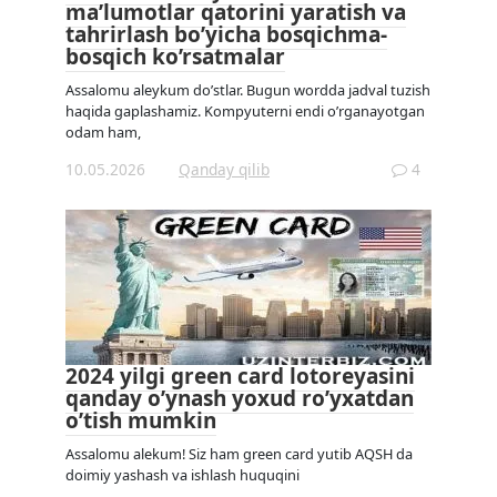
ma’lumotlar qatorini yaratish va
tahrirlash bo’yicha bosqichma-
bosqich ko’rsatmalar
Assalomu aleykum do’stlar. Bugun wordda jadval tuzish
haqida gaplashamiz. Kompyuterni endi o’rganayotgan
odam ham,
10.05.2026
Qanday qilib
4
2024 yilgi green card lotoreyasini
qanday o’ynash yoxud ro’yxatdan
o’tish mumkin
Assalomu alekum! Siz ham green card yutib AQSH da
doimiy yashash va ishlash huquqini