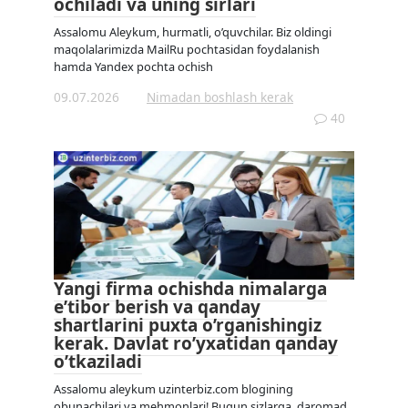
ochiladi va uning sirlari
Assalomu Aleykum, hurmatli, o’quvchilar. Biz oldingi
maqolalarimizda MailRu pochtasidan foydalanish
hamda Yandex pochta ochish
09.07.2026
Nimadan boshlash kerak
40
Yangi firma ochishda nimalarga
e’tibor berish va qanday
shartlarini puxta o’rganishingiz
kerak. Davlat ro’yxatidan qanday
o’tkaziladi
Assalomu aleykum uzinterbiz.com blogining
obunachilari va mehmonlari! Bugun sizlarga, daromad