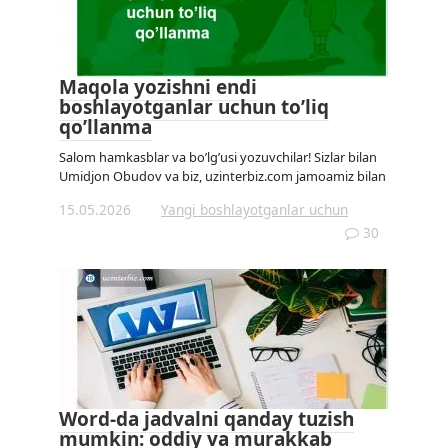
Maqola yozishni endi
boshlayotganlar uchun to’liq
qo’llanma
Salom hamkasblar va bo’lg’usi yozuvchilar! Sizlar bilan
Umidjon Obudov va biz, uzinterbiz.com jamoamiz bilan
15.05.2026
Yangi boshlayotganlar uchun
30
Word-da jadvalni qanday tuzish
mumkin: oddiy va murakkab