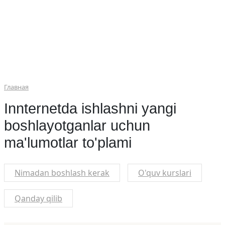
Главная
Innternetda ishlashni yangi
boshlayotganlar uchun
ma'lumotlar to'plami
Nimadan boshlash kerak
O'quv kurslari
Qanday qilib