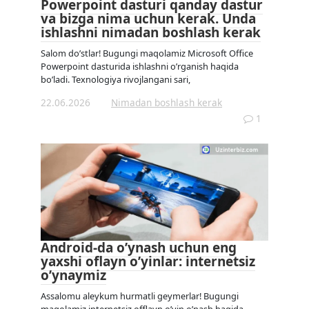
Powerpoint dasturi qanday dastur
va bizga nima uchun kerak. Unda
ishlashni nimadan boshlash kerak
Salom do’stlar! Bugungi maqolamiz Microsoft Office
Powerpoint dasturida ishlashni o’rganish haqida
bo’ladi. Texnologiya rivojlangani sari,
22.06.2026
Nimadan boshlash kerak
1
Android-da o’ynash uchun eng
yaxshi oflayn o’yinlar: internetsiz
o’ynaymiz
Assalomu aleykum hurmatli geymerlar! Bugungi