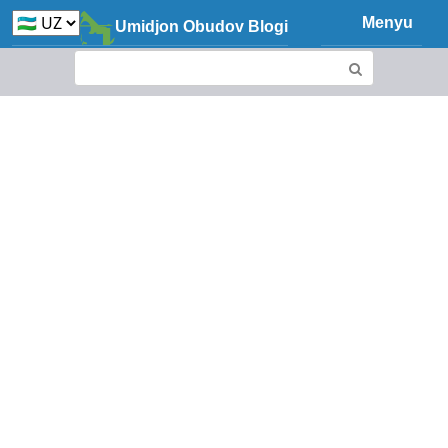
Skip
Menyu
Umidjon Obudov Blogi
to
content
Search: