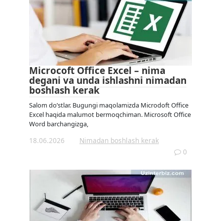
Microcoft Office Excel – nima
degani va unda ishlashni nimadan
boshlash kerak
Salom do’stlar. Bugungi maqolamizda Microdoft Office
Excel haqida malumot bermoqchiman. Microsoft Office
Word barchangizga,
18.06.2026
Nimadan boshlash kerak
0