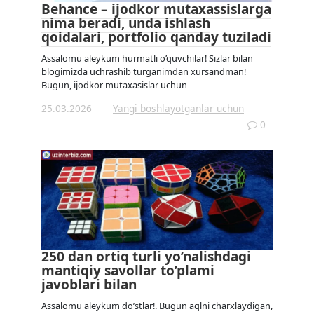
Behance – ijodkor mutaxassislarga
nima beradi, unda ishlash
qoidalari, portfolio qanday tuziladi
Assalomu aleykum hurmatli o’quvchilar! Sizlar bilan
blogimizda uchrashib turganimdan xursandman!
Bugun, ijodkor mutaxasislar uchun
25.03.2026
Yangi boshlayotganlar uchun
0
250 dan ortiq turli yo’nalishdagi
mantiqiy savollar to’plami
javoblari bilan
Assalomu aleykum do’stlar!. Bugun aqlni charxlaydigan,