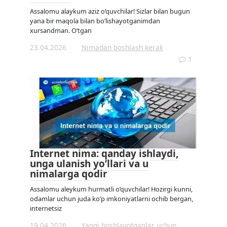
Assalomu alaykum aziz o’quvchilar! Sizlar bilan bugun
yana bir maqola bilan bo’lishayotganimdan
xursandman. O’tgan
23.04.2026
Nimadan boshlash kerak
1
Internet nima: qanday ishlaydi,
unga ulanish yo’llari va u
nimalarga qodir
Assalomu aleykum hurmatli o’quvchilar! Hozirgi kunni,
odamlar uchun juda ko’p imkoniyatlarni ochib bergan,
internetsiz
19.04.2026
Yangi boshlayotganlar uchun