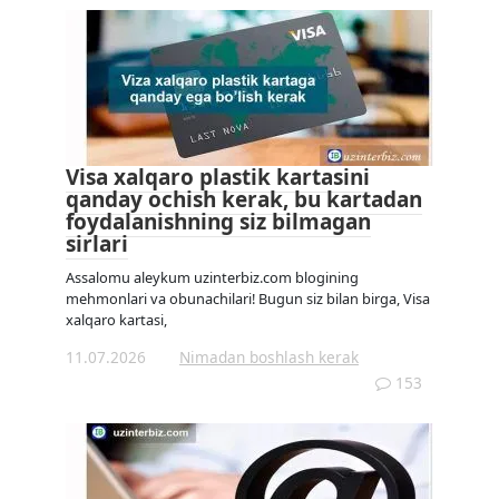
Visa xalqaro plastik kartasini
qanday ochish kerak, bu kartadan
foydalanishning siz bilmagan
sirlari
Assalomu aleykum uzinterbiz.com blogining
mehmonlari va obunachilari! Bugun siz bilan birga, Visa
xalqaro kartasi,
11.07.2026
Nimadan boshlash kerak
153