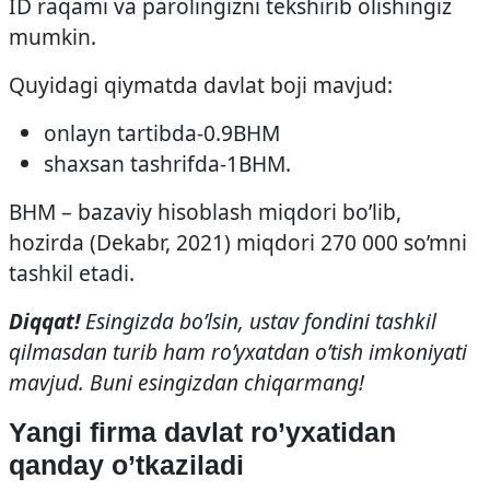
ID raqami va parolingizni tekshirib olishingiz
mumkin.
Quyidagi qiymatda davlat boji mavjud:
onlayn tartibda-0.9BHM
shaxsan tashrifda-1BHM.
BHM – bazaviy hisoblash miqdori bo’lib,
hozirda (Dekabr, 2021) miqdori 270 000 so’mni
tashkil etadi.
Diqqat!
Esingizda bo’lsin, ustav fondini tashkil
qilmasdan turib ham ro’yxatdan o’tish imkoniyati
mavjud. Buni esingizdan chiqarmang!
Yangi firma davlat ro’yxatidan
qanday o’tkaziladi