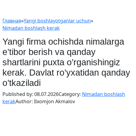
Главная
»
Yangi boshlayotganlar uchun
»
Nimadan boshlash kerak
Yangi firma ochishda nimalarga
e’tibor berish va qanday
shartlarini puxta o’rganishingiz
kerak. Davlat ro’yxatidan qanday
o’tkaziladi
Published by:
08.07.2026
Category:
Nimadan boshlash
kerak
Author:
Ilxomjon Akmalov