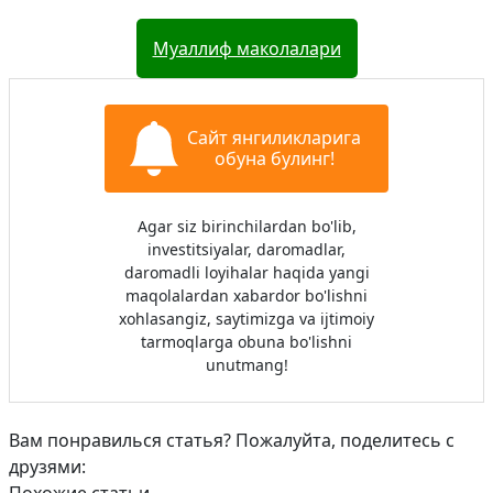
Муаллиф маколалари
Сайт янгиликларига
обуна булинг!
Agar siz birinchilardan bo'lib,
investitsiyalar, daromadlar,
daromadli loyihalar haqida yangi
maqolalardan xabardor bo'lishni
xohlasangiz, saytimizga va ijtimoiy
tarmoqlarga obuna bo'lishni
unutmang!
Вам понравилься статья? Пожалуйта, поделитесь с
друзями: