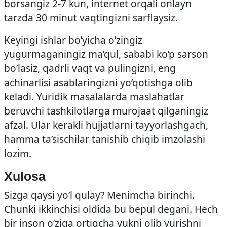
borsangiz 2-7 kun, internet orqali onlayn
tarzda 30 minut vaqtingizni sarflaysiz.
Keyingi ishlar bo’yicha o’zingiz
yugurmaganingiz ma’qul, sababi ko’p sarson
bo’lasiz, qadrli vaqt va pulingizni, eng
achinarlisi asablaringizni yo’qotishga olib
keladi. Yuridik masalalarda maslahatlar
beruvchi tashkilotlarga murojaat qilganingiz
afzal. Ular kerakli hujjatlarni tayyorlashgach,
hamma ta’sischilar tanishib chiqib imzolashi
lozim.
Xulosa
Sizga qaysi yo’l qulay? Menimcha birinchi.
Chunki ikkinchisi oldida bu bepul degani. Hech
bir inson o’ziga ortiqcha yukni olib yurishni