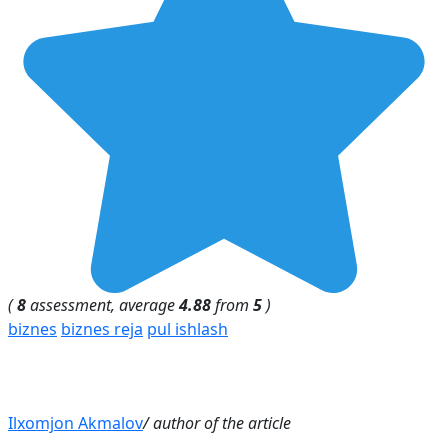
(
8
assessment, average
4.88
from
5
)
biznes
biznes reja
pul ishlash
Ilxomjon Akmalov
/ author of the article