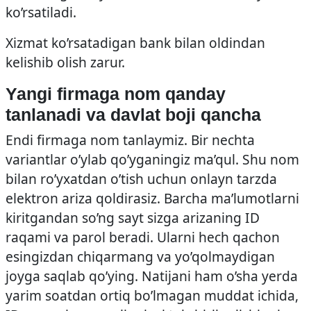
ko’rsatiladi.
Xizmat ko’rsatadigan bank bilan oldindan
kelishib olish zarur.
Yangi firmaga nom qanday
tanlanadi va davlat boji qancha
Endi firmaga nom tanlaymiz. Bir nechta
variantlar o’ylab qo’yganingiz ma’qul. Shu nom
bilan ro’yxatdan o’tish uchun onlayn tarzda
elektron ariza qoldirasiz. Barcha ma’lumotlarni
kiritgandan so’ng sayt sizga arizaning ID
raqami va parol beradi. Ularni hech qachon
esingizdan chiqarmang va yo’qolmaydigan
joyga saqlab qo’ying. Natijani ham o’sha yerda
yarim soatdan ortiq bo’lmagan muddat ichida,