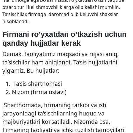
ma’lumotga ega bo’lishmasa, ro’yxatdan o’tish vaqtida
o’zaro turli kelishmovchiliklarga olib kelishi mumkin.
Ta’sischilar, firmaga daromad olib keluvchi shaxslar
hisoblanadi.
Firmani ro’yxatdan o’tkazish uchun
qanday hujjatlar kerak
Demak, faoliyatimiz maqsadi va rejasi aniq,
ta’sischilar ham aniqlandi. Ta’sis hujjatlarini
yig’amiz. Bu hujjatlar:
Ta’sis shartnomasi
Nizom (firma ustavi)
Shartnomada, firmaning tarkibi va ish
jarayonidagi ta’sischilarning huquq va
majburiyatlari ko’rsatiladi. Nizomda esa,
firmaning faoliyati va ichki tuzilish tamoyillari