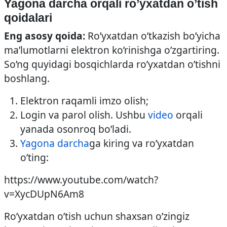
Yagona darcha orqali ro’yxatdan o’tish
qoidalari
Eng asosy qoida:
Ro’yxatdan o’tkazish bo’yicha
ma’lumotlarni elektron ko’rinishga o’zgartiring.
So’ng quyidagi bosqichlarda ro’yxatdan o’tishni
boshlang.
Elektron raqamli imzo olish;
Login va parol olish. Ushbu
video
orqali
yanada osonroq bo’ladi.
Yagona darcha
ga kiring va ro’yxatdan
o’ting:
https://www.youtube.com/watch?
v=XycDUpN6Am8
Ro’yxatdan o’tish uchun shaxsan o’zingiz