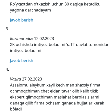
Ro’yxaxtdan o’tkazish uchun 30 daqiqa ketadiku
yagona darchadayam
Javob berish
Rozimurodov
12.02.2023
XK ochishda imtiyoz boladimi YaTT davlat tomonidan
imtiyoz boladimi
Javob berish
Vazira
27.02.2023
Assalomu aleykum xayli kech men shaxsiy firma
ochmoqchiman chet eldan tavar olib kelib tikib
ekspert qilmoqchiman maslahat berolasizlarmi
qanaqa qilib firma ochsam qanaqa hujjatlar kerak
bòladi