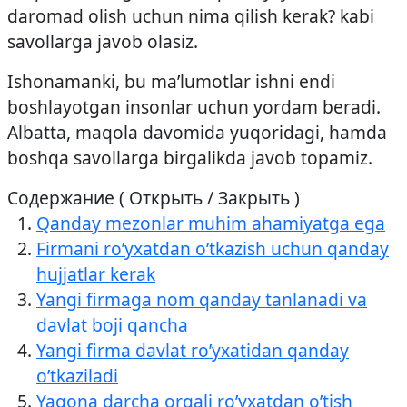
daromad olish uchun nima qilish kerak? kabi
savollarga javob olasiz.
Ishonamanki, bu ma’lumotlar ishni endi
boshlayotgan insonlar uchun yordam beradi.
Albatta, maqola davomida yuqoridagi, hamda
boshqa savollarga birgalikda javob topamiz.
Содержание ( Открыть / Закрыть )
Qanday mezonlar muhim ahamiyatga ega
Firmani ro’yxatdan o’tkazish uchun qanday
hujjatlar kerak
Yangi firmaga nom qanday tanlanadi va
davlat boji qancha
Yangi firma davlat ro’yxatidan qanday
o’tkaziladi
Yagona darcha orqali ro’yxatdan o’tish