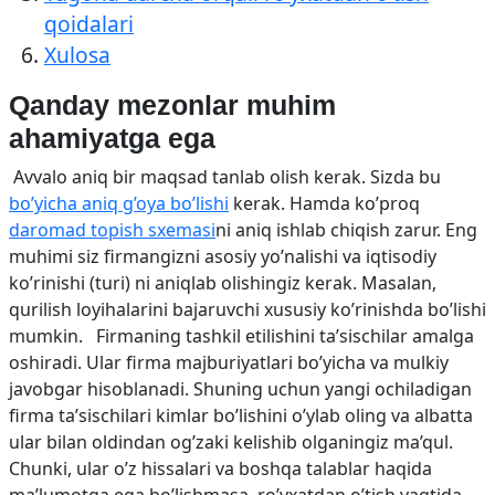
qoidalari
Xulosa
Qanday mezonlar muhim
ahamiyatga ega
Avvalo aniq bir maqsad tanlab olish kerak. Sizda bu
bo’yicha aniq g’oya bo’lishi
kerak. Hamda ko’proq
daromad topish sxemasi
ni aniq ishlab chiqish zarur. Eng
muhimi siz firmangizni asosiy yo’nalishi va iqtisodiy
ko’rinishi (turi) ni aniqlab olishingiz kerak. Masalan,
qurilish loyihalarini bajaruvchi xususiy ko’rinishda bo’lishi
mumkin. Firmaning tashkil etilishini ta’sischilar amalga
oshiradi. Ular firma majburiyatlari bo’yicha va mulkiy
javobgar hisoblanadi. Shuning uchun yangi ochiladigan
firma ta’sischilari kimlar bo’lishini o’ylab oling va albatta
ular bilan oldindan og’zaki kelishib olganingiz ma’qul.
Chunki, ular o’z hissalari va boshqa talablar haqida