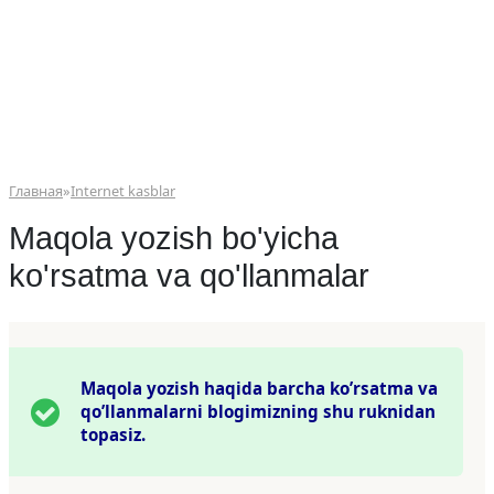
Главная
»
Internet kasblar
Maqola yozish bo'yicha
ko'rsatma va qo'llanmalar
Maqola yozish haqida barcha ko’rsatma va
qo’llanmalarni blogimizning shu ruknidan
topasiz.