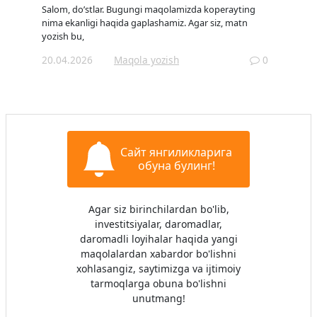
Salom, do’stlar. Bugungi maqolamizda koperayting
nima ekanligi haqida gaplashamiz. Agar siz, matn
yozish bu,
20.04.2026
Maqola yozish
0
Сайт янгиликларига
обуна булинг!
Agar siz birinchilardan bo'lib,
investitsiyalar, daromadlar,
daromadli loyihalar haqida yangi
maqolalardan xabardor bo'lishni
xohlasangiz, saytimizga va ijtimoiy
tarmoqlarga obuna bo'lishni
unutmang!