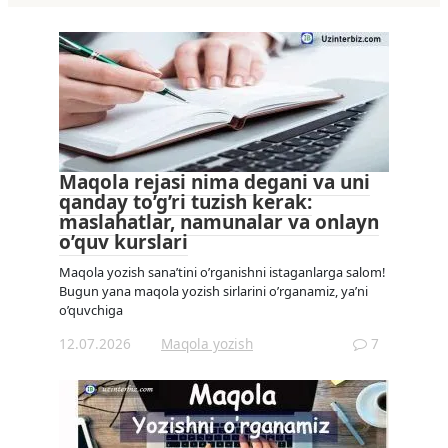
Maqola rejasi nima degani va uni
qanday to’g’ri tuzish kerak:
maslahatlar, namunalar va onlayn
o’quv kurslari
Maqola yozish sana’tini o’rganishni istaganlarga salom!
Bugun yana maqola yozish sirlarini o’rganamiz, ya’ni
o’quvchiga
12.07.2026
Maqola yozish
7