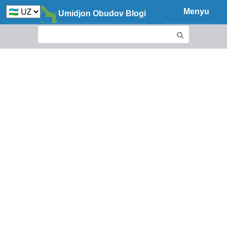
Skip
Menyu
Umidjon Obudov Blogi
to
content
Search: