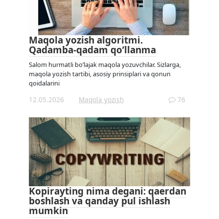
Maqola yozish algoritmi.
Qadamba-qadam qo’llanma
Salom hurmatli bo’lajak maqola yozuvchilar. Sizlarga,
maqola yozish tartibi, asosiy prinsiplari va qonun
qoidalarini
12.05.2026
Maqola yozish
76
Kopirayting nima degani: qaerdan
boshlash va qanday pul ishlash
mumkin