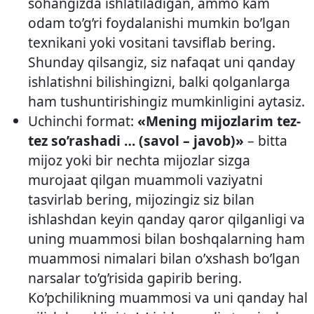
sohangizda ishlatiladigan, ammo kam
odam to’g’ri foydalanishi mumkin bo’lgan
texnikani yoki vositani tavsiflab bering.
Shunday qilsangiz, siz nafaqat uni qanday
ishlatishni bilishingizni, balki qolganlarga
ham tushuntirishingiz mumkinligini aytasiz.
Uchinchi format:
«Mening mijozlarim tez-
tez so’rashadi … (savol – javob)»
– bitta
mijoz yoki bir nechta mijozlar sizga
murojaat qilgan muammoli vaziyatni
tasvirlab bering, mijozingiz siz bilan
ishlashdan keyin qanday qaror qilganligi va
uning muammosi bilan boshqalarning ham
muammosi nimalari bilan o’xshash bo’lgan
narsalar to’g’risida gapirib bering.
Ko’pchilikning muammosi va uni qanday hal