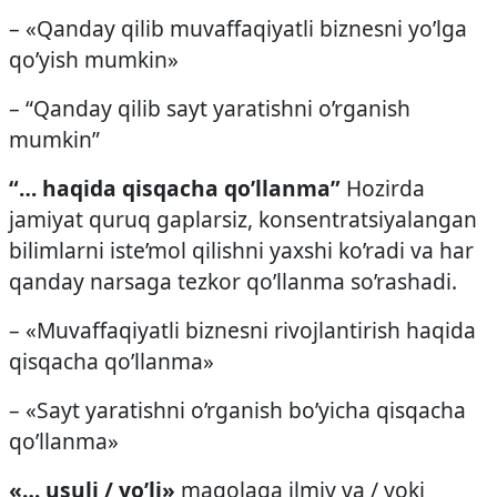
– «Qanday qilib muvaffaqiyatli biznesni yo’lga
qo’yish mumkin»
– “Qanday qilib sayt yaratishni o’rganish
mumkin”
“… haqida qisqacha qo’llanma”
Hozirda
jamiyat quruq gaplarsiz, konsentratsiyalangan
bilimlarni iste’mol qilishni yaxshi ko’radi va har
qanday narsaga tezkor qo’llanma so’rashadi.
– «Muvaffaqiyatli biznesni rivojlantirish haqida
qisqacha qo’llanma»
– «Sayt yaratishni o’rganish bo’yicha qisqacha
qo’llanma»
«… usuli / yo’li»
maqolaga ilmiy va / yoki