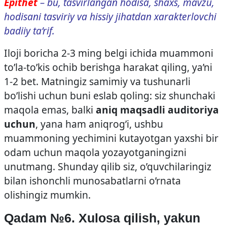
Epithet
– bu, tasvirlangan hodisa, shaxs, mavzu,
hodisani tasviriy va hissiy jihatdan xarakterlovchi
badiiy ta’rif.
Iloji boricha 2-3 ming belgi ichida muammoni
to’la-to’kis ochib berishga harakat qiling, ya’ni
1-2 bet. Matningiz samimiy va tushunarli
bo’lishi uchun buni eslab qoling: siz shunchaki
maqola emas, balki
aniq maqsadli auditoriya
uchun
, yana ham aniqrog’i, ushbu
muammoning yechimini kutayotgan yaxshi bir
odam uchun maqola yozayotganingizni
unutmang. Shunday qilib siz, o’quvchilaringiz
bilan ishonchli munosabatlarni o’rnata
olishingiz mumkin.
Qadam №6. Xulosa qilish, yakun