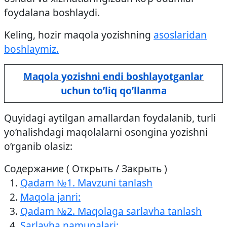
foydalana boshlaydi.
Keling, hozir maqola yozishning
asoslaridan
boshlaymiz.
Maqola yozishni endi boshlayotganlar
uchun to’liq qo’llanma
Quyidagi aytilgan amallardan foydalanib, turli
yo’nalishdagi maqolalarni osongina yozishni
o’rganib olasiz:
Содержание ( Открыть / Закрыть )
Qadam №1. Mavzuni tanlash
Maqola janri:
Qadam №2. Maqolaga sarlavha tanlash
Sarlavha namunalari: