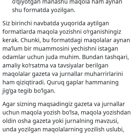
o’qiyotgan manashu maqola ham aynan
shu formatda yozilgan.
Siz birinchi navbatda yuqorida aytilgan
formatlarda maqola yozishni o’rganishingiz
kerak. Chunki, bu formatdagi maqolalar aynan
ma’lum bir muammosini yechishni istagan
odamlar uchun juda muhim. Bundan tashqari,
amaliy ko’rsatma va tavsiyalar berilgan
maqolalar gazeta va jurnallar muharrirlarini
ham qiziqtiradi. Quruq gaplar hammaning
jig’ga tegib bo’lgan.
Agar sizning maqsadingiz gazeta va jurnallar
uchun maqola yozish bo’lsa, maqola yozishdan
oldin osha gazeta yoki jurnalning mavzusi,
unda yozilgan maqolalarning yozilish uslubi,