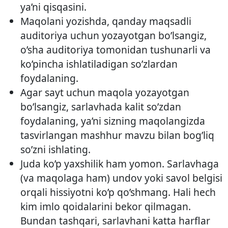
ya’ni qisqasini.
Maqolani yozishda, qanday maqsadli
auditoriya uchun yozayotgan bo’lsangiz,
o’sha auditoriya tomonidan tushunarli va
ko’pincha ishlatiladigan so’zlardan
foydalaning.
Agar sayt uchun maqola yozayotgan
bo’lsangiz, sarlavhada kalit so’zdan
foydalaning, ya’ni sizning maqolangizda
tasvirlangan mashhur mavzu bilan bog’liq
so’zni ishlating.
Juda ko’p yaxshilik ham yomon. Sarlavhaga
(va maqolaga ham) undov yoki savol belgisi
orqali hissiyotni ko’p qo’shmang. Hali hech
kim imlo qoidalarini bekor qilmagan.
Bundan tashqari, sarlavhani katta harflar