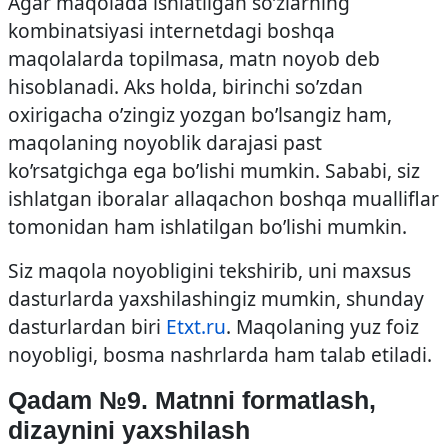
Agar maqolada ishlatilgan so’zlarning
kombinatsiyasi internetdagi boshqa
maqolalarda topilmasa, matn noyob deb
hisoblanadi. Aks holda, birinchi so’zdan
oxirigacha o’zingiz yozgan bo’lsangiz ham,
maqolaning noyoblik darajasi past
ko’rsatgichga ega bo’lishi mumkin. Sababi, siz
ishlatgan iboralar allaqachon boshqa mualliflar
tomonidan ham ishlatilgan bo’lishi mumkin.
Siz maqola noyobligini tekshirib, uni maxsus
dasturlarda yaxshilashingiz mumkin, shunday
dasturlardan biri
Etxt.ru
. Maqolaning yuz foiz
noyobligi, bosma nashrlarda ham talab etiladi.
Qadam №9. Matnni formatlash,
dizaynini yaxshilash