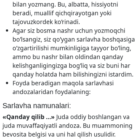
bilan yozmang. Bu, albatta, hissiyotni
beradi, muallif qichqirayotgan yoki
tajovuzkordek ko’rinadi.
Agar siz bosma nashr uchun yozmoqchi
bo’lsangiz, siz qo’ygan sarlavha boshqasiga
o’zgartirilishi mumkinligiga tayyor bo’ling,
ammo bu nashr bilan oldindan qanday
kelishganligingizga bog’liq va siz buni har
qanday holatda ham bilishingizni istardim.
Foyda beradigan maqola sarlavhasi
andozalaridan foydalaning:
Sarlavha namunalari:
«Qanday qilib …»
Juda oddiy boshlangan va
juda muvaffaqiyatli andoza. Bu muammoning
bevosita belgisi va uni hal qilish usulidir.