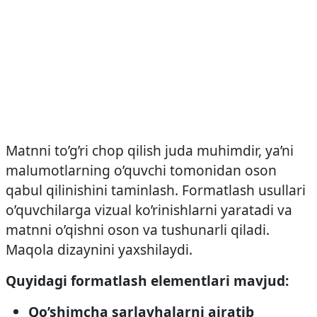
Matnni to’g’ri chop qilish juda muhimdir, ya’ni
malumotlarning o’quvchi tomonidan oson
qabul qilinishini taminlash. Formatlash usullari
o’quvchilarga vizual ko’rinishlarni yaratadi va
matnni o’qishni oson va tushunarli qiladi.
Maqola dizaynini yaxshilaydi.
Quyidagi formatlash elementlari mavjud:
Qo’shimcha sarlavhalarni ajratib