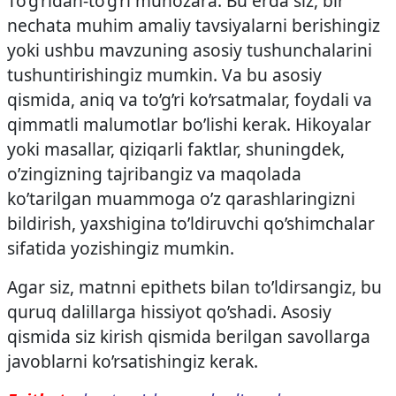
To’g’ridan-to’g’ri munozara. Bu erda siz, bir
nechata muhim amaliy tavsiyalarni berishingiz
yoki ushbu mavzuning asosiy tushunchalarini
tushuntirishingiz mumkin. Va bu asosiy
qismida, aniq va to’g’ri ko’rsatmalar, foydali va
qimmatli malumotlar bo’lishi kerak. Hikoyalar
yoki masallar, qiziqarli faktlar, shuningdek,
o’zingizning tajribangiz va maqolada
ko’tarilgan muammoga o’z qarashlaringizni
bildirish, yaxshigina to’ldiruvchi qo’shimchalar
sifatida yozishingiz mumkin.
Agar siz, matnni epithets bilan to’ldirsangiz, bu
quruq dalillarga hissiyot qo’shadi. Asosiy
qismida siz kirish qismida berilgan savollarga
javoblarni ko’rsatishingiz kerak.