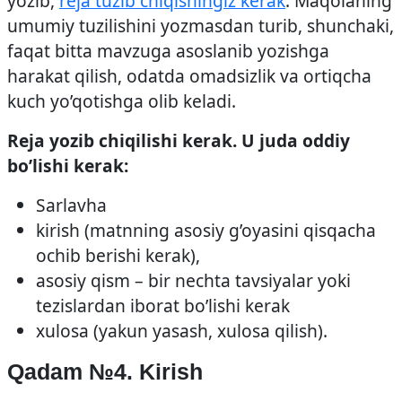
yozib,
reja tuzib chiqishingiz kerak
. Maqolaning
umumiy tuzilishini yozmasdan turib, shunchaki,
faqat bitta mavzuga asoslanib yozishga
harakat qilish, odatda omadsizlik va ortiqcha
kuch yo’qotishga olib keladi.
Reja yozib chiqilishi kerak. U juda oddiy
bo’lishi kerak:
Sarlavha
kirish (matnning asosiy g’oyasini qisqacha
ochib berishi kerak),
asosiy qism – bir nechta tavsiyalar yoki
tezislardan iborat bo’lishi kerak
xulosa (yakun yasash, xulosa qilish).
Qadam №4. Kirish