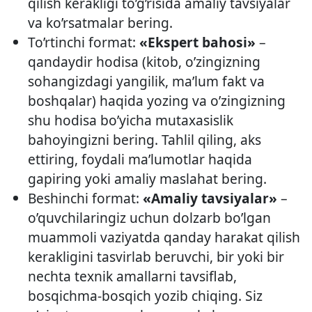
qilish kerakligi to’g’risida amaliy tavsiyalar
va ko’rsatmalar bering.
To’rtinchi format:
«Ekspert bahosi»
–
qandaydir hodisa (kitob, o’zingizning
sohangizdagi yangilik, ma’lum fakt va
boshqalar) haqida yozing va o’zingizning
shu hodisa bo’yicha mutaxasislik
bahoyingizni bering. Tahlil qiling, aks
ettiring, foydali ma’lumotlar haqida
gapiring yoki amaliy maslahat bering.
Beshinchi format:
«Amaliy tavsiyalar»
–
o’quvchilaringiz uchun dolzarb bo’lgan
muammoli vaziyatda qanday harakat qilish
kerakligini tasvirlab beruvchi, bir yoki bir
nechta texnik amallarni tavsiflab,
bosqichma-bosqich yozib chiqing. Siz