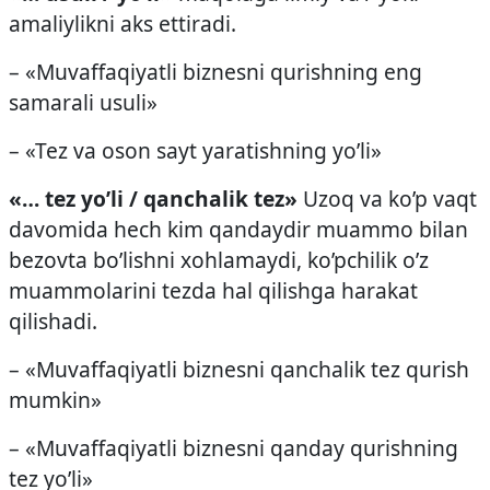
amaliylikni aks ettiradi.
– «Muvaffaqiyatli biznesni qurishning eng
samarali usuli»
– «Tez va oson sayt yaratishning yo’li»
«… tez yo’li / qanchalik tez»
Uzoq va ko’p vaqt
davomida hech kim qandaydir muammo bilan
bezovta bo’lishni xohlamaydi, ko’pchilik o’z
muammolarini tezda hal qilishga harakat
qilishadi.
– «Muvaffaqiyatli biznesni qanchalik tez qurish
mumkin»
– «Muvaffaqiyatli biznesni qanday qurishning
tez yo’li»