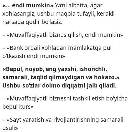
«… endi mumkin»
Ya’ni albatta, agar
xohlasangiz, ushbu maqola tufayli, kerakli
narsaga qodir bo’lasiz.
– «Muvaffaqiyatli biznes qilish, endi mumkin»
– «Bank orqali xohlagan mamlakatga pul
o’tkazish endi mumkin»
«Bepul, noyob, eng yaxshi, ishonchli,
samarali, taqlid qilmaydigan va hokazo.»
Ushbu so’zlar doimo diqqatni jalb qiladi.
– «Muvaffaqiyatli biznesni tashkil etish bo’yicha
bepul kurs»
– «Sayt yaratish va rivojlantirishning samarali
usuli»