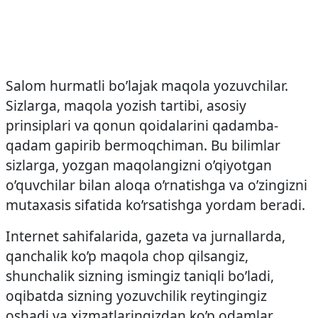
Salom hurmatli bo’lajak maqola yozuvchilar.
Sizlarga, maqola yozish tartibi, asosiy
prinsiplari va qonun qoidalarini qadamba-
qadam gapirib bermoqchiman. Bu bilimlar
sizlarga, yozgan maqolangizni o’qiyotgan
o’quvchilar bilan aloqa o’rnatishga va o’zingizni
mutaxasis sifatida ko’rsatishga yordam beradi.
Internet sahifalarida, gazeta va jurnallarda,
qanchalik ko’p maqola chop qilsangiz,
shunchalik sizning ismingiz taniqli bo’ladi,
oqibatda sizning yozuvchilik reytingingiz
oshadi va xizmatlaringizdan ko’p odamlar