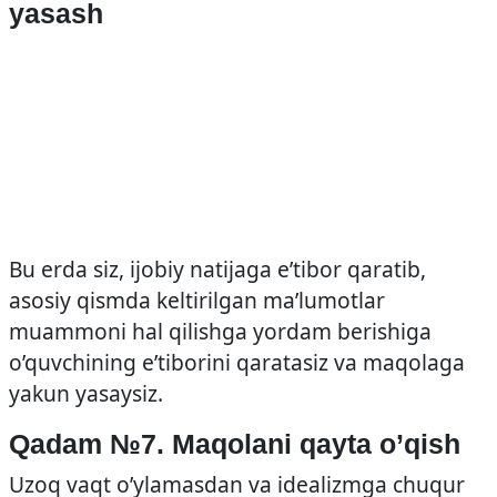
yasash
Bu erda siz, ijobiy natijaga e’tibor qaratib,
asosiy qismda keltirilgan ma’lumotlar
muammoni hal qilishga yordam berishiga
o’quvchining e’tiborini qaratasiz va maqolaga
yakun yasaysiz.
Qadam №7. Maqolani qayta o’qish
Uzoq vaqt o’ylamasdan va idealizmga chuqur