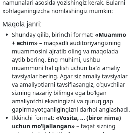
namunalari asosida yozishingiz kerak. Bularni
xohlaganingizcha nomlashingiz mumkin:
Maqola janri:
Shunday qilib, birinchi format:
«Muammo
+ echim»
– maqsadli auditoriyangizning
muammosini ajratib oling va maqolada
aytib bering. Eng muhimi, ushbu
muammoni hal qilish uchun ba’zi amaliy
tavsiyalar bering. Agar siz amaliy tavsiyalar
va amaliyotlarni tavsiflasangiz, o’quvchilar
sizning nazariy bilimga ega bo’lgan
amaliyotchi ekaningizni va quruq gap
gapirmayotganligingizni darhol anglashadi.
Ikkinchi format:
«Vosita, … (biror nima)
uchun mo’ljallangan»
– faqat sizning