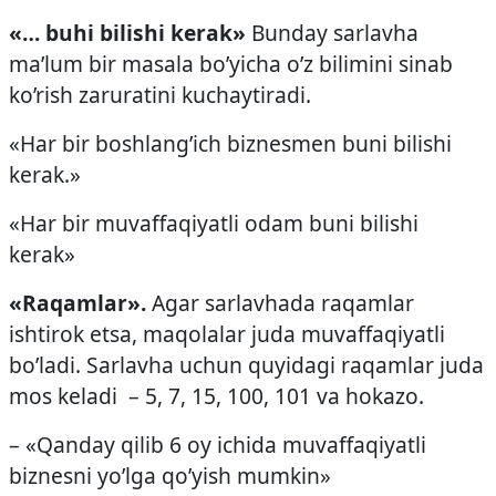
«… buhi bilishi kerak»
Bunday sarlavha
ma’lum bir masala bo’yicha o’z bilimini sinab
ko’rish zaruratini kuchaytiradi.
«Har bir boshlang’ich biznesmen buni bilishi
kerak.»
«Har bir muvaffaqiyatli odam buni bilishi
kerak»
«Raqamlar».
Agar sarlavhada raqamlar
ishtirok etsa, maqolalar juda muvaffaqiyatli
bo’ladi. Sarlavha uchun quyidagi raqamlar juda
mos keladi – 5, 7, 15, 100, 101 va hokazo.
– «Qanday qilib 6 oy ichida muvaffaqiyatli
biznesni yo’lga qo’yish mumkin»