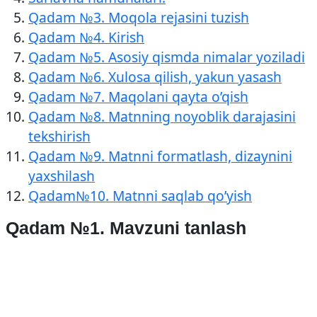
Qadam №3. Moqola rejasini tuzish
Qadam №4. Kirish
Qadam №5. Asosiy qismda nimalar yoziladi
Qadam №6. Xulosa qilish, yakun yasash
Qadam №7. Maqolani qayta o’qish
Qadam №8. Matnning noyoblik darajasini
tekshirish
Qadam №9. Matnni formatlash, dizaynini
yaxshilash
Qadam№10. Matnni saqlab qo’yish
Qadam №1. Mavzuni tanlash