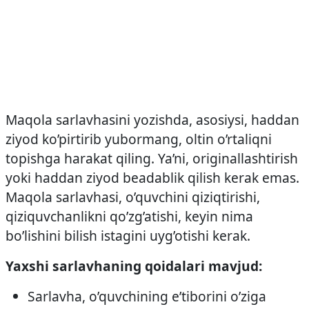
Maqola sarlavhasini yozishda, asosiysi, haddan
ziyod ko’pirtirib yubormang, oltin o’rtaliqni
topishga harakat qiling. Ya’ni, originallashtirish
yoki haddan ziyod beadablik qilish kerak emas.
Maqola sarlavhasi, o’quvchini qiziqtirishi,
qiziquvchanlikni qo’zg’atishi, keyin nima
bo’lishini bilish istagini uyg’otishi kerak.
Yaxshi sarlavhaning qoidalari mavjud:
Sarlavha, o’quvchining e’tiborini o’ziga