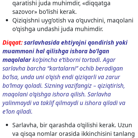
qaratishi juda muhimdir, «diqqatga
sazovor» bo’lishi kerak.
Qiziqishni uyg’otish va o’quvchini, maqolani
o’qishga undashi juda muhimdir.
Diqqat:
sarlavhasida ehtiyojni qondirish yoki
muammoni hal qilishga ishora bo’lgan
maqolalar
ko’pincha e’tiborni tortadi. Agar
sarlavha barcha “kartalarni” ochib beradigan
bo’lsa, unda uni o’qish endi qiziqarli va zarur
bo’lmay qoladi. Sizning vazifangiz – qiziqtirish,
maqolani o’qishga ishora qilish. Sarlavha
yalinmaydi va taklif qilmaydi u ishora qiladi va
e’lon qiladi.
Sarlavha, bir qarashda o’qilishi kerak. Uzun
va qisqa nomlar orasida ikkinchisini tanlang