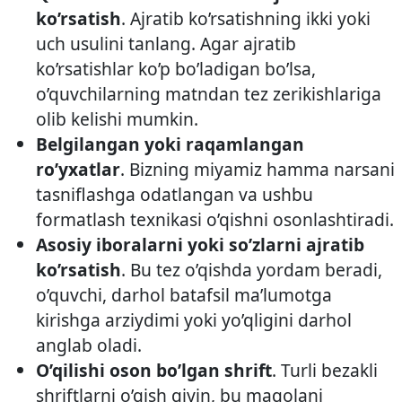
ko’rsatish
. Ajratib ko’rsatishning ikki yoki
uch usulini tanlang. Agar ajratib
ko’rsatishlar ko’p bo’ladigan bo’lsa,
o’quvchilarning matndan tez zerikishlariga
olib kelishi mumkin.
Belgilangan yoki raqamlangan
ro’yxatlar
. Bizning miyamiz hamma narsani
tasniflashga odatlangan va ushbu
formatlash texnikasi o’qishni osonlashtiradi.
Asosiy iboralarni yoki so’zlarni ajratib
ko’rsatish
. Bu tez o’qishda yordam beradi,
o’quvchi, darhol batafsil ma’lumotga
kirishga arziydimi yoki yo’qligini darhol
anglab oladi.
O’qilishi oson bo’lgan shrift
. Turli bezakli
shriftlarni o’qish qiyin, bu maqolani