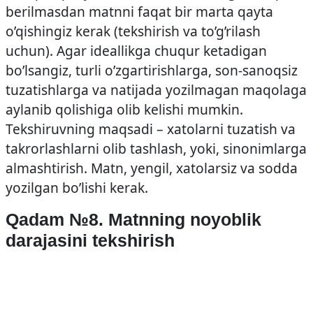
berilmasdan matnni faqat bir marta qayta
o’qishingiz kerak (tekshirish va to’g’rilash
uchun). Agar ideallikga chuqur ketadigan
bo’lsangiz, turli o’zgartirishlarga, son-sanoqsiz
tuzatishlarga va natijada yozilmagan maqolaga
aylanib qolishiga olib kelishi mumkin.
Tekshiruvning maqsadi – xatolarni tuzatish va
takrorlashlarni olib tashlash, yoki, sinonimlarga
almashtirish. Matn, yengil, xatolarsiz va sodda
yozilgan bo’lishi kerak.
Qadam №8. Matnning noyoblik
darajasini tekshirish