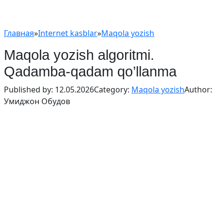
Главная
»
Internet kasblar
»
Maqola yozish
Maqola yozish algoritmi.
Qadamba-qadam qo’llanma
Published by:
12.05.2026
Category:
Maqola yozish
Author:
Умиджон Обудов