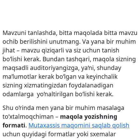
Mavzuni tanlashda, bitta maqolada bitta mavzu
ochib berilishini unutmang. Va yana bir muhim
jihat – mavzu qiziqarli va siz uchun tanish
bo’lishi kerak. Bundan tashqari, maqola sizning
maqsadli auditoriyangizga, ya’ni, shunday
ma’lumotlar kerak bo’lgan va keyinchalik
sizning xizmatingizdan foydalanadigan
odamlarga yo’naltirilgan bo’lishi kerak.
Shu o’rinda men yana bir muhim masalaga
to’xtalmoqchiman –
maqola yozishning
formati
.
Mutaxassis maqomini saqlab qolish
uchun quyidagi formatlar yoki sxemalar