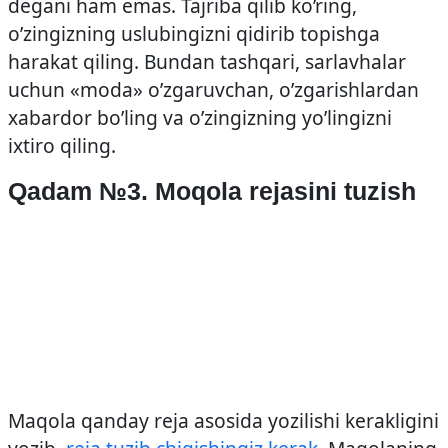
degani ham emas. Tajriba qilib ko’ring,
o’zingizning uslubingizni qidirib topishga
harakat qiling. Bundan tashqari, sarlavhalar
uchun «moda» o’zgaruvchan, o’zgarishlardan
xabardor bo’ling va o’zingizning yo’lingizni
ixtiro qiling.
Qadam №3. Moqola rejasini tuzish
Maqola qanday reja asosida yozilishi kerakligini