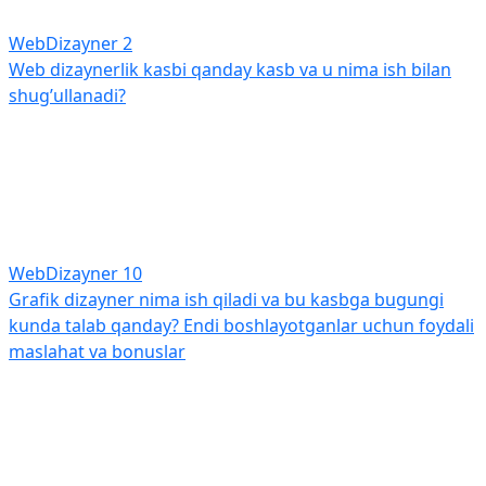
WebDizayner
2
Web dizaynerlik kasbi qanday kasb va u nima ish bilan
shug’ullanadi?
WebDizayner
10
Grafik dizayner nima ish qiladi va bu kasbga bugungi
kunda talab qanday? Endi boshlayotganlar uchun foydali
maslahat va bonuslar