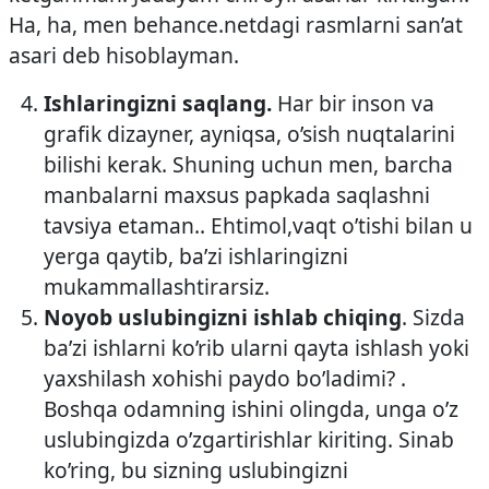
Ha, ha, men behance.netdagi rasmlarni san’at
asari deb hisoblayman.
Ishlaringizni saqlang.
Har bir inson va
grafik dizayner, ayniqsa, o’sish nuqtalarini
bilishi kerak. Shuning uchun men, barcha
manbalarni maxsus papkada saqlashni
tavsiya etaman.. Ehtimol,vaqt o’tishi bilan u
yerga qaytib, ba’zi ishlaringizni
mukammallashtirarsiz.
Noyob uslubingizni ishlab chiqing
. Sizda
ba’zi ishlarni ko’rib ularni qayta ishlash yoki
yaxshilash xohishi paydo bo’ladimi? .
Boshqa odamning ishini olingda, unga o’z
uslubingizda o’zgartirishlar kiriting. Sinab
ko’ring, bu sizning uslubingizni