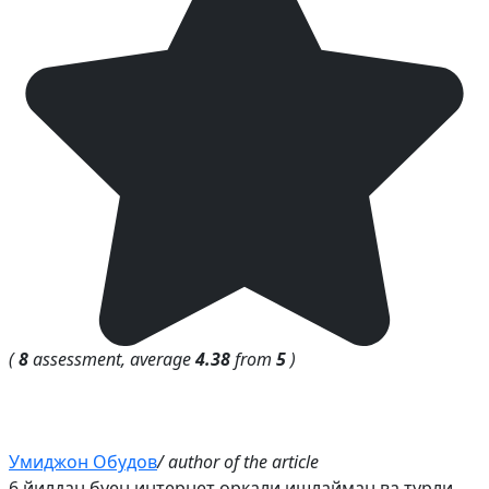
(
8
assessment, average
4.38
from
5
)
Умиджон Обудов
/ author of the article
6 йилдан буен интернет оркали ишлайман ва турли