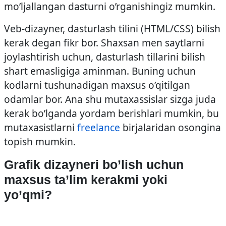
mo’ljallangan dasturni o’rganishingiz mumkin.
Veb-dizayner, dasturlash tilini (HTML/CSS) bilish
kerak degan fikr bor. Shaxsan men saytlarni
joylashtirish uchun, dasturlash tillarini bilish
shart emasligiga aminman. Buning uchun
kodlarni tushunadigan maxsus o’qitilgan
odamlar bor. Ana shu mutaxassislar sizga juda
kerak bo’lganda yordam berishlari mumkin, bu
mutaxasistlarni
freelance
birjalaridan osongina
topish mumkin.
Grafik dizayneri bo’lish uchun
maxsus ta’lim kerakmi yoki
yo’qmi?