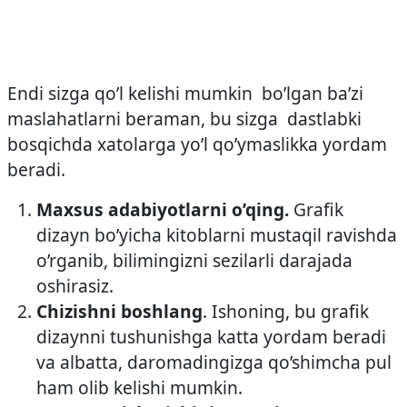
Endi sizga qo’l kelishi mumkin bo’lgan ba’zi
maslahatlarni beraman, bu sizga dastlabki
bosqichda xatolarga yo’l qo’ymaslikka yordam
beradi.
Maxsus adabiyotlarni o’qing.
Grafik
dizayn bo’yicha kitoblarni mustaqil ravishda
o’rganib, bilimingizni sezilarli darajada
oshirasiz.
Chizishni boshlang
. Ishoning, bu grafik
dizaynni tushunishga katta yordam beradi
va albatta, daromadingizga qo’shimcha pul
ham olib kelishi mumkin.