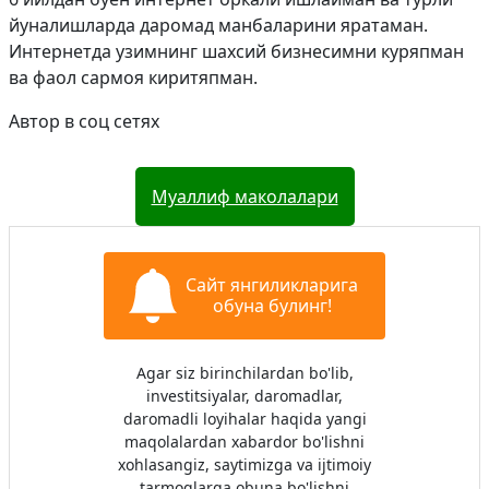
йуналишларда даромад манбаларини яратаман.
Интернетда узимнинг шахсий бизнесимни куряпман
ва фаол сармоя киритяпман.
Автор в соц сетях
Муаллиф маколалари
Сайт янгиликларига
обуна булинг!
Agar siz birinchilardan bo'lib,
investitsiyalar, daromadlar,
daromadli loyihalar haqida yangi
maqolalardan xabardor bo'lishni
xohlasangiz, saytimizga va ijtimoiy
tarmoqlarga obuna bo'lishni