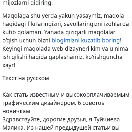
mijozlarni qidiring.
Maqolaga shu yerda yakun yasaymiz, maqola
haqidagi fikrlaringizni, savollaringizni izohlarda
kutib qolaman. Yanada qiziqarli maqolalar
o’qish uchun bizni
blogimizni kuzatib boring
!
Keyingi maqolada web dizayneri kim va u nima
ish qilishi haqida gaplashamiz, ko’rishguncha
xayr!
Текст на русском
Как стать известным и высокооплачиваемым
графическим дизайнером. 6 советов
новичкам
Здравствуйте, дорогие друзья, я Туйчиева
Малика. Из нашей предыдущей статьи вы