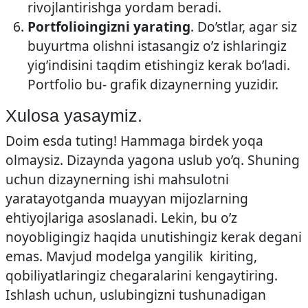
rivojlantirishga yordam beradi.
Portfolioingizni yarating
. Do’stlar, agar siz
buyurtma olishni istasangiz o’z ishlaringiz
yig’indisini taqdim etishingiz kerak bo’ladi.
Portfolio bu- grafik dizaynerning yuzidir.
Xulosa yasaymiz.
Doim esda tuting! Hammaga birdek yoqa
olmaysiz. Dizaynda yagona uslub yo’q. Shuning
uchun dizaynerning ishi mahsulotni
yaratayotganda muayyan mijozlarning
ehtiyojlariga asoslanadi. Lekin, bu o’z
noyobligingiz haqida unutishingiz kerak degani
emas. Mavjud modelga yangilik kiriting,
qobiliyatlaringiz chegaralarini kengaytiring.
Ishlash uchun, uslubingizni tushunadigan