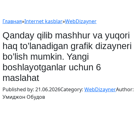
Главная
»
Internet kasblar
»
WebDizayner
Qanday qilib mashhur va yuqori
haq to’lanadigan grafik dizayneri
bo’lish mumkin. Yangi
boshlayotganlar uchun 6
maslahat
Published by:
21.06.2026
Category:
WebDizayner
Author:
Умиджон Обудов