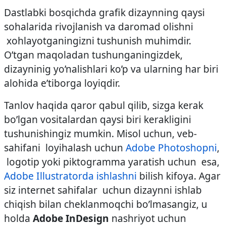
Dastlabki bosqichda grafik dizaynning qaysi
sohalarida rivojlanish va daromad olishni
xohlayotganingizni tushunish muhimdir.
O’tgan maqoladan tushunganingizdek,
dizayninig yo’nalishlari ko’p va ularning har biri
alohida e’tiborga loyiqdir.
Tanlov haqida qaror qabul qilib, sizga kerak
bo’lgan vositalardan qaysi biri kerakligini
tushunishingiz mumkin. Misol uchun, veb-
sahifani loyihalash uchun
Adobe Photoshopni
,
logotip yoki piktogramma yaratish uchun esa,
Adobe Illustratorda ishlashni
bilish kifoya. Agar
siz internet sahifalar uchun dizaynni ishlab
chiqish bilan cheklanmoqchi bo’lmasangiz, u
holda
Adobe InDesign
nashriyot uchun