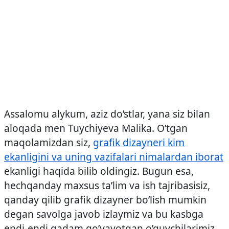
Assalomu alykum, aziz do’stlar, yana siz bilan
aloqada men Tuychiyeva Malika. O’tgan
maqolamizdan siz,
grafik dizayneri kim
ekanligini va uning vazifalari nimalardan iborat
ekanligi haqida bilib oldingiz. Bugun esa,
hechqanday maxsus ta’lim va ish tajribasisiz,
qanday qilib grafik dizayner bo’lish mumkin
degan savolga javob izlaymiz va bu kasbga
endi-endi qadam qo’yayotgan o’quvchilarimiz