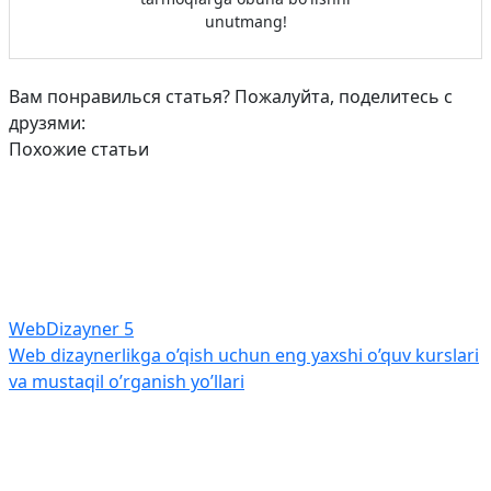
unutmang!
Вам понравилься статья? Пожалуйта, поделитесь с
друзями:
Похожие статьи
WebDizayner
5
Web dizaynerlikga o’qish uchun eng yaxshi o’quv kurslari
va mustaqil o’rganish yo’llari