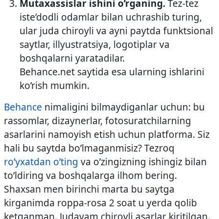
Mutaxassislar ishini o’rganing.
Tez-tez
iste’dodli odamlar bilan uchrashib turing,
ular juda chiroyli va ayni paytda funktsional
saytlar, illyustratsiya, logotiplar va
boshqalarni yaratadilar.
Behance.net saytida esa ularning ishlarini
ko’rish mumkin.
Behance
nimaligini bilmaydiganlar uchun: bu
rassomlar, dizaynerlar, fotosuratchilarning
asarlarini namoyish etish uchun platforma. Siz
hali bu saytda bo’lmaganmisiz? Tezroq
ro’yxatdan o’ting
va o’zingizning ishingiz bilan
to’ldiring va boshqalarga ilhom bering.
Shaxsan men birinchi marta bu saytga
kirganimda roppa-rosa 2 soat u yerda qolib
ketganman. Judayam chiroyli asarlar kiritilgan.