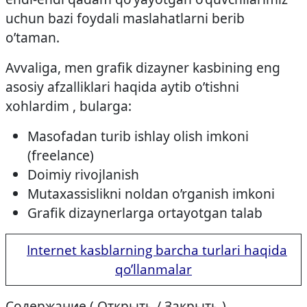
uchun bazi foydali maslahatlarni berib
o’taman.
Avvaliga, men grafik dizayner kasbining eng
asosiy afzalliklari haqida aytib o’tishni
xohlardim , bularga:
Masofadan turib ishlay olish imkoni
(freelance)
Doimiy rivojlanish
Mutaxassislikni noldan o’rganish imkoni
Grafik dizaynerlarga ortayotgan talab
Internet kasblarning barcha turlari haqida
qo’llanmalar
Содержание ( Открыть / Закрыть )