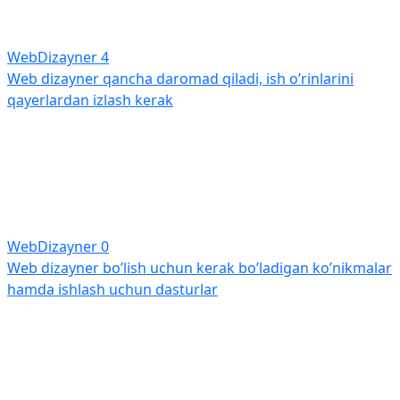
WebDizayner
4
Web dizayner qancha daromad qiladi, ish o’rinlarini
qayerlardan izlash kerak
WebDizayner
0
Web dizayner bo’lish uchun kerak bo’ladigan ko’nikmalar
hamda ishlash uchun dasturlar