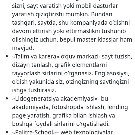
sizni, sayt yaratish yoki mobil dasturlar
yaratish qiziqtirishi mumkin. Bundan
tashqari, saytda, shu kompaniyada o’qishni
davom ettirish yoki ettirmaslikni tushunib
olishingiz uchun, bepul master-klasslar ham
mavjud.
«Talim va karera» o’quv markazi- sayt tuzish,
dizayn tanlash, grafik elementlarni
tayyorlash sirlarini o’rganasiz. Eng asosiysi,
o’qish yakunida siz, o’zingizning saytingizni
ishga tushirasiz.
«Lidogeneratsiya akademiyasi»- bu
akademiyada, fotoshopda ishlash, lending
page yaratish, grafika bilan ishlash va
boshqa foydali sirlarini o’rgatishadi.
«Palitra-School»– web texnologiyalar