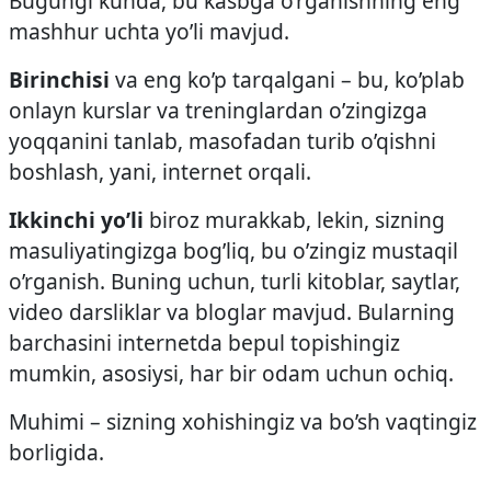
Bugungi kunda, bu kasbga o’rganishning eng
mashhur uchta yo’li mavjud.
Birinchisi
va eng ko’p tarqalgani – bu, ko’plab
onlayn kurslar va treninglardan o’zingizga
yoqqanini tanlab, masofadan turib o’qishni
boshlash, yani, internet orqali.
Ikkinchi yo’li
biroz murakkab, lekin, sizning
masuliyatingizga bog’liq, bu o’zingiz mustaqil
o’rganish. Buning uchun, turli kitoblar, saytlar,
video darsliklar va bloglar mavjud. Bularning
barchasini internetda bepul topishingiz
mumkin, asosiysi, har bir odam uchun ochiq.
Muhimi – sizning xohishingiz va bo’sh vaqtingiz
borligida.