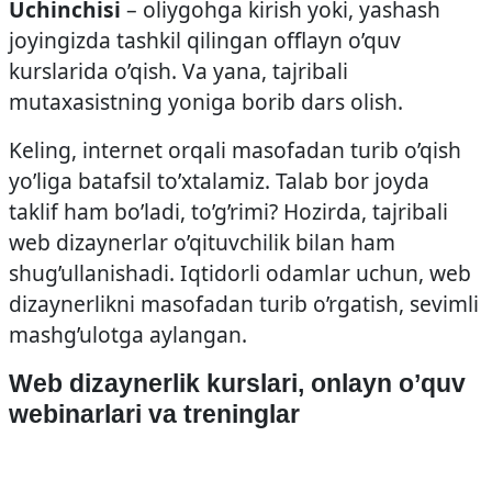
Uchinchisi
– oliygohga kirish yoki, yashash
joyingizda tashkil qilingan offlayn o’quv
kurslarida o’qish. Va yana, tajribali
mutaxasistning yoniga borib dars olish.
Keling, internet orqali masofadan turib o’qish
yo’liga batafsil to’xtalamiz. Talab bor joyda
taklif ham bo’ladi, to’g’rimi? Hozirda, tajribali
web dizaynerlar o’qituvchilik bilan ham
shug’ullanishadi. Iqtidorli odamlar uchun, web
dizaynerlikni masofadan turib o’rgatish, sevimli
mashg’ulotga aylangan.
Web dizaynerlik kurslari, onlayn o’quv
webinarlari va treninglar