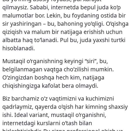
qilmaysiz. Sababi, internetda bepul juda ko’p
malumotlar bor. Lekin, bu foydaning ostida bir
sir yashiringan – bu, bahoning yo’qligi. O’qishga
qiziqish va malum bir natijaga erishish uchun
albatta haq to’lanadi. Pul bu, juda yaxshi turtki
hisoblanadi.
Mustaqil o’rganishning keyingi “siri”, bu,
belgilanmagan vaqtga cho’zilishi mumkin.
O’zingizdan boshqa hech kim, natijaga
chiqishingizga kafolat bera olmaydi.
Biz barchamiz o’z vaqtimizni va kuchimizni
qadrlaymiz, qayerda o’qish har kimning shaxsiy
ishi. Ideal variant, mustaqil o’rganishni,
internetdagi kurslarni o’tash bilan