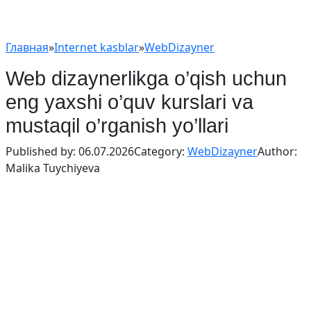
Главная
»
Internet kasblar
»
WebDizayner
Web dizaynerlikga o’qish uchun
eng yaxshi o’quv kurslari va
mustaqil o’rganish yo’llari
Published by:
06.07.2026
Category:
WebDizayner
Author:
Malika Tuychiyeva