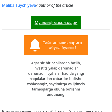
Malika Tuychiyeva
/ author of the article
Муаллиф маколалари
Сайт янгиликларига
обуна булинг!
Agar siz birinchilardan bo'lib,
investitsiyalar, daromadlar,
daromadli loyihalar haqida yangi
maqolalardan xabardor bo'lishni
xohlasangiz, saytimizga va ijtimoiy
tarmoqlarga obuna bo'lishni
unutmang!
Вам понравилься статья? Пожалуйта, поделитесь с