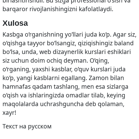
birlashtirishdir. Bu sizga professional o’sish va
barqaror rivojlanishingizni kafolatlaydi.
Xulosa
Kasbga o’rganishning yo’llari juda ko’p. Agar siz,
o’qishga tayyor bo’lsangiz, qiziqishingiz baland
bo’lsa, unda, web dizaynerlik kurslari eshiklari
siz uchun doim ochiq deyman. O’qing,
o’rganing, yaxshi kasblar, o’quv kurslari juda
ko’p, yangi kasblarni egallang. Zamon bilan
hamnafas qadam tashlang, men esa sizlarga
o’qish va ishlaringizda omadlar tilab, keying
maqolalarda uchrashguncha deb qolaman,
xayr!
Текст на русском