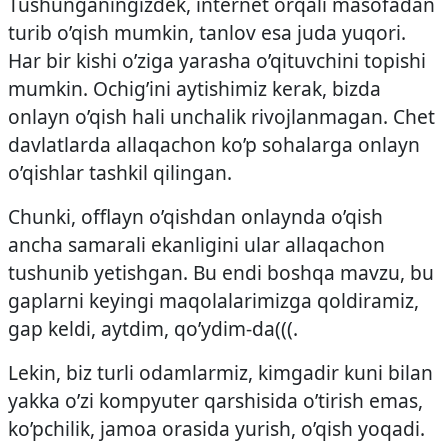
Tushunganingizdek, internet orqali masofadan
turib o’qish mumkin, tanlov esa juda yuqori.
Har bir kishi o’ziga yarasha o’qituvchini topishi
mumkin. Ochig’ini aytishimiz kerak, bizda
onlayn o’qish hali unchalik rivojlanmagan. Chet
davlatlarda allaqachon ko’p sohalarga onlayn
o’qishlar tashkil qilingan.
Chunki, offlayn o’qishdan onlaynda o’qish
ancha samarali ekanligini ular allaqachon
tushunib yetishgan. Bu endi boshqa mavzu, bu
gaplarni keyingi maqolalarimizga qoldiramiz,
gap keldi, aytdim, qo’ydim-da(((.
Lekin, biz turli odamlarmiz, kimgadir kuni bilan
yakka o’zi kompyuter qarshisida o’tirish emas,
ko’pchilik, jamoa orasida yurish, o’qish yoqadi.