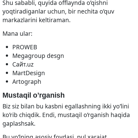
Shu sababli, quyida offlaynda o’qishni
yoqtiradiganlar uchun, bir nechita o’quv
markazlarini keltiraman.
Mana ular:
PROWEB
Megagroup desgn
Сайт.uz
MartDesign
Artograph
Mustaqil o’rganish
Biz siz bilan bu kasbni egallashning ikki yo’lini
ko’rib chiqdik. Endi, mustaqil o’rganish haqida
gaplashsak.
Bu yo’lning asosiy foydasi, pul xarajat