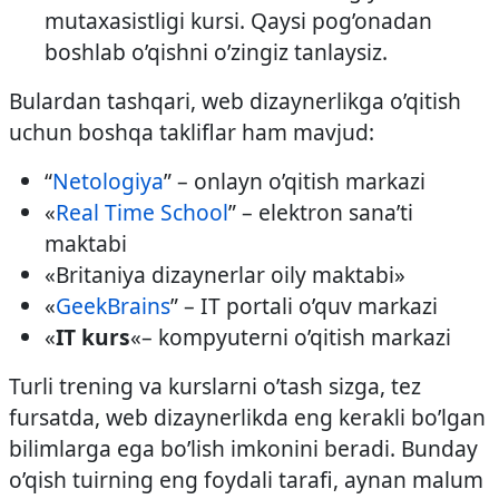
mutaxasistligi kursi. Qaysi pog’onadan
boshlab o’qishni o’zingiz tanlaysiz.
Bulardan tashqari, web dizaynerlikga o’qitish
uchun boshqa takliflar ham mavjud:
“
Netologiya
” – onlayn o’qitish markazi
«
Real Time School
” – elektron sana’ti
maktabi
«Britaniya dizaynerlar oily maktabi»
«
GeekBrains
” – IT portali o’quv markazi
«
IT kurs
«– kompyuterni o’qitish markazi
Turli trening va kurslarni o’tash sizga, tez
fursatda, web dizaynerlikda eng kerakli bo’lgan
bilimlarga ega bo’lish imkonini beradi. Bunday
o’qish tuirning eng foydali tarafi, aynan malum