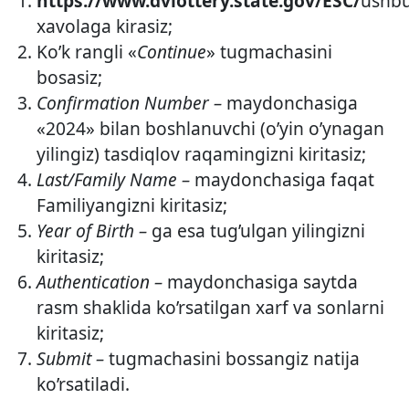
https://www.dvlottery.state.gov/ESC/
ushb
xavolaga kirasiz;
Ko’k rangli «
Continue
» tugmachasini
bosasiz;
Confirmation Number –
maydonchasiga
«2024» bilan boshlanuvchi (o’yin o’ynagan
yilingiz) tasdiqlov raqamingizni kiritasiz;
Last/Family Name –
maydonchasiga faqat
Familiyangizni kiritasiz;
Year of Birth –
ga esa tug’ulgan yilingizni
kiritasiz;
Authentication –
maydonchasiga saytda
rasm shaklida ko’rsatilgan xarf va sonlarni
kiritasiz;
Submit –
tugmachasini bossangiz natija
ko’rsatiladi.