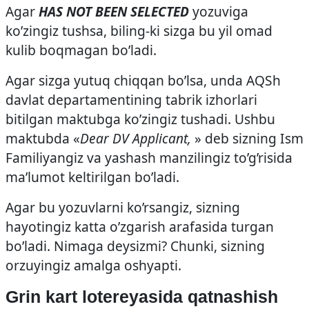
Agar
HAS NOT BEEN SELECTED
yozuviga
ko’zingiz tushsa, biling-ki sizga bu yil omad
kulib boqmagan bo’ladi.
Agar sizga yutuq chiqqan bo’lsa, unda AQSh
davlat departamentining tabrik izhorlari
bitilgan maktubga ko’zingiz tushadi. Ushbu
maktubda «
Dear DV Applicant,
» deb sizning Ism
Familiyangiz va yashash manzilingiz to’g’risida
ma’lumot keltirilgan bo’ladi.
Agar bu yozuvlarni ko’rsangiz, sizning
hayotingiz katta o’zgarish arafasida turgan
bo’ladi. Nimaga deysizmi? Chunki, sizning
orzuyingiz amalga oshyapti.
Grin kart lotereyasida qatnashish