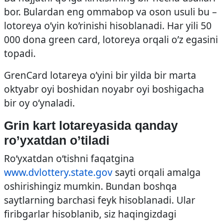
bor. Bulardan eng ommabop va oson usuli bu –
lotoreya o’yin ko’rinishi hisoblanadi. Har yili 50
000 dona green card, lotoreya orqali o’z egasini
topadi.
GrenCard lotareya o’yini bir yilda bir marta
oktyabr oyi boshidan noyabr oyi boshigacha
bir oy o’ynaladi.
Grin kart lotareyasida qanday
ro’yxatdan o’tiladi
Ro‘yxatdan o‘tishni faqatgina
www.dvlottery.state.gov
sayti orqali amalga
oshirishingiz mumkin. Bundan boshqa
saytlarning barchasi feyk hisoblanadi. Ular
firibgarlar hisoblanib, siz haqingizdagi