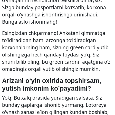
o’ynaganini hechqachon tekshira olmaysiz.
Sizga bunday pasportlarni ko’rsatib, korxona
orqali o’ynashga ishontirishga urinishadi.
Bunga aslo ishonmahg!
Esingizdan chiqarmang! Anketani qimmatga
to’ldiradigan ham, arzonga to’ldiradigan
korxonalarning ham, sizning green card yutib
olishingizga hech qanday foydasi yo’q. Siz
shuni bilib oling, bu green cardni faqatgina o’z
omadingiz orqali yutib olishingiz mumkin.
Arizani o’yin oxirida topshirsam,
yutish imkonim ko’payadimi
?
Yo’q. Bu xalq orasida yuradigan safsata. Siz
bunday gaplarga ishonib yurmang. Lotoreya
o’ynash sanasi e’lon qilingan kundan boshlab,