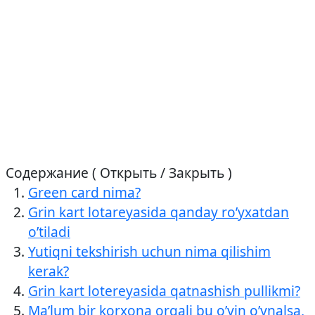
Содержание ( Открыть / Закрыть )
Green card nima?
Grin kart lotareyasida qanday ro’yxatdan
o’tiladi
Yutiqni tekshirish uchun nima qilishim
kerak?
Grin kart lotereyasida qatnashish pullikmi?
Ma’lum bir korxona orqali bu o’yin o’ynalsa,