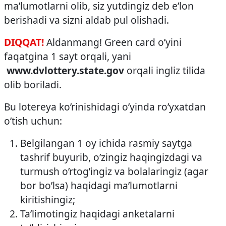
ma’lumotlarni olib, siz yutdingiz deb e’lon
berishadi va sizni aldab pul olishadi.
DIQQAT!
Aldanmang! Green card o’yini
faqatgina 1 sayt orqali, yani
www.dvlottery.state.gov
orqali ingliz tilida
olib boriladi.
Bu lotereya ko’rinishidagi o’yinda ro’yxatdan
o’tish uchun:
Belgilangan 1 oy ichida rasmiy saytga
tashrif buyurib, o’zingiz haqingizdagi va
turmush o’rtog’ingiz va bolalaringiz (agar
bor bo’lsa) haqidagi ma’lumotlarni
kiritishingiz;
Ta’limotingiz haqidagi anketalarni