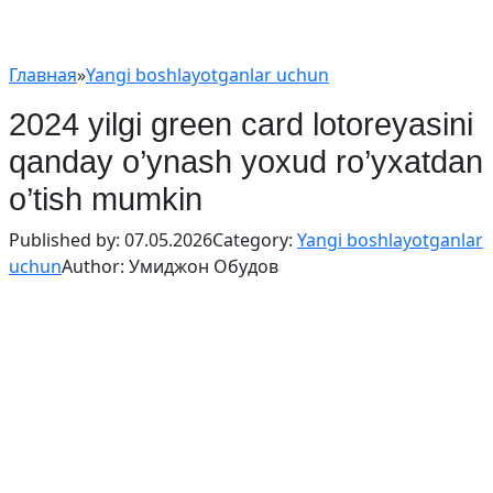
Главная
»
Yangi boshlayotganlar uchun
2024 yilgi green card lotoreyasini
qanday o’ynash yoxud ro’yxatdan
o’tish mumkin
Published by:
07.05.2026
Category:
Yangi boshlayotganlar
uchun
Author:
Умиджон Обудов