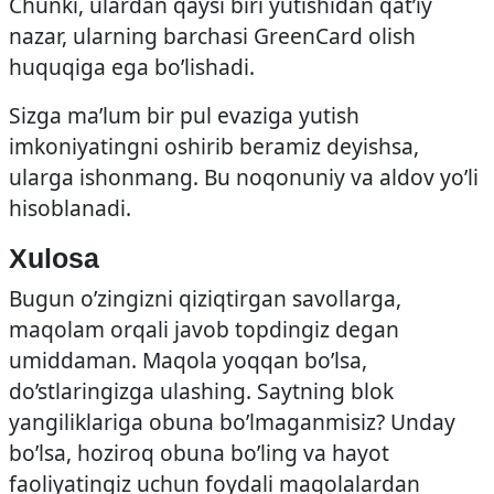
Chunki, ulardan qaysi biri yutishidan qat’iy
nazar, ularning barchasi GreenCard olish
huquqiga ega bo’lishadi.
Sizga ma’lum bir pul evaziga yutish
imkoniyatingni oshirib beramiz deyishsa,
ularga ishonmang. Bu noqonuniy va aldov yo’li
hisoblanadi.
Xulosa
Bugun o’zingizni qiziqtirgan savollarga,
maqolam orqali javob topdingiz degan
umiddaman. Maqola yoqqan bo’lsa,
do’stlaringizga ulashing. Saytning blok
yangiliklariga obuna bo’lmaganmisiz? Unday
bo’lsa, hoziroq obuna bo’ling va hayot
faoliyatingiz uchun foydali maqolalardan