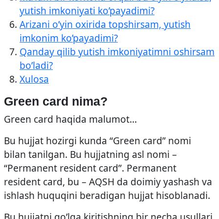
yutish imkoniyati ko’payadimi?
Arizani o’yin oxirida topshirsam, yutish
imkonim ko’payadimi?
Qanday qilib yutish imkoniyatimni oshirsam
bo’ladi?
Xulosa
Green card nima?
Green card haqida malumot…
Bu hujjat hozirgi kunda “Green card” nomi
bilan tanilgan. Bu hujjatning asl nomi –
“Permanent resident card”. Permanent
resident card, bu – AQSH da doimiy yashash va
ishlash huquqini beradigan hujjat hisoblanadi.
Bu hujjatni qo’lga kiritishning bir necha usullari