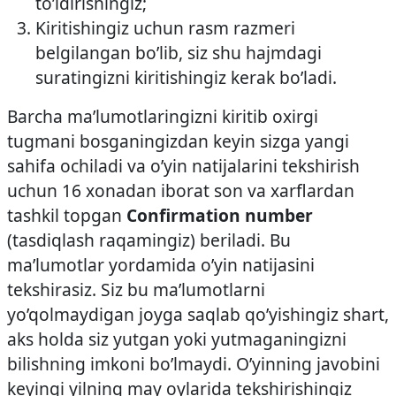
to’ldirishingiz;
Kiritishingiz uchun rasm razmeri
belgilangan bo’lib, siz shu hajmdagi
suratingizni kiritishingiz kerak bo’ladi.
Barcha ma’lumotlaringizni kiritib oxirgi
tugmani bosganingizdan keyin sizga yangi
sahifa ochiladi va o’yin natijalarini tekshirish
uchun 16 xonadan iborat son va xarflardan
tashkil topgan
Confirmation number
(tasdiqlash raqamingiz) beriladi. Bu
ma’lumotlar yordamida o’yin natijasini
tekshirasiz. Siz bu ma’lumotlarni
yo’qolmaydigan joyga saqlab qo’yishingiz shart,
aks holda siz yutgan yoki yutmaganingizni
bilishning imkoni bo’lmaydi. O’yinning javobini
keyingi yilning may oylarida tekshirishingiz