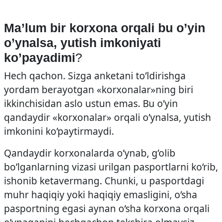
Ma’lum bir korxona orqali bu o’yin
o’ynalsa, yutish imkoniyati
ko’payadimi
?
Hech qachon. Sizga anketani to’ldirishga
yordam berayotgan «korxonalar»ning biri
ikkinchisidan aslo ustun emas. Bu o’yin
qandaydir «korxonalar» orqali o’ynalsa, yutish
imkonini ko’paytirmaydi.
Qandaydir korxonalarda o’ynab, g’olib
bo’lganlarning vizasi urilgan pasportlarni ko’rib,
ishonib ketavermang. Chunki, u pasportdagi
muhr haqiqiy yoki haqiqiy emasligini, o’sha
pasportning egasi aynan o’sha korxona orqali