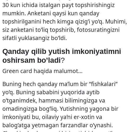
30 kun ichida istalgan payt topshirishingiz
mumkin. Anketani qaysi kun qanday
topshirilganini hech kimga qizig’i yo’q. Muhimi,
siz anketani to’liq topshirib, fotosuratingizni
sifatli yuklasangiz bo’ldi.
Qanday qilib yutish imkoniyatimni
oshirsam bo’ladi
?
Green card haqida malumot…
Buning hech qanday ma’lum bir “fishkalari”
yo’q. Buning sababini yuqorida aytib
o’tganimdek, hammasi bilimingizga va
omadingizga bog’liq. Yutishning yagona bir
imkoniyati bu, oilaviy ya’ni er-xotin va
balog’atga yetmagan farzandlar o’ynashi.