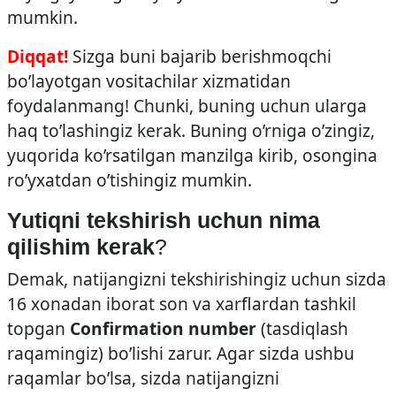
mumkin.
Diqqat!
Sizga buni bajarib berishmoqchi
bo’layotgan vositachilar xizmatidan
foydalanmang! Chunki, buning uchun ularga
haq to’lashingiz kerak. Buning o’rniga o’zingiz,
yuqorida ko’rsatilgan manzilga kirib, osongina
ro’yxatdan o’tishingiz mumkin.
Yutiqni tekshirish uchun nima
qilishim kerak
?
Demak, natijangizni tekshirishingiz uchun sizda
16 xonadan iborat son va xarflardan tashkil
topgan
Confirmation number
(tasdiqlash
raqamingiz) bo’lishi zarur. Agar sizda ushbu
raqamlar bo’lsa, sizda natijangizni