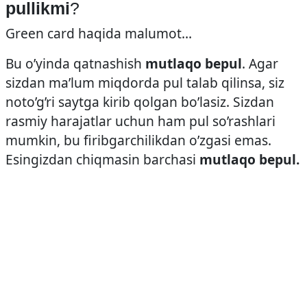
pullikmi
?
Green card haqida malumot…
Bu o’yinda qatnashish
mutlaqo bepul
. Agar
sizdan ma’lum miqdorda pul talab qilinsa, siz
noto’g’ri saytga kirib qolgan bo’lasiz. Sizdan
rasmiy harajatlar uchun ham pul so’rashlari
mumkin, bu firibgarchilikdan o’zgasi emas.
Esingizdan chiqmasin barchasi
mutlaqo bepul.