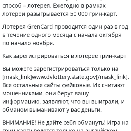
способ – лотерея. Ежегодно в рамках
лотереи разыгрывается 50 000 грин-карт.
Лотерея GrenCard проводится один раз в год
в течение одного месяца с начала октября
по начало ноября.
Как зарегистрироваться в лотерее грин-карт
Вы можете зарегистрироваться только на
[mask_link]www.dvlottery.state.gov[/mask_link].
Все остальные сайты фейковые. Их считают
мошенниками, они берут вашу
информацию, заявляют, что вы выиграли, и
обманом выманивают у вас деньги.
ВНИМАНИЕ! Не дайте себя обмануть! Игра на
грин-карту ведется только на английском