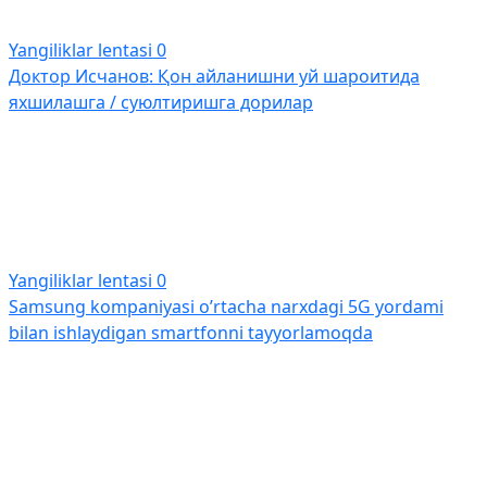
Yangiliklar lentasi
0
Доктор Исчанов: Қон айланишни уй шароитида
яхшилашга / суюлтиришга дорилар
Yangiliklar lentasi
0
Samsung kompaniyasi o’rtacha narxdagi 5G yordami
bilan ishlaydigan smartfonni tayyorlamoqda