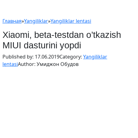
Главная
»
Yangiliklar
»
Yangiliklar lentasi
Xiaomi, beta-testdan o’tkazish
MIUI dasturini yopdi
Published by:
17.06.2019
Category:
Yangiliklar
lentasi
Author:
Умиджон Обудов