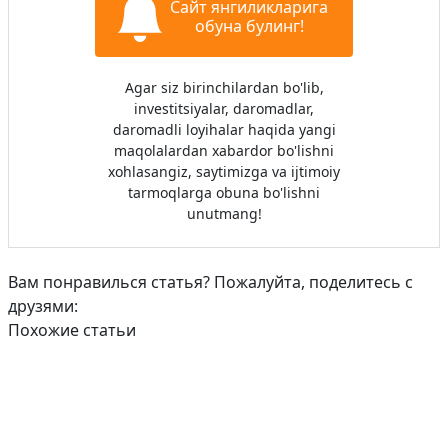
Сайт янгиликларига
обуна булинг!
Agar siz birinchilardan bo'lib,
investitsiyalar, daromadlar,
daromadli loyihalar haqida yangi
maqolalardan xabardor bo'lishni
xohlasangiz, saytimizga va ijtimoiy
tarmoqlarga obuna bo'lishni
unutmang!
Вам понравилься статья? Пожалуйта, поделитесь с
друзями:
Похожие статьи