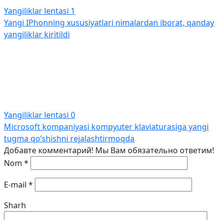
Yangiliklar lentasi
1
Yangi IPhonning xususiyatlari nimalardan iborat, qanday
yangiliklar kiritildi
Yangiliklar lentasi
0
Microsoft kompaniyasi kompyuter klaviaturasiga yangi
tugma qo’shishni rejalashtirmoqda
Добавте комментарий! Мы Вам обязательно ответим!
Nom
*
E-mail
*
Sharh