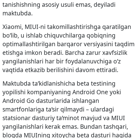
tanishishning asosiy usuli emas, deyiladi
maktubda.
Xiaomi, MIUI-ni takomillashtirishga qaratilgan
bo’lib, u ishlab chiquvchilarga qobiqning
optimallashtirilgan barqaror versiyasini taqdim
etishga imkon beradi. Barcha zarur xavfsizlik
yangilanishlari har bir foydalanuvchiga o’z
vaqtida etkazib berilishini davom ettiradi.
Maktubda ta’kidlanishicha beta testining
yopilishi kompaniyaning Android One yoki
Android Go dasturlarida ishlangan
smartfonlariga ta’sir qilmaydi – ulardagi
statsionar dasturiy ta’minot mavjud va MIUI
yangilanishlari kerak emas. Bundan tashqari,
blogda MIUIning xitoycha beta dasturi haqida