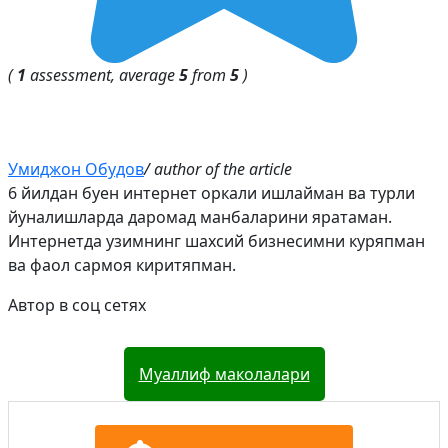
(
1
assessment, average
5
from
5
)
Умиджон Обудов
/ author of the article
6 йилдан буен интернет оркали ишлайман ва турли
йуналишларда даромад манбаларини яратаман.
Интернетда узимнинг шахсий бизнесимни куряпман
ва фаол сармоя киритяпман.
Автор в соц сетях
Муаллиф маколалари