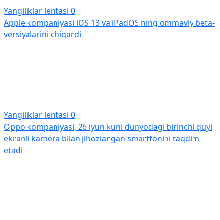
Yangiliklar lentasi
0
Apple kompaniyasi iOS 13 va iPadOS ning ommaviy beta-
versiyalarini chiqardi
Yangiliklar lentasi
0
Oppo kompaniyasi, 26 iyun kuni dunyodagi birinchi quyi
ekranli kamera bilan jihozlangan smartfonini taqdim
etadi