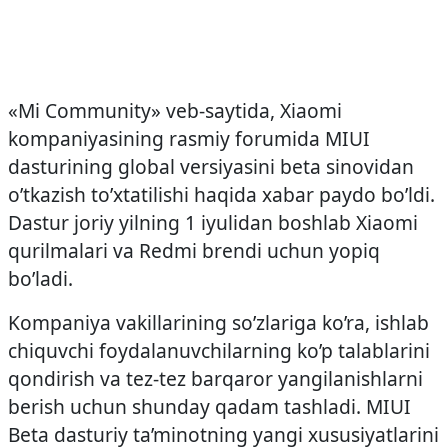
«Mi Community» veb-saytida, Xiaomi
kompaniyasining rasmiy forumida MIUI
dasturining global versiyasini beta sinovidan
o’tkazish to’xtatilishi haqida xabar paydo bo’ldi.
Dastur joriy yilning 1 iyulidan boshlab Xiaomi
qurilmalari va Redmi brendi uchun yopiq
bo’ladi.
Kompaniya vakillarining so’zlariga ko’ra, ishlab
chiquvchi foydalanuvchilarning ko’p talablarini
qondirish va tez-tez barqaror yangilanishlarni
berish uchun shunday qadam tashladi. MIUI
Beta dasturiy ta’minotning yangi xususiyatlarini