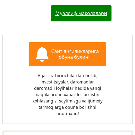
Муаллиф маколалари
Сайт янгиликларига
обуна булинг!
Agar siz birinchilardan bo'lib,
investitsiyalar, daromadlar,
daromadli loyihalar haqida yangi
maqolalardan xabardor bo'lishni
xohlasangiz, saytimizga va ijtimoiy
tarmoqlarga obuna bo'lishni
unutmang!