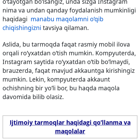
o’tayotgan bo’lsangiz, unda sizga Instagram
nima va undan qanday foydalanish mumkinligi
haqidagi
manabu maqolamni o’qib
chiqishingizni
tavsiya qilaman.
Aslida, bu tarmoqda faqat rasmiy mobil ilova
orqali ro’yxatdan o’tish mumkin. Kompyuterda,
Instagram saytida ro’yxatdan o’tib bo’lmaydi,
brauzerda, faqat mavjud akkauntga kirishingiz
mumkin. Lekin, kompyuterda akkaunt
ochishning bir yo’li bor, bu haqda maqola
davomida bilib olasiz.
Ijtimoiy tarmoqlar haqidagi qo’llanma va
maqolalar