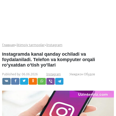
Главная
»
Ijtimoiy tarmoqlar
»
Instagram
Instagramda kanal qanday ochiladi va
foydalaniladi. Telefon va kompyuter orqali
ro’yxatdan o’tish yo’llari
Published by:
06.06.2026
Instagram
Умиджон Обудов