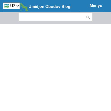
Skip
Menyu
Umidjon Obudov Blogi
to
content
Search: