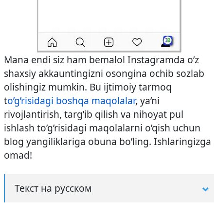
Mana endi siz ham bemalol Instagramda o’z
shaxsiy akkauntingizni osongina ochib sozlab
olishingiz mumkin. Bu ijtimoiy tarmoq
t
o’g’risidagi boshqa maqolalar
, ya’ni
rivojlantirish, targ’ib qilish va nihoyat pul
ishlash to’g’risidagi maqolalarni o’qish uchun
blog yangiliklariga obuna bo’ling. Ishlaringizga
omad!
Текст на русском