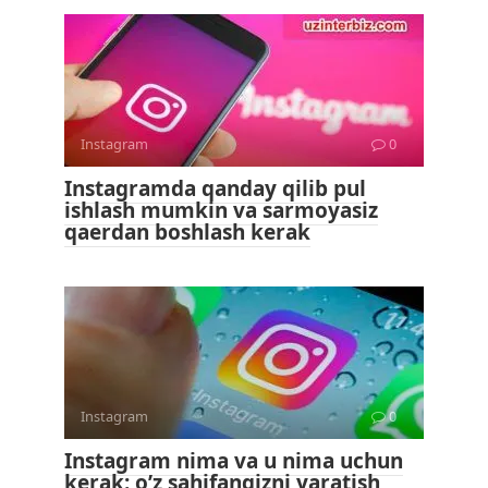
Instagram
0
Instagramda qanday qilib pul
ishlash mumkin va sarmoyasiz
qaerdan boshlash kerak
Instagram
0
Instagram nima va u nima uchun
kerak: o’z sahifangizni yaratish