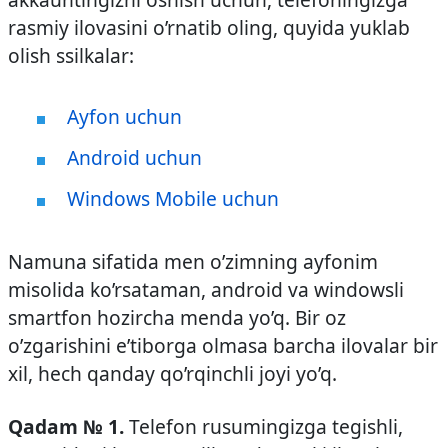
rasmiy ilovasini o’rnatib oling, quyida yuklab
olish ssilkalar:
Ayfon uchun
Android uchun
Windows Mobile uchun
Namuna sifatida men o’zimning ayfonim
misolida ko’rsataman, android va windowsli
smartfon hozircha menda yo’q. Bir oz
o’zgarishini e’tiborga olmasa barcha ilovalar bir
xil, hech qanday qo’rqinchli joyi yo’q.
Qadam № 1.
Telefon rusumingizga tegishli,