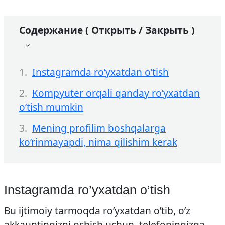
Содержание ( Открыть / Закрыть )
Instagramda ro’yxatdan o’tish
Kompyuter orqali qanday ro’yxatdan
o’tish mumkin
Mening profilim boshqalarga
ko’rinmayapdi, nima qilishim kerak
Instagramda ro’yxatdan o’tish
Bu ijtimoiy tarmoqda ro’yxatdan o’tib, o’z
akkauntingizni oshish uchun, telefoningizga