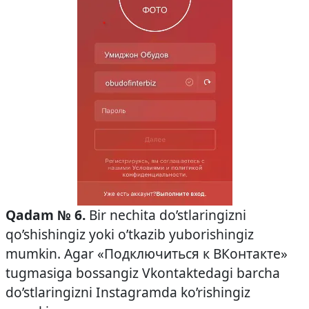
Qadam № 6.
Bir nechita do’stlaringizni
qo’shishingiz yoki o’tkazib yuborishingiz
mumkin. Agar «Подключиться к ВКонтакте»
tugmasiga bossangiz Vkontaktedagi barcha
do’stlaringizni Instagramda ko’rishingiz