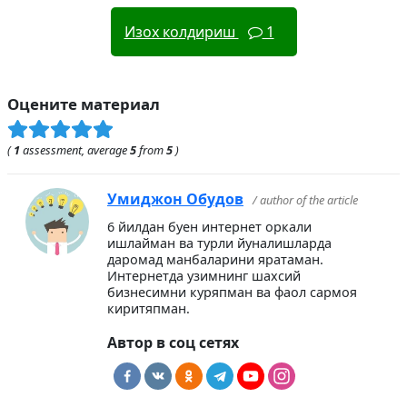
Изох колдириш
1
Оцените материал
(
1
assessment, average
5
from
5
)
Умиджон Обудов
/ author of the article
6 йилдан буен интернет оркали
ишлайман ва турли йуналишларда
даромад манбаларини яратаман.
Интернетда узимнинг шахсий
бизнесимни куряпман ва фаол сармоя
киритяпман.
Автор в соц сетях