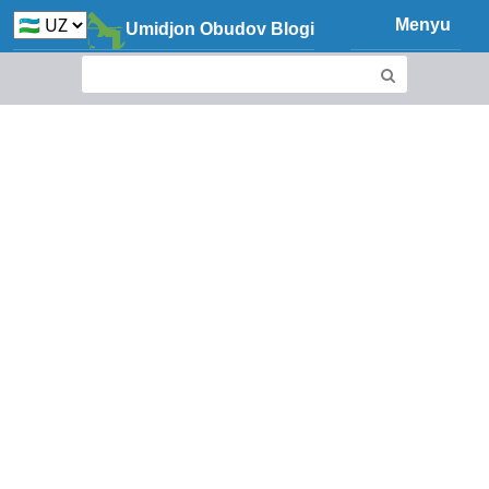
Skip
Menyu
Umidjon Obudov Blogi
to
content
Search: