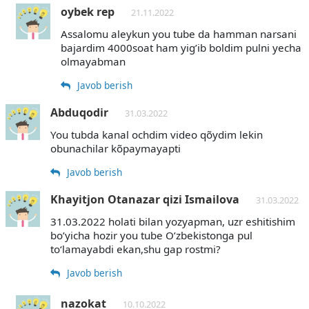
oybek rep
21.11.2022
Assalomu aleykun you tube da hamman narsani
bajardim 4000soat ham yig’ib boldim pulni yecha
olmayabman
Javob berish
Abduqodir
31.03.2022
You tubda kanal ochdim video qõydim lekin
obunachilar kõpaymayapti
Javob berish
Khayitjon Otanazar qizi Ismailova
31.03.2022
31.03.2022 holati bilan yozyapman, uzr eshitishim
bo’yicha hozir you tube O’zbekistonga pul
to‘lamayabdi ekan,shu gap rostmi?
Javob berish
nazokat
10.10.2022