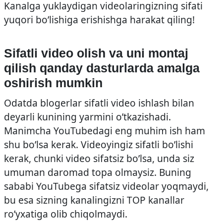
Kanalga yuklaydigan videolaringizning sifati
yuqori bo’lishiga erishishga harakat qiling!
Sifatli video olish va uni montaj
qilish qanday dasturlarda amalga
oshirish mumkin
Odatda blogerlar sifatli video ishlash bilan
deyarli kunining yarmini o’tkazishadi.
Manimcha YouTubedagi eng muhim ish ham
shu bo’lsa kerak. Videoyingiz sifatli bo’lishi
kerak, chunki video sifatsiz bo’lsa, unda siz
umuman daromad topa olmaysiz. Buning
sababi YouTubega sifatsiz videolar yoqmaydi,
bu esa sizning kanalingizni TOP kanallar
ro’yxatiga olib chiqolmaydi.