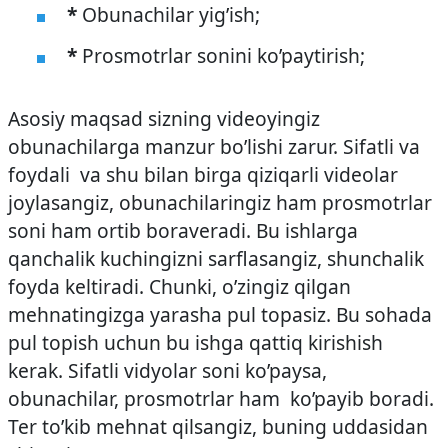
*
Obunachilar yig’ish;
*
Prosmotrlar sonini ko’paytirish;
Asosiy maqsad sizning videoyingiz
obunachilarga manzur bo’lishi zarur. Sifatli va
foydali va shu bilan birga qiziqarli videolar
joylasangiz, obunachilaringiz ham prosmotrlar
soni ham ortib boraveradi. Bu ishlarga
qanchalik kuchingizni sarflasangiz, shunchalik
foyda keltiradi. Chunki, o’zingiz qilgan
mehnatingizga yarasha pul topasiz. Bu sohada
pul topish uchun bu ishga qattiq kirishish
kerak. Sifatli vidyolar soni ko’paysa,
obunachilar, prosmotrlar ham ko’payib boradi.
Ter to’kib mehnat qilsangiz, buning uddasidan