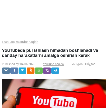
Главная
»
YouTube haqida
YouTubeda pul ishlash nimadan boshlanadi va
qanday harakatlarni amalga oshirish kerak
Published by:
04.06.2026
YouTube haqida
Умиджон Обудов