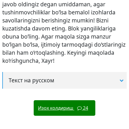
javob oldingiz degan umiddaman, agar
tushinmovchiliklar bo’lsa bemalol izohlarda
savollaringizni berishingiz mumkin! Bizni
kuzatishda davom eting. Blok yangiliklariga
obuna bo’ling. Agar maqola sizga manzur
bo’lgan bo’lsa, ijtimoiy tarmoqdagi do’stlaringiz
bilan ham o’rtoqlashing. Keyingi maqolada
ko’rishguncha, Xayr!
Текст на русском
Изох колдириш
24