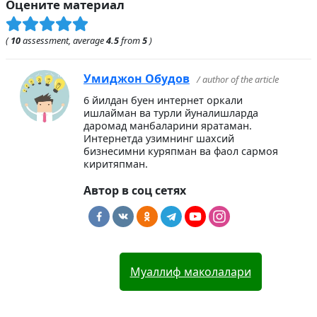
Оцените материал
(
10
assessment, average
4.5
from
5
)
Умиджон Обудов
/ author of the article
6 йилдан буен интернет оркали
ишлайман ва турли йуналишларда
даромад манбаларини яратаман.
Интернетда узимнинг шахсий
бизнесимни куряпман ва фаол сармоя
киритяпман.
Автор в соц сетях
Муаллиф маколалари