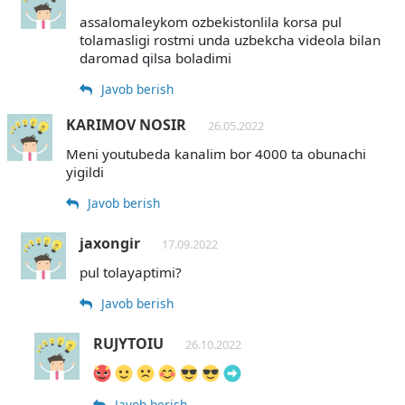
assalomaleykom ozbekistonlila korsa pul
tolamasligi rostmi unda uzbekcha videola bilan
daromad qilsa boladimi
Javob berish
KARIMOV NOSIR
26.05.2022
Meni youtubeda kanalim bor 4000 ta obunachi
yigildi
Javob berish
jaxongir
17.09.2022
pul tolayaptimi?
Javob berish
RUJYTOIU
26.10.2022
Javob berish