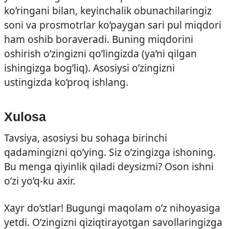
ko’ringani bilan, keyinchalik obunachilaringiz
soni va prosmotrlar ko’paygan sari pul miqdori
ham oshib boraveradi. Buning miqdorini
oshirish o’zingizni qo’lingizda (ya’ni qilgan
ishingizga bog’liq). Asosiysi o’zingizni
ustingizda ko’proq ishlang.
Xulosa
Tavsiya, asosiysi bu sohaga birinchi
qadamingizni qo’ying. Siz o’zingizga ishoning.
Bu menga qiyinlik qiladi deysizmi? Oson ishni
o’zi yo’q-ku axir.
Xayr do’stlar! Bugungi maqolam o’z nihoyasiga
yetdi. O’zingizni qiziqtirayotgan savollaringizga