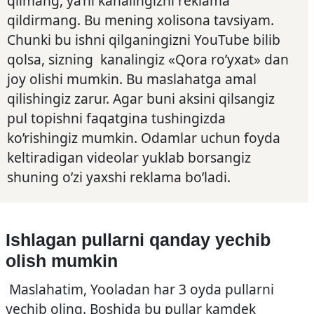
qilmang, ya’ni kanalingizni reklama
qildirmang. Bu mening xolisona tavsiyam.
Chunki bu ishni qilganingizni YouTube bilib
qolsa, sizning kanalingiz «Qora ro’yxat» dan
joy olishi mumkin. Bu maslahatga amal
qilishingiz zarur. Agar buni aksini qilsangiz
pul topishni faqatgina tushingizda
ko’rishingiz mumkin. Odamlar uchun foyda
keltiradigan videolar yuklab borsangiz
shuning o’zi yaxshi reklama bo’ladi.
Ishlagan pullarni qanday yechib
olish mumkin
Maslahatim, Yooladan har 3 oyda pullarni
yechib oling. Boshida bu pullar kamdek