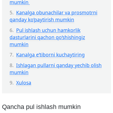
mumkin
Kanalga obunachilar va prosmotrni
qanday ko’paytirish mumkin
Pul ishlash uchun hamkorlik
dasturlarini qachon qo’shishingiz
mumkin
Kanalga e’tiborni kuchaytiring
Ishlagan pullarni qanday yechib olish
mumkin
Xulosa
Qancha pul ishlash mumkin