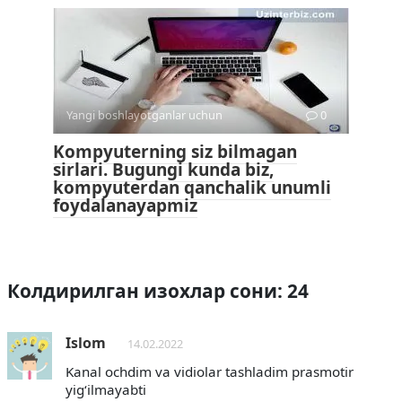
Yangi boshlayotganlar uchun
0
Kompyuterning siz bilmagan
sirlari. Bugungi kunda biz,
kompyuterdan qanchalik unumli
foydalanayapmiz
Колдирилган изохлар сони: 24
Islom
14.02.2022
Kanal ochdim va vidiolar tashladim prasmotir
yigʻilmayabti