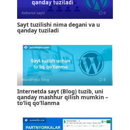
Axborot sayti
0
Sayt tuzilishi nima degani va u
qanday tuziladi
WordPress blog
8
Internetda sayt (Blog) tuzib, uni
qanday mashhur qilish mumkin –
to’liq qo’llanma