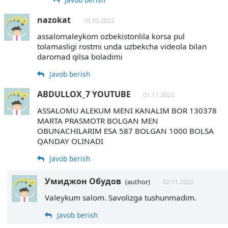
nazokat
10.10.2022
assalomaleykom ozbekistonlila korsa pul
tolamasligi rostmi unda uzbekcha videola bilan
daromad qilsa boladimi
Javob berish
ABDULLOX_7 YOUTUBE
01.11.2022
ASSALOMU ALEKUM MENI KANALIM BOR 130378
MARTA PRASMOTR BOLGAN MEN
OBUNACHILARIM ESA 587 BOLGAN 1000 BOLSA
QANDAY OLINADI
Javob berish
Умиджон Обудов
(author)
02.11.2022
Valeykum salom. Savolizga tushunmadim.
Javob berish