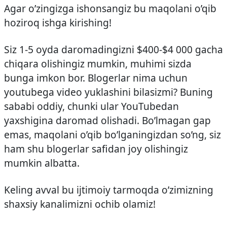
Agar o’zingizga ishonsangiz bu maqolani o’qib
hoziroq ishga kirishing!
Siz 1-5 oyda daromadingizni $400-$4 000 gacha
chiqara olishingiz mumkin, muhimi sizda
bunga imkon bor. Blogerlar nima uchun
youtubega video yuklashini bilasizmi? Buning
sababi oddiy, chunki ular YouTubedan
yaxshigina daromad olishadi. Bo’lmagan gap
emas, maqolani o’qib bo’lganingizdan so’ng, siz
ham shu blogerlar safidan joy olishingiz
mumkin albatta.
Keling avval bu ijtimoiy tarmoqda o’zimizning
shaxsiy kanalimizni ochib olamiz!