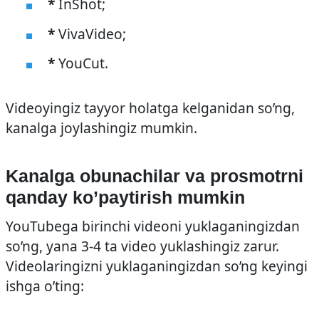
*
InShot;
*
VivaVideo;
*
YouCut.
Videoyingiz tayyor holatga kelganidan so’ng,
kanalga joylashingiz mumkin.
Kanalga obunachilar va prosmotrni
qanday ko’paytirish mumkin
YouTubega birinchi videoni yuklaganingizdan
so’ng, yana 3-4 ta video yuklashingiz zarur.
Videolaringizni yuklaganingizdan so’ng keyingi
ishga o’ting: