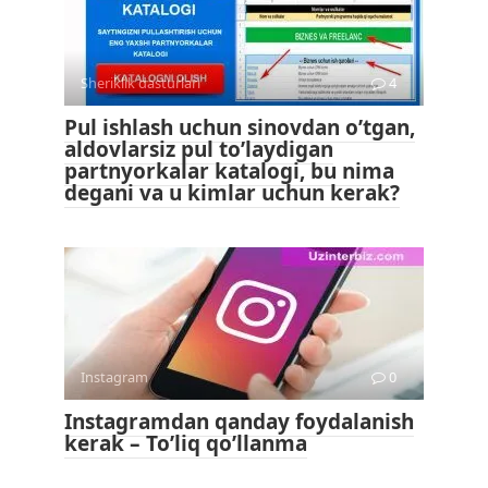
Sheriklik dasturlari
4
Pul ishlash uchun sinovdan o’tgan,
aldovlarsiz pul to’laydigan
partnyorkalar katalogi, bu nima
degani va u kimlar uchun kerak?
Instagram
0
Instagramdan qanday foydalanish
kerak – To’liq qo’llanma