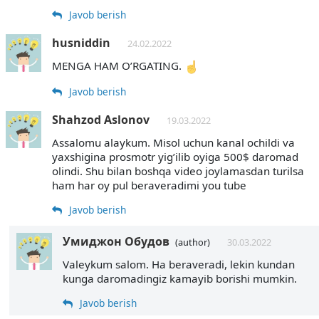
Javob berish
husniddin
24.02.2022
MENGA HAM O’RGATING.
Javob berish
Shahzod Aslonov
19.03.2022
Assalomu alaykum. Misol uchun kanal ochildi va
yaxshigina prosmotr yig’ilib oyiga 500$ daromad
olindi. Shu bilan boshqa video joylamasdan turilsa
ham har oy pul beraveradimi you tube
Javob berish
Умиджон Обудов
(author)
30.03.2022
Valeykum salom. Ha beraveradi, lekin kundan
kunga daromadingiz kamayib borishi mumkin.
Javob berish