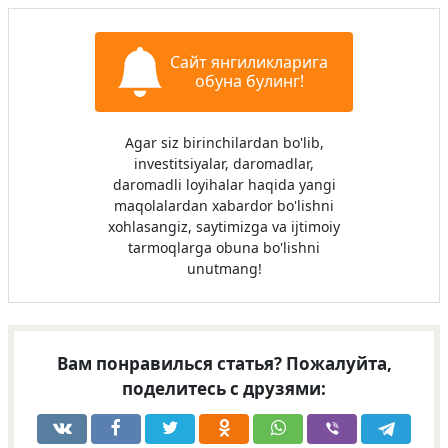
Сайт янгиликларига
обуна булинг!
Agar siz birinchilardan bo'lib,
investitsiyalar, daromadlar,
daromadli loyihalar haqida yangi
maqolalardan xabardor bo'lishni
xohlasangiz, saytimizga va ijtimoiy
tarmoqlarga obuna bo'lishni
unutmang!
Вам понравилься статья? Пожалуйта,
поделитесь с друзями: