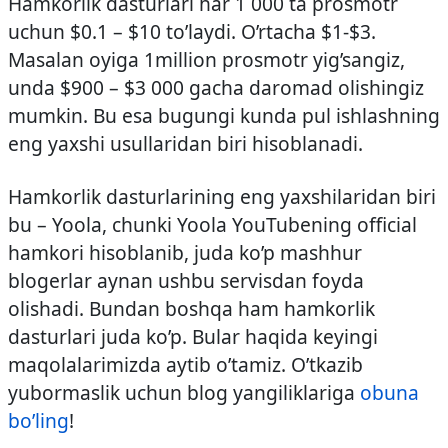
Hamkorlik dasturlari har 1 000 ta prosmotr
uchun $0.1 – $10 to’laydi. O’rtacha $1-$3.
Masalan oyiga 1million prosmotr yig’sangiz,
unda $900 – $3 000 gacha daromad olishingiz
mumkin. Bu esa bugungi kunda pul ishlashning
eng yaxshi usullaridan biri hisoblanadi.
Hamkorlik dasturlarining eng yaxshilaridan biri
bu – Yoola, chunki Yoola YouTubening official
hamkori hisoblanib, juda ko’p mashhur
blogerlar aynan ushbu servisdan foyda
olishadi. Bundan boshqa ham hamkorlik
dasturlari juda ko’p. Bular haqida keyingi
maqolalarimizda aytib o’tamiz. O’tkazib
yubormaslik uchun blog yangiliklariga
obuna
bo’ling
!