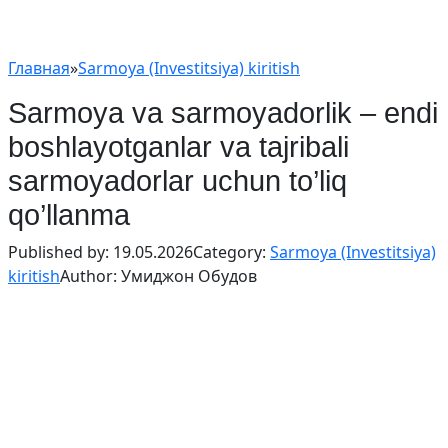
Главная
»
Sarmoya (Investitsiya) kiritish
Sarmoya va sarmoyadorlik – endi
boshlayotganlar va tajribali
sarmoyadorlar uchun to’liq
qo’llanma
Published by:
19.05.2026
Category:
Sarmoya (Investitsiya)
kiritish
Author:
Умиджон Обудов