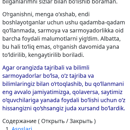
bilganlarimni sizlar bilan bo’lishib boraman.
O’rganishni, menga o’xshab, endi
boshlayotganlar uchun ushu qadamba-qadam
qo’llanmada, sarmoya va sarmoyadorlikka oid
barcha foydali malumotlarni yig’dim. Albatta,
bu hali to’liq emas, o’rganish davomida yana
to’ldirilib, kengaytirilib boriladi.
Agar orangizda tajribali va bilimli
sarmoyadorlar bo’lsa, o’z tajriba va
bilimlaringiz bilan o’rtoqlashib, bu qo’llanmani
eng avvalo jamiyatimizga, qolaversa, saytimiz
o’quvchilariga yanada foydali bo’lishi uchun o’z
hissangizni qo’shsangiz juda xursand bo’lardik.
Содержание ( Открыть / Закрыть )
Asoslari