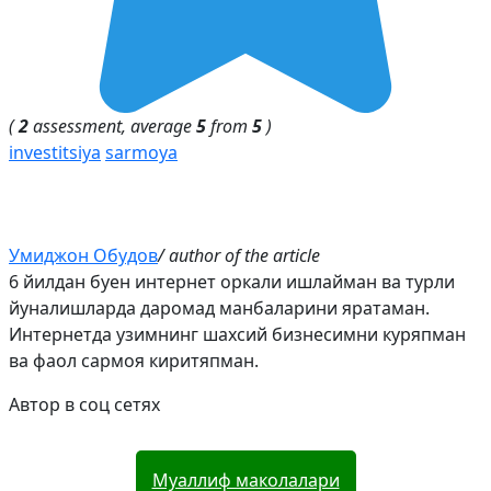
(
2
assessment, average
5
from
5
)
investitsiya
sarmoya
Умиджон Обудов
/ author of the article
6 йилдан буен интернет оркали ишлайман ва турли
йуналишларда даромад манбаларини яратаман.
Интернетда узимнинг шахсий бизнесимни куряпман
ва фаол сармоя киритяпман.
Автор в соц сетях
Муаллиф маколалари