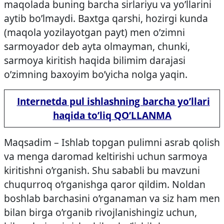
maqolada buning barcha sirlariyu va yo’llarini
aytib bo’lmaydi. Baxtga qarshi, hozirgi kunda
(maqola yozilayotgan payt) men o’zimni
sarmoyador deb ayta olmayman, chunki,
sarmoya kiritish haqida bilimim darajasi
o’zimning baxoyim bo’yicha nolga yaqin.
Internetda pul ishlashning barcha yo’llari
haqida to’liq QO’LLANMA
Maqsadim – Ishlab topgan pulimni asrab qolish
va menga daromad keltirishi uchun sarmoya
kiritishni o’rganish. Shu sababli bu mavzuni
chuqurroq o’rganishga qaror qildim. Noldan
boshlab barchasini o’rganaman va siz ham men
bilan birga o’rganib rivojlanishingiz uchun,