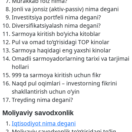
Murakkab foiz nima?
Jonli va jonsiz (aktiv-passiv) nima degani
Investitsiya portfeli nima degani?
Diversifikatsiyalash nima degani?
Sarmoya kiritish bo’yicha kitoblar
Pul va omad to’g’risidagi TOP kinolar
Sarmoya haqidagi eng yaxshi kinolar
Omadli sarmoyadorlarning tarixi va tarjimai
hollari
999 ta sarmoya kiritish uchun fikr
Naqd pul oqimlari – investorning fikrini
shakllantirish uchun o’yin
Treyding nima degani?
Moliyaviy savodxonlik
Iqtisodiyot nima degani
Moliyaviy savodxonlik to’g’risidagi to’liq