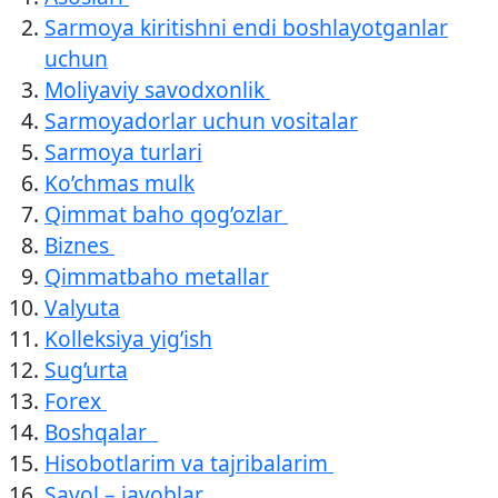
Sarmoya kiritishni endi boshlayotganlar
uchun
Moliyaviy savodxonlik
Sarmoyadorlar uchun vositalar
Sarmoya turlari
Ko’chmas mulk
Qimmat baho qog’ozlar
Biznes
Qimmatbaho metallar
Valyuta
Kolleksiya yig’ish
Sug’urta
Forex
Boshqalar
Hisobotlarim va tajribalarim
Savol – javoblar