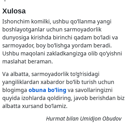
Xulosa
Ishonchim komilki, ushbu qo’llanma yangi
boshlayotganlar uchun sarmoyadorlik
dunyosiga kirishda birinchi qadam bo’ladi va
sarmoyador, boy bo’lishga yordam beradi.
Ushbu maqolani zakladkangizga olib qo’yishni
maslahat beraman.
Va albatta, sarmoyadorlik to’g’risidagi
yangiliklardan xabardor bo’lib turish uchun
blogimga
obuna bo’ling
va savollaringizni
quyida izohlarda qoldiring, javob berishdan biz
albatta xursand bo’lamiz.
Hurmat bilan Umidjon Obudov