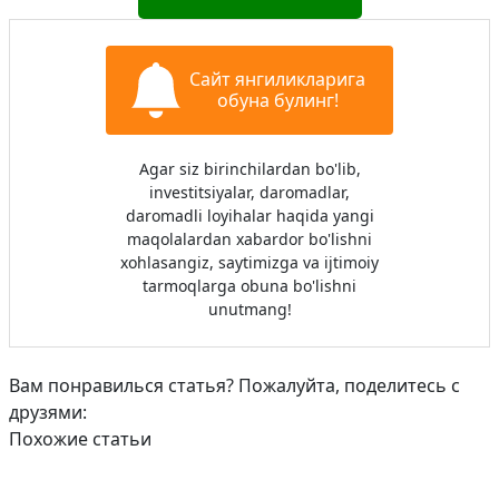
Сайт янгиликларига
обуна булинг!
Agar siz birinchilardan bo'lib,
investitsiyalar, daromadlar,
daromadli loyihalar haqida yangi
maqolalardan xabardor bo'lishni
xohlasangiz, saytimizga va ijtimoiy
tarmoqlarga obuna bo'lishni
unutmang!
Вам понравилься статья? Пожалуйта, поделитесь с
друзями:
Похожие статьи