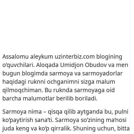
Assalomu aleykum uzinterbiz.com blogining
o’quvchilari. Aloqada Umidjon Obudov va men
bugun blogimda sarmoya va sarmoyadorlar
haqidagi ruknni ochganimni sizga malum
qilmoqchiman. Bu ruknda sarmoyaga oid
barcha malumotlar berilib boriladi.
Sarmoya nima – qisqa qilib aytganda bu, pulni
ko’paytirish sana’ti. Sarmoya so’zining ma’nosi
juda keng va ko’p qirralik. Shuning uchun, bitta