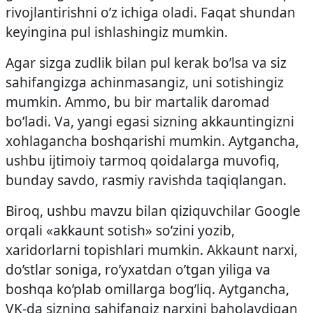
rivojlantirishni o’z ichiga oladi. Faqat shundan
keyingina pul ishlashingiz mumkin.
Agar sizga zudlik bilan pul kerak bo’lsa va siz
sahifangizga achinmasangiz, uni sotishingiz
mumkin. Ammo, bu bir martalik daromad
bo’ladi. Va, yangi egasi sizning akkauntingizni
xohlagancha boshqarishi mumkin. Aytgancha,
ushbu ijtimoiy tarmoq qoidalarga muvofiq,
bunday savdo, rasmiy ravishda taqiqlangan.
Biroq, ushbu mavzu bilan qiziquvchilar Google
orqali «akkaunt sotish» so’zini yozib,
xaridorlarni topishlari mumkin. Akkaunt narxi,
do’stlar soniga, ro’yxatdan o’tgan yiliga va
boshqa ko’plab omillarga bog’liq. Aytgancha,
VK-da sizning sahifangiz narxini baholaydigan