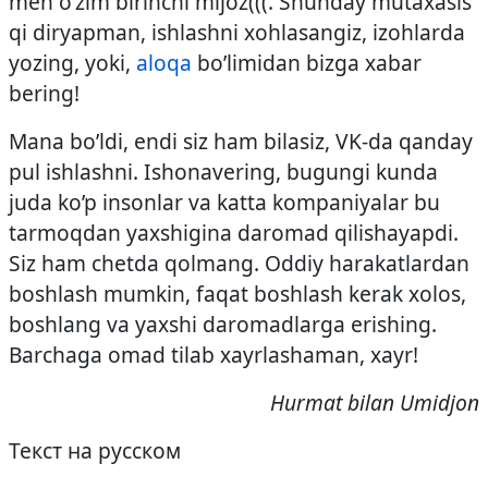
men o’zim birinchi mijoz(((. Shunday mutaxasis
qi diryapman, ishlashni xohlasangiz, izohlarda
yozing, yoki,
aloqa
bo’limidan bizga xabar
bering!
Mana bo’ldi, endi siz ham bilasiz, VK-da qanday
pul ishlashni. Ishonavering, bugungi kunda
juda ko’p insonlar va katta kompaniyalar bu
tarmoqdan yaxshigina daromad qilishayapdi.
Siz ham chetda qolmang. Oddiy harakatlardan
boshlash mumkin, faqat boshlash kerak xolos,
boshlang va yaxshi daromadlarga erishing.
Barchaga omad tilab xayrlashaman, xayr!
Hurmat bilan Umidjon
Текст на русском