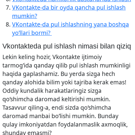
VKontakte-da bir oyda qancha pul ishlash
mumkin?
VKontakte-da pul ishlashning yana boshqa
yo’llari bormi?
Vkontakteda pul ishlash nimasi bilan qiziq
Lekin keling hozir, Vkontakte ijtimoiy
tarmog’ida qanday qilib pul ishlash mumkinligi
haqida gaplashamiz. Bu yerda sizga hech
qanday alohida bilim yoki tajriba kerak emas!
Oddiy kundalik harakatlaringiz sizga
qo’shimcha daromad keltirishi mumkin.
Tasavvur qiling-a, endi sizda qo’shimcha
daromad manbai bo’lishi mumkin. Bunday
qulay imkoniyatdan foydalanmaslik axmoqlik,
shunday emasmi?