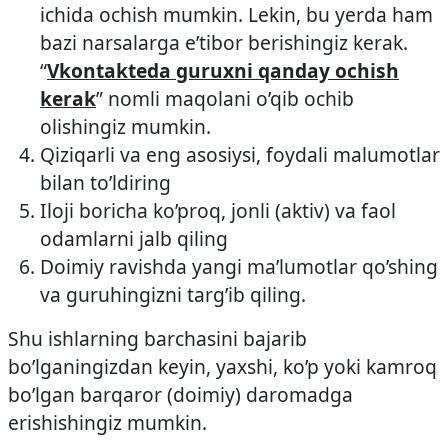
ichida ochish mumkin. Lekin, bu yerda ham
bazi narsalarga e’tibor berishingiz kerak.
“
Vkontakteda guruxni qanday ochish
kerak
” nomli maqolani o’qib ochib
olishingiz mumkin.
Qiziqarli va eng asosiysi, foydali malumotlar
bilan to’ldiring
Iloji boricha ko’proq, jonli (aktiv) va faol
odamlarni jalb qiling
Doimiy ravishda yangi ma’lumotlar qo’shing
va guruhingizni targ’ib qiling.
Shu ishlarning barchasini bajarib
bo’lganingizdan keyin, yaxshi, ko’p yoki kamroq
bo’lgan barqaror (doimiy) daromadga
erishishingiz mumkin.