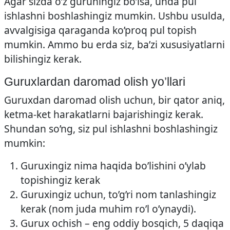
Agar sizda o’z guruhingiz bo’lsa, unda pul
ishlashni boshlashingiz mumkin. Ushbu usulda,
avvalgisiga qaraganda ko’proq pul topish
mumkin. Ammo bu erda siz, ba’zi xususiyatlarni
bilishingiz kerak.
Guruxlardan daromad olish yo’llari
Guruxdan daromad olish uchun, bir qator aniq,
ketma-ket harakatlarni bajarishingiz kerak.
Shundan so’ng, siz pul ishlashni boshlashingiz
mumkin:
Guruxingiz nima haqida bo’lishini o’ylab
topishingiz kerak
Guruxingiz uchun, to’g’ri nom tanlashingiz
kerak (nom juda muhim ro’l o’ynaydi).
Gurux ochish – eng oddiy bosqich, 5 daqiqa