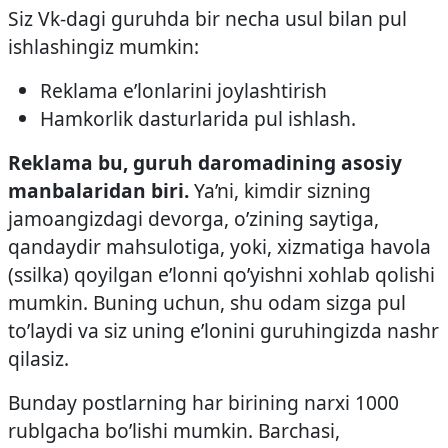
Siz Vk-dagi guruhda bir necha usul bilan pul
ishlashingiz mumkin:
Reklama e’lonlarini joylashtirish
Hamkorlik dasturlarida pul ishlash.
Reklama bu, guruh daromadining asosiy
manbalaridan biri.
Ya’ni, kimdir sizning
jamoangizdagi devorga, o’zining saytiga,
qandaydir mahsulotiga, yoki, xizmatiga havola
(ssilka) qoyilgan e’lonni qo’yishni xohlab qolishi
mumkin. Buning uchun, shu odam sizga pul
to’laydi va siz uning e’lonini guruhingizda nashr
qilasiz.
Bunday postlarning har birining narxi 1000
rublgacha bo’lishi mumkin. Barchasi,