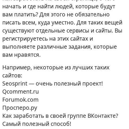
начать и где найти людей, которые будут
вам платить? Для этого не обязательно
писать всем, куда уместно. Для таких вещей
существуют отдельные сервисы и сайты. Вы
регистрируетесь на этих сайтах и ​​
выполняете различные задания, которые
вам нравятся.
Например, некоторые из лучших таких
сайтов:
Seosprint — очень полезный проект!
Qcomment.ru
Forumok.com
Просперо.ру
Как заработать в своей группе ВКонтакте?
Самый полезный способ!