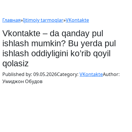
Главная
»
Ijtimoiy tarmoqlar
»
VKontakte
Vkontakte – da qanday pul
ishlash mumkin? Bu yerda pul
ishlash oddiyligini ko’rib qoyil
qolasiz
Published by:
09.05.2026
Category:
VKontakte
Author:
Умиджон Обудов