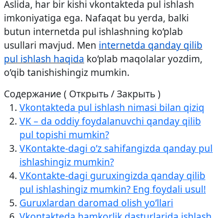
Aslida, har bir kishi vkontakteda pul ishlash
imkoniyatiga ega. Nafaqat bu yerda, balki
butun internetda pul ishlashning ko’plab
usullari mavjud. Men
internetda qanday qilib
pul ishlash haqida
ko’plab maqolalar yozdim,
o’qib tanishishingiz mumkin.
Содержание ( Открыть / Закрыть )
Vkontakteda pul ishlash nimasi bilan qiziq
VK – da oddiy foydalanuvchi qanday qilib
pul topishi mumkin?
VKontakte-dagi o’z sahifangizda qanday pul
ishlashingiz mumkin?
VKontakte-dagi guruxingizda qanday qilib
pul ishlashingiz mumkin? Eng foydali usul!
Guruxlardan daromad olish yo’llari
Vkontakteda hamkorlik dasturlarida ishlash