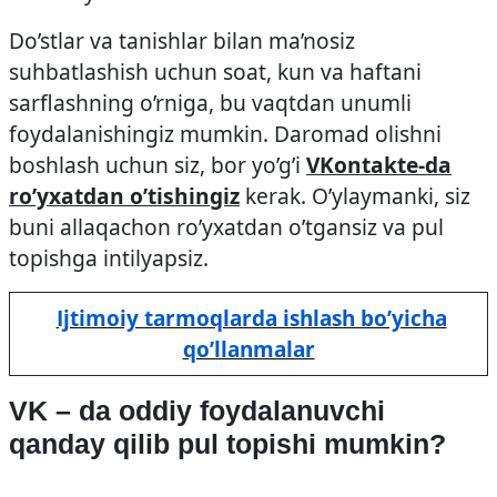
Do’stlar va tanishlar bilan ma’nosiz
suhbatlashish uchun soat, kun va haftani
sarflashning o’rniga, bu vaqtdan unumli
foydalanishingiz mumkin. Daromad olishni
boshlash uchun siz, bor yo’g’i
VKontakte-da
ro’yxatdan o’tishingiz
kerak. O’ylaymanki, siz
buni allaqachon ro’yxatdan o’tgansiz va pul
topishga intilyapsiz.
Ijtimoiy tarmoqlarda ishlash bo’yicha
qo’llanmalar
VK – da oddiy foydalanuvchi
qanday qilib pul topishi mumkin?