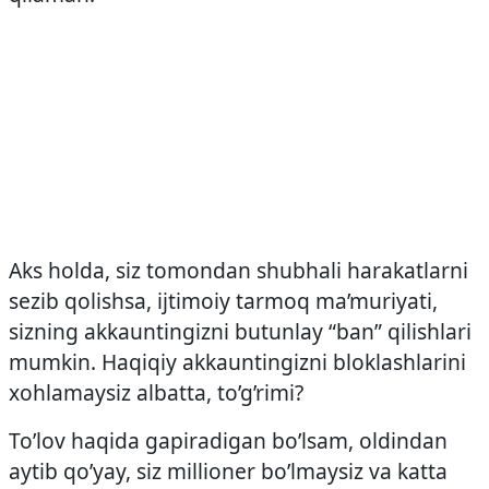
Aks holda, siz tomondan shubhali harakatlarni
sezib qolishsa, ijtimoiy tarmoq ma’muriyati,
sizning akkauntingizni butunlay “ban” qilishlari
mumkin. Haqiqiy akkauntingizni bloklashlarini
xohlamaysiz albatta, to’g’rimi?
To’lov haqida gapiradigan bo’lsam, oldindan
aytib qo’yay, siz millioner bo’lmaysiz va katta