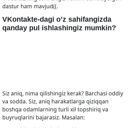
dastur ham mavjud((.
VKontakte-dagi o’z sahifangizda
qanday pul ishlashingiz mumkin?
Siz aniq, nima qilishingiz kerak? Barchasi oddiy
va sodda. Siz, aniq harakatlarga qiziqqan
boshqa odamlarning turli xil topshiriq va
buyruqlarini bajarasiz. Masalan: