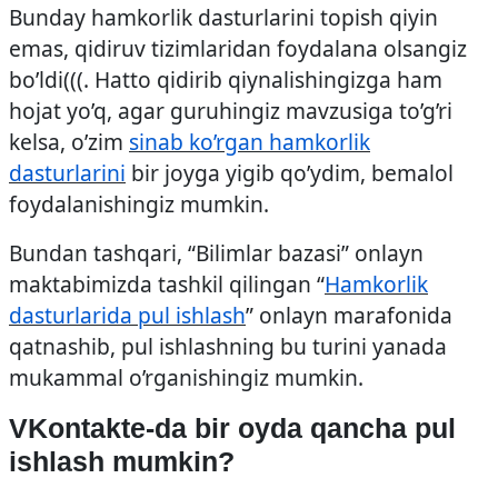
Bunday hamkorlik dasturlarini topish qiyin
emas, qidiruv tizimlaridan foydalana olsangiz
bo’ldi(((. Hatto qidirib qiynalishingizga ham
hojat yo’q, agar guruhingiz mavzusiga to’g’ri
kelsa, o’zim
sinab ko’rgan hamkorlik
dasturlarini
bir joyga yigib qo’ydim, bemalol
foydalanishingiz mumkin.
Bundan tashqari, “Bilimlar bazasi” onlayn
maktabimizda tashkil qilingan “
Hamkorlik
dasturlarida pul ishlash
” onlayn marafonida
qatnashib, pul ishlashning bu turini yanada
mukammal o’rganishingiz mumkin.
VKontakte-da bir oyda qancha pul
ishlash mumkin?