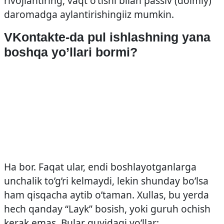
rivojlantiring, vaqt o’tishi bilan passiv (doimiy)
daromadga aylantirishingiiz mumkin.
VKontakte-da pul ishlashning yana
boshqa yo’llari bormi?
Ha bor. Faqat ular, endi boshlayotganlarga
unchalik to’g’ri kelmaydi, lekin shunday bo’lsa
ham qisqacha aytib o’taman. Xullas, bu yerda
hech qanday “Layk” bosish, yoki guruh ochish
kerak emas. Bular quyidagi yo’llar: