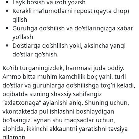
Layk bosish va izoh yozish
Kerakli ma’lumotlarni repost (qayta chop)
qilish
Guruhga qo’shilish va do’stlaringizga xabar
yo’llash
Do’stlarga qo’shilish yoki, aksincha yangi
do’stlar qo’shish.
Ko’rib turganingizdek, hammasi juda oddiy.
Ammo bitta muhim kamchilik bor, ya’ni, turli
do’stlar va guruhlarga qo’shilishga to’g’ri keladi,
oqibatda sizning shaxsiy sahifangiz
“axlatxonaga” aylanishi aniq. Shuning uchun,
vkontakteda pul ishlashni boshlaydigan
bo’lsangiz, aynan shu maqsadlar uchun,
alohida, ikkinchi akkauntni yaratishni tavsiya
qilaman.