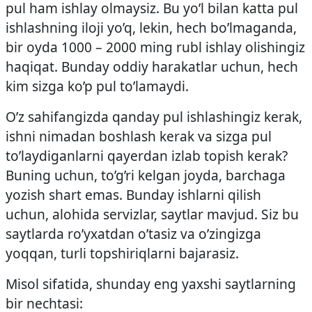
pul ham ishlay olmaysiz. Bu yo’l bilan katta pul
ishlashning iloji yo’q, lekin, hech bo’lmaganda,
bir oyda 1000 – 2000 ming rubl ishlay olishingiz
haqiqat. Bunday oddiy harakatlar uchun, hech
kim sizga ko’p pul to’lamaydi.
O’z sahifangizda qanday pul ishlashingiz kerak,
ishni nimadan boshlash kerak va sizga pul
to’laydiganlarni qayerdan izlab topish kerak?
Buning uchun, to’g’ri kelgan joyda, barchaga
yozish shart emas. Bunday ishlarni qilish
uchun, alohida servizlar, saytlar mavjud. Siz bu
saytlarda ro’yxatdan o’tasiz va o’zingizga
yoqqan, turli topshiriqlarni bajarasiz.
Misol sifatida, shunday eng yaxshi saytlarning
bir nechtasi: