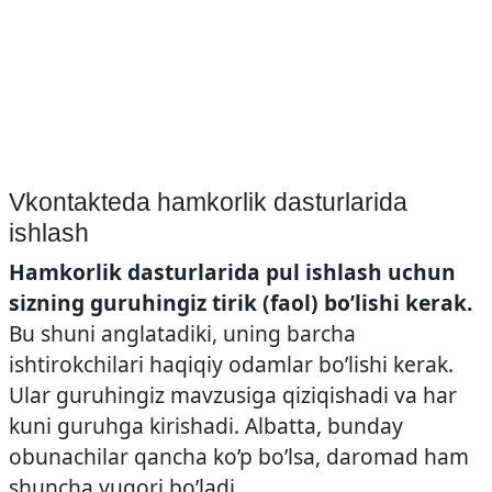
Vkontakteda hamkorlik dasturlarida
ishlash
Hamkorlik dasturlarida pul ishlash uchun
sizning guruhingiz tirik (faol) bo’lishi kerak.
Bu shuni anglatadiki, uning barcha
ishtirokchilari haqiqiy odamlar bo’lishi kerak.
Ular guruhingiz mavzusiga qiziqishadi va har
kuni guruhga kirishadi. Albatta, bunday
obunachilar qancha ko’p bo’lsa, daromad ham
shuncha yuqori bo’ladi.