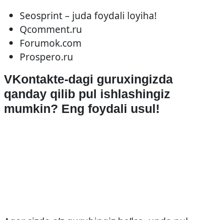
Seosprint – juda foydali loyiha!
Qcomment.ru
Forumok.com
Prospero.ru
VKontakte-dagi guruxingizda
qanday qilib pul ishlashingiz
mumkin? Eng foydali usul!