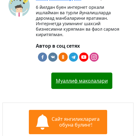
6 йилдан буен интернет оркали
ишлайман ва турли йуналишларда
даромад манбаларини яратаман.
Интернетда узимнинг шахсий
бизнесимни куряпман ва фаол сармоя
киритяпман.
Автор в соц сетях
Муаллиф маколалари
Сайт янгиликларига
обуна булинг!