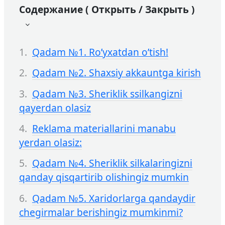
Содержание ( Открыть / Закрыть )
Qadam №1. Ro’yxatdan o’tish!
Qadam №2. Shaxsiy akkauntga kirish
Qadam №3. Sheriklik ssilkangizni
qayerdan olasiz
Reklama materiallarini manabu
yerdan olasiz:
Qadam №4. Sheriklik silkalaringizni
qanday qisqartirib olishingiz mumkin
Qadam №5. Xaridorlarga qandaydir
chegirmalar berishingiz mumkinmi?