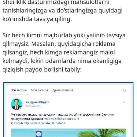
Sheriklik dasturimizdagi mahsulotlarni
tanishlaringizga va do’stlaringizga quyidagi
ko’rinishda tavsiya qiling.
Siz hech kimni majburlab yoki yalinib tavsiya
qilmaysiz. Masalan, quyidagicha reklama
qilsangiz, hech kimga reklamangiz malol
kelmaydi, lekin odamlarda nima ekanligiga
qiziqish paydo bo’lishi tabiiy: