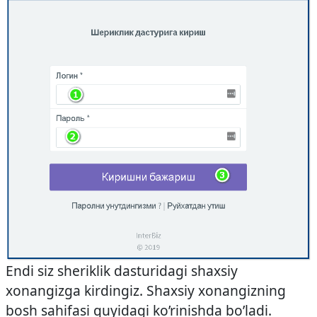
Endi siz sheriklik dasturidagi shaxsiy
xonangizga kirdingiz. Shaxsiy xonangizning
bosh sahifasi quyidagi ko’rinishda bo’ladi.