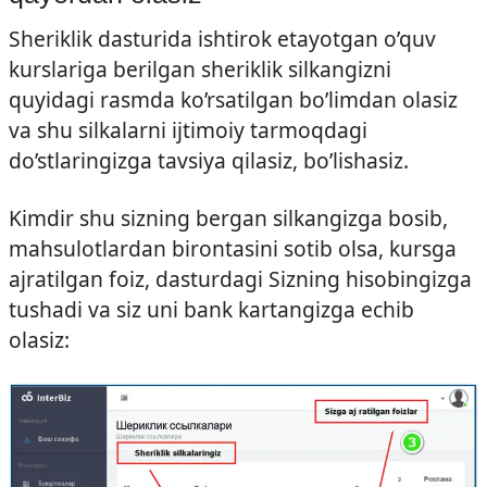
Sheriklik dasturida ishtirok etayotgan o’quv
kurslariga berilgan sheriklik silkangizni
quyidagi rasmda ko’rsatilgan bo’limdan olasiz
va shu silkalarni ijtimoiy tarmoqdagi
do’stlaringizga tavsiya qilasiz, bo’lishasiz.
Kimdir shu sizning bergan silkangizga bosib,
mahsulotlardan birontasini sotib olsa, kursga
ajratilgan foiz, dasturdagi Sizning hisobingizga
tushadi va siz uni bank kartangizga echib
olasiz: