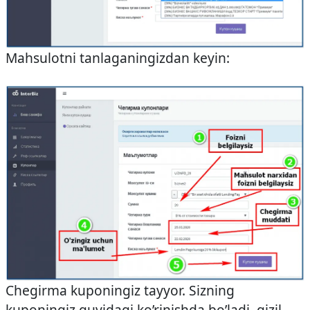
Mahsulotni tanlaganingizdan keyin:
Chegirma kuponingiz tayyor. Sizning
kuponingiz quyidagi ko’rinishda bo’ladi, qizil