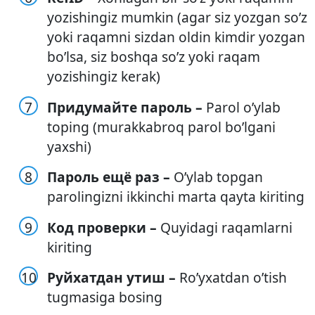
yozishingiz mumkin (agar siz yozgan so’z
yoki raqamni sizdan oldin kimdir yozgan
bo’lsa, siz boshqa so’z yoki raqam
yozishingiz kerak)
Придумайте пароль –
Parol o’ylab
toping (murakkabroq parol bo’lgani
yaxshi)
Пароль ещё раз –
O’ylab topgan
parolingizni ikkinchi marta qayta kiriting
Код проверки –
Quyidagi raqamlarni
kiriting
Руйхатдан утиш –
Ro’yxatdan o’tish
tugmasiga bosing