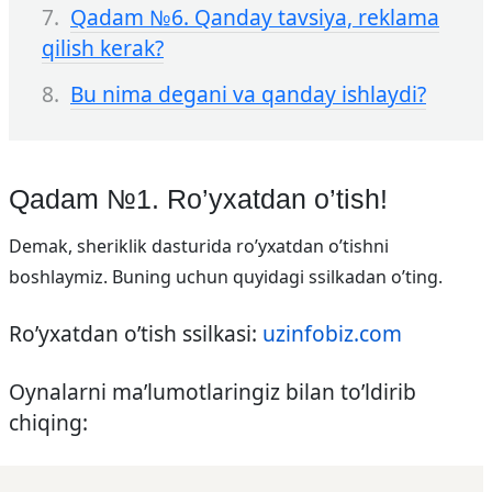
Qadam №6. Qanday tavsiya, reklama
qilish kerak?
Bu nima degani va qanday ishlaydi?
Qadam №1. Ro’yxatdan o’tish!
Demak, sheriklik dasturida ro’yxatdan o’tishni
boshlaymiz. Buning uchun quyidagi ssilkadan o’ting.
Ro’yxatdan o’tish ssilkasi:
uzinfobiz.com
Oynalarni ma’lumotlaringiz bilan to’ldirib
chiqing: