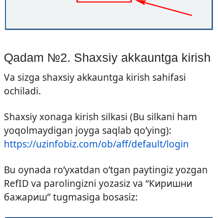
Qadam №2. Shaxsiy akkauntga kirish
Va sizga shaxsiy akkauntga kirish sahifasi
ochiladi.
Shaxsiy xonaga kirish silkasi (Bu silkani ham
yoqolmaydigan joyga saqlab qo’ying):
https://uzinfobiz.com/ob/aff/default/login
Bu oynada ro’yxatdan o’tgan paytingiz yozgan
RefID va parolingizni yozasiz va “Киришни
бажариш” tugmasiga bosasiz: