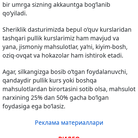
bir umrga sizning akkauntga bog’lanib
qo’yiladi.
Sheriklik dasturimizda bepul o’quv kurslaridan
tashqari pullik kurslarimiz ham mavjud va
yana, jismoniy mahsulotlar, ya’ni, kiyim-bosh,
oziq-ovqat va hokazolar ham ishtirok etadi.
Agar, silkangizga bosib o’tgan foydalanuvchi,
qandaydir pullik kurs yoki boshqa
mahsulotlardan birortasini sotib olsa, mahsulot
narxining 25% dan 50% gacha bo’lgan
foydasiga ega bo’lasiz.
Реклама материаллари