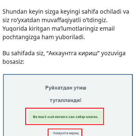
Shundan keyin sizga keyingi sahifa ochiladi va
siz ro’yxatdan muvaffaqiyatli o’tdingiz.
Yuqorida kiritgan ma’lumotlaringiz email
pochtangizga ham yuboriladi.
Bu sahifada siz, “Аккаунтга кириш” yozuviga
bosasiz: