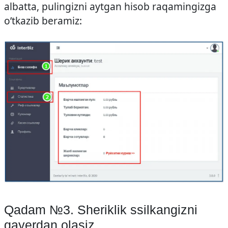
albatta, pulingizni aytgan hisob raqamingizga
o’tkazib beramiz:
Qadam №3. Sheriklik ssilkangizni
qayerdan olasiz