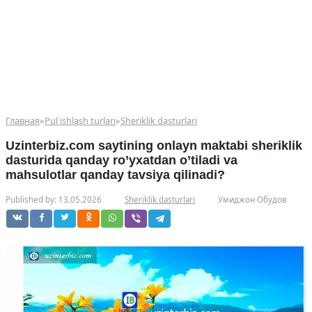
Главная
»
Pul ishlash turlari
»
Sheriklik dasturlari
Uzinterbiz.com saytining onlayn maktabi sheriklik
dasturida qanday ro’yxatdan o’tiladi va
mahsulotlar qanday tavsiya qilinadi?
Published by:
13.05.2026
Sheriklik dasturlari
Умиджон Обудов