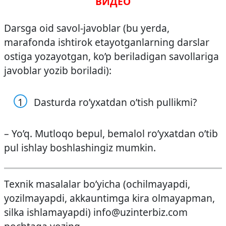
ВИДЕО
Darsga oid savol-javoblar (bu yerda,
marafonda ishtirok etayotganlarning darslar
ostiga yozayotgan, ko’p beriladigan savollariga
javoblar yozib boriladi):
Dasturda ro’yxatdan o’tish pullikmi?
– Yo’q. Mutloqo bepul, bemalol ro’yxatdan o’tib
pul ishlay boshlashingiz mumkin.
Texnik masalalar bo’yicha (ochilmayapdi,
yozilmayapdi, akkauntimga kira olmayapman,
silka ishlamayapdi) info@uzinterbiz.com