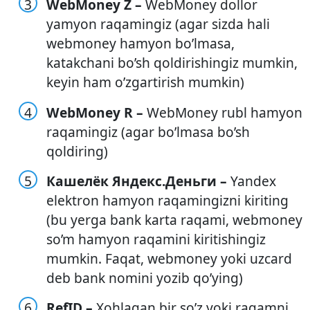
WebMoney Z –
WebMoney dollor
yamyon raqamingiz (agar sizda hali
webmoney hamyon bo’lmasa,
katakchani bo’sh qoldirishingiz mumkin,
keyin ham o’zgartirish mumkin)
WebMoney R –
WebMoney rubl hamyon
raqamingiz (agar bo’lmasa bo’sh
qoldiring)
Кашелёк Яндекс.Деньги –
Yandex
elektron hamyon raqamingizni kiriting
(bu yerga bank karta raqami, webmoney
so’m hamyon raqamini kiritishingiz
mumkin. Faqat, webmoney yoki uzcard
deb bank nomini yozib qo’ying)
RefID –
Xohlagan bir so’z yoki raqamni