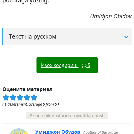
pochtaga yozing.
Umidjon Obidov
Текст на русском
Изох колдириш
5
Оцените материал
(
1
assessment, average
5
from
5
)
sheriklik dasturida royxatdan-otish
Умиджон Обудов
/ author of the article