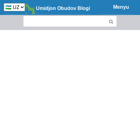
Skip
Menyu
Umidjon Obudov Blogi
to
content
Search: