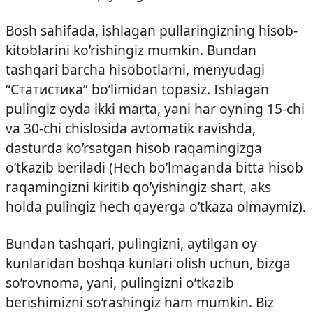
Bosh sahifada, ishlagan pullaringizning hisob-
kitoblarini ko’rishingiz mumkin. Bundan
tashqari barcha hisobotlarni, menyudagi
“Статистика” bo’limidan topasiz. Ishlagan
pulingiz oyda ikki marta, yani har oyning 15-chi
va 30-chi chislosida avtomatik ravishda,
dasturda ko’rsatgan hisob raqamingizga
o’tkazib beriladi (Hech bo’lmaganda bitta hisob
raqamingizni kiritib qo’yishingiz shart, aks
holda pulingiz hech qayerga o’tkaza olmaymiz).
Bundan tashqari, pulingizni, aytilgan oy
kunlaridan boshqa kunlari olish uchun, bizga
so’rovnoma, yani, pulingizni o’tkazib
berishimizni so’rashingiz ham mumkin. Biz