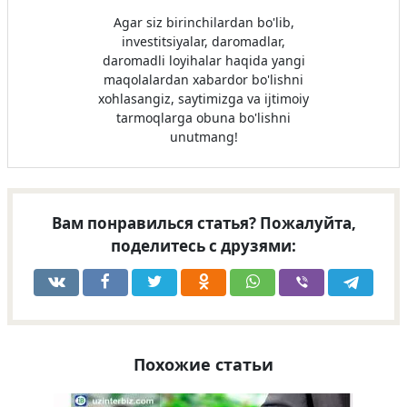
Agar siz birinchilardan bo'lib,
investitsiyalar, daromadlar,
daromadli loyihalar haqida yangi
maqolalardan xabardor bo'lishni
xohlasangiz, saytimizga va ijtimoiy
tarmoqlarga obuna bo'lishni
unutmang!
Вам понравилься статья? Пожалуйта,
поделитесь с друзями:
Похожие статьи