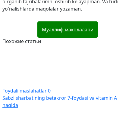
o'rganib tajribalarimni oshirib kelayapman. Va turli
yo'nalishlarda maqolalar yozaman.
Муаллиф маколалари
Похожие статьи
Foydali maslahatlar
0
Sabzi sharbatining betakror 7-foydasi va vitamin A
haqida