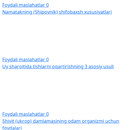
Foydali maslahatlar
0
Namatakning (Shipovnik) shifobaxsh xususiyatlari
Foydali maslahatlar
0
Uy sharoitida tishlarni oqartirishning 3 asosiy usuli
Foydali maslahatlar
0
Shivit (ukrop) damlamasining odam organizmi uchun
foydalari