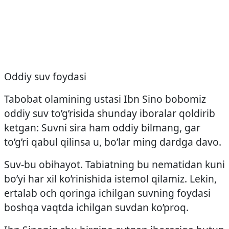
Oddiy suv foydasi
Tabobat olamining ustasi Ibn Sino bobomiz
oddiy suv to’g’risida shunday iboralar qoldirib
ketgan: Suvni sira ham oddiy bilmang, gar
to’g’ri qabul qilinsa u, bo’lar ming dardga davo.
Suv-bu obihayot. Tabiatning bu nematidan kuni
bo’yi har xil ko’rinishida istemol qilamiz. Lekin,
ertalab och qoringa ichilgan suvning foydasi
boshqa vaqtda ichilgan suvdan ko’proq.