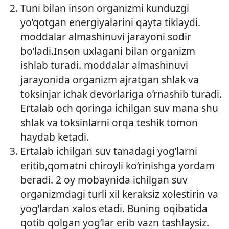
Tuni bilan inson organizmi kunduzgi
yo’qotgan energiyalarini qayta tiklaydi.
moddalar almashinuvi jarayoni sodir
bo’ladi.Inson uxlagani bilan organizm
ishlab turadi. moddalar almashinuvi
jarayonida organizm ajratgan shlak va
toksinjar ichak devorlariga o’rnashib turadi.
Ertalab och qoringa ichilgan suv mana shu
shlak va toksinlarni orqa teshik tomon
haydab ketadi.
Ertalab ichilgan suv tanadagi yog’larni
eritib,qomatni chiroyli ko’rinishga yordam
beradi. 2 oy mobaynida ichilgan suv
organizmdagi turli xil keraksiz xolestirin va
yog’lardan xalos etadi. Buning oqibatida
qotib qolgan yog’lar erib vazn tashlaysiz.