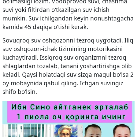
bo’lmasligi lozim. Vodoprovod suvi, chashma
suvi yoki filtirdan o’tkazilgan suv ichish
mumkin. Suv ichilgandan keyin nonushtagacha
kamida 45 daqiqa o’tishi kerak.
Sovuqroq suv oshqozonni tezroq uyg’otadi. Iliq
suv oshqozon-ichak tizimining motorikasini
kuchaytiradi. Issiqroq suv organizmni tezroq
shlaglardan tozalab, tanani yoshartirishga olib
keladi. Qaysi holatdagi suv sizga maqul bo’lsa 2
oy mobaynida qabul qiling. Ichgan suvingiz
shifo bo’lsin.