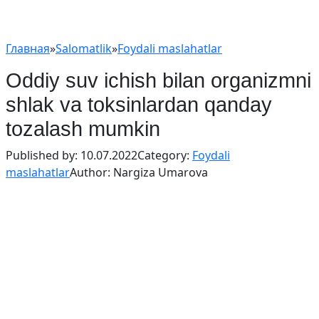
Главная
»
Salomatlik
»
Foydali maslahatlar
Oddiy suv ichish bilan organizmni
shlak va toksinlardan qanday
tozalash mumkin
Published by:
10.07.2022
Category:
Foydali
maslahatlar
Author:
Nargiza Umarova