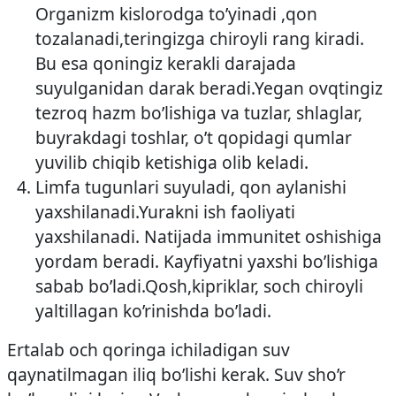
Organizm kislorodga to’yinadi ,qon
tozalanadi,teringizga chiroyli rang kiradi.
Bu esa qoningiz kerakli darajada
suyulganidan darak beradi.Yegan ovqtingiz
tezroq hazm bo’lishiga va tuzlar, shlaglar,
buyrakdagi toshlar, o’t qopidagi qumlar
yuvilib chiqib ketishiga olib keladi.
Limfa tugunlari suyuladi, qon aylanishi
yaxshilanadi.Yurakni ish faoliyati
yaxshilanadi. Natijada immunitet oshishiga
yordam beradi. Kayfiyatni yaxshi bo’lishiga
sabab bo’ladi.Qosh,kipriklar, soch chiroyli
yaltillagan ko’rinishda bo’ladi.
Ertalab och qoringa ichiladigan suv
qaynatilmagan iliq bo’lishi kerak. Suv sho’r