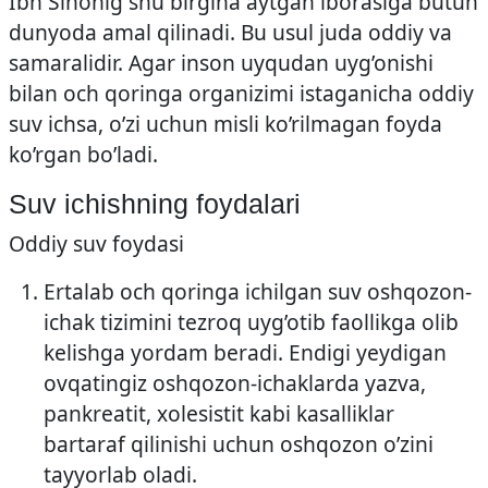
Ibn Sinonig shu birgina aytgan iborasiga butun
dunyoda amal qilinadi. Bu usul juda oddiy va
samaralidir. Agar inson uyqudan uyg’onishi
bilan och qoringa organizimi istaganicha oddiy
suv ichsa, o’zi uchun misli ko’rilmagan foyda
ko’rgan bo’ladi.
Suv ichishning foydalari
Oddiy suv foydasi
Ertalab och qoringa ichilgan suv oshqozon-
ichak tizimini tezroq uyg’otib faollikga olib
kelishga yordam beradi. Endigi yeydigan
ovqatingiz oshqozon-ichaklarda yazva,
pankreatit, xolesistit kabi kasalliklar
bartaraf qilinishi uchun oshqozon o’zini
tayyorlab oladi.