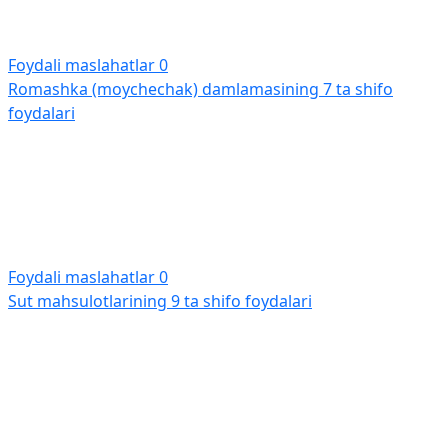
Foydali maslahatlar
0
Romashka (moychechak) damlamasining 7 ta shifo
foydalari
Foydali maslahatlar
0
Sut mahsulotlarining 9 ta shifo foydalari