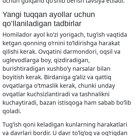
uchun gulqand qo’shib berish tavsiya etiladi.
Yangi tuqqan ayollar uchun
qo’llaniladigan tadbirlar
Homilador ayol ko’zi yorigach, tug’ish vaqtida
ketgan qonning o’rnini to’ldirishga harakat
qilishi kerak. Ovqatini darmondori, oqsil va
uglevodlarga boy, qizdiradigan,
burishtiradigan xushbo’y narsalar bilan
boyitish kerak. Birdaniga g’aliz va qattiq
ovqatlarga o’tmaslik kerak, chunki unday
ovqatlar kuchsizlantiradi va tashnalikni
kuchaytiradi, bazan istisqoga ham sabab bo’lib
qoladi.
Tug’ish qoni keladigan kunlarning harakatlari
va davrlari bordir. U davr to’lg’oq va og’riqdan