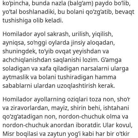
ko’pincha, bunda nazla (balg’am) paydo bo’lib,
yo’tal boshlanadiki, bu bolani qo’zg’atib, bevaqt
tushishiga olib keladi.
Homilador ayol sakrash, urilish, yiqilish,
ayniqsa, so’nggi oylarda jinsiy aloqadan,
shuningdek, to’yib ovqat yeyishdan va
achchiqlanishdan saqlanishi lozim. G’amga
soladigan va xafa qiladigan narsalarni ularga
aytmaslik va bolani tushiradigan hamma
sabablarni ulardan uzoqlashtirish kerak.
Homilador ayollarning oziqlari toza non, sho’r
va ziravorlardan, mayiz, shirin behi, ishtahani
qo’zg’atadigan non, nordon-chuchuk olma va
nordon-chuchuk anordan iboratdir. Ular kovul,
Misr boqilasi va zaytun yog’i kabi har bir o’tkir