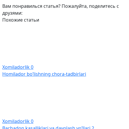
Вам понравилься статья? Пожалуйта, поделитесь с
друзями:
Похожие статьи
Xomiladorlik
0
Homilador bo’lishning chora-tadbirlari
Xomiladorlik
0
Bachadon kasalliklari va davolash yo’llari 2