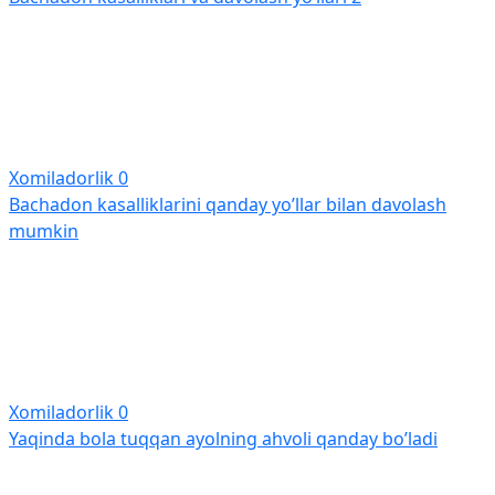
Xomiladorlik
0
Bachadon kasalliklarini qanday yo’llar bilan davolash
mumkin
Xomiladorlik
0
Yaqinda bola tuqqan ayolning ahvoli qanday bo’ladi