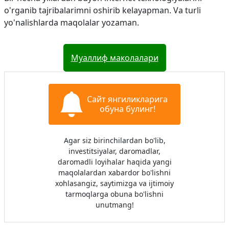
o'rganib tajribalarimni oshirib kelayapman. Va turli
yo'nalishlarda maqolalar yozaman.
Муаллиф маколалари
Сайт янгиликларига
обуна булинг!
Agar siz birinchilardan bo'lib,
investitsiyalar, daromadlar,
daromadli loyihalar haqida yangi
maqolalardan xabardor bo'lishni
xohlasangiz, saytimizga va ijtimoiy
tarmoqlarga obuna bo'lishni
unutmang!