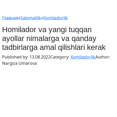
Главная
»
Salomatlik
»
Xomiladorlik
Homilador va yangi tuqqan
ayollar nimalarga va qanday
tadbirlarga amal qilishlari kerak
Published by:
13.08.2022
Category:
Xomiladorlik
Author:
Nargiza Umarova