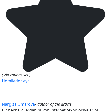
( No ratings yet )
Homilador ayol
Nargiza Umarova
/ author of the article
Bir necha yillardan buyon internet texnologiyalarini