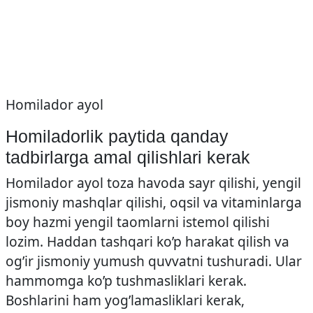
Homilador ayol
Homiladorlik paytida qanday
tadbirlarga amal qilishlari kerak
Homilador ayol toza havoda sayr qilishi, yengil
jismoniy mashqlar qilishi, oqsil va vitaminlarga
boy hazmi yengil taomlarni istemol qilishi
lozim. Haddan tashqari ko’p harakat qilish va
og’ir jismoniy yumush quvvatni tushuradi. Ular
hammomga ko’p tushmasliklari kerak.
Boshlarini ham yog’lamasliklari kerak,