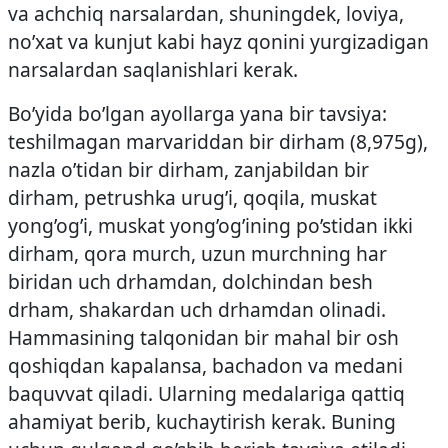
va achchiq narsalardan, shuningdek, loviya,
no’xat va kunjut kabi hayz qonini yurgizadigan
narsalardan saqlanishlari kerak.
Bo’yida bo’lgan ayollarga yana bir tavsiya:
teshilmagan marvariddan bir dirham (8,975g),
nazla o’tidan bir dirham, zanjabildan bir
dirham, petrushka urug’i, qoqila, muskat
yong’og’i, muskat yong’og’ining po’stidan ikki
dirham, qora murch, uzun murchning har
biridan uch drhamdan, dolchindan besh
drham, shakardan uch drhamdan olinadi.
Hammasining talqonidan bir mahal bir osh
qoshiqdan kapalansa, bachadon va medani
baquvvat qiladi. Ularning medalariga qattiq
ahamiyat berib, kuchaytirish kerak. Buning