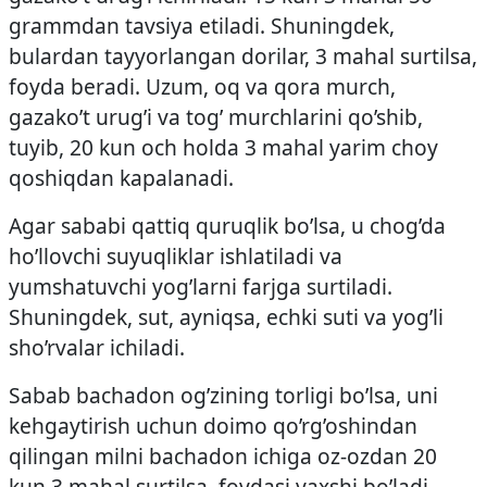
grammdan tavsiya etiladi. Shuningdek,
bulardan tayyorlangan dorilar, 3 mahal surtilsa,
foyda beradi. Uzum, oq va qora murch,
gazako’t urug’i va tog’ murchlarini qo’shib,
tuyib, 20 kun och holda 3 mahal yarim choy
qoshiqdan kapalanadi.
Agar sababi qattiq quruqlik bo’lsa, u chog’da
ho’llovchi suyuqliklar ishlatiladi va
yumshatuvchi yog’larni farjga surtiladi.
Shuningdek, sut, ayniqsa, echki suti va yog’li
sho’rvalar ichiladi.
Sabab bachadon og’zining torligi bo’lsa, uni
kehgaytirish uchun doimo qo’rg’oshindan
qilingan milni bachadon ichiga oz-ozdan 20
kun 3 mahal surtilsa, foydasi yaxshi bo’ladi.