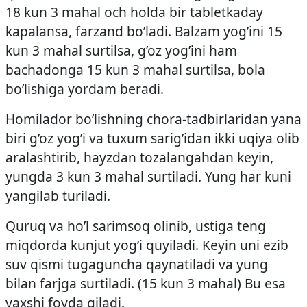
18 kun 3 mahal och holda bir tabletkaday
kapalansa, farzand bo’ladi. Balzam yog’ini 15
kun 3 mahal surtilsa, g’oz yog’ini ham
bachadonga 15 kun 3 mahal surtilsa, bola
bo’lishiga yordam beradi.
Homilador bo’lishning chora-tadbirlaridan yana
biri g’oz yog’i va tuxum sarig’idan ikki uqiya olib
aralashtirib, hayzdan tozalangahdan keyin,
yungda 3 kun 3 mahal surtiladi. Yung har kuni
yangilab turiladi.
Quruq va ho’l sarimsoq olinib, ustiga teng
miqdorda kunjut yog’i quyiladi. Keyin uni ezib
suv qismi tugaguncha qaynatiladi va yung
bilan farjga surtiladi. (15 kun 3 mahal) Bu esa
yaxshi foyda qiladi.