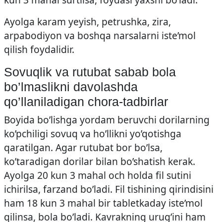
Ayolga karam yeyish, petrushka, zira,
arpabodiyon va boshqa narsalarni iste’mol
qilish foydalidir.
Sovuqlik va rutubat sabab bola
bo’lmaslikni davolashda
qo’llaniladigan chora-tadbirlar
Boyida bo’lishga yordam beruvchi dorilarning
ko’pchiligi sovuq va ho’llikni yo’qotishga
qaratilgan. Agar rutubat bor bo’lsa,
ko’taradigan dorilar bilan bo’shatish kerak.
Ayolga 20 kun 3 mahal och holda fil sutini
ichirilsa, farzand bo’ladi. Fil tishining qirindisini
ham 18 kun 3 mahal bir tabletkaday iste’mol
qilinsa, bola bo’ladi. Kavrakning urug’ini ham