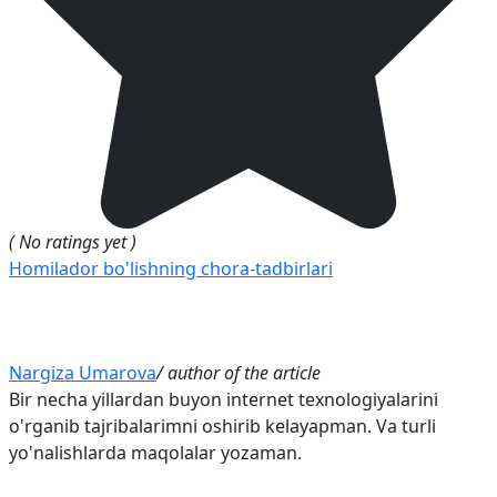
( No ratings yet )
Homilador bo'lishning chora-tadbirlari
Nargiza Umarova
/ author of the article
Bir necha yillardan buyon internet texnologiyalarini
o'rganib tajribalarimni oshirib kelayapman. Va turli
yo'nalishlarda maqolalar yozaman.