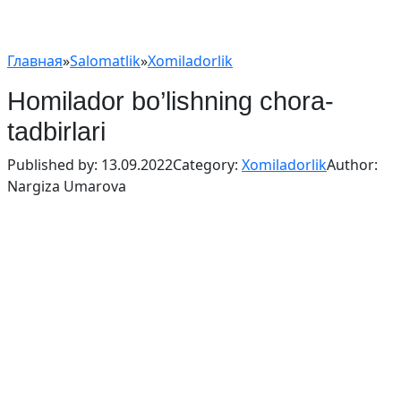
Главная
»
Salomatlik
»
Xomiladorlik
Homilador bo’lishning chora-
tadbirlari
Published by:
13.09.2022
Category:
Xomiladorlik
Author:
Nargiza Umarova