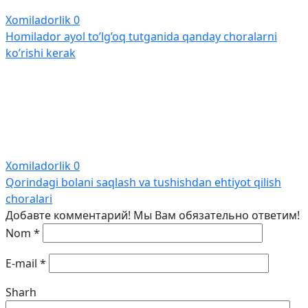
Xomiladorlik
0
Homilador ayol to’lg’oq tutganida qanday choralarni
ko’rishi kerak
Xomiladorlik
0
Qorindagi bolani saqlash va tushishdan ehtiyot qilish
choralari
Добавте комментарий! Мы Вам обязательно ответим!
Nom
*
E-mail
*
Sharh