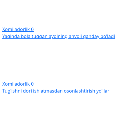
Xomiladorlik
0
Yaqinda bola tuqqan ayolning ahvoli qanday bo’ladi
Xomiladorlik
0
Tug’ishni dori ishlatmasdan osonlashtirish yo’llari