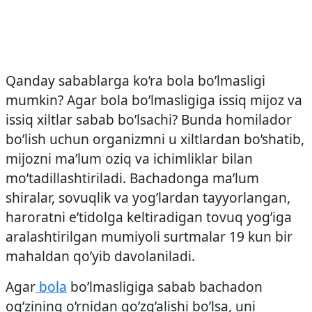
Qanday sabablarga ko’ra bola bo’lmasligi
mumkin? Agar bola bo’lmasligiga issiq mijoz va
issiq xiltlar sabab bo’lsachi? Bunda homilador
bo’lish uchun organizmni u xiltlardan bo’shatib,
mijozni ma’lum oziq va ichimliklar bilan
mo’tadillashtiriladi. Bachadonga ma’lum
shiralar, sovuqlik va yog’lardan tayyorlangan,
haroratni e’tidolga keltiradigan tovuq yog’iga
aralashtirilgan mumiyoli surtmalar 19 kun bir
mahaldan qo’yib davolaniladi.
Agar
bola
bo’lmasligiga sabab bachadon
og’zining o’rnidan qo’zg’alishi bo’lsa, uni