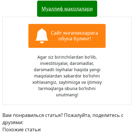
Муаллиф маколалари
Сайт янгиликларига
обуна булинг!
Agar siz birinchilardan bo'lib,
investitsiyalar, daromadlar,
daromadli loyihalar haqida yangi
maqolalardan xabardor bo'lishni
xohlasangiz, saytimizga va ijtimoiy
tarmoqlarga obuna bo'lishni
unutmang!
Вам понравилься статья? Пожалуйта, поделитесь с
друзями:
Похожие статьи