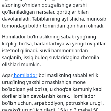
a’zoning o’rnidan qo’zg’alishiga qarshi
qo’llaniladigan narsalar, qortiqlar bilan
davolaniladi. Tabiblarning aytishicha, munosib
tomondagi boldir tomiridan qon ham olinadi.
Homilador bo’lmaslikning sababi yog’ning
ko’pligi bo’lsa, badantarbiya va yengil ovqatlar
iste’mol qilinadi. Suvli hammomlardan
saqlanib, issiq buloq suvlaridagina cho’mila
olishlari mumkin.
Agar
homilador
bo’lmaslikning sababi erlik
urug’ining yaxshi o’rnashishiga mone
bo’ladigan yel bo’lsa, u chog’da kamuniy kabi
dorilar bilan davolanish kerak. Homilador
bo’lish uchun, arpabodiyon, petrushka urug’i,
gazako’t urug’i ichiriladi. 15 kun 3 mahal 50