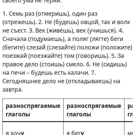
своего ума не теряй.
1. Семь раз (отмеришь), один раз
(отрежешь). 2. Не (будешь) овцой, так и волк
не съест. 3. Век (живёшь), век (учишься). 4.
Сначала (подумаешь), а поляг (лягте) беги
(бегите) слезай (слезайте) положи (положите)
поезжай (поезжайте) том (говоришь). 5. За
правое дело (стоишь) смело. 6. Не (сидишь)
на печи – будешь есть калачи. 7.
Сегодняшнее дело не (откладываешь) на
завтра.
разноспрягаемые
разноспрягаемые
ра
глаголы
глаголы
гл
я хоч
у
я бег
у
мы