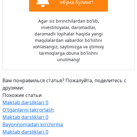
обуна булинг!
Agar siz birinchilardan bo'lib,
investitsiyalar, daromadlar,
daromadli loyihalar haqida yangi
maqolalardan xabardor bo'lishni
xohlasangiz, saytimizga va ijtimoiy
tarmoqlarga obuna bo'lishni
unutmang!
Вам понравилься статья? Пожалуйта, поделитесь с
друзями:
Похожие статьи
Maktab darsliklari
0
O’tganlarni takrorlash
Maktab darsliklari
0
Bayonnomadan ko’chirma
Maktab darsliklari
0