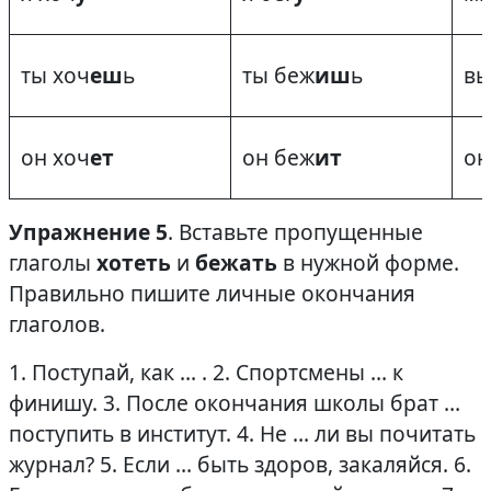
ты хоч
еш
ь
ты беж
иш
ь
вы
он хоч
ет
он беж
ит
он
Упражнение 5
. Вставьте пропущенные
глаголы
хотеть
и
бежать
в нужной форме.
Правильно пишите личные окончания
глаголов.
1. Поступай, как … . 2. Спортсмены … к
финишу. 3. После окончания школы брат …
поступить в институт. 4. Не … ли вы почитать
журнал? 5. Если … быть здоров, закаляйся. 6.