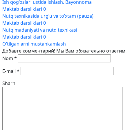
Ish qog‘ozlari ustida ishlash. Bayonnoma
Maktab darsliklari
0
Nutq texnikasida urg’u va to’xtam (pauza)
Maktab darsliklari
0
Nutq madaniyati va nutq texnikasi
Maktab darsliklari
0
O’tilganlarni mustahkamlash
Добавте комментарий! Мы Вам обязательно ответим!
Nom
*
E-mail
*
Sharh