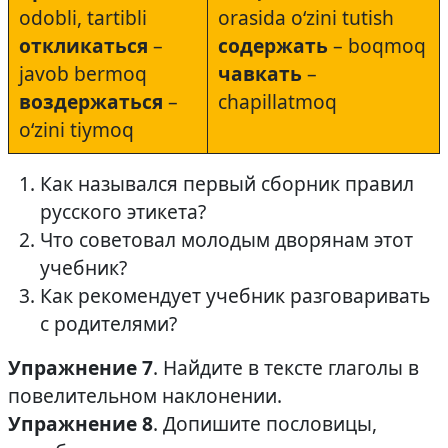
odobli, tartibli
orasida o‘zini tutish
откликаться
–
содержать
– boqmoq
javob bermoq
чавкать
–
воздержаться
–
chapillatmoq
o‘zini tiymoq
Как назывался первый сборник правил
русского этикета?
Что советовал молодым дворянам этот
учебник?
Как рекомендует учебник разговаривать
с родителями?
Упражнение 7
. Найдите в тексте глаголы в
повелительном наклонении.
Упражнение 8
. Допишите пословицы,