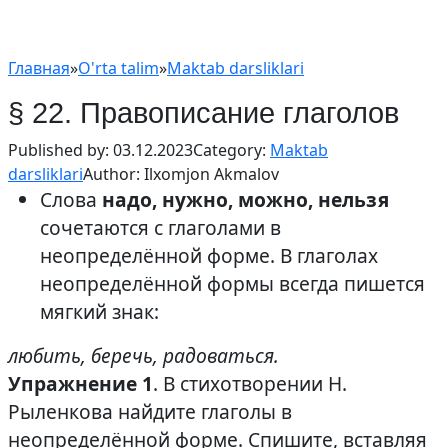
Главная
»
O'rta talim
»
Maktab darsliklari
§ 22. Правописание глаголов
Published by:
03.12.2023
Category:
Maktab
darsliklari
Author:
Ilxomjon Akmalov
Слова
надо, нужно, можно, нельзя
сочетаются с глаголами в
неопределённой форме. В глаголах
неопределённой формы всегда пишется
мягкий знак:
любить, беречь, радоваться.
Упражнение 1
. В стихотворении Н.
Рыленкова найдите глаголы в
неопределённой форме. Спишите, вставляя