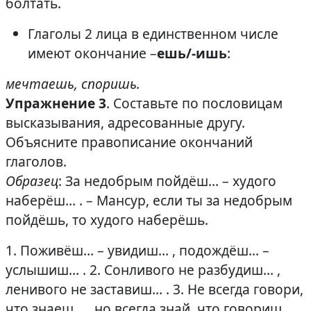
болтать.
Глаголы 2 лица в единственном числе
имеют окончание –
ешь/-ишь
:
мечтаешь, споришь.
Упражнение 3
. Составьте по пословицам
высказывания, адресованные другу.
Объясните правописание окончаний
глаголов.
Образец
: За недобрым пойдёш… – худого
наберёш… . – Мансур, если ты за недобрым
пойдёшь, то худого наберёшь.
1. Поживёш… – увидиш… , подождёш… –
услышиш… . 2. Сонливого не разбудиш… ,
ленивого не заставиш… . 3. Не всегда говори,
что знаеш… , но всегда знай, что говориш… .