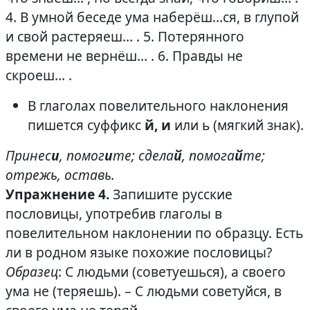
4. В умной беседе ума наберёш…ся, в глупой
и свой растеряеш… . 5. Потерянного
времени не вернёш… . 6. Правды не
скроеш… .
В глаголах повелительного наклонения
пишется суффикс
й, и
или ь (мягкий знак).
Принес
и
, помог
и
те; сдела
й
, помога
й
те;
отрежь, оставь.
Упражнение 4.
Запишите русские
пословицы, употребив глаголы в
повелительном наклонении по образцу. Есть
ли в родном языке похожие пословицы?
Образец
: С людьми (советуешься), а своего
ума не (теряешь). – С людьми советуйся, в