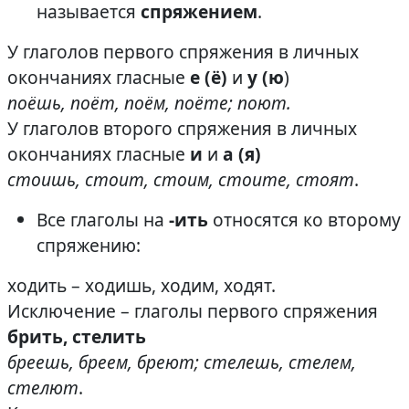
называется
спряжением
.
У глаголов первого спряжения в личных
окончаниях гласные
е (ё)
и
у (ю
)
поёшь, поёт, поём, поёте; поют.
У глаголов второго спряжения в личных
окончаниях гласные
и
и
а (я)
стоишь, стоит, стоим, стоите, стоят
.
Все глаголы на
-ить
относятся ко второму
спряжению:
ходить – ходишь, ходим, ходят.
Исключение – глаголы первого спряжения
брить, стелить
бреешь, бреем, бреют; стелешь, стелем,
стелют
.