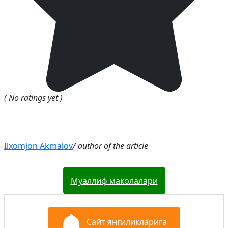
( No ratings yet )
Ilxomjon Akmalov
/ author of the article
Муаллиф маколалари
Сайт янгиликларига