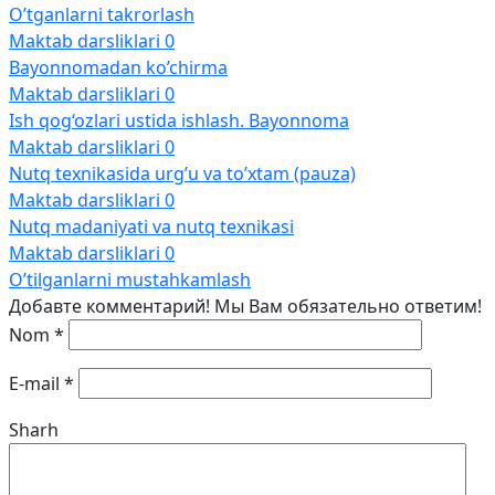
O’tganlarni takrorlash
Maktab darsliklari
0
Bayonnomadan ko’chirma
Maktab darsliklari
0
Ish qog‘ozlari ustida ishlash. Bayonnoma
Maktab darsliklari
0
Nutq texnikasida urg’u va to’xtam (pauza)
Maktab darsliklari
0
Nutq madaniyati va nutq texnikasi
Maktab darsliklari
0
O’tilganlarni mustahkamlash
Добавте комментарий! Мы Вам обязательно ответим!
Nom
*
E-mail
*
Sharh