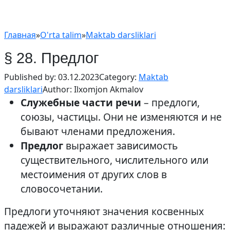
Главная
»
O'rta talim
»
Maktab darsliklari
§ 28. Предлог
Published by:
03.12.2023
Category:
Maktab
darsliklari
Author:
Ilxomjon Akmalov
Служебные части речи
– предлоги,
союзы, частицы. Они не изменяются и не
бывают членами предложения.
Предлог
выражает зависимость
существительного, числительного или
местоимения от других слов в
словосочетании.
Предлоги уточняют значения косвенных
падежей и выражают различные отношения: