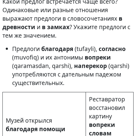
Какой предлог встречается чаще всего?
Одинаковые или разные отношения
выражают предлоги в словосочетаниях
в
древности
и
в замках
? Укажите предлоги с
тем же значением.
Предлоги
благодаря
(tufayli),
согласно
(muvofiq) и их антонимы
вопреки
(qaramasdan, qarshi),
наперекор
(qarshi)
употребляются с дательным падежом
существительных.
Реставратор
восстановил
картину
Музей открылся
вопреки
благодаря помощи
словам