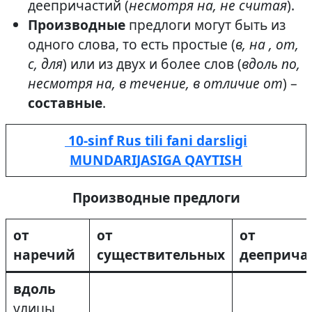
деепричастий (
несмотря на, не считая
).
Производные
предлоги могут быть из
одного слова, то есть простые (
в, на , от,
с, для
) или из двух и более слов (
вдоль по,
несмотря на, в течение, в отличие от
) –
составные
.
10-sinf Rus tili fani darsligi
MUNDARIJASIGA QAYTISH
Производные предлоги
от
от
от
наречий
существительных
дееприча
вдоль
улицы