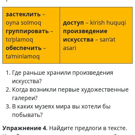
застеклить
–
oyna solmoq
доступ
– kirish huquqi
группировать
–
произведение
to‘plamoq
искусства
– san’at
обеспечить
–
asari
ta’minlamoq
Где раньше хранили произведения
искусства?
Когда возникли первые художественные
галереи?
В каких музеях мира вы хотели бы
побывать?
Упражнение 4
. Найдите предлоги в тексте.