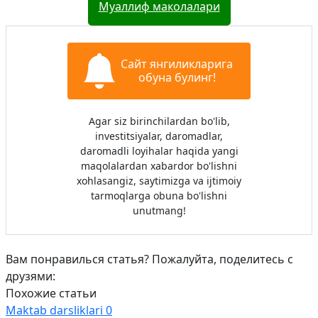
Муаллиф маколалари
Сайт янгиликларига
обуна булинг!
Agar siz birinchilardan bo'lib,
investitsiyalar, daromadlar,
daromadli loyihalar haqida yangi
maqolalardan xabardor bo'lishni
xohlasangiz, saytimizga va ijtimoiy
tarmoqlarga obuna bo'lishni
unutmang!
Вам понравилься статья? Пожалуйта, поделитесь с
друзями:
Похожие статьи
Maktab darsliklari
0