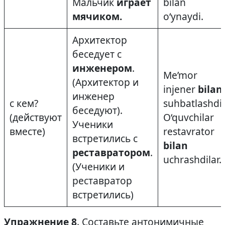
Мальчик
играет
bilan
мячиком.
o‘ynaydi.
Архитектор
беседует с
инженером
.
Me’mor
(Архитектор и
injener
bilan
инженер
с кем?
suhbatlashdi.
беседуют).
(действуют
O‘quvchilar
Ученики
вместе)
restavrator
встретились с
bilan
реставратором
.
uchrashdilar.
(Ученики и
реставратор
встретились)
Упражнение 8
. Составьте антонимичные