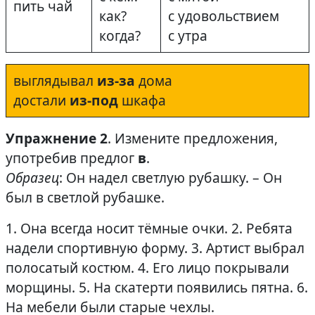
пить чай
как?
с удовольствием
когда?
с утра
выглядывал
из-за
дома
достали
из-под
шкафа
Упражнение 2
. Измените предложения,
употребив предлог
в
.
Образец
: Он надел светлую рубашку. – Он
был в светлой рубашке.
1. Она всегда носит тёмные очки. 2. Ребята
надели спортивную форму. 3. Артист выбрал
полосатый костюм. 4. Его лицо покрывали
морщины. 5. На скатерти появились пятна. 6.
На мебели были старые чехлы.