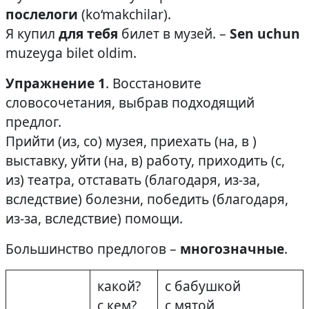
послелоги
(ko‘makchilar).
Я купил
для тебя
билет в музей. –
Sen uchun
muzeyga bilet oldim.
Упражнение 1
. Восстановите
словосочетания, выбрав подходящий
предлог.
Прийти (из, со) музея, приехать (на, в )
выставку, уйти (на, в) работу, приходить (с,
из) театра, отставать (благодаря, из-за,
вследствие) болезни, победить (благодаря,
из-за, вследствие) помощи.
Большинство предлогов –
многозначные
.
какой?
с бабушкой
с кем?
с мятой