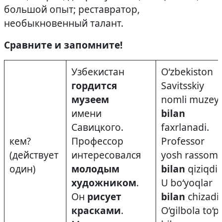
большой опыт; реставратор,
необыкновенный талант.
Сравните и запомните!
Узбекистан
O‘zbekiston
гордится
Savitsskiy
музеем
nomli muzey
имени
bilan
Савицкого.
faxrlanadi.
кем?
Профессор
Professor
(действует
интересовался
yosh rassom
один)
молодым
bilan
qiziqdi.
художником
.
U bo‘yoqlar
Он
рисует
bilan
chizadi.
красками
.
O‘gilbola to‘p