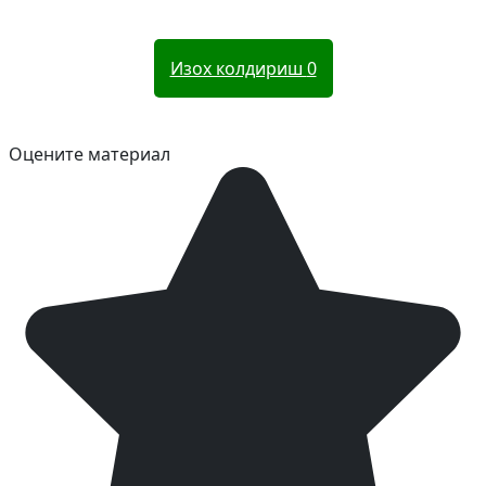
Изох колдириш
0
Оцените материал