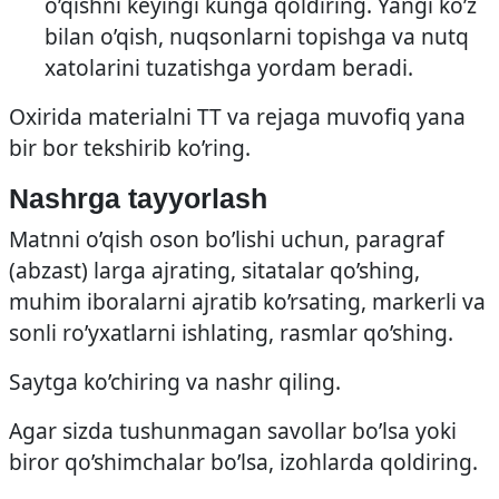
o’qishni keyingi kunga qoldiring. Yangi ko’z
bilan o’qish, nuqsonlarni topishga va nutq
xatolarini tuzatishga yordam beradi.
Oxirida materialni TT va rejaga muvofiq yana
bir bor tekshirib ko’ring.
Nashrga tayyorlash
Matnni o’qish oson bo’lishi uchun, paragraf
(abzast) larga ajrating, sitatalar qo’shing,
muhim iboralarni ajratib ko’rsating, markerli va
sonli ro’yxatlarni ishlating, rasmlar qo’shing.
Saytga ko’chiring va nashr qiling.
Agar sizda tushunmagan savollar bo’lsa yoki
biror qo’shimchalar bo’lsa, izohlarda qoldiring.