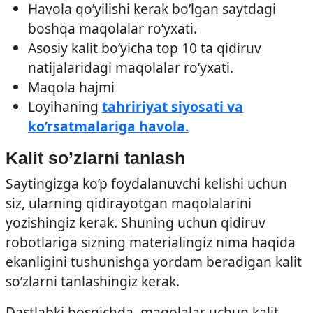
Havola qo’yilishi kerak bo’lgan saytdagi
boshqa maqolalar ro’yxati.
Asosiy kalit bo’yicha top 10 ta qidiruv
natijalaridagi maqolalar ro’yxati.
Maqola hajmi
Loyihaning
tahririyat siyosati va
ko’rsatmalariga havola
.
Kalit so’zlarni tanlash
Saytingizga ko’p foydalanuvchi kelishi uchun
siz, ularning qidirayotgan maqolalarini
yozishingiz kerak. Shuning uchun qidiruv
robotlariga sizning materialingiz nima haqida
ekanligini tushunishga yordam beradigan kalit
so’zlarni tanlashingiz kerak.
Dastlabki bosqichda, maqolalar uchun kalit