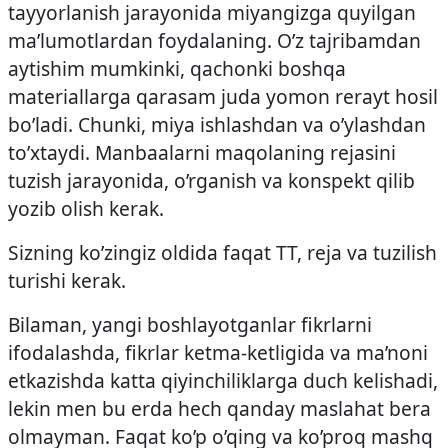
tayyorlanish jarayonida miyangizga quyilgan
ma’lumotlardan foydalaning. O’z tajribamdan
aytishim mumkinki, qachonki boshqa
materiallarga qarasam juda yomon rerayt hosil
bo’ladi. Chunki, miya ishlashdan va o’ylashdan
to’xtaydi. Manbaalarni maqolaning rejasini
tuzish jarayonida, o’rganish va konspekt qilib
yozib olish kerak.
Sizning ko’zingiz oldida faqat TT, reja va tuzilish
turishi kerak.
Bilaman, yangi boshlayotganlar fikrlarni
ifodalashda, fikrlar ketma-ketligida va ma’noni
etkazishda katta qiyinchiliklarga duch kelishadi,
lekin men bu erda hech qanday maslahat bera
olmayman. Faqat ko’p o’qing va ko’proq mashq