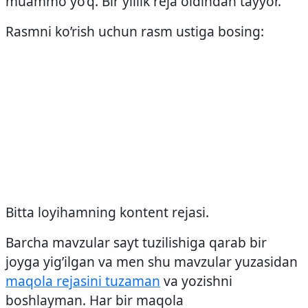
muammo yo’q. Bir yillik reja oldindan tayyor.
Rasmni ko’rish uchun rasm ustiga bosing:
Bitta loyihamning kontent rejasi.
Barcha mavzular sayt tuzilishiga qarab bir
joyga yig’ilgan va men shu mavzular yuzasidan
maqola rejasini tuzaman
va yozishni
boshlayman. Har bir maqola