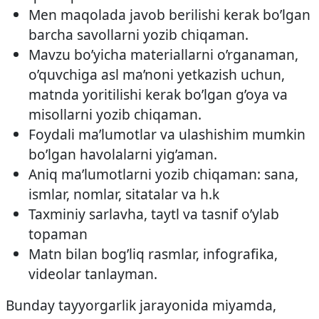
Men maqolada javob berilishi kerak bo’lgan
barcha savollarni yozib chiqaman.
Mavzu bo’yicha materiallarni o’rganaman,
o’quvchiga asl ma’noni yetkazish uchun,
matnda yoritilishi kerak bo’lgan g’oya va
misollarni yozib chiqaman.
Foydali ma’lumotlar va ulashishim mumkin
bo’lgan havolalarni yig’aman.
Aniq ma’lumotlarni yozib chiqaman: sana,
ismlar, nomlar, sitatalar va h.k
Taxminiy sarlavha, taytl va tasnif o’ylab
topaman
Matn bilan bog’liq rasmlar, infografika,
videolar tanlayman.
Bunday tayyorgarlik jarayonida miyamda,