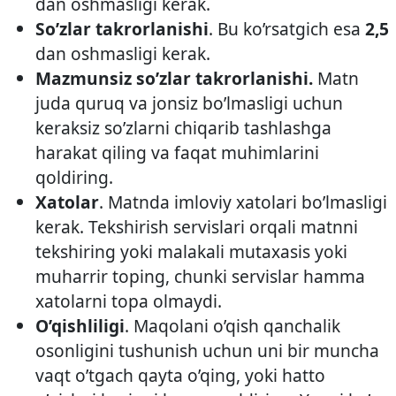
dan oshmasligi kerak.
So’zlar takrorlanishi
. Bu ko’rsatgich esa
2,5
dan oshmasligi kerak.
Mazmunsiz so’zlar takrorlanishi.
Matn
juda quruq va jonsiz bo’lmasligi uchun
keraksiz so’zlarni chiqarib tashlashga
harakat qiling va faqat muhimlarini
qoldiring.
Xatolar
. Matnda imloviy xatolari bo’lmasligi
kerak. Tekshirish servislari orqali matnni
tekshiring yoki malakali mutaxasis yoki
muharrir toping, chunki servislar hamma
xatolarni topa olmaydi.
O’qishliligi
. Maqolani o’qish qanchalik
osonligini tushunish uchun uni bir muncha
vaqt o’tgach qayta o’qing, yoki hatto