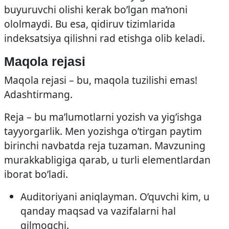
buyuruvchi olishi kerak bo’lgan ma’noni
ololmaydi. Bu esa, qidiruv tizimlarida
indeksatsiya qilishni rad etishga olib keladi.
Maqola rejasi
Maqola rejasi – bu, maqola tuzilishi emas!
Adashtirmang.
Reja – bu ma’lumotlarni yozish va yig’ishga
tayyorgarlik. Men yozishga o’tirgan paytim
birinchi navbatda reja tuzaman. Mavzuning
murakkabligiga qarab, u turli elementlardan
iborat bo’ladi.
Auditoriyani aniqlayman. O’quvchi kim, u
qanday maqsad va vazifalarni hal
qilmoqchi.