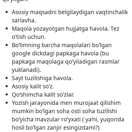
Asosiy maqsadni belgilaydigan vaqtinchalik
sarlavha.
Maqola yozayotgan hujjatga havola. Tez
o’tish uchun.
Bo’limning barcha maqolalari bo’lgan
google dickdagi papkaga havola (bu
papkaga maqolaga qo’yiladigan rasmlar
yuklanadi).
Sayt tuzilishiga havola.
Asosiy kalit so’z.
Qo’shimcha kalit so’zlar.
Yozish jarayonida men murojaat qilishim
mumkin bo’lgan soha osti soha tuzilishi
bo’yicha mavzular ro’yxati ( ya’ni, yuqorida
hosil bo’lgan zanjir esingizdami?)