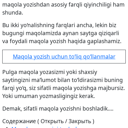
maqola yozishdan asosiy farqli qiyinchiligi ham
shunda.
Bu ikki yo’nalishning farqlari ancha, lekin biz
bugungi maqolamizda aynan saytga qiziqarli
va foydali maqola yozish haqida gaplashamiz.
Maqola yozish uchun to’liq qo’llanmalar
Pulga maqola yozasizmi yoki shaxsiy
saytingizni ma’lumot bilan to’ldirasizmi buning
farqi yo’q, siz sifatli maqola yozishga majbursiz.
Yoki umuman yozmasligingiz kerak.
Demak, sifatli maqola yozishni boshladik….
Содержание ( Открыть / Закрыть )