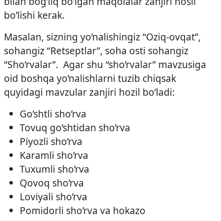
bilan bog’liq bo’lgan maqolalar zanjiri hosil
bo’lishi kerak.
Masalan, sizning yo’nalishingiz “Oziq-ovqat”,
sohangiz “Retseptlar”, soha osti sohangiz
“Sho’rvalar”. Agar shu “sho’rvalar” mavzusiga
oid boshqa yo’nalishlarni tuzib chiqsak
quyidagi mavzular zanjiri hozil bo’ladi:
Go’shtli sho’rva
Tovuq go’shtidan sho’rva
Piyozli sho’rva
Karamli sho’rva
Tuxumli sho’rva
Qovoq sho’rva
Loviyali sho’rva
Pomidorli sho’rva va hokazo