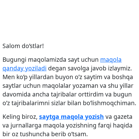
Salom do’stlar!
Bugungi maqolamizda sayt uchun
maqola
qanday yoziladi
degan savolga javob izlaymiz.
Men ko’p yillardan buyon o’z saytim va boshqa
saytlar uchun maqolalar yozaman va shu yillar
davomida ancha tajribalar orttirdim va bugun
o’z tajribalarimni sizlar bilan bo’lishmoqchiman.
Keling biroz,
saytga maqola yozish
va gazeta
va jurnallarga maqola yozishning farqi haqida
bir oz tushuncha berib o’tsam.