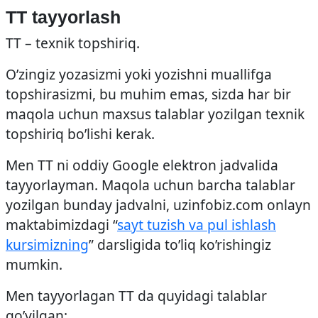
TT tayyorlash
TT – texnik topshiriq.
O’zingiz yozasizmi yoki yozishni muallifga
topshirasizmi, bu muhim emas, sizda har bir
maqola uchun maxsus talablar yozilgan texnik
topshiriq bo’lishi kerak.
Men TT ni oddiy Google elektron jadvalida
tayyorlayman. Maqola uchun barcha talablar
yozilgan bunday jadvalni, uzinfobiz.com onlayn
maktabimizdagi “
sayt tuzish va pul ishlash
kursimizning
” darsligida to’liq ko’rishingiz
mumkin.
Men tayyorlagan TT da quyidagi talablar
qo’yilgan: