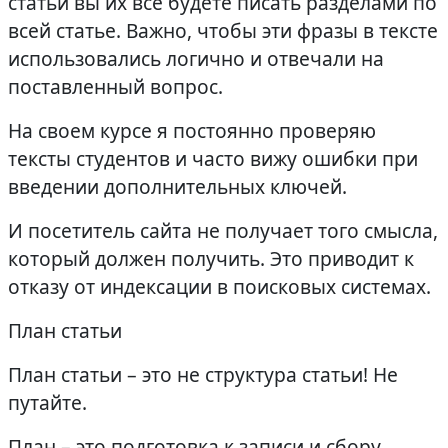
статьи вы их все будете писать разделами по
всей статье. Важно, чтобы эти фразы в тексте
использовались логично и отвечали на
поставленный вопрос.
На своем курсе я постоянно проверяю
тексты студентов и часто вижу ошибки при
введении дополнительных ключей.
И посетитель сайта не получает того смысла,
который должен получить. Это приводит к
отказу от индексации в поисковых системах.
План статьи
План статьи – это не структура статьи! Не
путайте.
План – это подготовка к записи и сбору