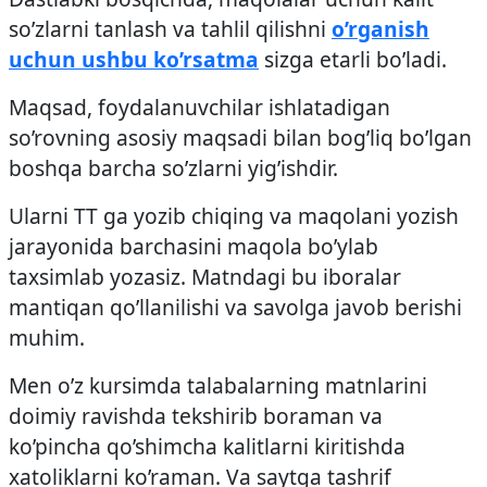
so’zlarni tanlash va tahlil qilishni
o’rganish
uchun ushbu ko’rsatma
sizga etarli bo’ladi.
Maqsad, foydalanuvchilar ishlatadigan
so’rovning asosiy maqsadi bilan bog’liq bo’lgan
boshqa barcha so’zlarni yig’ishdir.
Ularni TT ga yozib chiqing va maqolani yozish
jarayonida barchasini maqola bo’ylab
taxsimlab yozasiz. Matndagi bu iboralar
mantiqan qo’llanilishi va savolga javob berishi
muhim.
Men o’z kursimda talabalarning matnlarini
doimiy ravishda tekshirib boraman va
ko’pincha qo’shimcha kalitlarni kiritishda
xatoliklarni ko’raman. Va saytga tashrif