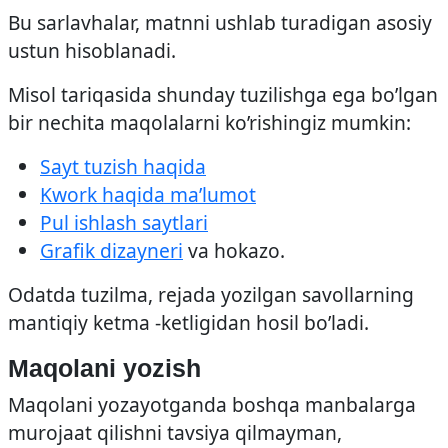
Bu sarlavhalar, matnni ushlab turadigan asosiy
ustun hisoblanadi.
Misol tariqasida shunday tuzilishga ega bo’lgan
bir nechita maqolalarni ko’rishingiz mumkin:
Sayt tuzish haqida
Kwork haqida ma’lumot
Pul ishlash saytlari
Grafik dizayneri
va hokazo.
Odatda tuzilma, rejada yozilgan savollarning
mantiqiy ketma -ketligidan hosil bo’ladi.
Maqolani yozish
Maqolani yozayotganda boshqa manbalarga
murojaat qilishni tavsiya qilmayman,