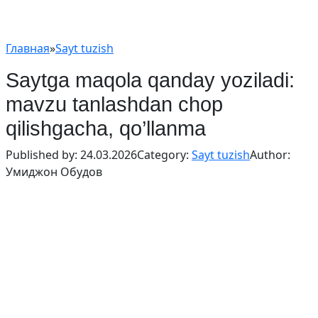
Главная
»
Sayt tuzish
Saytga maqola qanday yoziladi:
mavzu tanlashdan chop
qilishgacha, qo’llanma
Published by:
24.03.2026
Category:
Sayt tuzish
Author:
Умиджон Обудов