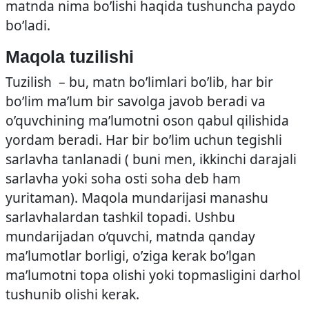
matnda nima bo’lishi haqida tushuncha paydo
bo’ladi.
Maqola tuzilishi
Tuzilish – bu, matn bo’limlari bo’lib, har bir
bo’lim ma’lum bir savolga javob beradi va
o’quvchining ma’lumotni oson qabul qilishida
yordam beradi. Har bir bo’lim uchun tegishli
sarlavha tanlanadi ( buni men, ikkinchi darajali
sarlavha yoki soha osti soha deb ham
yuritaman). Maqola mundarijasi manashu
sarlavhalardan tashkil topadi. Ushbu
mundarijadan o’quvchi, matnda qanday
ma’lumotlar borligi, o’ziga kerak bo’lgan
ma’lumotni topa olishi yoki topmasligini darhol
tushunib olishi kerak.