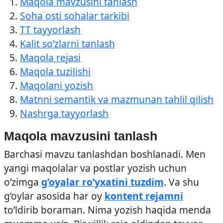
Maqola mavzusini tanlash
Soha osti sohalar tarkibi
TT tayyorlash
Kalit so’zlarni tanlash
Maqola rejasi
Maqola tuzilishi
Maqolani yozish
Matnni semantik va mazmunan tahlil qilish
Nashrga tayyorlash
Maqola mavzusini tanlash
Barchasi mavzu tanlashdan boshlanadi. Men
yangi maqolalar va postlar yozish uchun
o’zimga
g’oyalar ro’yxatini tuzdim
. Va shu
g’oylar asosida har oy
kontent rejamni
to’ldirib boraman. Nima yozish haqida menda