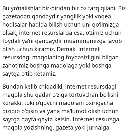
Bu yo’nalishlar bir-biridan bir oz farq qiladi. Biz
gazetadan qandaydir yangilik yoki voqea
hodisalar haqida bilish uchun uni qo’limizga
olsak, internet resurslarga esa, o’zimiz uchun
foydali ya’ni qandaydir muammomizga javob
olish uchun kiramiz. Demak, internet
resursdagi maqolaning foydasizligini bilgan
zahotimiz boshqa maqolaga yoki boshqa
saytga o’tib ketamiz.
Bundan kelib chiqadiki, internet resursdagi
maqola shu qadar o’ziga tortuvchan bo’lishi
kerakki, toki o’quvchi maqolani oxirigacha
qiziqib o’qisin va yana ma’lumot olish uchun
saytga qayta-qayta kelsin. Internet resursga
maqola yozishning, gazeta yoki jurnalga