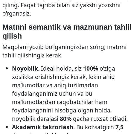
qiling. Faqat tajriba bilan siz yaxshi yozishni
o’rganasiz.
Matnni semantik va mazmunan tahlil
qilish
Maqolani yozib bo’lganingizdan so’ng, matnni
tahlil qilishingiz kerak.
Noyoblik
. Ideal holda, siz
100%
o’ziga
xoslikka erishishingiz kerak, lekin aniq
ma’lumotlar va aniq tuzilmadan
foydalanganimiz uchun va bu
ma’lumotlardan raqobatchilar ham
foydalanganini hisobga olgan holda,
noyoblik darajasi
80%
gacha ruxsat etiladi.
Akademik takrorlash
. Bu ko’rsatgich
7,5