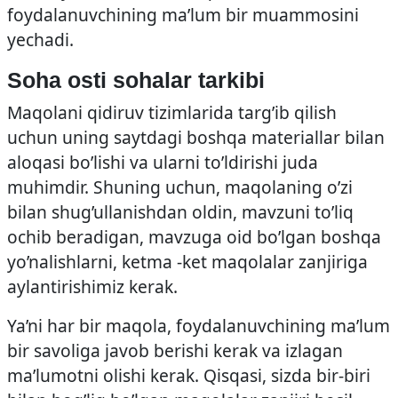
foydalanuvchining ma’lum bir muammosini
yechadi.
Soha osti sohalar tarkibi
Maqolani qidiruv tizimlarida targ’ib qilish
uchun uning saytdagi boshqa materiallar bilan
aloqasi bo’lishi va ularni to’ldirishi juda
muhimdir. Shuning uchun, maqolaning o’zi
bilan shug’ullanishdan oldin, mavzuni to’liq
ochib beradigan, mavzuga oid bo’lgan boshqa
yo’nalishlarni, ketma -ket maqolalar zanjiriga
aylantirishimiz kerak.
Ya’ni har bir maqola, foydalanuvchining ma’lum
bir savoliga javob berishi kerak va izlagan
ma’lumotni olishi kerak. Qisqasi, sizda bir-biri