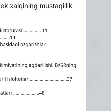
ek xalqining mustaqillik
diktaturasi ………….. 11
………….14
ohasidagi ozgarishlar
kimiyatining agdarilishi. BXSRning
va turli islohotlar …………………………37
oqibatlari …………………48