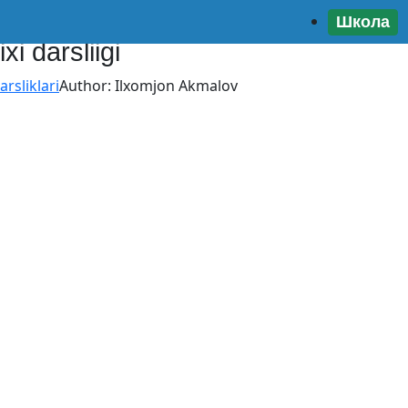
Школа
xi darsliigi
rsliklari
Author:
Ilxomjon Akmalov