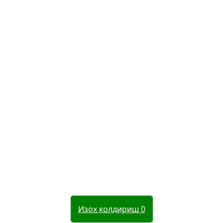
Изох колдириш
0