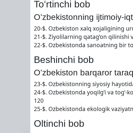
Toʻrtinchi bob
Oʻzbekistonning ijtimoiy-iq
20-$. Ozbekiston xalq xojaligining 
21-$. Ziyolilarning qatag’on qilinish
22-$. Ozbekistonda sanoatning bir 
Beshinchi bob
Oʻzbekiston barqaror taraq
23-$. Ozbekistonning siyosiy hayoti
24-$. Ozbekistonda yoqilg’i va tog’-k
120
25-$. Ozbekistonda ekologik vaziyat
Oltinchi bob