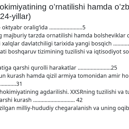
okimiyatining oʻrnatilishi hamda oʻzb
4-yillar)
l — oktyabr oralig’ida …………………..5
g majburiy tarzda ornatilishi hamda bolsheviklar 
li xalqlar davlatchiligi tarixida yangi bosqich ……
ati boshqaruv tizimining tuzilishi va iqtisodiyot s
atiga qarshi qurolli harakatlar …………………..25
chun kurash hamda qizil armiya tomonidan amir ho
…………….31
 hokimiyatining agdarilishi. XXSRning tuzilishi 
a qarshi kurash ……………………….. 42
kazilgan milliy-hududiy chegaralanish va uning 