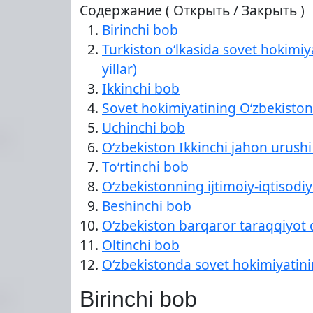
Содержание ( Открыть / Закрыть )
Birinchi bob
Turkiston oʻlkasida sovet hokimiy
yillar)
Ikkinchi bob
Sovet hokimiyatining Oʻzbekistond
Uchinchi bob
Oʻzbekiston Ikkinchi jahon urushi 
Toʻrtinchi bob
Oʻzbekistonning ijtimoiy-iqtisodi
Beshinchi bob
Oʻzbekiston barqaror taraqqiyot 
Oltinchi bob
Oʻzbekistonda sovet hokimiyatinin
Birinchi bob