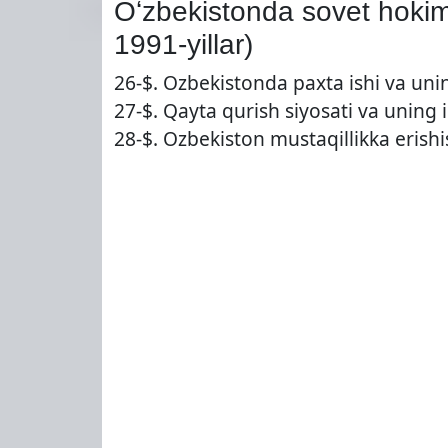
Oʻzbekistonda sovet hokimi
1991-yillar)
26-$. Ozbekistonda paxta ishi va 
27-$. Qayta qurish siyosati va uning 
28-$. Ozbekiston mustaqillikka eri