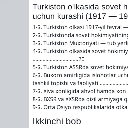
Turkiston oʻlkasida sovet h
uchun kurashi (1917 — 192
1-$. Turkiston olkasi 1917-yil fevra
2-$. Turkistonda sovet hokimiyatinin
3-$. Turkiston Muxtoriyati — tub yer
4-$. Turkiston olkasida sovet hokimiy
…………………………..20
5-$. Turkiston ASSRda sovet hokimiy
6-$. Buxoro amirligida islohotlar u
tashkil topishi va faoliyati ……………
7-$. Xiva xonligida ahvol hamda xon
8-$. BXSR va XXSRda qizil armiyag
9-$. Orta Osiyo respublikalarida ot
Ikkinchi bob