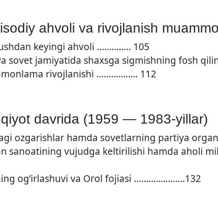
tisodiy ahvoli va rivojlanish muammo
urushdan keyingi ahvoli ………….. 105
i va sovet jamiyatida shaxsga sigmishning fosh qi
tomonlama rivojlanishi …………….. 112
qiyot davrida (1959 — 1983-yillar)
dagi ozgarishlar hamda sovetlarning partiya org
on sanoatining vujudga keltirilishi hamda aholi m
ning og’irlashuvi va Огоl fojiasi …………………132