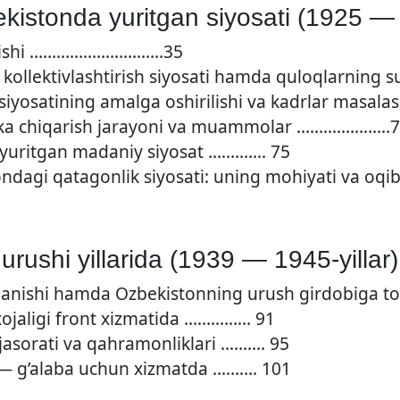
kistonda yuritgan siyosati (1925 — 
 topishi …………………………35
i kollektivlashtirish siyosati hamda quloqlarnin
 siyosatining amalga oshirilishi va kadrlar masala
likka chiqarish jarayoni va muammolar …………………
i yuritgan madaniy siyosat …………. 75
ondagi qatagonlik siyosati: uning mohiyati va o
urushi yillarida (1939 — 1945-yillar)
shlanishi hamda Ozbekistonning urush girdobiga
 xojaligi front xizmatida …………… 91
 jasorati va qahramonliklari ………. 95
i — g’alaba uchun xizmatda ………. 101