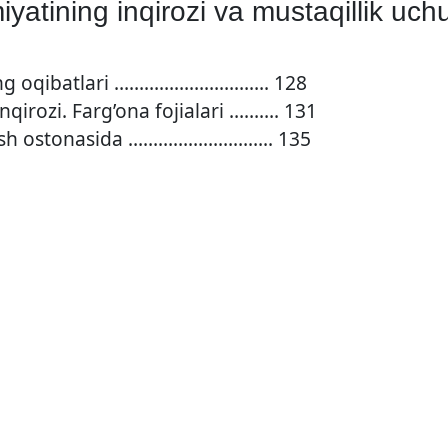
yatining inqirozi va mustaqillik uc
uning oqibatlari …………………………. 128
inqirozi. Farg’ona fojialari ………. 131
shish ostonasida ……………………….. 135