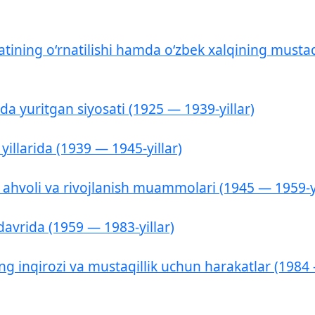
atining oʻrnatilishi hamda oʻzbek xalqining musta
a yuritgan siyosati (1925 — 1939-yillar)
yillarida (1939 — 1945-yillar)
y ahvoli va rivojlanish muammolari (1945 — 1959-yi
davrida (1959 — 1983-yillar)
g inqirozi va mustaqillik uchun harakatlar (1984 