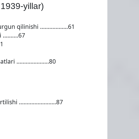
1939-yillar)
g surgun qilinishi ………………61
si ……….67
71
qibatlari …………………80
 tortilishi ……………………87