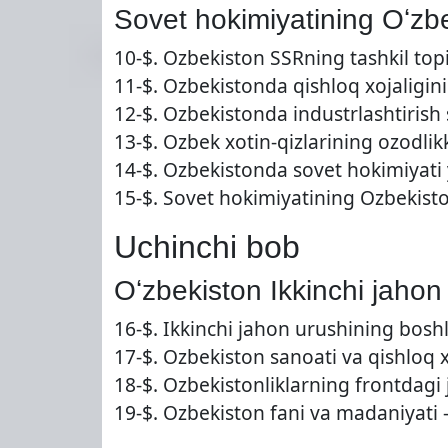
Sovet hokimiyatining Oʻzbe
10-$. Ozbekiston SSRning tashkil
11-$. Ozbekistonda qishloq xojaligin
12-$. Ozbekistonda industrlashtirish
13-$. Ozbek xotin-qizlarining ozod
14-$. Ozbekistonda sovet hokimiyat
15-$. Sovet hokimiyatining Ozbekist
Uchinchi bob
Oʻzbekiston Ikkinchi jahon 
16-$. Ikkinchi jahon urushining bo
17-$. Ozbekiston sanoati va qishloq
18-$. Ozbekistonliklarning frontdagi
19-$. Ozbekiston fani va madaniyat