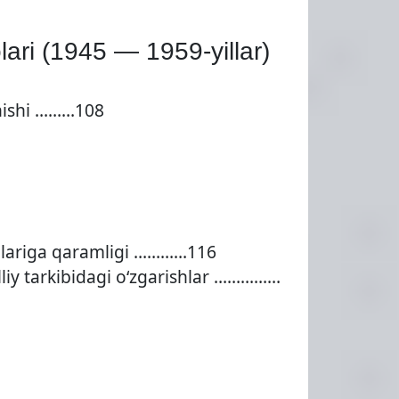
lari (1945 — 1959-yillar)
linishi ………108
anlariga qaramligi …………116
illiy tarkibidagi о‘zgarishlar ……………