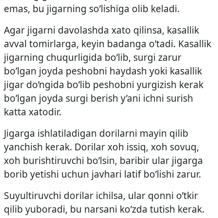
emas, bu jigarning so’lishiga olib keladi.
Agar jigarni davolashda xato qilinsa, kasallik
avval tomirlarga, keyin badanga o’tadi. Kasallik
jigarning chuqurligida bo’lib, surgi zarur
bo’lgan joyda peshobni haydash yoki kasallik
jigar do’ngida bo’lib peshobni yurgizish kerak
bo’lgan joyda surgi berish y’ani ichni surish
katta xatodir.
Jigarga ishlatiladigan dorilarni mayin qilib
yanchish kerak. Dorilar xoh issiq, xoh sovuq,
xoh burishtiruvchi bo’lsin, baribir ular jigarga
borib yetishi uchun javhari latif bo’lishi zarur.
Suyultiruvchi dorilar ichilsa, ular qonni o’tkir
qilib yuboradi, bu narsani ko’zda tutish kerak.