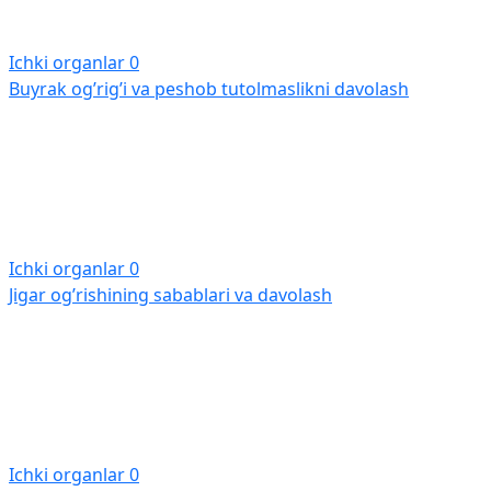
Ichki organlar
0
Buyrak og’rig’i va peshob tutolmaslikni davolash
Ichki organlar
0
Jigar og’rishining sabablari va davolash
Ichki organlar
0