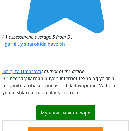
(
1
assessment, average
5
from
5
)
Jigarni uy sharoitida davolsh
Nargiza Umarova
/ author of the article
Bir necha yillardan buyon internet texnologiyalarini
o'rganib tajribalarimni oshirib kelayapman. Va turli
yo'nalishlarda maqolalar yozaman.
Муаллиф маколалари