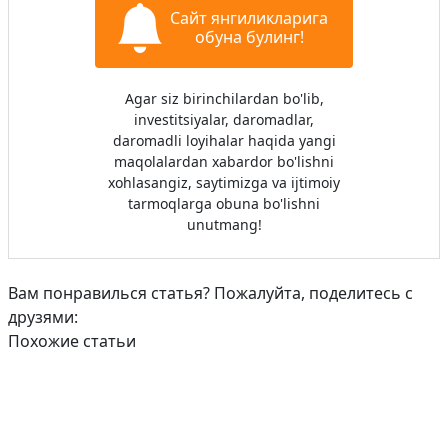
Сайт янгиликларига
обуна булинг!
Agar siz birinchilardan bo'lib,
investitsiyalar, daromadlar,
daromadli loyihalar haqida yangi
maqolalardan xabardor bo'lishni
xohlasangiz, saytimizga va ijtimoiy
tarmoqlarga obuna bo'lishni
unutmang!
Вам понравилься статья? Пожалуйта, поделитесь с
друзями:
Похожие статьи