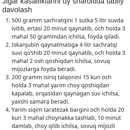
Jigar kasalliklarini uy sharoitida tabiiy
davolash
500 gramm sachratqini 1 sutka 5 litr suvda
ivitib, ertasi 20 minut qaynatib, och holda 3
mahal 50 grammdan ichilsa, foyda qiladi.
Iskanjubin qaynatmasiga 4 litr sachratqi
suvi qo’shib 20 minut qaynatib, och holda 3
mahal 2 osh qoshiqdan ichilsa, sovuq
mijozlarga foyda beradi.
200 gramm isiriq talqonini 15 kun och
holda 3 mahal yarim choy qoshiqdan
kapalab, orqasidan qaynagan suv ichilsa,
yaxshi samara beradi.
Yarim siqim taratezak bargini och holda 20
kun 3 mahal choynakka tashlab, 10 minut
damlab, choy qilib ichilsa, sovuq mijozli