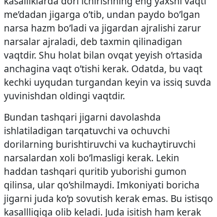
kasalliklarda dori ichirishning eng yaxshi vaqti
me’dadan jigarga o’tib, undan paydo bo’lgan
narsa hazm bo’ladi va jigardan ajralishi zarur
narsalar ajraladi, deb taxmin qilinadigan
vaqtdir. Shu holat bilan ovqat yeyish o’rtasida
anchagina vaqt o’tishi kerak. Odatda, bu vaqt
kechki uyqudan turgandan keyin va issiq suvda
yuvinishdan oldingi vaqtdir.
Bundan tashqari jigarni davolashda
ishlatiladigan tarqatuvchi va ochuvchi
dorilarning burishtiruvchi va kuchaytiruvchi
narsalardan xoli bo’lmasligi kerak. Lekin
haddan tashqari quritib yuborishi gumon
qilinsa, ular qo’shilmaydi. Imkoniyati boricha
jigarni juda ko’p sovutish kerak emas. Bu istisqo
kasallligiga olib keladi. Juda isitish ham kerak