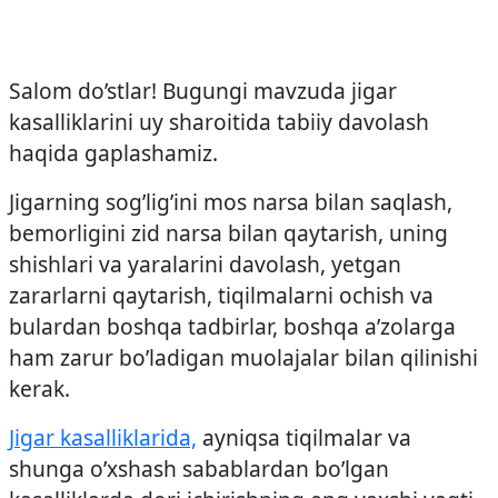
Salom do’stlar! Bugungi mavzuda jigar
kasalliklarini uy sharoitida tabiiy davolash
haqida gaplashamiz.
Jigarning sog’lig’ini mos narsa bilan saqlash,
bemorligini zid narsa bilan qaytarish, uning
shishlari va yaralarini davolash, yetgan
zararlarni qaytarish, tiqilmalarni ochish va
bulardan boshqa tadbirlar, boshqa a’zolarga
ham zarur bo’ladigan muolajalar bilan qilinishi
kerak.
Jigar kasalliklarida,
ayniqsa tiqilmalar va
shunga o’xshash sabablardan bo’lgan