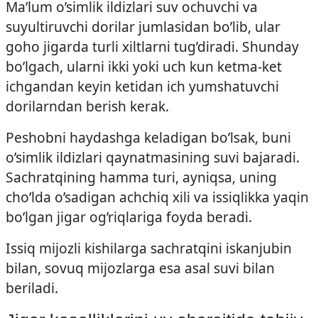
Ma’lum o’simlik ildizlari suv ochuvchi va
suyultiruvchi dorilar jumlasidan bo’lib, ular
goho jigarda turli xiltlarni tug’diradi. Shunday
bo’lgach, ularni ikki yoki uch kun ketma-ket
ichgandan keyin ketidan ich yumshatuvchi
dorilarndan berish kerak.
Peshobni haydashga keladigan bo’lsak, buni
o’simlik ildizlari qaynatmasining suvi bajaradi.
Sachratqining hamma turi, ayniqsa, uning
cho’lda o’sadigan achchiq xili va issiqlikka yaqin
bo’lgan jigar og’riqlariga foyda beradi.
Issiq mijozli kishilarga sachratqini iskanjubin
bilan, sovuq mijozlarga esa asal suvi bilan
beriladi.