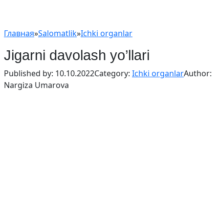
Главная
»
Salomatlik
»
Ichki organlar
Jigarni davolash yo’llari
Published by:
10.10.2022
Category:
Ichki organlar
Author:
Nargiza Umarova