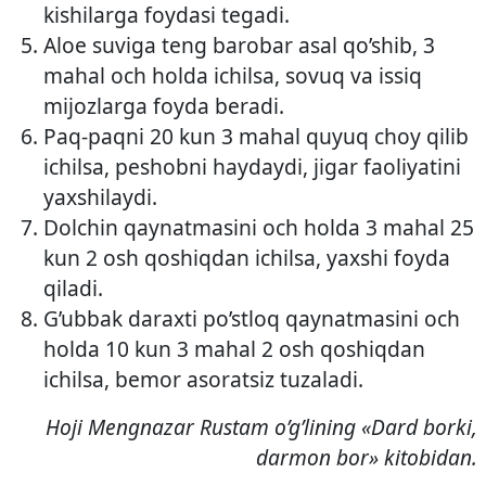
kishilarga foydasi tegadi.
Aloe suviga teng barobar asal qo’shib, 3
mahal och holda ichilsa, sovuq va issiq
mijozlarga foyda beradi.
Paq-paqni 20 kun 3 mahal quyuq choy qilib
ichilsa, peshobni haydaydi, jigar faoliyatini
yaxshilaydi.
Dolchin qaynatmasini och holda 3 mahal 25
kun 2 osh qoshiqdan ichilsa, yaxshi foyda
qiladi.
G’ubbak daraxti po’stloq qaynatmasini och
holda 10 kun 3 mahal 2 osh qoshiqdan
ichilsa, bemor asoratsiz tuzaladi.
Hoji Mengnazar Rustam o’g’lining «Dard borki,
darmon bor» kitobidan.