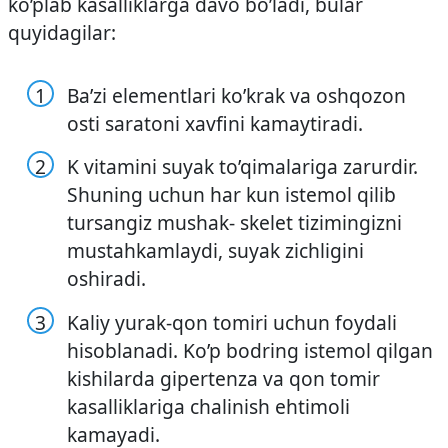
ko’plab kasalliklarga davo bo’ladi, bular
quyidagilar:
Ba’zi elementlari ko’krak va oshqozon
osti saratoni xavfini kamaytiradi.
K vitamini suyak to’qimalariga zarurdir.
Shuning uchun har kun istemol qilib
tursangiz mushak- skelet tizimingizni
mustahkamlaydi, suyak zichligini
oshiradi.
Kaliy yurak-qon tomiri uchun foydali
hisoblanadi. Ko’p bodring istemol qilgan
kishilarda gipertenza va qon tomir
kasalliklariga chalinish ehtimoli
kamayadi.