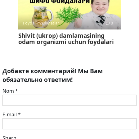
Foydali maslahatlar
0
Shivit (ukrop) damlamasining
odam organizmi uchun foydalari
Добавте комментарий! Мы Вам
обязательно ответим!
Nom
*
E-mail
*
Sharh