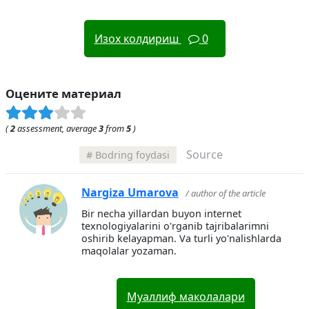
Изох колдириш
0
Оцените материал
(
2
assessment, average
3
from
5
)
Source
Bodring foydasi
Nargiza Umarova
/ author of the article
Bir necha yillardan buyon internet
texnologiyalarini o'rganib tajribalarimni
oshirib kelayapman. Va turli yo'nalishlarda
maqolalar yozaman.
Муаллиф маколалари