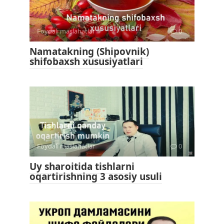
Foydali maslahatlar
0
Namatakning (Shipovnik)
shifobaxsh xususiyatlari
Foydali maslahatlar
0
Uy sharoitida tishlarni
oqartirishning 3 asosiy usuli