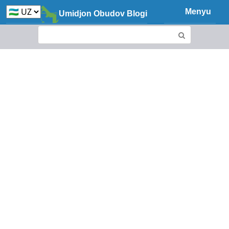
Skip
Menyu
Umidjon Obudov Blogi
to
content
Search: