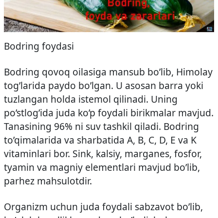
Bodring foydasi
Bodring qovoq oilasiga mansub bo’lib, Himolay
tog’larida paydo bo’lgan. U asosan barra yoki
tuzlangan holda istemol qilinadi. Uning
po’stlog’ida juda ko’p foydali birikmalar mavjud.
Tanasining 96% ni suv tashkil qiladi. Bodring
to’qimalarida va sharbatida A, B, С, D, E va K
vitaminlari bor. Sink, kalsiy, marganes, fosfor,
tyamin va magniy elementlari mavjud bo’lib,
parhez mahsulotdir.
Organizm uchun juda foydali sabzavot bo’lib,