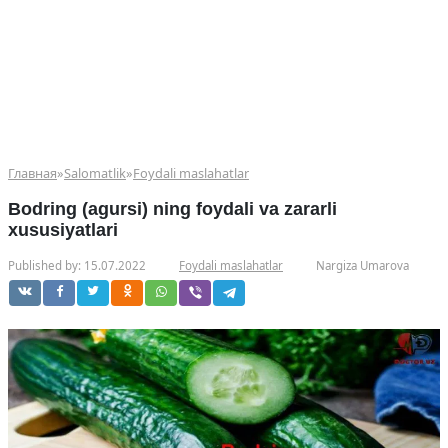
Главная
»
Salomatlik
»
Foydali maslahatlar
Bodring (agursi) ning foydali va zararli
xususiyatlari
Published by:
15.07.2022
Foydali maslahatlar
Nargiza Umarova