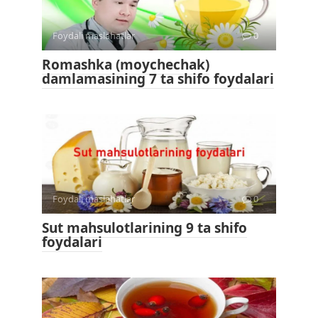
Foydali maslahatlar
0
Romashka (moychechak)
damlamasining 7 ta shifo foydalari
Foydali maslahatlar
0
Sut mahsulotlarining 9 ta shifo
foydalari