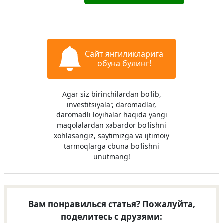
Сайт янгиликларига
обуна булинг!
Agar siz birinchilardan bo'lib,
investitsiyalar, daromadlar,
daromadli loyihalar haqida yangi
maqolalardan xabardor bo'lishni
xohlasangiz, saytimizga va ijtimoiy
tarmoqlarga obuna bo'lishni
unutmang!
Вам понравилься статья? Пожалуйта,
поделитесь с друзями: