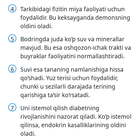
Tarkibidagi fizitin miya faoliyati uchun
foydalidir. Bu keksayganda demonsning
oldini oladi.
Bodringda juda ko’p suv va minerallar
mavjud. Bu esa oshqozon-ichak trakti va
buyraklar faoliyatini normallashtiradi.
Suvi esa tananing namlanishiga hissa
qo’shadi. Yuz terisi uchun foydalidir,
chunki u sezilarli darajada terining
qarishiga ta’sir ko’rsatadi.
Uni istemol qilish diabetning
rivojlanishini nazorat qiladi. Ko’p istemol
qilinsa, endokrin kasalliklarining oldini
oladi.