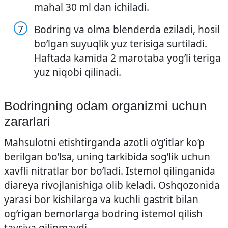
mahal 30 ml dan ichiladi.
Bodring va olma blenderda eziladi, hosil
bo’lgan suyuqlik yuz terisiga surtiladi.
Haftada kamida 2 marotaba yog’li teriga
yuz niqobi qilinadi.
Bodringning odam organizmi uchun
zararlari
Mahsulotni etishtirganda azotli o’g’itlar ko’p
berilgan bo’lsa, uning tarkibida sog’lik uchun
xavfli nitratlar bor bo’ladi. Istemol qilinganida
diareya rivojlanishiga olib keladi. Oshqozonida
yarasi bor kishilarga va kuchli gastrit bilan
og’rigan bemorlarga bodring istemol qilish
tavsiya qilinmaydi.