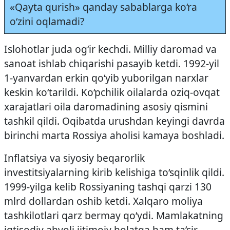
«Qayta qurish» qanday sabablarga ko‘ra
o‘zini oqlamadi?
Islohotlar juda og‘ir kechdi. Milliy daromad va
sanoat ishlab chiqarishi pasayib ketdi. 1992-yil
1-yanvardan erkin qo‘yib yuborilgan narxlar
keskin ko‘tarildi. Ko‘pchilik oilalarda oziq-ovqat
xarajatlari oila daromadining asosiy qismini
tashkil qildi. Oqibatda urushdan keyingi davrda
birinchi marta Rossiya aholisi kamaya boshladi.
Inflatsiya va siyosiy beqarorlik
investitsiyalarning kirib kelishiga to‘sqinlik qildi.
1999-yilga kelib Rossiyaning tashqi qarzi 130
mlrd dollardan oshib ketdi. Xalqaro moliya
tashkilotlari qarz bermay qo‘ydi. Mamlakatning
iqtisodiy ahvoli ijtimoiy holatga ham ta’sir