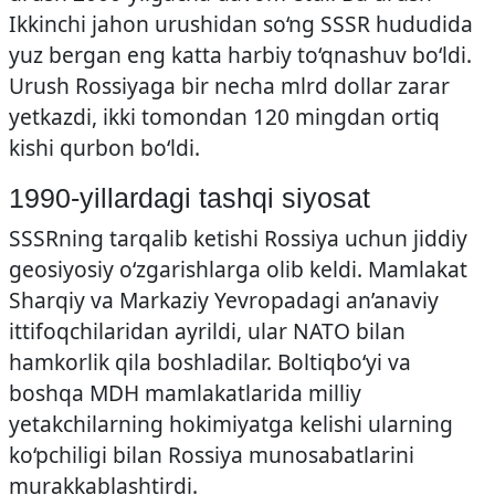
Ikkinchi jahon urushidan so‘ng SSSR hududida
yuz bergan eng katta harbiy to‘qnashuv bo‘ldi.
Urush Rossiyaga bir necha mlrd dollar zarar
yetkazdi, ikki tomondan 120 mingdan ortiq
kishi qurbon bo‘ldi.
1990-yillardagi tashqi siyosat
SSSRning tarqalib ketishi Rossiya uchun jiddiy
geosiyosiy o‘zgarishlarga olib keldi. Mamlakat
Sharqiy va Markaziy Yevropadagi an’anaviy
ittifoqchilaridan ayrildi, ular NATO bilan
hamkorlik qila boshladilar. Boltiqbo‘yi va
boshqa MDH mamlakatlarida milliy
yetakchilarning hokimiyatga kelishi ularning
ko‘pchiligi bilan Rossiya munosabatlarini
murakkablashtirdi.