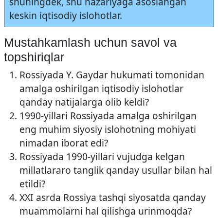
shuningdek, shu nazariyaga asoslangan
keskin iqtisodiy islohotlar.
Mustahkamlash uchun savol va
topshiriqlar
Rossiyada Y. Gaydar hukumati tomonidan
amalga oshirilgan iqtisodiy islohotlar
qanday natijalarga olib keldi?
1990-yillari Rossiyada amalga oshirilgan
eng muhim siyosiy islohotning mohiyati
nimadan iborat edi?
Rossiyada 1990-yillari vujudga kelgan
millatlararo tanglik qanday usullar bilan hal
etildi?
XXI asrda Rossiya tashqi siyosatda qanday
muammolarni hal qilishga urinmoqda?