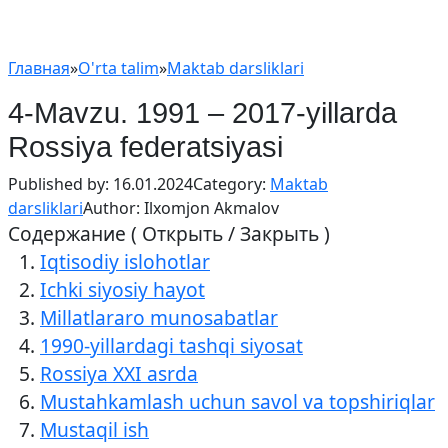
Главная
»
O'rta talim
»
Maktab darsliklari
4-Mavzu. 1991 – 2017-yillarda
Rossiya federatsiyasi
Published by:
16.01.2024
Category:
Maktab
darsliklari
Author:
Ilxomjon Akmalov
Содержание ( Открыть / Закрыть )
Iqtisodiy islohotlar
Ichki siyosiy hayot
Millatlararo munosabatlar
1990-yillardagi tashqi siyosat
Rossiya XXI asrda
Mustahkamlash uchun savol va topshiriqlar
Mustaqil ish