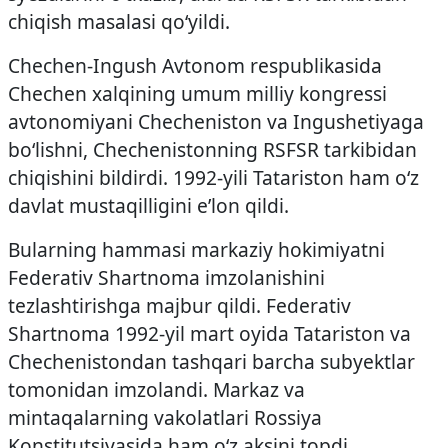
chiqish masalasi qo‘yildi.
Chechen-Ingush Avtonom respublikasida
Chechen xalqining umum milliy kongressi
avtonomiyani Checheniston va Ingushetiyaga
bo‘lishni, Chechenistonning RSFSR tarkibidan
chiqishini bildirdi. 1992-yili Tatariston ham o‘z
davlat mustaqilligini e’lon qildi.
Bularning hammasi markaziy hokimiyatni
Federativ Shartnoma imzolanishini
tezlashtirishga majbur qildi. Federativ
Shartnoma 1992-yil mart oyida Tatariston va
Chechenistondan tashqari barcha subyektlar
tomonidan imzolandi. Markaz va
mintaqalarning vakolatlari Rossiya
Konstitutsiyasida ham o‘z aksini topdi.