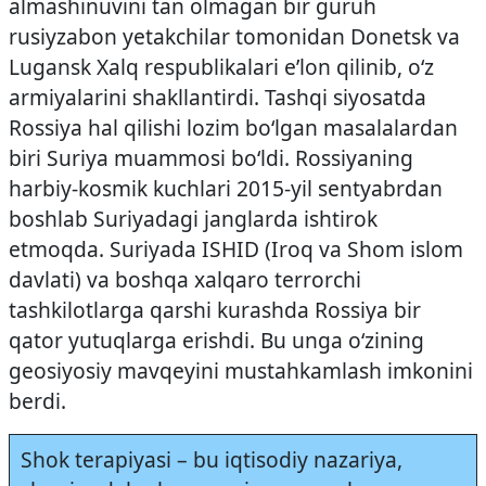
almashinuvini tan olmagan bir guruh
rusiyzabon yetakchilar tomonidan Donetsk va
Lugansk Xalq respublikalari e’lon qilinib, o‘z
armiyalarini shakllantirdi. Tashqi siyosatda
Rossiya hal qilishi lozim bo‘lgan masalalardan
biri Suriya muammosi bo‘ldi. Rossiyaning
harbiy-kosmik kuchlari 2015-yil sentyabrdan
boshlab Suriyadagi janglarda ishtirok
etmoqda. Suriyada ISHID (Iroq va Shom islom
davlati) va boshqa xalqaro terrorchi
tashkilotlarga qarshi kurashda Rossiya bir
qator yutuqlarga erishdi. Bu unga o‘zining
geosiyosiy mavqeyini mustahkamlash imkonini
berdi.
Shok terapiyasi – bu iqtisodiy nazariya,