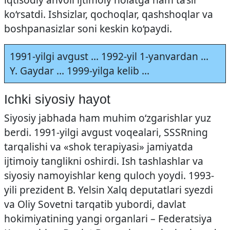
ko‘rsatdi. Ishsizlar, qochoqlar, qashshoqlar va
boshpanasizlar soni keskin ko‘paydi.
1991-yilgi avgust … 1992-yil 1-yanvardan …
Y. Gaydar … 1999-yilga kelib …
Ichki siyosiy hayot
Siyosiy jabhada ham muhim o‘zgarishlar yuz
berdi. 1991-yilgi avgust voqealari, SSSRning
tarqalishi va «shok terapiyasi» jamiyatda
ijtimoiy tanglikni oshirdi. Ish tashlashlar va
siyosiy namoyishlar keng quloch yoydi. 1993-
yili prezident B. Yelsin Xalq deputatlari syezdi
va Oliy Sovetni tarqatib yubordi, davlat
hokimiyatining yangi organlari – Federatsiya