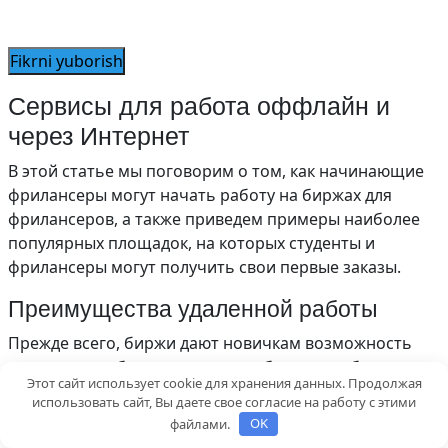
Сервисы для работа оффлайн и
через Интернет
В этой статье мы поговорим о том, как начинающие
фрилансеры могут начать работу на биржах для
фрилансеров, а также приведем примеры наиболее
популярных площадок, на которых студенты и
фрилансеры могут получить свои первые заказы.
Преимущества удаленной работы
Прежде всего, биржи дают новичкам возможность
«пощупать зубы» в различных областях: веб-
Этот сайт использует cookie для хранения данных. Продолжая
разработка, управление сетями, дизайн, обработка
использовать сайт, Вы даете свое согласие на работу с этими
фотографий, монтаж видео. Кроме того, студенты,
файлами.
OK
изучающие общие специальности, такие как