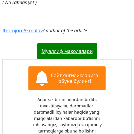
( No ratings yet )
Ilxomjon Akmalov
/ author of the article
Муаллиф маколалари
Сайт янгиликларига
обуна булинг!
Agar siz birinchilardan bo'lib,
investitsiyalar, daromadlar,
daromadli loyihalar haqida yangi
maqolalardan xabardor bo'lishni
xohlasangiz, saytimizga va ijtimoiy
tarmoqlarga obuna bo'lishni