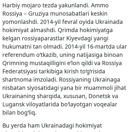
Harbiy mojaro tezda yakunlandi. Ammo
Rossiya – Gruziya munosabatlari keskin
yomonlashdi. 2014-yil fevral oyida Ukrainada
hokimiyat almashdi. Qrimda hokimiyatga
kelgan rossiyaparastlar Kiyevdagi yangi
hukumatni tan olmadi. 2014-yil 16-martda ular
referendum o‘tkazib, uning natijasiga binoan
Qrimning mustaqilligini e’lon qildi va Rossiya
Federatsiyasi tarkibiga kirish to‘g‘risida
shartnoma imzoladi. Rossiyaning Ukrainaga
nisbatan siyosatidagi yana bir muammoli jihat
Ukrainaning sharqida, xususan, Donetsk va
Lugansk viloyatlarida bo‘layotgan voqealar
bilan bog‘liq.
Bu yerda ham Ukrainadagi hokimiyat