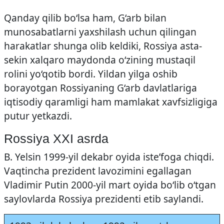
Qanday qilib bo‘lsa ham, G‘arb bilan
munosabatlarni yaxshilash uchun qilingan
harakatlar shunga olib keldiki, Rossiya asta-
sekin xalqaro maydonda o‘zining mustaqil
rolini yo‘qotib bordi. Yildan yilga oshib
borayotgan Rossiyaning G‘arb davlatlariga
iqtisodiy qaramligi ham mamlakat xavfsizligiga
putur yetkazdi.
Rossiya XXI asrda
B. Yelsin 1999-yil dekabr oyida iste’foga chiqdi.
Vaqtincha prezident lavozimini egallagan
Vladimir Putin 2000-yil mart oyida bo‘lib o‘tgan
saylovlarda Rossiya prezidenti etib saylandi.