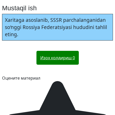
Mustaqil ish
Xaritaga asoslanib, SSSR parchalanganidan
so‘nggi Rossiya Federatsiyasi hududini tahlil
eting.
Изох колдириш
0
Оцените материал