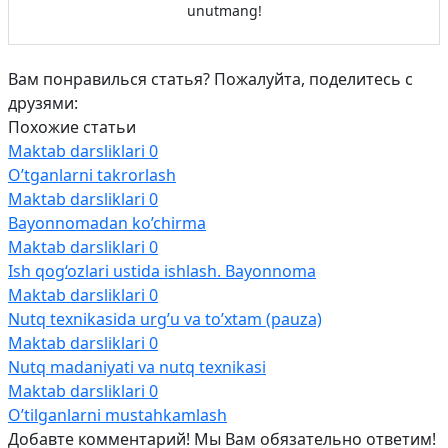
unutmang!
Вам понравилься статья? Пожалуйта, поделитесь с
друзями:
Похожие статьи
Maktab darsliklari
0
O’tganlarni takrorlash
Maktab darsliklari
0
Bayonnomadan ko’chirma
Maktab darsliklari
0
Ish qog‘ozlari ustida ishlash. Bayonnoma
Maktab darsliklari
0
Nutq texnikasida urg’u va to’xtam (pauza)
Maktab darsliklari
0
Nutq madaniyati va nutq texnikasi
Maktab darsliklari
0
O’tilganlarni mustahkamlash
Добавте комментарий! Мы Вам обязательно ответим!