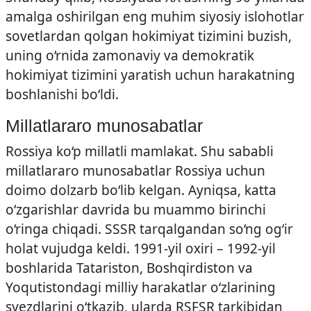
amalga oshirilgan eng muhim siyosiy islohotlar
sovetlardan qolgan hokimiyat tizimini buzish,
uning o‘rnida zamonaviy va demokratik
hokimiyat tizimini yaratish uchun harakatning
boshlanishi bo‘ldi.
Millatlararo munosabatlar
Rossiya ko‘p millatli mamlakat. Shu sababli
millatlararo munosabatlar Rossiya uchun
doimo dolzarb bo‘lib kelgan. Ayniqsa, katta
o‘zgarishlar davrida bu muammo birinchi
o‘ringa chiqadi. SSSR tarqalgandan so‘ng og‘ir
holat vujudga keldi. 1991-yil oxiri – 1992-yil
boshlarida Tatariston, Boshqirdiston va
Yoqutistondagi milliy harakatlar o‘zlarining
syezdlarini o‘tkazib, ularda RSFSR tarkibidan