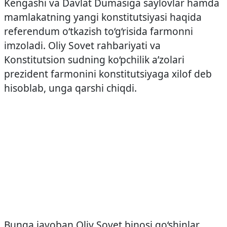
Kengashi va Davlat Dumasiga saylovlar hamda
mamlakatning yangi konstitutsiyasi haqida
referendum o‘tkazish to‘g‘risida farmonni
imzoladi. Oliy Sovet rahbariyati va
Konstitutsion sudning ko‘pchilik a’zolari
prezident farmonini konstitutsiyaga xilof deb
hisoblab, unga qarshi chiqdi.
Bunga javoban Oliy Sovet binosi qo‘shinlar