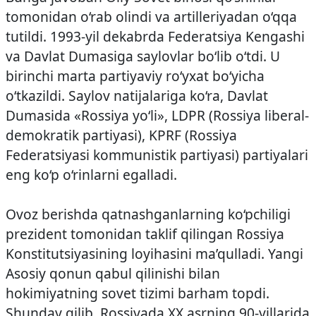
tomonidan o‘rab olindi va artilleriyadan o‘qqa
tutildi. 1993-yil dekabrda Federatsiya Kengashi
va Davlat Dumasiga saylovlar bo‘lib o‘tdi. U
birinchi marta partiyaviy ro‘yxat bo‘yicha
o‘tkazildi. Saylov natijalariga ko‘ra, Davlat
Dumasida «Rossiya yo‘li», LDPR (Rossiya liberal-
demokratik partiyasi), KPRF (Rossiya
Federatsiyasi kommunistik partiyasi) partiyalari
eng ko‘p o‘rinlarni egalladi.
Ovoz berishda qatnashganlarning ko‘pchiligi
prezident tomonidan taklif qilingan Rossiya
Konstitutsiyasining loyihasini ma’qulladi. Yangi
Asosiy qonun qabul qilinishi bilan
hokimiyatning sovet tizimi barham topdi.
Shunday qilib, Rossiyada XX asrning 90-yillarida