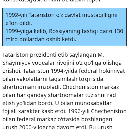
1992-yili Tatariston o‘z davlat mustaqilligini
e’lon qildi.
1999-yilga kelib, Rossiyaning tashqi qarzi 130
mlrd dollardan oshib ketdi.
Tatariston prezidenti etib saylangan M.
Shaymiyev voqealar rivojini o‘z qo‘liga olishga
erishdi. Tatariston 1994-yilda federal hokimiyat
bilan vakolatlarni taqsimlash to‘g‘risida
shartnomani imzoladi. Checheniston markaz
bilan har qanday shartnomalar tuzishni rad
etish yo‘lidan bordi. U bilan munosabatlar
fojiali xarakter kasb etdi. 1996-yili Checheniston
bilan federal markaz o‘rtasida boshlangan
urush 2000-yilgacha davom etdi. Bu urush