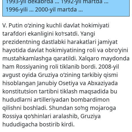
1993-yil dekabrda … 1992-yil martda …
1996-yili … 2000-yil martda …
V. Putin o‘zining kuchli davlat hokimiyati
tarafdori ekanligini ko‘rsatdi. Yangi
prezidentning dastlabki harakatlari jamiyat
hayotida davlat hokimiyatining roli va obro‘yini
mustahkamlashga qaratildi. Xalqaro maydonda
ham Rossiyaning roli tiklanib bordi. 2008-yil
avgust oyida Gruziya o‘zining tarkibiy qismi
hisoblangan Janubiy Osetiya va Abxaziyada
konstitutsion tartibni tiklash maqsadida bu
hududlarni artilleriyadan bombardimon
qilishni boshladi. Shundan so‘ng mojaroga
Rossiya qo‘shinlari aralashib, Gruziya
hududigacha bostirib kirdi.