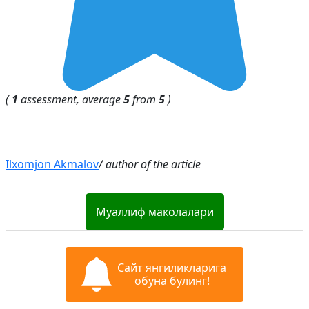
(
1
assessment, average
5
from
5
)
Ilxomjon Akmalov
/ author of the article
Муаллиф маколалари
Сайт янгиликларига
обуна булинг!