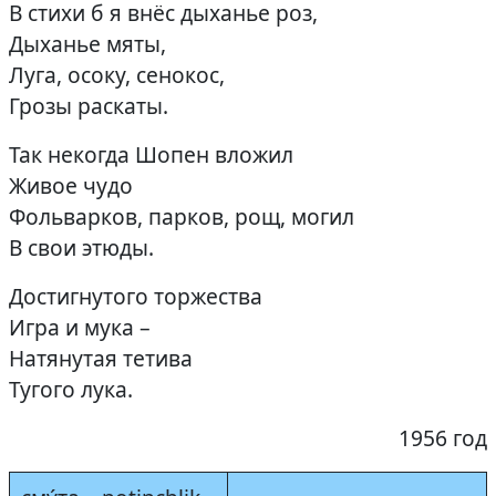
В стихи б я внёс дыханье роз,
Дыханье мяты,
Луга, осоку, сенокос,
Грозы раскаты.
Так некогда Шопен вложил
Живое чудо
Фольварков, парков, рощ, могил
В свои этюды.
Достигнутого торжества
Игра и мука –
Натянутая тетива
Тугого лука.
1956 год