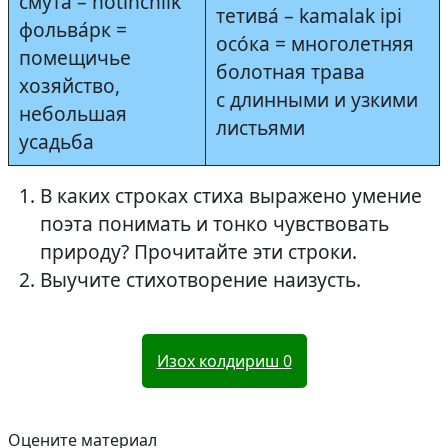
сму́та – notinchlik
тетива́ – kamalak ipi
фольва́рк =
осо́ка = многолетняя
помещичье
болотная трава
хозяйство,
с длинными и узкими
небольшая
листьями
усадьба
В каких строках стиха выражено умение
поэта понимать и тонко чувствовать
природу? Прочитайте эти строки.
Выучите стихотворение наизусть.
Изох колдириш
0
Оцените материал