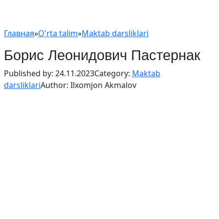
Главная
»
O'rta talim
»
Maktab darsliklari
Борис Леонидович Пастернак
Published by:
24.11.2023
Category:
Maktab
darsliklari
Author:
Ilxomjon Akmalov