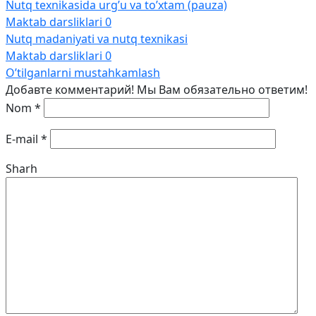
Nutq texnikasida urg’u va to’xtam (pauza)
Maktab darsliklari
0
Nutq madaniyati va nutq texnikasi
Maktab darsliklari
0
O’tilganlarni mustahkamlash
Добавте комментарий! Мы Вам обязательно ответим!
Nom
*
E-mail
*
Sharh