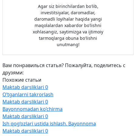
Agar siz birinchilardan bo'lib,
investitsiyalar, daromadlar,
daromadli loyihalar haqida yangi
maqolalardan xabardor bo'lishni
xohlasangiz, saytimizga va ijtimoiy
tarmoqlarga obuna bo'lishni
unutmang!
Вам понравилься статья? Пожалуйта, поделитесь с
друзями:
Похожие статьи
Maktab darsliklari
0
O’tganlarni takrorlash
Maktab darsliklari
0
Bayonnomadan ko’chirma
Maktab darsliklari
0
Ish qog‘ozlari ustida ishlash. Bayonnoma
Maktab darsliklari
0