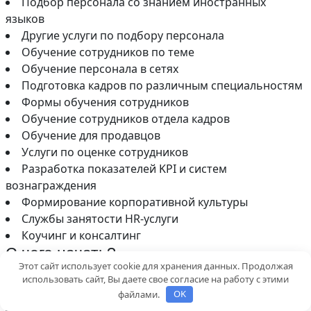
Подбор персонала со знанием иностранных
языков
Другие услуги по подбору персонала
Обучение сотрудников по теме
Обучение персонала в сетях
Подготовка кадров по различным специальностям
Формы обучения сотрудников
Обучение сотрудников отдела кадров
Обучение для продавцов
Услуги по оценке сотрудников
Разработка показателей KPI и систем
вознаграждения
Формирование корпоративной культуры
Службы занятости HR-услуги
Коучинг и консалтинг
С чего начать?
Этот сайт использует cookie для хранения данных. Продолжая
Зарегистрироваться
использовать сайт, Вы даете свое согласие на работу с этими
Заполните свой профиль
файлами.
OK
Добавить услугу или оформить заказ