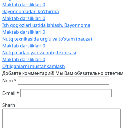
Maktab darsliklari
0
Bayonnomadan ko’chirma
Maktab darsliklari
0
Ish qog‘ozlari ustida ishlash. Bayonnoma
Maktab darsliklari
0
Nutq texnikasida urg’u va to’xtam (pauza)
Maktab darsliklari
0
Nutq madaniyati va nutq texnikasi
Maktab darsliklari
0
O’tilganlarni mustahkamlash
Добавте комментарий! Мы Вам обязательно ответим!
Nom
*
E-mail
*
Sharh