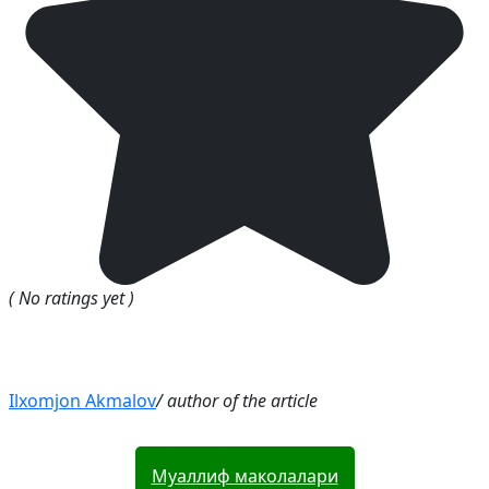
( No ratings yet )
Ilxomjon Akmalov
/ author of the article
Муаллиф маколалари