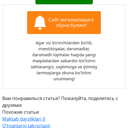
Сайт янгиликларига
обуна булинг!
Agar siz birinchilardan bo'lib,
investitsiyalar, daromadlar,
daromadli loyihalar haqida yangi
maqolalardan xabardor bo'lishni
xohlasangiz, saytimizga va ijtimoiy
tarmoqlarga obuna bo'lishni
unutmang!
Вам понравилься статья? Пожалуйта, поделитесь с
друзями:
Похожие статьи
Maktab darsliklari
0
O’tganlarni takrorlash