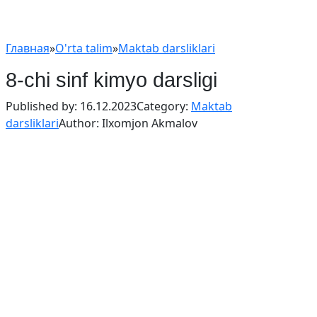
Главная
»
O'rta talim
»
Maktab darsliklari
8-chi sinf kimyo darsligi
Published by:
16.12.2023
Category:
Maktab
darsliklari
Author:
Ilxomjon Akmalov