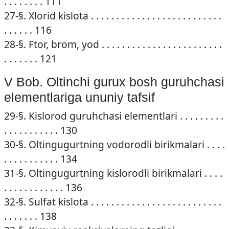
. . . . . . . . 111
27-§. Xlorid kislota . . . . . . . . . . . . . . . . . . . . . . . . . .
. . . . . . 116
28-§. Ftor, brom, yod . . . . . . . . . . . . . . . . . . . . . . . .
. . . . . . . 121
V Bob. Oltinchi gurux bosh guruhchasi
elementlariga ununiy tafsif
29-§. Kislorod guruhchasi elementlari . . . . . . . . .
. . . . . . . . . . . 130
30-§. Oltingugurtning vodorodli birikmalari . . . .
. . . . . . . . . . . 134
31-§. Oltingugurtning kislorodli birikmalari . . . .
. . . . . . . . . . . . 136
32-§. Sulfat kislota . . . . . . . . . . . . . . . . . . . . . . . . . .
. . . . . . . 138