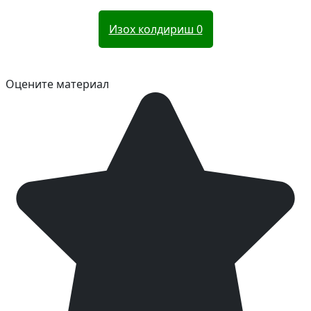
Изох колдириш
0
Оцените материал