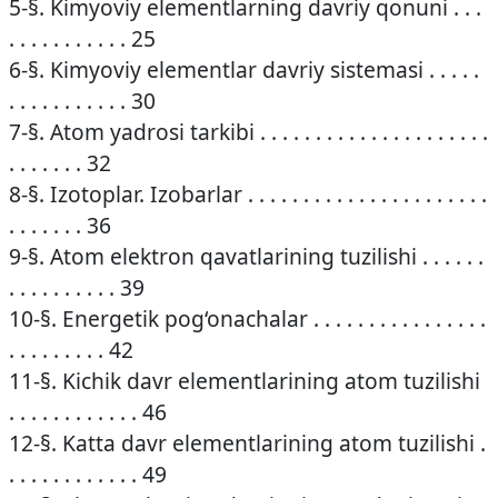
5-§. Kimyoviy elementlarning davriy qonuni . . .
. . . . . . . . . . . 25
6-§. Kimyoviy elementlar davriy sistemasi . . . . .
. . . . . . . . . . . 30
7-§. Atom yadrosi tarkibi . . . . . . . . . . . . . . . . . . . . .
. . . . . . . 32
8-§. Izotoplar. Izobarlar . . . . . . . . . . . . . . . . . . . . . .
. . . . . . . 36
9-§. Atom elektron qavatlarining tuzilishi . . . . . .
. . . . . . . . . . 39
10-§. Energetik pog‘onachalar . . . . . . . . . . . . . . . .
. . . . . . . . . 42
11-§. Kichik davr elementlarining atom tuzilishi
. . . . . . . . . . . . 46
12-§. Katta davr elementlarining atom tuzilishi .
. . . . . . . . . . . . 49