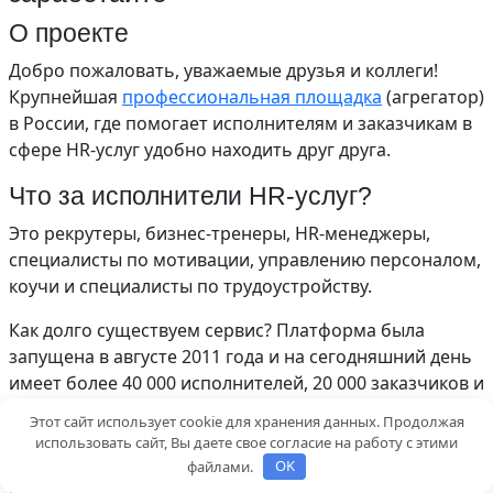
О проекте
Добро пожаловать, уважаемые друзья и коллеги!
Крупнейшая
профессиональная площадка
(агрегатор)
в России, где помогает исполнителям и заказчикам в
сфере HR-услуг удобно находить друг друга.
Что за исполнители HR-услуг?
Это рекрутеры, бизнес-тренеры, HR-менеджеры,
специалисты по мотивации, управлению персоналом,
коучи и специалисты по трудоустройству.
Как долго существуем сервис? Платформа была
запущена в августе 2011 года и на сегодняшний день
имеет более 40 000 исполнителей, 20 000 заказчиков и
более 50 000 подписчиков по всей России. По
Этот сайт использует cookie для хранения данных. Продолжая
состоянию на декабрь 2021 года аудитория
использовать сайт, Вы даете свое согласие на работу с этими
составляет 200 000 человек в месяц и сервис активно
файлами.
OK
растет.