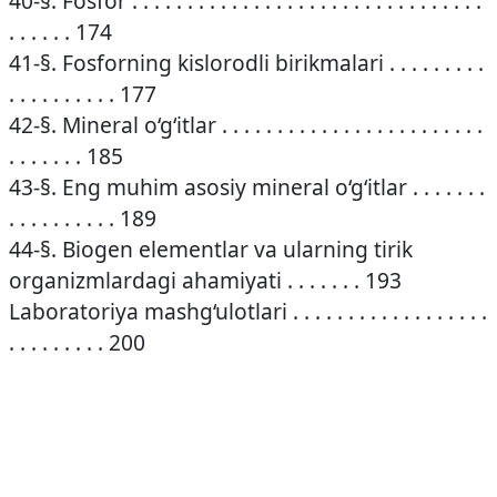
40-§. Fosfor . . . . . . . . . . . . . . . . . . . . . . . . . . . . . . . .
. . . . . . 174
41-§. Fosforning kislorodli birikmalari . . . . . . . . .
. . . . . . . . . . 177
42-§. Mineral o‘g‘itlar . . . . . . . . . . . . . . . . . . . . . . . .
. . . . . . . 185
43-§. Eng muhim asosiy mineral o‘g‘itlar . . . . . . .
. . . . . . . . . . 189
44-§. Biogen elementlar va ularning tirik
organizmlardagi ahamiyati . . . . . . . 193
Laboratoriya mashg‘ulotlari . . . . . . . . . . . . . . . . . .
. . . . . . . . . 200