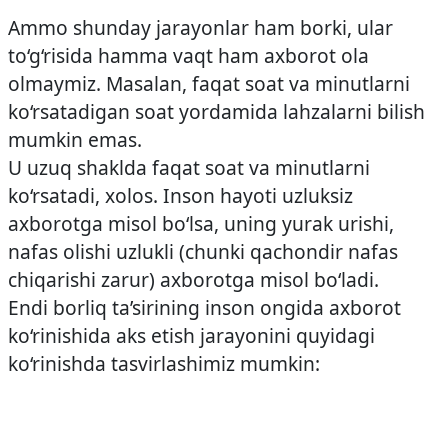
Ammo shunday jarayonlar ham borki, ular
to‘g‘risida hamma vaqt ham axborot ola
olmaymiz. Masalan, faqat soat va minutlarni
ko‘rsatadigan soat yordamida lahzalarni bilish
mumkin emas.
U uzuq shaklda faqat soat va minutlarni
ko‘rsatadi, xolos. Inson hayoti uzluksiz
axborotga misol bo‘lsa, uning yurak urishi,
nafas olishi uzlukli (chunki qachondir nafas
chiqarishi zarur) axborotga misol bo‘ladi.
Endi borliq ta’sirining inson ongida axborot
ko‘rinishida aks etish jarayonini quyidagi
ko‘rinishda tasvirlashimiz mumkin: