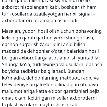
qaror qabul qilishda asosiy manba bo‘lib
axborot hisoblangani kabi, boshqarish ham
turli usullarda uzatilayotgan har xil signal –
axborotlar orqali amalga oshiriladi.
Masalan, yuqori hosil olish uchun ob­havoning
kelishiga qarab qachon yerni shudgorlash,
qachon sug‘orish zarurligini aniq bilish
maqsadida dehqonlar o‘z tajribalaridan hosil
bo‘lgan axborotlarga asoslanib ish yuritadilar.
Shunga ko‘ra, turli texnika va usullarni qo‘llash
bo‘yicha tadbirlar belgilanadi. Bundan
ko‘rinadiki, dehqonlarning matbuot, radio va
televideniye orqali e’lon qilinadigan ob-­havo
ma’lumotlariga katta e’tibor qaratishlari bejiz
emas ekan. Keltirilgan misollar axborotlarni
to‘plash va ularni qayta ishlash kabi