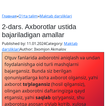
Главная
»
O'rta talim
»
Maktab darsliklari
2-dars. Axborotlar ustida
bajariladigan amallar
Published by:
11.01.2024
Category:
Maktab
darsliklari
Author:
Ilxomjon Akmalov
O‘quv fanlarida axborotni aniqlash va undan
foydalanishga oid turli mashqlarni
bajargansiz. Bunda siz berilgan
qonuniyatlarga ko‘ra axborot olgansiz, ya’ni
axborot
to‘plagansiz
(hosil qilgansiz),
olingan axborotni daftaringizga qayd
etgansiz, ya’ni
saqlab
qo‘ygansiz, shu
axborotga asosan o‘ylab ko‘rib, xulosa