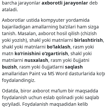
barcha jarayonlar
axborotli jarayonlar
deb
ataladi.
Axborotlar ustida kompyuter yordamida
bajariladigan amallarning ba’zilari ham sizga
tanish. Masalan, axborot hosil qilish (chizish
yoki yozish), shakl yoki matnlarni
birlashtirish
,
shakl yoki matnlarni
bo‘laklash
, rasm yoki
matn
ko‘rinishini o‘zgartirish
, shakl yoki
matnlarni
nusxalash
, rasm yoki õujjatni
buzish
, rasm yoki õujjatlarni
saqlash
amallaridan Paint va MS Word dasturlarida ko‘p
foydalandingiz.
Odatda, biror axborot ma’lum bir maqsadda
foydalanish uchun eslab qolinadi yoki saqlab
qo‘yiladi. Foydalanish maqsadidan kelib