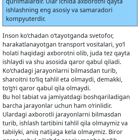
qurilmalardir. Ular ichida axborotni qayta
ishlashning eng asosiy va samaradori
kompyuterdir.
Inson ko‘chadan o‘tayotganda svetofor,
harakatlanayotgan transport vositalari, yo‘l
holati haqidagi axborotni olib, juda tez qayta
ishlaydi va shu asosida qaror qabul qiladi.
Ko‘chadagi jarayonlarni bilmasdan turib,
sharoitni to‘liq tahlil eta olmaydi, demakki,
to‘g‘ri qaror qabul qila olmaydi.
Bu hol tabiat va jamiyatdagi boshqariladigan
barcha jarayonlar uchun ham o‘rinlidir.
Ulardagi axborotli jarayonlarni bilmasdan
turib, ishlash tartibini tahlil qila olmaymiz va
tabiiyki, aniq natijaga kela olmaymiz. Biror