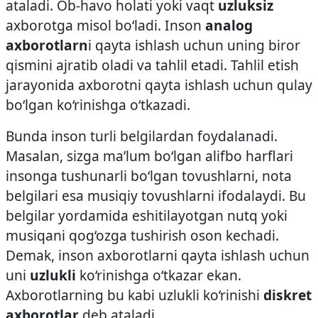
ataladi. Ob-­havo holati yoki vaqt
uzluksiz
axborotga misol bo‘ladi. Inson
analog
axborotlarn
i qayta ishlash uchun uning biror
qismini ajratib oladi va tahlil etadi. Tahlil etish
jarayonida axborotni qayta ishlash uchun qulay
bo‘lgan ko‘rinishga o‘tkazadi.
Bunda inson turli belgilardan foydalanadi.
Masalan, sizga ma’lum bo‘lgan alifbo harflari
insonga tushunarli bo‘lgan tovushlarni, nota
belgilari esa musiqiy tovushlarni ifodalaydi. Bu
belgilar yordamida eshitilayotgan nutq yoki
musiqani qog‘ozga tushirish oson kechadi.
Demak, inson axborotlarni qayta ishlash uchun
uni
uzlukli
ko‘rinishga o‘tkazar ekan.
Axborotlarning bu kabi uzlukli ko‘rinishi
diskret
axborotlar
deb ataladi.