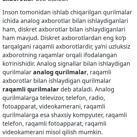
Inson tomonidan ishlab chiqarilgan qurilmalar
ichida analog axborotlar bilan ishlaydiganlari
ham, diskret axborotlar bilan ishlaydiganlari
ham mavjud. Diskret axborotlardan eng ko‘p
tarqalgani raqamli axborotlardir, ya’ni uzluksiz
axborotning raqamlar orqali ifodalangan
ko‘rinishidir. Analog signallar bilan ishlaydigan
qurilmalar
analog qurilmalar
, raqamli
axborotlar bilan ishlaydigan qurilmalar
raqamli qurilmalar
deb ataladi. Analog
qurilmalarga televizor, telefon, radio,
fotoapparat, videokamerani, raqamli
qurilmalarga esa shaxsiy kompyuter, raqamli
telefon, raqamli fotoapparat, raqamli
videokamerani misol qilish mumkin.