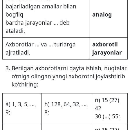
bajariladigan amallar bilan
bog‘liq
analog
barcha jarayonlar … deb
ataladi.
Axborotlar … va … turlarga
axborotli
ajratiladi.
jarayonlar
Berilgan axborotlarni qayta ishlab, nuqtalar
o‘rniga olingan yangi axborotni joylashtirib
ko‘chiring:
n) 15 (27)
à) 1, 3, 5, …,
h) 128, 64, 32, …,
42
9;
8;
30 (…) 55;
n) 15 (27)