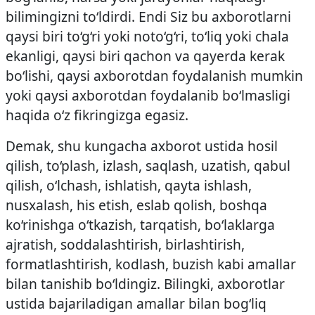
bilimingizni to‘ldirdi. Endi Siz bu axborotlarni
qaysi biri to‘g‘ri yoki noto‘g‘ri, to‘liq yoki chala
ekanligi, qaysi biri qachon va qayerda kerak
bo‘lishi, qaysi axborotdan foydalanish mumkin
yoki qaysi axborotdan foydalanib bo‘lmasligi
haqida o‘z fikringizga egasiz.
Demak, shu kungacha axborot ustida hosil
qilish, to‘plash, izlash, saqlash, uzatish, qabul
qilish, o‘lchash, ishlatish, qayta ishlash,
nusxalash, his etish, eslab qolish, boshqa
ko‘rinishga o‘tkazish, tarqatish, bo‘laklarga
ajratish, soddalashtirish, birlashtirish,
formatlashtirish, kodlash, buzish kabi amallar
bilan tanishib bo‘ldingiz. Bilingki, axborotlar
ustida bajariladigan amallar bilan bog‘liq