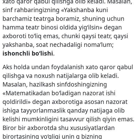
xato qaror qabul qilishga olib keladi. Masalan,
sinf rahbaringizning «Yakshanba kuni
barchamiz teatrga boramiz, shuning uchun
hamma teatr binosi oldida yig‘ilsin» degan
axboroti to‘liq emas, chunki qaysi teatr, qaysi
yakshanba, soat nechadaligi noma’lum;
ishonchli bo‘lishi
.
Aks holda undan foydalanish xato qaror qabul
qilishga va noxush natijalarga olib keladi.
Masalan, hazilkash sinfdoshingizning
«Matematikadan bo‘ladigan nazorat ishi
qoldirildi» degan axborotiga asosan nazorat
ishiga tayyorlanmaslik qanday natijaga olib
kelishi mumkinligini tasavvur qilish qiyin emas.
Biror bir axborotda shu xususiyatlardan
birortasining yo‘qligi unin g bizning