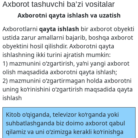
Axborot tashuvchi ba’zi vositalar
Axborotni qayta ishlash va uzatish
Axborotlarni
qayta ishlash
bir axborot obyekti
ustida zarur amallarni bajarib, boshqa axborot
obyektini hosil qilishdir. Axborotni qayta
ishlashning ikki turini ajratish mumkin:
1) mazmunini o‘zgartirish, ya’ni yangi axborot
olish maqsadida axborotni qayta ishlash;
2) mazmunini o‘zgartirmagan holda axborotni
uning ko‘rinishini o‘zgartirish maqsadida qayta
ishlash
Kitob o‘qiganda, televizor ko‘rganda yoki
suhbatlashganda biz doimo axborot qabul
qilamiz va uni o‘zimizga kerakli ko‘rinishga