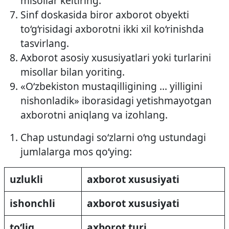
misollar keltiring.
Sinf doskasida biror axborot obyekti
to‘g‘risidagi axborotni ikki xil ko‘rinishda
tasvirlang.
Axborot asosiy xususiyatlari yoki turlarini
misollar bilan yoriting.
«O‘zbekiston mustaqilligining … yilligini
nishonladik» iborasidagi yetishmayotgan
axborotni aniqlang va izohlang.
Chap ustundagi so‘zlarni o‘ng ustundagi
jumlalarga mos qo‘ying:
uzlukli
axborot xususiyati
ishonchli
axborot xususiyati
to‘liq
axborot turi