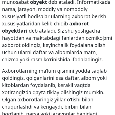
munosabat
obyekt
deb ataladi. Informatikada
narsa, jarayon, moddiy va nomoddiy
xususiyatli hodisalar ularning axborot berish
xususiyatlaridan kelib chiqib
axborot
obyektlari
deb ataladi. Siz shu yoshgacha
hayotdan va maktabdagi fanlardan ozmiko‘pmi
axborot oldingiz, keyinchalik foydalana olish
uchun ularni daftar va albomlarda matn,
chizma yoki rasm ko‘rinishida ifodaladingiz.
Axborotlarning ma’lum qismini yodda saqlab
qoldingiz, qolganlarini esa daftar, albom yoki
kitoblardan foydalanib, kerakli vaqtda
xotirangizda qayta tiklay olishingiz mumkin.
Olgan axborotlaringiz yillar o‘tishi bilan
chuqurlashdi va kengaydi, bir­biri bilan
bog‘lanib, narsa yoki jarayonlar haqidagi