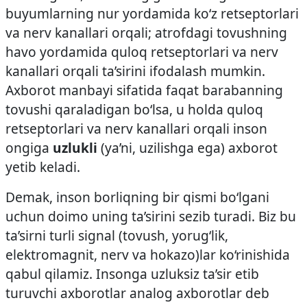
buyumlarning nur yordamida ko‘z retseptorlari
va nerv kanallari orqali; atrofdagi tovushning
havo yordamida quloq retseptorlari va nerv
kanallari orqali ta’sirini ifodalash mumkin.
Axborot manbayi sifatida faqat barabanning
tovushi qaraladigan bo‘lsa, u holda quloq
retseptorlari va nerv kanallari orqali inson
ongiga
uzlukli
(ya’ni, uzilishga ega) axborot
yetib keladi.
Demak, inson borliqning bir qismi bo‘lgani
uchun doimo uning ta’sirini sezib turadi. Biz bu
ta’sirni turli signal (tovush, yorug‘lik,
elektromagnit, nerv va hokazo)lar ko‘rinishida
qabul qilamiz. Insonga uzluksiz ta’sir etib
turuvchi axborotlar analog axborotlar deb