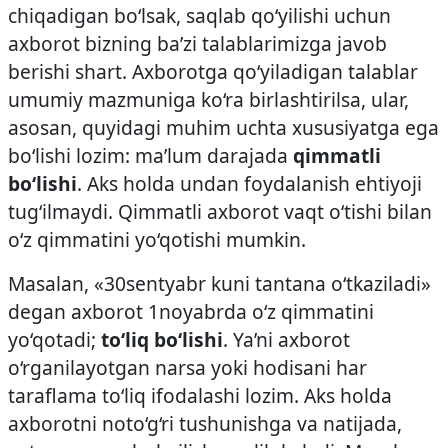
chiqadigan bo‘lsak, saqlab qo‘yilishi uchun
axborot bizning ba’zi talablarimizga javob
berishi shart. Axborotga qo‘yiladigan talablar
umumiy mazmuniga ko‘ra birlashtirilsa, ular,
asosan, quyidagi muhim uchta xususiyatga ega
bo‘lishi lozim: ma’lum darajada
qimmatli
bo‘lishi
. Aks holda undan foydalanish ehtiyoji
tug‘ilmaydi. Qimmatli axborot vaqt o‘tishi bilan
o‘z qimmatini
yo‘qotishi mumkin.
Masalan, «30­sentyabr kuni tantana o‘tkaziladi»
degan axborot 1­noyabrda o‘z qimmatini
yo‘qotadi;
to‘liq bo‘lishi
. Ya’ni axborot
o‘rganilayotgan narsa yoki hodisani har
taraflama to‘liq ifodalashi lozim. Aks holda
axborotni noto‘g‘ri tushunishga va natijada,