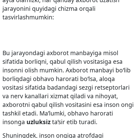
jarayonini quyidagi chizma orqali
tasvirlashmumkin:
Bu jarayondagi axborot manbayiga misol
sifatida borliqni, qabul qilish vositasiga esa
insonni olish mumkin. Axborot manbayi bo‘lib
borliqdagi ob­havo harorati bo‘lsa, aloqa
vositasi sifatida badandagi sezgi retseptorlari
va nerv kanallari xizmat qiladi va nihoyat,
axborotni qabul qilish vositasini esa inson ongi
tashkil etadi. Ma’lumki, ob­havo harorati
insonga
uzluksiz
ta’sir etib turadi.
Shuningdek, inson ongiga atrofdagi