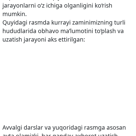
jarayonlarni o‘z ichiga olganligini ko‘rish
mumkin.
Quyidagi rasmda kurrayi zaminimizning turli
hududlarida ob­havo ma’lumotini to‘plash va
uzatish jarayoni aks ettirilgan:
Avvalgi darslar va yuqoridagi rasmga asosan
ayta olamizki, har qanday axborot uzatish