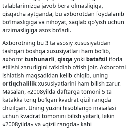
talablarimizga javob bera olmasligiga,
qisqacha aytganda, bu axborotdan foydalanib
bo‘lmasligiga va nihoyat, saqlab qo‘yish uchun
arzimasligiga asos bo‘ladi.
Axborotning bu 3 ta asosiy xususiyatidan
tashqari boshqa xususiyatlari ham bo‘lib,
axborot
tushunarli
,
qisqa
yoki
batafsil
ifoda
etilishi zarurligini ta’kidlab o‘tish joiz. Axborotni
ishlatish maqsadidan kelib chiqib, uning
ortiqchalilik
xususiyatlarini ham bilish zarur.
Masalan, «2008­yilda daftarga tomoni 5 ta
katakka teng bo‘lgan kvadrat qizil rangda
chizilgan. Uning yuzini hisoblang» masalasi
uchun kvadrat tomonini bilish yetarli, lekin
«2008­yilda» va «qizil rangda» kabi