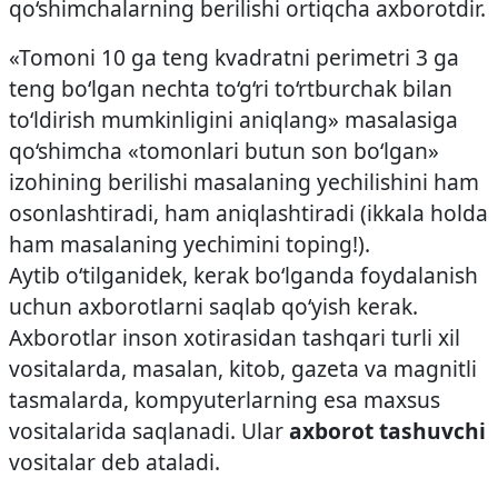
qo‘shimchalarning berilishi ortiqcha axborotdir.
«Tomoni 10 ga teng kvadratni perimetri 3 ga
teng bo‘lgan nechta to‘g‘ri to‘rtburchak bilan
to‘ldirish mumkinligini aniqlang» masalasiga
qo‘shimcha «tomonlari butun son bo‘lgan»
izohining berilishi masalaning yechilishini ham
osonlashtiradi, ham aniqlashtiradi (ikkala holda
ham masalaning yechimini toping!).
Aytib o‘tilganidek, kerak bo‘lganda foydalanish
uchun axborotlarni saqlab qo‘yish kerak.
Axborotlar inson xotirasidan tashqari turli xil
vositalarda, masalan, kitob, gazeta va magnitli
tasmalarda, kompyuterlarning esa maxsus
vositalarida saqlanadi. Ular
axborot tashuvchi
vositalar deb ataladi.