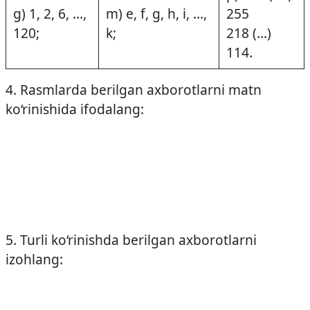
g) 1, 2, 6, …,
m) e, f, g, h, i, …,
255
120;
k;
218 (…)
114.
4. Rasmlarda berilgan axborotlarni matn
ko‘rinishida ifodalang:
5. Turli ko‘rinishda berilgan axborotlarni
izohlang: