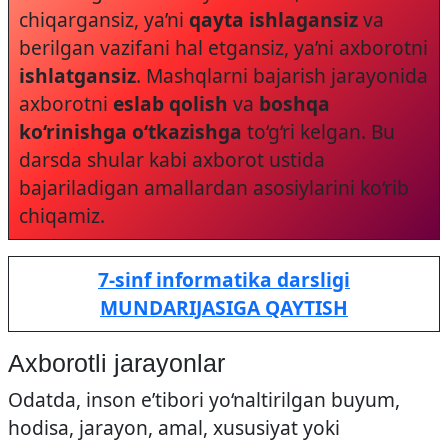
chiqargansiz, ya’ni
qayta ishlagansiz
va
berilgan vazifani hal etgansiz, ya’ni axborotni
ishlatgansiz
. Mashqlarni bajarish jarayonida
axborotni
eslab qolish
va
boshqa
ko‘rinishga o‘tkazishga
to‘g‘ri kelgan. Bu
darsda shular kabi axborot ustida
bajariladigan amallardan asosiylarini ko‘rib
chiqamiz.
7-sinf informatika darsligi
MUNDARIJASIGA QAYTISH
Axborotli jarayonlar
Odatda, inson e’tibori yo‘naltirilgan buyum,
hodisa, jarayon, amal, xususiyat yoki