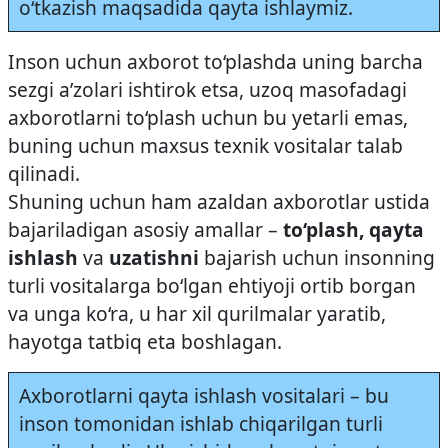
o‘tkazish maqsadida qayta ishlaymiz.
Inson uchun axborot to‘plashda uning barcha
sezgi a’zolari ishtirok etsa, uzoq masofadagi
axborotlarni to‘plash uchun bu yetarli emas,
buning uchun maxsus texnik vositalar talab
qilinadi.
Shuning uchun ham azaldan axborotlar ustida
bajariladigan asosiy amallar –
to‘plash, qayta
ishlash
va
uzatishni
bajarish uchun insonning
turli vositalarga bo‘lgan ehtiyoji ortib borgan
va unga ko‘ra, u har xil qurilmalar yaratib,
hayotga tatbiq eta boshlagan.
Axborotlarni qayta ishlash vositalari – bu
inson tomonidan ishlab chiqarilgan turli