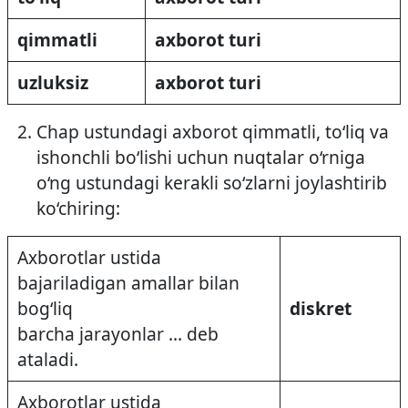
qimmatli
axborot turi
uzluksiz
axborot turi
Chap ustundagi axborot qimmatli, to‘liq va
ishonchli bo‘lishi uchun nuqtalar o‘rniga
o‘ng ustundagi kerakli so‘zlarni joylashtirib
ko‘chiring:
Axborotlar ustida
bajariladigan amallar bilan
bog‘liq
diskret
barcha jarayonlar … deb
ataladi.
Axborotlar ustida