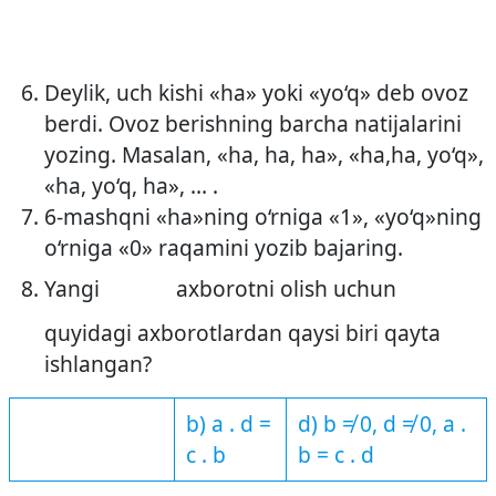
Deylik, uch kishi «ha» yoki «yo‘q» deb ovoz
berdi. Ovoz berishning barcha natijalarini
yozing. Masalan, «ha, ha, ha», «ha,ha, yo‘q»,
«ha, yo‘q, ha», … .
6­-mashqni «ha»ning o‘rniga «1», «yo‘q»ning
o‘rniga «0» raqamini yozib bajaring.
Yangi
axborotni olish uchun
quyidagi axborotlardan qaysi biri qayta
ishlangan?
b) a . d =
d) b ≠ 0, d ≠ 0, a .
c . b
b = c . d