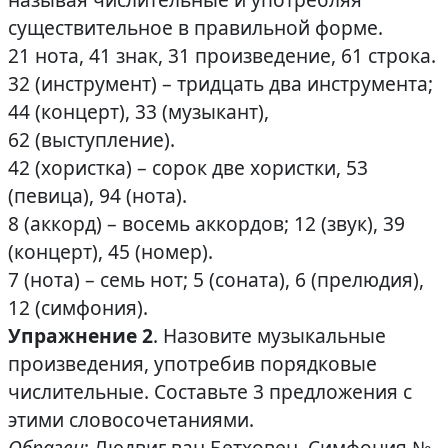
существительное в правильной форме.
21 нота, 41 знак, 31 произведение, 61 строка.
32 (инструмент) – тридцать два инструмента;
44 (концерт), 33 (музыкант),
62 (выступление).
42 (хористка) – сорок две хористки, 53
(певица), 94 (нота).
8 (аккорд) – восемь аккордов; 12 (звук), 39
(концерт), 45 (номер).
7 (нота) – семь нот; 5 (соната), 6 (прелюдия),
12 (симфония).
Упражнение 2
. Назовите музыкальные
произведения, употребив порядковые
числительные. Составьте 3 предложения с
этими словосочетаниями.
Образец
: Людвиг ван Бетховен. Симфония №