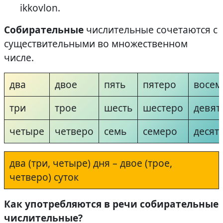
ikkovlon.
Собирательные
числительные сочетаются с
существительными во множественном
числе.
два
двое
пять
пятеро
восем
три
трое
шесть
шестеро
девят
четыре
четверо
семь
семеро
десят
два (три, четыре) дня – двое (трое,
четверо) суток
Как употребляются в речи собирательные
числительные?