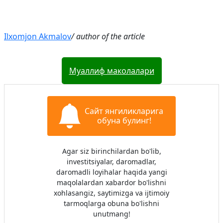
Ilxomjon Akmalov
/ author of the article
Муаллиф маколалари
Сайт янгиликларига
обуна булинг!
Agar siz birinchilardan bo'lib,
investitsiyalar, daromadlar,
daromadli loyihalar haqida yangi
maqolalardan xabardor bo'lishni
xohlasangiz, saytimizga va ijtimoiy
tarmoqlarga obuna bo'lishni
unutmang!