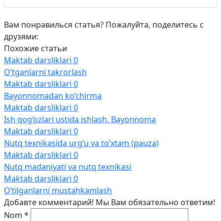
Вам понравилься статья? Пожалуйта, поделитесь с
друзями:
Похожие статьи
Maktab darsliklari
0
O’tganlarni takrorlash
Maktab darsliklari
0
Bayonnomadan ko’chirma
Maktab darsliklari
0
Ish qog‘ozlari ustida ishlash. Bayonnoma
Maktab darsliklari
0
Nutq texnikasida urg’u va to’xtam (pauza)
Maktab darsliklari
0
Nutq madaniyati va nutq texnikasi
Maktab darsliklari
0
O’tilganlarni mustahkamlash
Добавте комментарий! Мы Вам обязательно ответим!
Nom
*