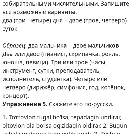
собирательными числительными. Запишите
все возможные варианты.
два (три, четыре) дня – двое (трое, четверо)
суток
Образец
: два мальчик
а
– двое мальчик
ов
Два или двое (пианист, скрипачка, рояль,
юноша, певица). Три или трое (часы,
инструмент, сутки, преподаватель,
исполнитель, студентка). Четыре или
четверо (дирижёр, симфония, год, котёнок,
концерт).
Упражнение 5
. Скажите это по-русски.
1. To‘rtovlon tugal bo‘lsa, tepadagin undirar,
oltovlon ola bo‘lsa og‘zidagin oldirar. 2. Bugun
uchala mehmon ham yotib qoldi. 3. Beshov