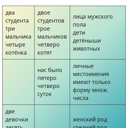
два
двое
лица мужского
студента
студентов
пола
три
трое
дети
мальчика
мальчиков
детёныши
четыре
четверо
животных
котёнка
котят
личные
нас было
местоимения
пятеро
имеют только
четверо
форму множ.
суток
числа
две
девочки
женский род
десять
средний род