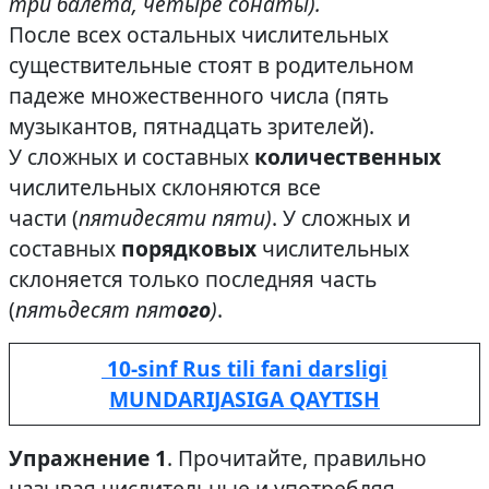
три балета, четыре сонаты).
После всех остальных числительных
существительные стоят в родительном
падеже множественного числа (пять
музыкантов, пятнадцать зрителей).
У сложных и составных
количественных
числительных склоняются все
части (
пятидесяти пяти)
. У сложных и
составных
порядковых
числительных
склоняется только последняя часть
(
пятьдесят пят
ого
)
.
10-sinf Rus tili fani darsligi
MUNDARIJASIGA QAYTISH
Упражнение 1
. Прочитайте, правильно
называя числительные и употребляя