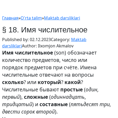
Главная
»
O'rta talim
»
Maktab darsliklari
§ 18. Имя числительное
Published by:
02.12.2023
Category:
Maktab
darsliklari
Author:
Ilxomjon Akmalov
Имя числительное
(son) обозначает
количество предметов, число или
порядок предметов при счёте. Имена
числительные отвечают на вопросы
сколько
? или
который
?
какой
?
Числительные бывают
простые
(
один,
первый
),
сложные
(
одиннадцать
,
тридцатый
) и
составные
(
пятьдесят три,
двести сорок второй
).