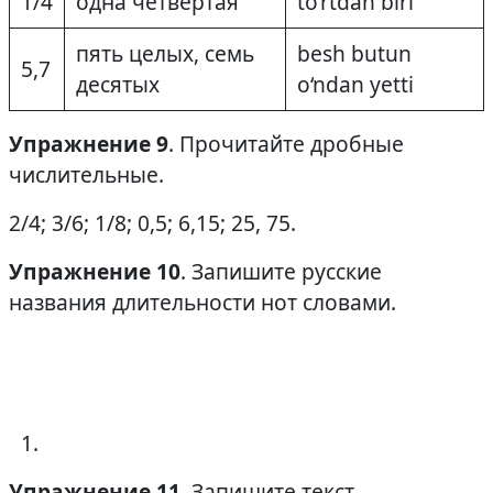
1/4
одна четвёртая
to‘rtdan biri
пять целых, семь
besh butun
5,7
десятых
o‘ndan yetti
Упражнение 9
. Прочитайте дробные
числительные.
2/4; 3/6; 1/8; 0,5; 6,15; 25, 75.
Упражнение 10
. Запишите русские
названия длительности нот словами.
Упражнение 11
. Запишите текст.