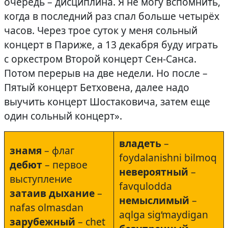
очередь – дисциплина. Я не могу вспомнить,
когда в последний раз спал больше четырёх
часов. Через трое суток у меня сольный
концерт в Париже, а 13 декабря буду играть
с оркестром Второй концерт Сен-Санса.
Потом перерыв на две недели. Но после –
Пятый концерт Бетховена, далее надо
выучить концерт Шостаковича, затем еще
один сольный концерт».
владеть
–
знамя
– флаг
foydalanishni bilmoq
дебют
– первое
невероятный
–
выступление
favqulodda
затаив
дыхание
–
немыслимый
–
nafas olmasdan
aqlga sig‘maydigan
зарубежный
– chet