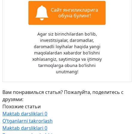
Сайт янгиликларига
обуна булинг!
Agar siz birinchilardan bo'lib,
investitsiyalar, daromadlar,
daromadli loyihalar haqida yangi
maqolalardan xabardor bo'lishni
xohlasangiz, saytimizga va ijtimoiy
tarmoqlarga obuna bo'lishni
unutmang!
Вам понравилься статья? Пожалуйта, поделитесь с
друзями:
Похожие статьи
Maktab darsliklari
0
O’tganlarni takrorlash
Maktab darsliklari
0