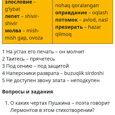
злословие
–
nohaq qoralangan
g‘iybat
оправдание
– oqlash
лепет
– shivir-
потомок
– avlod, nasl
shivir
презирать
– hazar
молва
– mish-
qilmoq
mish gap, ovoza
1 На устах его печать – он молчит
2 Таитесь – прячетесь
3 Под сению – под защитой
4 Наперсники разврата – buzuqlik sirdoshi
5 Не доступен звону злата – неподкупен
Вопросы и задания
О каких чертах Пушкина – поэта говорит
Лермонтов в этом стихотворении?