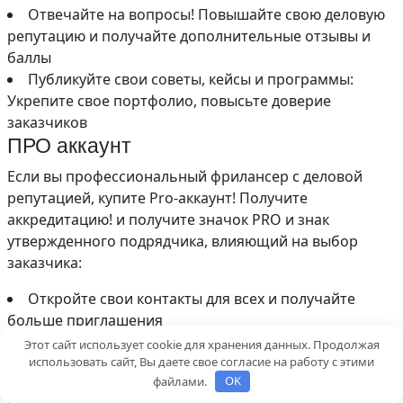
Отвечайте на вопросы! Повышайте свою деловую
репутацию и получайте дополнительные отзывы и
баллы
Публикуйте свои советы, кейсы и программы:
Укрепите свое портфолио, повысьте доверие
заказчиков
ПРО аккаунт
Если вы профессиональный фрилансер с деловой
репутацией, купите Pro-аккаунт! Получите
аккредитацию! и получите значок PRO и знак
утвержденного подрядчика, влияющий на выбор
заказчика:
Откройте свои контакты для всех и получайте
больше приглашения
Чтобы быть особенным, выделите
Этот сайт использует cookie для хранения данных. Продолжая
использовать сайт, Вы даете свое согласие на работу с этими
неограниченное количество приглашений, услуг,
файлами.
OK
ответов и т. д.