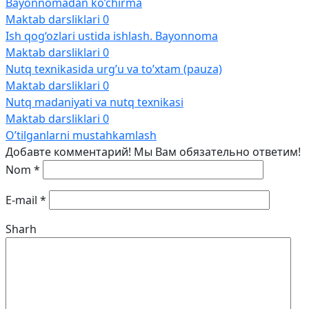
Bayonnomadan ko’chirma
Maktab darsliklari
0
Ish qog‘ozlari ustida ishlash. Bayonnoma
Maktab darsliklari
0
Nutq texnikasida urg’u va to’xtam (pauza)
Maktab darsliklari
0
Nutq madaniyati va nutq texnikasi
Maktab darsliklari
0
O’tilganlarni mustahkamlash
Добавте комментарий! Мы Вам обязательно ответим!
Nom
*
E-mail
*
Sharh