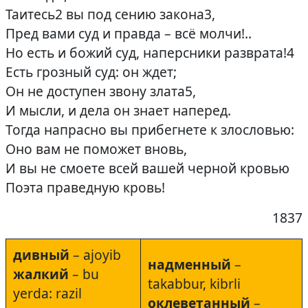
Таитесь2 вы под сению закона3,
Пред вами суд и правда – всё молчи!..
Но есть и божий суд, наперсники разврата!4
Есть грозный суд: он ждет;
Он не доступен звону злата5,
И мысли, и дела он знает наперед.
Тогда напрасно вы прибегнете к злословью:
Оно вам не поможет вновь,
И вы не смоете всей вашей черной кровью
Поэта праведную кровь!
1837
дивный
– ajoyib
надменный
–
жалкий
– bu
takabbur, kibrli
yerda: razil
оклеветанный
–