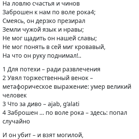
На ловлю счастья и чинов
Заброшен к нам по воле рока4;
Смеясь, он дерзко презирал
Земли чужой язык и нравы;
Не мог щадить он нашей славы;
Не мог понять в сей миг кровавый,
На что он руку поднимал!..
1 Для потехи – ради развлечения
2 Увял торжественный венок –
метафорическое выражение: умер великий
человек
3 Что за диво – ajab, g‘alati
4 Заброшен … по воле рока – здесь: попал
случайно
И он убит – и взят могилой,