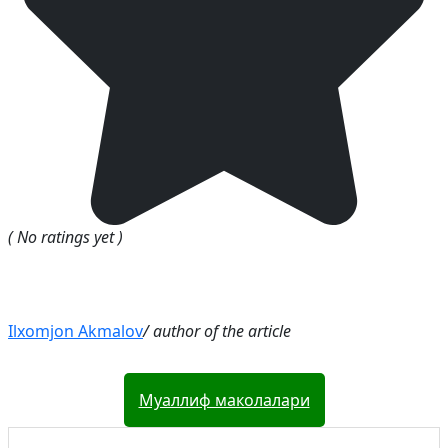
( No ratings yet )
Ilxomjon Akmalov
/ author of the article
Муаллиф маколалари