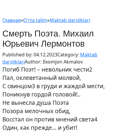
Главная
»
O'rta talim
»
Maktab darsliklari
Смерть Поэта. Михаил
Юрьевич Лермонтов
Published by:
04.12.2023
Category:
Maktab
darsliklari
Author:
Ilxomjon Akmalov
Погиб Поэт! – невольник чести2
Пал, оклеветанный молвой,
С свинцом3 в груди и жаждой мести,
Поникнув гордой головой!..
Не вынесла душа Поэта
Позора мелочных обид,
Восстал он против мнений света4
Один, как прежде… и убит!