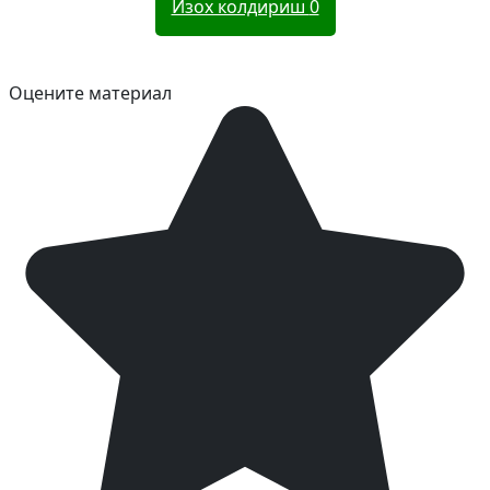
Изох колдириш
0
Оцените материал