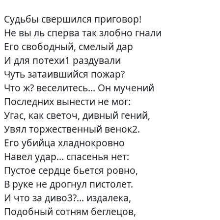
Судьбы свершился приговор!
Не вы ль сперва так злобно гнали
Его свободный, смелый дар
И для потехи1 раздували
Чуть затаившийся пожар?
Что ж? веселитесь… Он мучений
Последних вынести не мог:
Угас, как светоч, дивный гений,
Увял торжественный венок2.
Его убийца хладнокровно
Навел удар… спасенья нет:
Пустое сердце бьется ровно,
В руке не дрогнул пистолет.
И что за диво3?… издалека,
Подобный сотням беглецов,