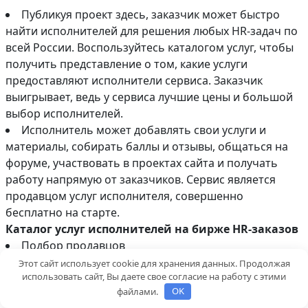
Публикуя проект здесь, заказчик может быстро
найти исполнителей для решения любых HR-задач по
всей России. Воспользуйтесь каталогом услуг, чтобы
получить представление о том, какие услуги
предоставляют исполнители сервиса. Заказчик
выигрывает, ведь у сервиса лучшие цены и большой
выбор исполнителей.
Исполнитель может добавлять свои услуги и
материалы, собирать баллы и отзывы, общаться на
форуме, участвовать в проектах сайта и получать
работу напрямую от заказчиков. Сервис является
продавцом услуг исполнителя, совершенно
бесплатно на старте.
Каталог услуг исполнителей на бирже HR-заказов
Подбор продавцов
Подбор линейного персонала на смены
Этот сайт использует cookie для хранения данных. Продолжая
использовать сайт, Вы даете свое согласие на работу с этими
Подбор линейных рабочих
файлами.
OK
Набор персонала по отраслям