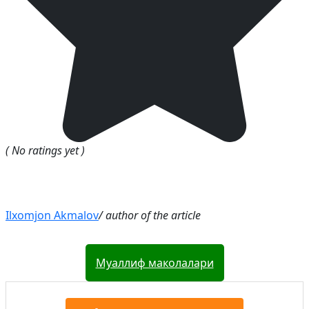
( No ratings yet )
Ilxomjon Akmalov
/ author of the article
Муаллиф маколалари