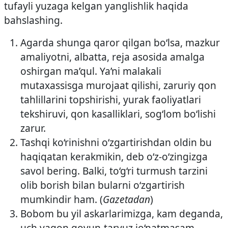
tufayli yuzaga kelgan yanglishlik haqida
bahslashing.
Agarda shunga qaror qilgan bo‘lsa, mazkur
amaliyotni, albatta, reja asosida amalga
oshirgan ma’qul. Ya’ni malakali
mutaxassisga murojaat qilishi, zaruriy qon
tahlillarini topshirishi, yurak faoliyatlari
tekshiruvi, qon kasalliklari, sog‘lom bo‘lishi
zarur.
Tashqi ko‘rinishni o‘zgartirishdan oldin bu
haqiqatan kerakmikin, deb o‘z-o‘zingizga
savol bering. Balki, to‘g‘ri turmush tarzini
olib borish bilan bularni o‘zgartirish
mumkindir ham. (
Gazetadan
)
Bobom bu yil askarlarimizga, kam deganda,
uch vagon qovun-tarvuz jo‘natmasam,