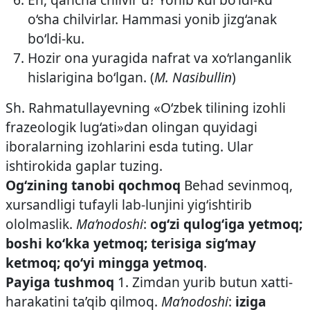
o‘sha chilvirlar. Hammasi yonib jizg‘anak
bo‘ldi-ku.
Hozir ona yuragida nafrat va xo‘rlanganlik
hislarigina bo‘lgan. (
M. Nasibullin
)
Sh. Rahmatullayevning «O‘zbek tilining izohli
frazeologik lug‘ati»dan olingan quyidagi
iboralarning izohlarini esda tuting. Ular
ishtirokida gaplar tuzing.
Og‘zining tanobi qochmoq
Behad sevinmoq,
xursandligi tufayli lab-lunjini yig‘ishtirib
ololmaslik.
Ma’nodoshi
:
og‘zi qulog‘iga yetmoq;
boshi ko‘kka yetmoq; terisiga sig‘may
ketmoq; qo‘yi mingga yetmoq
.
Payiga tushmoq
1. Zimdan yurib butun xatti-
harakatini ta’qib qilmoq.
Ma’nodoshi
:
iziga