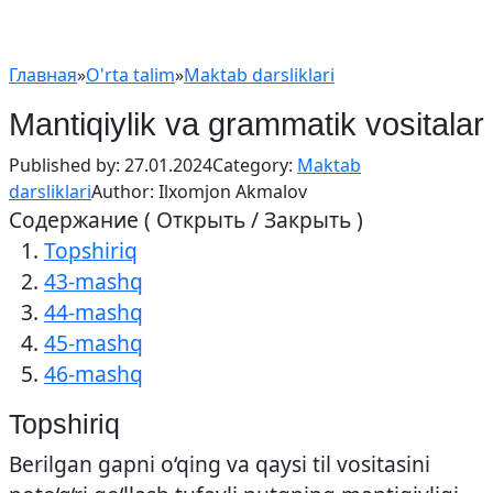
Главная
»
O'rta talim
»
Maktab darsliklari
Mantiqiylik va grammatik vositalar
Published by:
27.01.2024
Category:
Maktab
darsliklari
Author:
Ilxomjon Akmalov
Содержание ( Открыть / Закрыть )
Topshiriq
43-mashq
44-mashq
45-mashq
46-mashq
Topshiriq
Berilgan gapni o‘qing va qaysi til vositasini