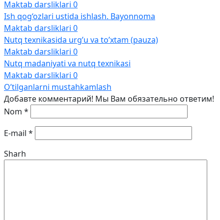
Maktab darsliklari
0
Ish qog‘ozlari ustida ishlash. Bayonnoma
Maktab darsliklari
0
Nutq texnikasida urg’u va to’xtam (pauza)
Maktab darsliklari
0
Nutq madaniyati va nutq texnikasi
Maktab darsliklari
0
O’tilganlarni mustahkamlash
Добавте комментарий! Мы Вам обязательно ответим!
Nom
*
E-mail
*
Sharh