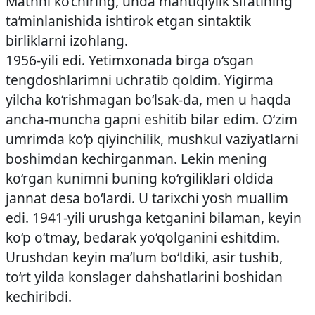
Matnni ko‘chiring, unda mantiqiylik sifatining
ta’minlanishida ishtirok etgan sintaktik
birliklarni izohlang.
1956-yili edi. Yetimxonada birga o‘sgan
tengdoshlarimni uchratib qoldim. Yigirma
yilcha ko‘rishmagan bo‘lsak-da, men u haqda
ancha-muncha gapni eshitib bilar edim. O‘zim
umrimda ko‘p qiyinchilik, mushkul vaziyatlarni
boshimdan kechirganman. Lekin mening
ko‘rgan kunimni buning ko‘rgiliklari oldida
jannat desa bo‘lardi. U tarixchi yosh muallim
edi. 1941-yili urushga ketganini bilaman, keyin
ko‘p o‘tmay, bedarak yo‘qolganini eshitdim.
Urushdan keyin ma’lum bo‘ldiki, asir tushib,
to‘rt yilda konslager dahshatlarini boshidan
kechiribdi.