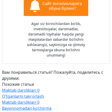
Сайт янгиликларига
обуна булинг!
Agar siz birinchilardan bo'lib,
investitsiyalar, daromadlar,
daromadli loyihalar haqida yangi
maqolalardan xabardor bo'lishni
xohlasangiz, saytimizga va ijtimoiy
tarmoqlarga obuna bo'lishni
unutmang!
Вам понравилься статья? Пожалуйта, поделитесь с
друзями:
Похожие статьи
Maktab darsliklari
0
O’tganlarni takrorlash
Maktab darsliklari
0
Bayonnomadan ko’chirma