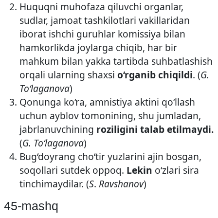
Huquqni muhofaza qiluvchi organlar,
sudlar, jamoat tashkilotlari vakillaridan
iborat ishchi guruhlar komissiya bilan
hamkorlikda joylarga chiqib, har bir
mahkum bilan yakka tartibda suhbatlashish
orqali ularning shaxsi
o‘rganib chiqildi
. (
G.
To‘laganova
)
Qonunga ko‘ra, amnistiya aktini qo‘llash
uchun ayblov tomonining, shu jumladan,
jabrlanuvchining
roziligini talab etilmaydi.
(
G. To‘laganova
)
Bug‘doyrang cho‘tir yuzlarini ajin bosgan,
soqollari sutdek oppoq.
Lekin
o‘zlari sira
tinchimaydilar. (
S
.
Ravshanov
)
45-mashq