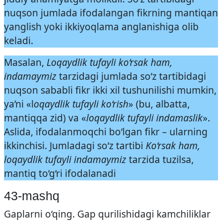
nuqson jumlada ifodalangan fikrning mantiqan
yanglish yoki ikkiyoqlama anglanishiga olib
keladi.
Masalan,
Loqaydlik tufayli ko‘rsak ham,
indamaymiz
tarzidagi jumlada so‘z tartibidagi
nuqson sababli fikr ikki xil tushunilishi mumkin,
ya’ni «l
oqaydlik tufayli ko‘rish
» (bu, albatta,
mantiqqa zid) va «
loqaydlik tufayli indamaslik
».
Aslida, ifodalanmoqchi bo‘lgan fikr – ularning
ikkinchisi. Jumladagi so‘z tartibi
Ko‘rsak ham,
loqaydlik tufayli indamaymiz
tarzida tuzilsa,
mantiq to‘g‘ri ifodalanadi
43-mashq
Gaplarni o‘qing. Gap qurilishidagi kamchiliklar