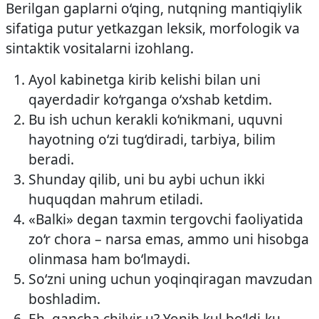
Berilgan gaplarni o‘qing, nutqning mantiqiylik
sifatiga putur yetkazgan leksik, morfologik va
sintaktik vositalarni izohlang.
Ayol kabinetga kirib kelishi bilan uni
qayerdadir ko‘rganga o‘xshab ketdim.
Bu ish uchun kerakli ko‘nikmani, uquvni
hayotning o‘zi tug‘diradi, tarbiya, bilim
beradi.
Shunday qilib, uni bu aybi uchun ikki
huquqdan mahrum etiladi.
«Balki» degan taxmin tergovchi faoliyatida
zo‘r chora – narsa emas, ammo uni hisobga
olinmasa ham bo‘lmaydi.
So‘zni uning uchun yoqinqiragan mavzudan
boshladim.
Eh, qancha chilvir u? Yonib kul bo‘ldi-ku