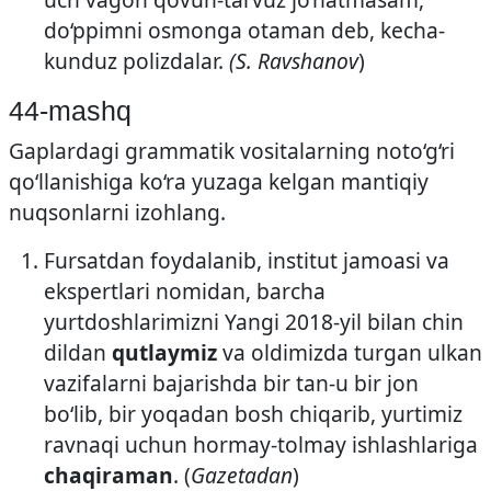
do‘ppimni osmonga otaman deb, kecha-
kunduz polizdalar.
(S. Ravshanov
)
44-mashq
Gaplardagi grammatik vositalarning noto‘g‘ri
qo‘llanishiga ko‘ra yuzaga kelgan mantiqiy
nuqsonlarni izohlang.
Fursatdan foydalanib, institut jamoasi va
ekspertlari nomidan, barcha
yurtdoshlarimizni Yangi 2018-yil bilan chin
dildan
qutlaymiz
va oldimizda turgan ulkan
vazifalarni bajarishda bir tan-u bir jon
bo‘lib, bir yoqadan bosh chiqarib, yurtimiz
ravnaqi uchun hormay-tolmay ishlashlariga
chaqiraman
. (
Gazetadan
)