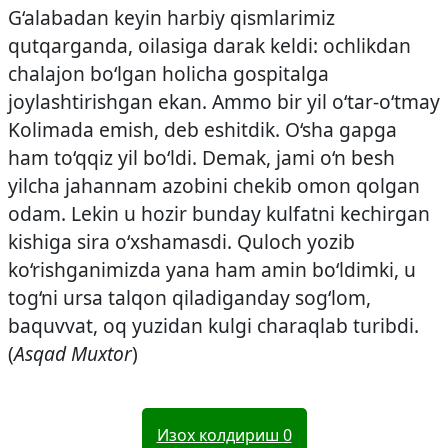
G‘alabadan keyin harbiy qismlarimiz
qutqarganda, oilasiga darak keldi: ochlikdan
chalajon bo‘lgan holicha gospitalga
joylashtirishgan ekan. Ammo bir yil o‘tar-o‘tmay
Kolimada emish, deb eshitdik. O‘sha gapga
ham to‘qqiz yil bo‘ldi. Demak, jami o‘n besh
yilcha jahannam azobini chekib omon qolgan
odam. Lekin u hozir bunday kulfatni kechirgan
kishiga sira o‘xshamasdi. Quloch yozib
ko‘rishganimizda yana ham amin bo‘ldimki, u
tog‘ni ursa talqon qiladiganday sog‘lom,
baquvvat, oq yuzidan kulgi charaqlab turibdi.
(
Asqad Muxtor
)
Изох колдириш
0