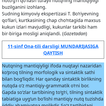
noto‘g‘ri qo‘llash tufayli nutqning mantiqiyligi
buzilganini izohlang.
Sudning kimyoviy ekspertizasi T. Bo‘riyevning
qo‘llari, kurtkasining chap cho‘ntagida maxsus
kukun izlari mavjudligi, kukunlar tarkibi ham
bir-biriga mosligi aniqlandi. (
Gazetadan
)
11-sinf Ona-tili darsligi MUNDARIJASIGA
QAYTISH
Nutqning mantiqiyligi ifoda nuqtayi nazaridan
ko‘proq tilning morfologik va sintaktik sathi
bilan bog‘liqdir. Har qanday sintaktik birlikning
nutqda o‘z mantiqiy-grammatik o‘rni bor.
Gapda so‘zlar tartibining to‘g‘ri, tilning sintaktik
tabiatiga uyg‘un bo‘lishi mantiqiy nutq tuzishda
jiddiy ahamiyatga molikdir. So‘z tartibidagi