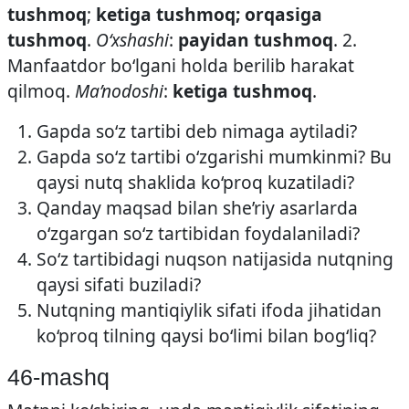
tushmoq
;
ketiga tushmoq; orqasiga
tushmoq
.
O‘xshashi
:
payidan tushmoq
. 2.
Manfaatdor bo‘lgani holda berilib harakat
qilmoq.
Ma’nodoshi
:
ketiga tushmoq
.
Gapda so‘z tartibi deb nimaga aytiladi?
Gapda so‘z tartibi o‘zgarishi mumkinmi? Bu
qaysi nutq shaklida ko‘proq kuzatiladi?
Qanday maqsad bilan she’riy asarlarda
o‘zgargan so‘z tartibidan foydalaniladi?
So‘z tartibidagi nuqson natijasida nutqning
qaysi sifati buziladi?
Nutqning mantiqiylik sifati ifoda jihatidan
ko‘proq tilning qaysi bo‘limi bilan bog‘liq?
46-mashq