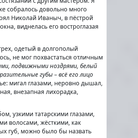
состязании с другим мастером. Я
уже собралось довольно много
тоял Николай Иваныч, в пёстрой
 окна, виднелась его востроглазая
трех, одетый в долгополый
ось, не мог похвастаться отличным
кими, подвижными ноздрями, белый
разительные губы – всё его лицо
ье: мигал глазами, неровно дышал,
жная, внезапная лихорадка,
ом, узкими татарскими глазами,
и волосами, жёсткими, как
ых губ, можно было бы назвать