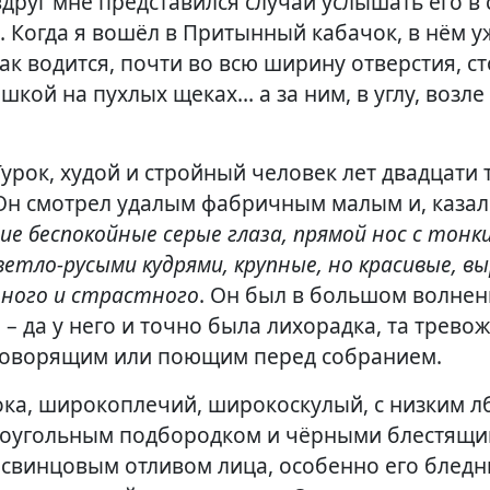
вдруг мне представился случай услышать его в 
 Когда я вошёл в Притынный кабачок, в нём 
как водится, почти во всю ширину отверстия, с
ешкой на пухлых щеках… а за ним, в углу, возле
урок, худой и стройный человек лет двадцати 
Он смотрел удалым фабричным малым и, казал
ие беспокойные серые глаза, прямой нос с тон
етло-русыми кудрями, крупные, но красивые, вы
ьного и страстного
. Он был в большом волнен
, – да у него и точно была лихорадка, та трево
 говорящим или поющим перед собранием.
ока, широкоплечий, широкоскулый, с низким лб
роугольным подбородком и чёрными блестящим
 свинцовым отливом лица, особенно его бледн