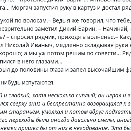
уга… Моргач запустил руку в картуз и достал ря
укой по волосам.– Ведь я же говорил, что тебе,
 презрительно заметил Дикий-Барин. – Начинай,
ь? – спросил рядчик, приходя в волненье.– Ка
 Николай Иваныч, медленно складывая руки на 
 хорошо; а мы уж потом решим по совести… Ря
впился в него глазами…
крыл до половины глаза и запел высочайшим ф
-нибудь испугаются.
 и сладкий, хотя несколько сиплый; он играл и 
лся сверху вниз и беспрестанно возвращался к
ым стараньем, умолкал и потом вдруг подхваты
Его переходы были иногда довольно смелы, иног
емец пришел бы от них в негодование. Это был р