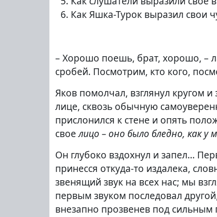
Как слушатели выразили своё 
Как Яшка-Турок выразил свои ч
– Хорошо поешь, брат, хорошо, – л
сробей. Посмотрим, кто кого, пос
Яков помолчал, взглянул кругом и 
лице, сквозь обычную самоуверенн
прислонился к стене и опять полож
свое
лицо – оно было бледно, как у
Он глубоко вздохнул и запел… Перв
принесся откуда-то издалека, сло
звенящий звук на всех нас; мы взг
первым звуком последовал другой,
внезапно прозвенев под сильным 