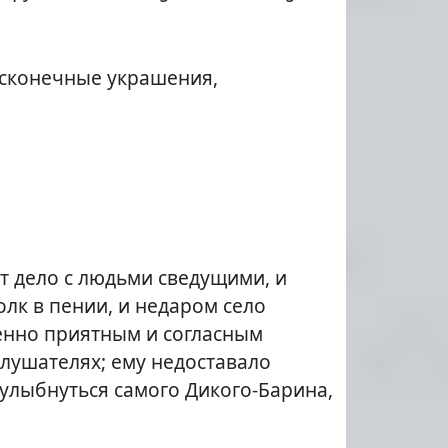
бесконечные украшения,
ет дело с людьми сведущими, и
олк в пении, и недаром село
бенно приятным и согласным
слушателях; ему недоставало
улыбнуться самого Дикого-Барина,