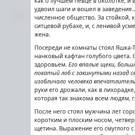
как о лучшем певце в околотке, и 
удвоил шаги и вошел в заведение…
численное общество. За стойкой, 
ситцевой рубахе, и, с ленивой усм
жена.
Посереди не комнаты стоял Яшка-Т
нанковый кафтан голубого цвета. 
здоровьем.
Его впалые щеки, больш
покатый лоб с закинутыми назад св
изобличало человека впечатлител
руки его дрожали, как в лихорадке
которая так знакома всем людям,
После него стоял мужчина лет сор
коротким и плоским носом, четве
щетина. Выражение его смуглого с