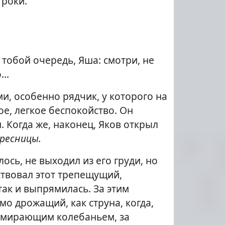
троки.
 тобой очередь, Яша: смотри, не
о…
ми, особенно рядчик, у которого на
е, легкое беспокойство. Он
. Когда же, наконец, Яков открыл
 ресницы.
ось, не выходил из его груди, но
ствовал этот трепещущий,
так и выпрямилась. За этим
о дрожащий, как струна, когда,
замирающим колебаньем, за