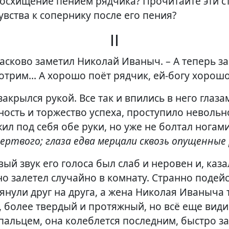
восхищение пением рядчика? Прочитайте эти с
увства к сопернику после его пения?
II
асково заметил Николай Иваныч. – А теперь за
мотрим… А хорошо поёт рядчик, ей-богу хорош
закрылся рукой. Все так и впились в него глаза
ость и торжество успеха, проступило невольно
ил под себя обе руки, но уже не болтал ногами
 мертвого; глаза едва мерцали сквозь опущенные
ый звук его голоса был слаб и неровен и, казал
вно залетел случайно в комнату. Странно подей
лянули друг на друга, а жена Николая Иваныча 
 более твердый и протяжный, но всё еще видим
пальцем, она колеблется последним, быстро 