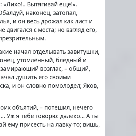
 «Лихо!.. Вытягивай еще!».
балдуй, наконец, затопал,
лья, и он весь дрожал как лист и
двигался с места; но взгляд его,
 презрительным.
акие начал отделывать завитушки,
аконец, утомлённый, бледный и
 замирающий возглас, – общий,
начал душить его своими
ка, и он словно помолодел; Яков,
воих объятий, – потешил, нечего
о… Уж я тебе говорю: далеко… А ты
ай ему присесть на лавку-то; вишь,