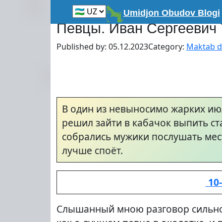
Skip
Главная
»
O'rta talim
»
Maktab darsliklari
Umidjon Obudov Blogi
to
Певцы. Иван Сергеевич 
content
Published by:
05.12.2023
Category:
Maktab da
В один из невыносимо жарких июл
решил зайти в кабачок выпить ста
собрались мужики послушать мест
лучше споёт.
10-
Слышанный мною разговор сильно 