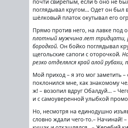
почти свирепым, если б оно не бы
поглядывал кругом… Одет он был 
шёлковый платок окутывал его ог
Прямо против него, на лавке под 
плотный мужчина лет тридцати, р
бородкой.
Он бойко поглядывал кру
щегольские сапоги с оторочкой
. Н
резко отделялся край алой рубахи,
Мой приход – я это мог заметить –
поклонился мне, как знакомому че
ж! – возопил вдруг Обалдуй… – Чег
и с самоуверенной улыбкой промолв
Но, несмотря на единодушно изъяв
словно ждали чего-то.– Начинай! –
кушак и откашлялся…– Жеребий ки