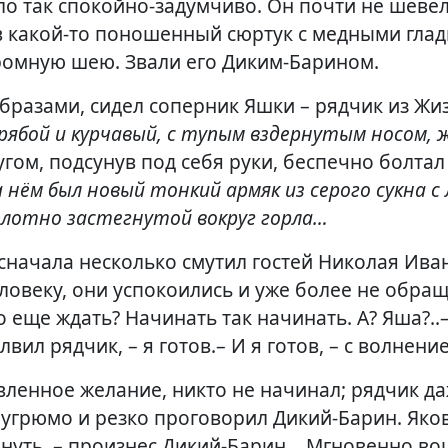
ло так спокойно-задумчиво. Он почти не шеве
в какой-то поношенный сюртук с медными гла
ромную шею. Звали его Диким-Барином.
образами, сидел соперник Яшки – рядчик из Жи
ябой и курчавый, с тупым вздернутым носом, 
гом, подсунув под себя руки, беспечно болтал
а нём был новый тонкий армяк из серого сукна 
 плотно застегнутой вокруг горла…
 сначала несколько смутил гостей Николая Иван
ловеку, они успокоились и уже более не обра
о еще ждать? Начинать так начинать. А? Яша?.
ил рядчик, – я готов.– И я готов, – с волнен
ленное желание, никто не начинал; рядчик даж
 угрюмо и резко проговорил Дикий-Барин. Яков
нуть, – произнес Дикий-Барин… Мгновенно во