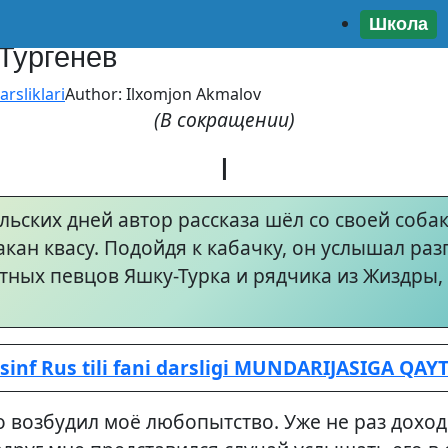
Школа
Тургенев
rsliklari
Author:
Ilxomjon Akmalov
(В сокращении)
I
ьских дней автор рассказа шёл со своей соба
кан квасу. Подойдя к кабачку, он услышал разг
ных певцов Яшку-Турка и рядчика из Жиздры, 
sinf Rus tili fani darsligi MUNDARIJASIGA QAY
возбудил моё любопытство. Уже не раз доходи