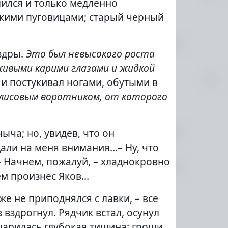
лился и только медленно
дкими пуговицами; старый чёрный
здры.
Это был невысокого роста
живыми карими глазами и жидкой
 и постукивал ногами, обутыми в
с лисовым воротником, от которого
ыча; но, увидев, что он
щали на меня внимания…– Ну, что
.– Начнем, пожалуй, – хладнокровно
ием произнес Яков…
е не приподнялся с лавки, – все
 вздрогнул. Рядчик встал, осунул
царилась глубокая тишина: гроши