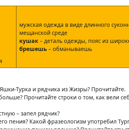
мужская одежда в виде длинного сукон
мещанской среде
кушак
– деталь одежды, пояс из широк
брешешь
– обманываешь
я
Яшки-Турка и рядчика из Жизры? Прочитайте.
больше? Прочитайте строки о том, как вели се
стную – запел рядчик?
его пения? Какой фразеологизм употребил Тург