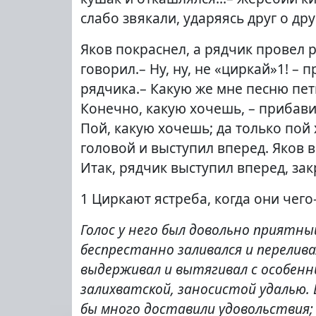
слабо звякали, ударяясь друг о др
Яков покраснел, а рядчик провел р
говорил.– Ну, ну, не «циркай»1! –
рядчика.– Какую же мне песню пет
Конечно, какую хочешь, – прибавил
Пой, какую хочешь; да только пой
головой и выступил вперед. Яков 
Итак, рядчик выступил вперед, за
1 Циркают ястреба, когда они чего
Голос у него был довольно приятный
беспрестанно заливался и перелива
выдерживал и вытягивал с особенн
залихватской, заносистой удалью. 
бы много доставили удовольствия; н