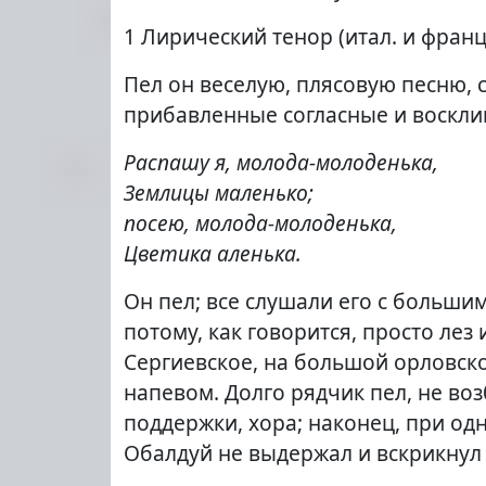
1 Лирический тенор (итал. и франц.
Пел он веселую, плясовую песню, 
прибавленные согласные и воскли
Распашу я, молода-молоденька,
Землицы маленько;
посею, молода-молоденька,
Цветика аленька.
Он пел; все слушали его с больши
потому, как говорится, просто лез
Сергиевское, на большой орловско
напевом. Долго рядчик пел, не во
поддержки, хора; наконец, при од
Обалдуй не выдержал и вскрикнул 