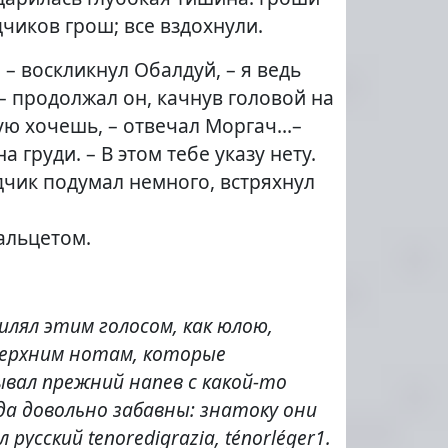
дчиков грош; все вздохнули.
 – воскликнул Обалдуй, – я ведь
 – продолжал он, качнув головой на
кую хочешь, – отвечал Моргач…–
груди. – В этом тебе указу нету.
дчик подумал немного, встряхнул
альцетом.
вилял этим голосом, как юлою,
 верхним нотам, которые
вал прежний напев с какой-то
да довольно забавны: знатоку они
усский tenoredigrazia, ténorléger1.