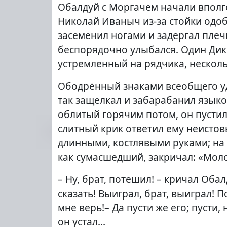
Обалдуй с Моргачем начали вполго
Николай Иваныч из-за стойки одоб
засеменил ногами и задергал плечик
беспорядочно улыбался. Один Дикий
устремленный на рядчика, несколь
Ободрённый знаками всеобщего удо
так защелкал и забарабанил языком
облитый горячим потом, он пустил
слитный крик ответил ему неисто
длинными, костлявыми руками; на 
как сумасшедший, закричал: «Мол
– Ну, брат, потешил! – кричал Оба
сказать! Выиграл, брат, выиграл! 
мне верь!– Да пусти же его; пусти,
он устал…