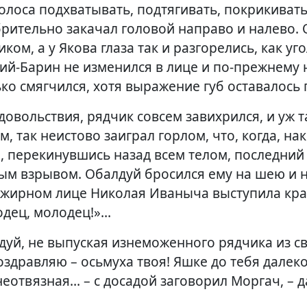
лоса подхватывать, подтягивать, покрикивать:
рительно закачал головой направо и налево. О
ом, а у Якова глаза так и разгорелись, как уго
-Барин не изменился в лице и по-прежнему не 
ко смягчился, хотя выражение губ оставалось
вольствия, рядчик совсем завихрился, и уж т
, так неистово заиграл горлом, что, когда, н
, перекинувшись назад всем телом, последний
вым взрывом. Обалдуй бросился ему на шею и 
жирном лице Николая Иваныча выступила крас
одец, молодец!»…
лдуй, не выпуская изнеможенного рядчика из с
Поздравляю – осьмуха твоя! Яшке до тебя далек
 неотвязная… – с досадой заговорил Моргач, – д