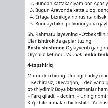
Bundan kattakaniyam bor. Apasiy
Bugun Aravonda katta uloq, deng,
Ertaga biznikiga nonushta qilsak.
Bundaychikin polvonni yana qayti
Sh. Rahmatullayevning «O‘zbek tilinin
Ular ishtirokida gaplar tuzing.
Boshi shishmoq
O‘ylayverib gangi
Qiynalib ketmoq.
Varianti
:
enka-tenk
4-topshiriq
Matnni ko‘chiring. Undagi badiiy ma
– Kechirasiz, Quvvatjon, – deb yana 
o‘xshiydimi? Boya biznesmenlar ham k
– Farq qiladi, – dedim. – Uning nomi t
Ko‘pchilik xonalari bir kishilik. Yash