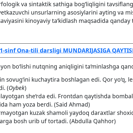
ologik va sintaktik sathiga bog’liqligini tavsiflang
etkazuvchi unsurlarning asosiylarini ayting va miso
iyasini kinoyaviy ta’kidlash maqsadida qanday til
1-sinf Ona-tili darsligi MUNDARIJASIGA QAYTI
on bo‘lishi nutqning aniqligini ta’minlashga qanda
in sovug‘ini kuchaytira boshlagan edi. Qor yo‘q, l
i. (
Oybek
)
‘ilayotgan she’rda edi. Frontdan qaytishda bombala
sida ham yoza berdi. (Said Ahmad)
irmayotgan kuzak shamoli yaydoq daraxtlar shoxida 
larga bosh urib uf tortadi. (Abdulla Qahhor)