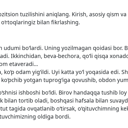
itsion tuzilishini aniqlang. Kirish, asosiy qism v
o‘rtoqlaringiz bilan fikrlashing.
h udumi bo‘lardi. Uning yozilmagan qoidasi bor. Bi
di. Ikkinchidan, beva-bechora, qo‘li qisqa xona
vom etaveradi…
, ko‘p odam yig‘ildi. Uyi katta yo‘l yoqasida edi.
g ko‘pchib yotgan tuprog‘iga qovushib, obdon yu
hnisi ishboshi bo‘ldi. Birov handaqqa tushib loy s
gak bilan tortib oladi, boshqasi hafsala bilan suv
gi tut tagida ovqatlanib o‘tirsak, o‘qituvchimning k
‘qituvchimizning oldiga bordi.