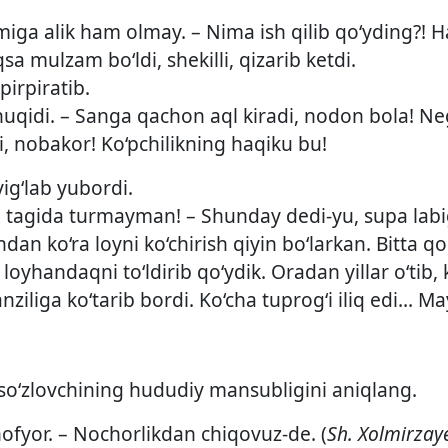
lomiga alik ham olmay. – Nima ish qilib qo‘yding?!
a mulzam bo‘ldi, shekilli, qizarib ketdi.
pirpiratib.
nuqidi. – Sanga qachon aql kiradi, nodon bola! Neg
i, nobakor! Ko‘pchilikning haqiku bu!
yig‘lab yubordi.
tagida turmayman! – Shunday dedi-yu, supa labig
an ko‘ra loyni ko‘chirish qiyin bo‘larkan. Bitta q
i loyhandaqni to‘ldirib qo‘ydik. Oradan yillar o‘t
iliga ko‘tarib bordi. Ko‘cha tuprog‘i iliq edi… Ma
, so‘zlovchining hududiy mansubligini aniqlang.
ofyor. – Nochorlikdan chiqovuz-de. (
Sh. Xolmirzay