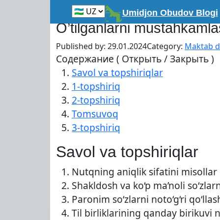
Skip
Главная
»
O'rta talim
»
Maktab darsliklari
Umidjon Obudov Blogi
to
O’tilganlarni mustahkaml
content
Published by:
29.01.2024
Category:
Maktab da
Содержание ( Открыть / Закрыть )
Savol va topshiriqlar
1-topshiriq
2-topshiriq
Tomsuvoq
3-topshiriq
Savol va topshiriqlar
Nutqning aniqlik sifatini misollar
Shakldosh va ko‘p ma’noli so‘zlarn
Paronim so‘zlarni noto‘g‘ri qo‘ll
Til birliklarining qanday birikuvi