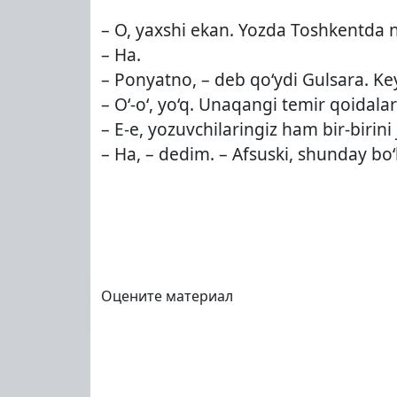
– O, yaxshi ekan. Yozda Toshkentda na
– Ha.
– Ponyatno, – deb qo‘ydi Gulsara. Ke
– O‘-o‘, yo‘q. Unaqangi temir qoid
– E-e, yozuvchilaringiz ham bir-birin
– Ha, – dedim. – Afsuski, shunday bo
Оцените материал