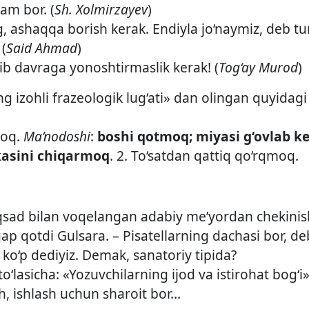
am bor. (
Sh. Xolmirzayev
)
 ashaqqa borish kerak. Endiyla jo‘naymiz, deb tur
 (
Said Ahmad
)
b davraga yonoshtirmaslik kerak! (
Tog‘ay Murod
)
g izohli frazeologik lug‘ati» dan olingan quyidagi 
moq.
Ma’nodoshi
:
boshi qotmoq; miyasi g‘ovlab k
asini chiqarmoq
. 2. To‘satdan qattiq qo‘rqmoq.
qsad bilan voqelangan adabiy me’yordan chekinish 
gap qotdi Gulsara. – Pisatellarning dachasi bor, d
o‘p dediyiz. Demak, sanatoriy tipida?
o‘lasicha: «Yozuvchilarning ijod va istirohat bog‘i
ash, ishlash uchun sharoit bor…