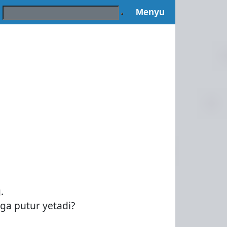
Поиск:
Menyu
.
iga putur yetadi?