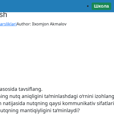
Школа
ash
rsliklari
Author:
Ilxomjon Akmalov
 asosida tavsiflang.
ing nutq aniqligini ta’minlashdagi o‘rnini izohlang
ash natijasida nutqning qaysi kommunikativ sifatlar
 nutqning mantiqiyligini ta’minlaydi?