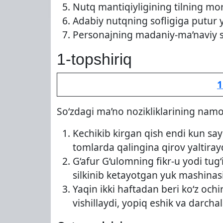
Nutq mantiqiyligining tilning morf
Adabiy nutqning sofligiga putur y
Personajning madaniy-ma’naviy sav
1-topshiriq
1
So‘zdagi ma’no nozikliklarining namoy
Kechikib kirgan qish endi kun say
tomlarda qalingina qirov yaltirayd
G‘afur G‘ulomning fikr-u yodi tug
silkinib ketayotgan yuk mashina
Yaqin ikki haftadan beri ko‘z och
vishillaydi, yopiq eshik va darcha