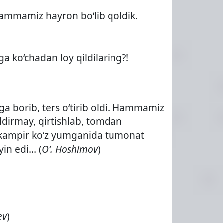
 Hammamiz hayron bo‘lib qoldik.
a ko‘chadan loy qildilaring?!
a borib, ters o‘tirib oldi. Hammamiz
oldirmay, qirtishlab, tomdan
ib, kampir ko‘z yumganida tumonat
yin edi… (
O‘. Hoshimov
)
ev
)