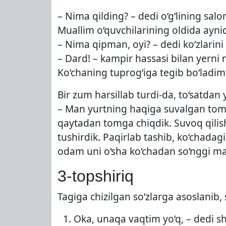
– Nima qilding? – dedi o‘g‘lining sa
Muallim o‘quvchilarining oldida ayniqs
– Nima qipman, oyi? – dedi ko‘zlarini 
– Dard! – kampir hassasi bilan yerni 
Ko‘chaning tuprog‘iga tegib bo‘ladim
Bir zum harsillab turdi-da, to‘satdan 
– Man yurtning haqiga suvalgan tom 
qaytadan tomga chiqdik. Suvoq qilishd
tushirdik. Paqirlab tashib, ko‘chadag
odam uni o‘sha ko‘chadan so‘nggi manz
3-topshiriq
Tagiga chizilgan so‘zlarga asoslanib
Oka, unaqa vaqtim yo‘q, – dedi sh