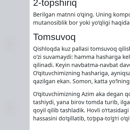
2-topshiriq
Berilgan matnni o‘qing. Uning kompoz
mutanosiblik bor yoki yo‘qligi haqida 
Tomsuvoq
Qishloqda kuz pallasi tomsuvoq qilis
o‘zi suvamaydi: hamma hasharga kela
qilinadi. Keyin navbatma-navbat da
O‘qituvchimizning hashariga, ayniqsa
qazilgan ekan. Somon, katta yo‘lnin
O‘qituvchimizning Azim aka degan qo‘s
tashiydi, yana birov tomda turib, il
qoyil qilib tashladik. Hovli o‘rtasida
hassasini do‘qillatib, to‘ppa-to‘g‘ri o