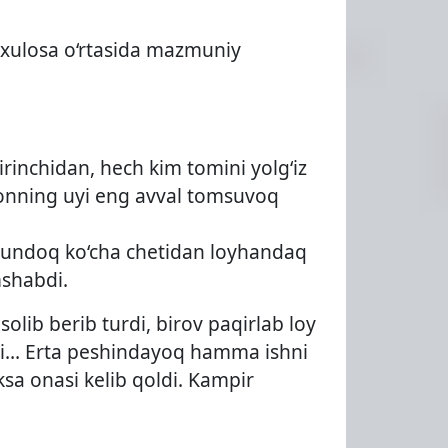
a xulosa o‘rtasida mazmuniy
rinchidan, hech kim tomini yolg‘iz
donning uyi eng avval tomsuvoq
 Shundoq ko‘cha chetidan loyhandaq
mshabdi.
olib berib turdi, birov paqirlab loy
aydi… Erta peshindayoq hamma ishni
eksa onasi kelib qoldi. Kampir