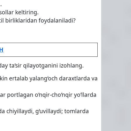
.
llar keltiring.
 birliklaridan foydalaniladi?
SH
y ta’sir qilayotganini izohlang.
ekin ertalab yalang‘och daraxtlarda va
r portlagan o‘nqir-cho‘nqir yo‘llarda
chiyillaydi, g‘uvillaydi; tomlarda