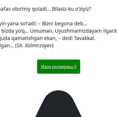
fas obo‘miy qoladi… Bilasiz-ku o‘ziyiz?
yin yana so‘radi: – Bizni begona deb…
alar bizda yo‘q… Umuman, Uyushmamizdayam ilgari
i juda qamatishgan ekan, – dedi Tavakkal.
‘lgan… (
Sh. Xolmirzayev
)
Изох колдириш
0