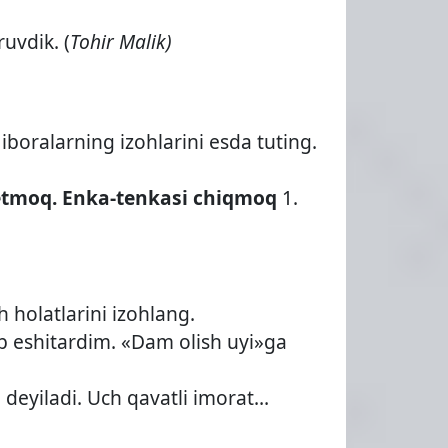
uvdik. (
Tohir
Malik)
iboralarning izohlarini esda tuting.
etmoq.
Enka-tenkasi chiqmoq
1.
holatlarini izohlang.
eb eshitardim. «Dam olish uyi»ga
» deyiladi. Uch qavatli imorat…