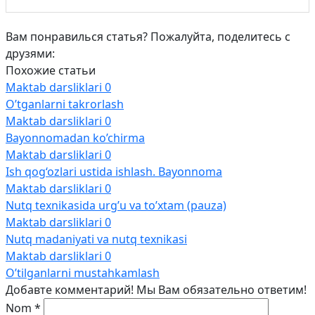
Вам понравилься статья? Пожалуйта, поделитесь с
друзями:
Похожие статьи
Maktab darsliklari
0
O’tganlarni takrorlash
Maktab darsliklari
0
Bayonnomadan ko’chirma
Maktab darsliklari
0
Ish qog‘ozlari ustida ishlash. Bayonnoma
Maktab darsliklari
0
Nutq texnikasida urg’u va to’xtam (pauza)
Maktab darsliklari
0
Nutq madaniyati va nutq texnikasi
Maktab darsliklari
0
O’tilganlarni mustahkamlash
Добавте комментарий! Мы Вам обязательно ответим!
Nom
*