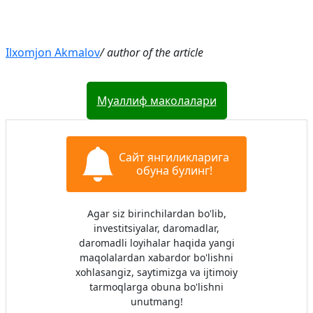
Ilxomjon Akmalov
/ author of the article
Муаллиф маколалари
Сайт янгиликларига
обуна булинг!
Agar siz birinchilardan bo'lib,
investitsiyalar, daromadlar,
daromadli loyihalar haqida yangi
maqolalardan xabardor bo'lishni
xohlasangiz, saytimizga va ijtimoiy
tarmoqlarga obuna bo'lishni
unutmang!