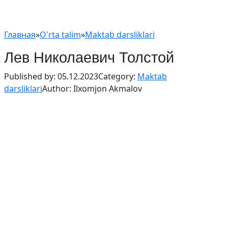
Главная
»
O'rta talim
»
Maktab darsliklari
Лев Николаевич Толстой
Published by:
05.12.2023
Category:
Maktab
darsliklari
Author:
Ilxomjon Akmalov