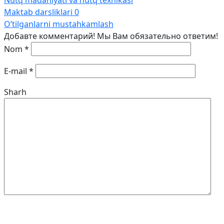
Nutq madaniyati va nutq texnikasi
Maktab darsliklari
0
O’tilganlarni mustahkamlash
Добавте комментарий! Мы Вам обязательно ответим!
Nom
*
E-mail
*
Sharh