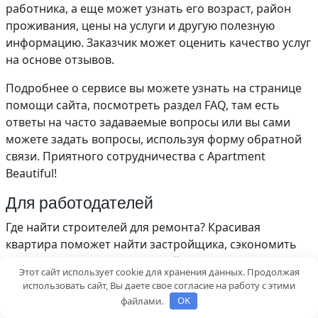
работника, а еще может узнать его возраст, район
проживания, цены на услуги и другую полезную
информацию. Заказчик может оценить качество услуг
на основе отзывов.
Подробнее о сервисе вы можете узнать на странице
помощи сайта, посмотреть раздел FAQ, там есть
ответы на часто задаваемые вопросы или вы сами
можете задать вопросы, используя форму обратной
связи. Приятного сотрудничества с Apartment
Beautiful!
Для работодателей
Где найти строителей для ремонта? Красивая
квартира поможет найти застройщика, сэкономить
время и деньги. Поиск застройщика осуществляется
Этот сайт использует cookie для хранения данных. Продолжая
всего в 4 шага:
использовать сайт, Вы даете свое согласие на работу с этими
файлами.
OK
1. Разместите заказ бесплатно! Пожалуйста, подробно