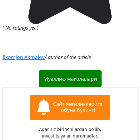
( No ratings yet )
Ilxomjon Akmalov
/ author of the article
Муаллиф маколалари
Сайт янгиликларига
обуна булинг!
Agar siz birinchilardan bo'lib,
investitsiyalar, daromadlar,