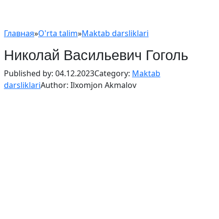
Главная
»
O'rta talim
»
Maktab darsliklari
Николай Васильевич Гоголь
Published by:
04.12.2023
Category:
Maktab
darsliklari
Author:
Ilxomjon Akmalov