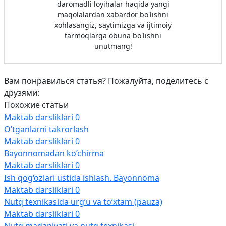
daromadli loyihalar haqida yangi
maqolalardan xabardor bo'lishni
xohlasangiz, saytimizga va ijtimoiy
tarmoqlarga obuna bo'lishni
unutmang!
Вам понравилься статья? Пожалуйта, поделитесь с
друзями:
Похожие статьи
Maktab darsliklari
0
O’tganlarni takrorlash
Maktab darsliklari
0
Bayonnomadan ko’chirma
Maktab darsliklari
0
Ish qog‘ozlari ustida ishlash. Bayonnoma
Maktab darsliklari
0
Nutq texnikasida urg’u va to’xtam (pauza)
Maktab darsliklari
0