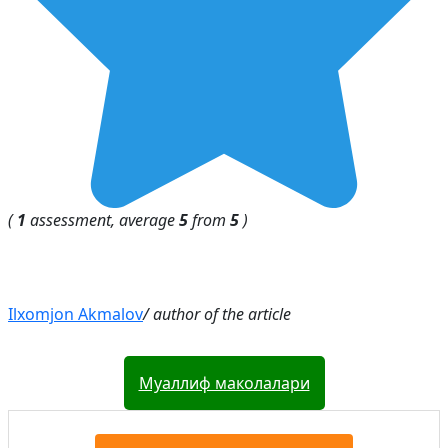
(
1
assessment, average
5
from
5
)
Ilxomjon Akmalov
/ author of the article
Муаллиф маколалари