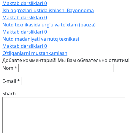
Maktab darsliklari
0
Ish qog‘ozlari ustida ishlash. Bayonnoma
Maktab darsliklari
0
Nutq texnikasida urg’u va to’xtam (pauza)
Maktab darsliklari
0
Nutq madaniyati va nutq texnikasi
Maktab darsliklari
0
O’tilganlarni mustahkamlash
Добавте комментарий! Мы Вам обязательно ответим!
Nom
*
E-mail
*
Sharh