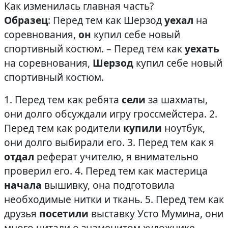
Как изменилась главная часть?
Образец
: Перед тем как Шерзод
уехал
на
соревнования,
он
купил себе новый
спортивный костюм. – Перед тем как
уехать
на соревнования,
Шерзод
купил себе новый
спортивный костюм.
1. Перед тем как ребята
сели
за шахматы,
они долго обсуждали игру гроссмейстера. 2.
Перед тем как родители
купили
ноутбук,
они долго выбирали его. 3. Перед тем как я
отдал
реферат учителю, я внимательно
проверил его. 4. Перед тем как мастерица
начала
вышивку, она подготовила
необходимые нитки и ткань. 5. Перед тем как
друзья
посетили
выставку Усто Мумина, они
много читали о знаменитом художнике.