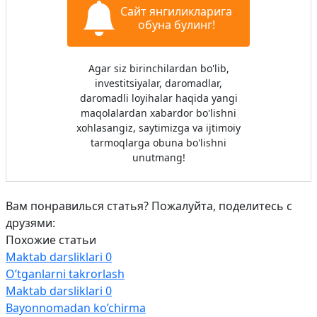
Сайт янгиликларига
обуна булинг!
Agar siz birinchilardan bo'lib,
investitsiyalar, daromadlar,
daromadli loyihalar haqida yangi
maqolalardan xabardor bo'lishni
xohlasangiz, saytimizga va ijtimoiy
tarmoqlarga obuna bo'lishni
unutmang!
Вам понравилься статья? Пожалуйта, поделитесь с
друзями:
Похожие статьи
Maktab darsliklari
0
O’tganlarni takrorlash
Maktab darsliklari
0
Bayonnomadan ko’chirma