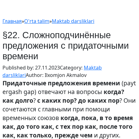
Главная
»
O'rta talim
»
Maktab darsliklari
§22. Сложноподчинённые
предложения с придаточными
времени
Published by:
27.11.2023
Category:
Maktab
darsliklari
Author:
Ilxomjon Akmalov
Придаточные предложения времени
(payt
ergash gap) отвечают на вопросы
когда?
как долго
?
с каких пор? до каких пор
? Они
сочетаются с главными при помощи
временных союзов
когда, пока, в то время
как, до того как, с тех пор как, после того
как, как только, прежде чем
и других.