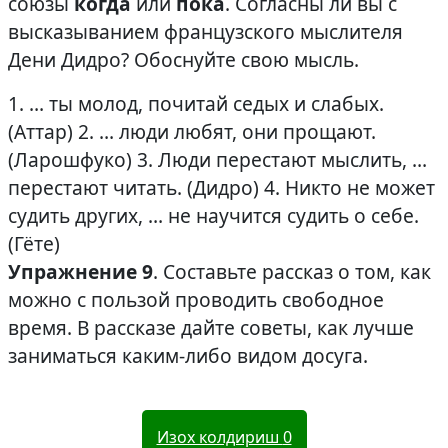
союзы
когда
или
пока
. Согласны ли вы с
высказыванием французского мыслителя
Дени Дидро? Обоснуйте свою мысль.
1. … ты молод, почитай седых и слабых.
(Аттар) 2. … люди любят, они прощают.
(Ларошфуко) 3. Люди перестают мыслить, …
перестают читать. (Дидро) 4. Никто не может
судить других, … не научится судить о себе.
(Гёте)
Упражнение 9
. Составьте рассказ о том, как
можно с пользой проводить свободное
время. В рассказе дайте советы, как лучше
заниматься каким-либо видом досуга.
Изох колдириш
0