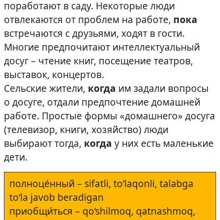
поработают в саду. Некоторые люди
отвлекаются от проблем на работе,
пока
встречаются с друзьями, ходят в гости.
Многие предпочитают интеллектуальный
досуг – чтение книг, посещение театров,
выставок, концертов.
Сельские жители,
когда
им задали вопросы
о досуге, отдали предпочтение домашней
работе. Простые формы «домашнего» досуга
(телевизор, книги, хозяйство) люди
выбирают тогда,
когда
у них есть маленькие
дети.
полноце́нный – sifatli, to‘laqonli, talabga
to‘la javob beradigan
приобщи́ться – qo‘shilmoq, qatnashmoq,