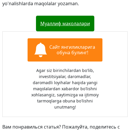
yo'nalishlarda maqolalar yozaman.
Муаллиф маколалари
Сайт янгиликларига
обуна булинг!
Agar siz birinchilardan bo'lib,
investitsiyalar, daromadlar,
daromadli loyihalar haqida yangi
maqolalardan xabardor bo'lishni
xohlasangiz, saytimizga va ijtimoiy
tarmoqlarga obuna bo'lishni
unutmang!
Вам понравилься статья? Пожалуйта, поделитесь с