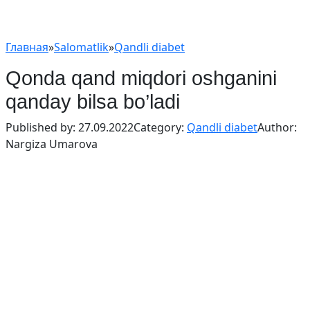
Главная
»
Salomatlik
»
Qandli diabet
Qonda qand miqdori oshganini
qanday bilsa bo’ladi
Published by:
27.09.2022
Category:
Qandli diabet
Author:
Nargiza Umarova