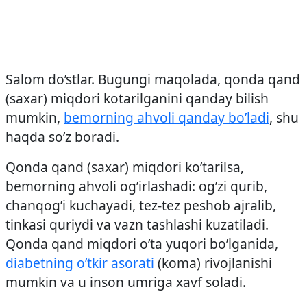
Salom do’stlar. Bugungi maqolada, qonda qand
(saxar) miqdori kotarilganini qanday bilish
mumkin,
bemorning ahvoli qanday bo’ladi
, shu
haqda so’z boradi.
Qonda qand (saxar) miqdori ko’tarilsa,
bemorning ahvoli og’irlashadi: og’zi qurib,
chanqog’i kuchayadi, tez-tez peshob ajralib,
tinkasi quriydi va vazn tashlashi kuzatiladi.
Qonda qand miqdori o’ta yuqori bo’lganida,
diabetning o’tkir asorati
(koma) rivojlanishi
mumkin va u inson umriga xavf soladi.