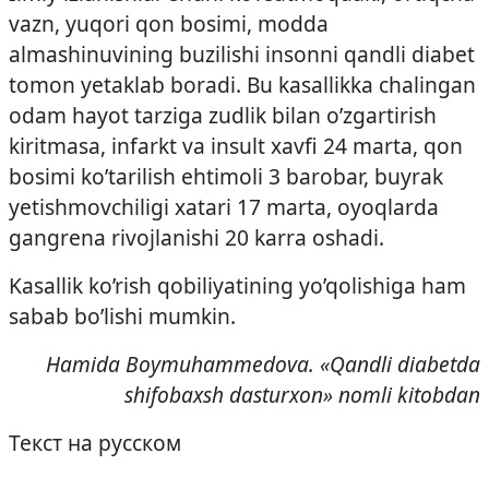
vazn, yuqori qon bosimi, modda
almashinuvining buzilishi insonni qandli diabet
tomon yetaklab boradi. Bu kasallikka chalingan
odam hayot tarziga zudlik bilan o’zgartirish
kiritmasa, infarkt va insult xavfi 24 marta, qon
bosimi ko’tarilish ehtimoli 3 barobar, buyrak
yetishmovchiligi xatari 17 marta, oyoqlarda
gangrena rivojlanishi 20 karra oshadi.
Kasallik ko’rish qobiliyatining yo’qolishiga ham
sabab bo’lishi mumkin.
Hamida Boymuhammedova. «Qandli diabetda
shifobaxsh dasturxon» nomli kitobdan
Текст на русском