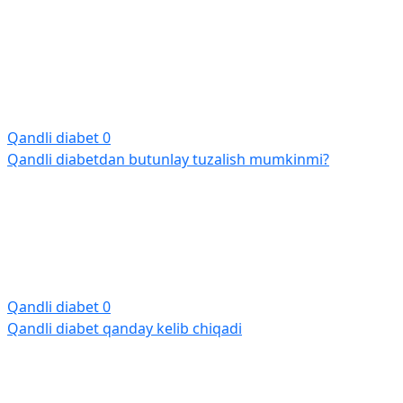
Qandli diabet
0
Qandli diabetdan butunlay tuzalish mumkinmi?
Qandli diabet
0
Qandli diabet qanday kelib chiqadi