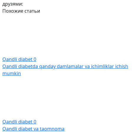
друзями:
Похожие статьи
Qandli diabet
0
Qandli diabetda qanday damlamalar va ichimliklar ichish
mumkin
Qandli diabet
0
Qandli diabet va taomnoma