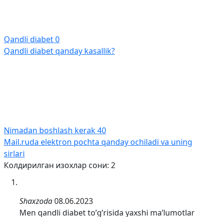
Qandli diabet
0
Qandli diabet qanday kasallik?
Nimadan boshlash kerak
40
Mail.ruda elektron pochta qanday ochiladi va uning
sirlari
Колдирилган изохлар сони: 2
Shaxzoda
08.06.2023
Men qandli diabet to’g’risida yaxshi ma’lumotlar