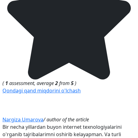
(
1
assessment, average
2
from
5
)
Qondagi qand miqdorini o'lchash
Nargiza Umarova
/ author of the article
Bir necha yillardan buyon internet texnologiyalarini
o'rganib tajribalarimni oshirib kelayapman. Va turli