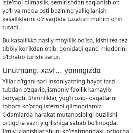
iste’mol qilmaslik, semirishdan saqlanish o’t
yo’li va me’da osti bezining yallig’lanish
kasalliklarini o’z vaqtida tuzatish muhim o’rin
tutadi.
Bu kasallikka nasliy moyillik bo’lsa, kishi tez-tez
tibbiy ko’rikdan o’tib, qonidagi qand miqdorini
o’lchatib turishi zarur.
Unutmang, xavf… yoningizda
Yillar o’tgani sari insoniyatning hayot tarzi
tubdan o’zgarib,jismoniy faollik kamayib
boryapti. Shirinliklar, yog’li oziq- ovqatlarni
tobora ko’proq iste’mol qilmoqdamiz.
Odamlarda harakat mutanosibligi buzilishi
ortiqcha vazn yig’ilishiga sabab bo’lmoqda.
Ilmiy izlanishlar shuni ko’rsatmoqdaki, ortiqcha