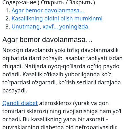
Содержание ( Открыть / Закрыть )
Agar bemor davolanmasa…
Kasallikning oldini olish mumkinmi
Unutmang, xavf… yoningizda
Agar bemor davolanmasa…
Noto’gri davolanish yoki to’liq davolanmaslik
oqibatida dard zo’rayib, asablar faoliyati izdan
chiqadi. Natijada oyoq-qo’llarda og’riq paydo
bo’ladi. Kasallik o’tkazib yuborilganda ko’z
to’rpardasi o’zgaradi, ko’rish sezilarli darajada
pasayadi.
Qandli diabet
ateroskleroz (yurak va qon
tomirlari sklerozi) ning rivojlanishiga ham yo’l
ochadi. Bu kasallikning yana bir asorati –
buyraklarning diabetga oid nefropatiyasidir.