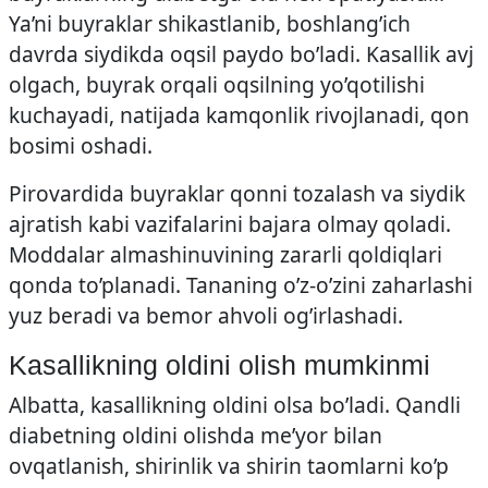
Ya’ni buyraklar shikastlanib, boshlang’ich
davrda siydikda oqsil paydo bo’ladi. Kasallik avj
olgach, buyrak orqali oqsilning yo’qotilishi
kuchayadi, natijada kamqonlik rivojlanadi, qon
bosimi oshadi.
Pirovardida buyraklar qonni tozalash va siydik
ajratish kabi vazifalarini bajara olmay qoladi.
Moddalar almashinuvining zararli qoldiqlari
qonda to’planadi. Tananing o’z-o’zini zaharlashi
yuz beradi va bemor ahvoli og’irlashadi.
Kasallikning oldini olish mumkinmi
Albatta, kasallikning oldini olsa bo’ladi. Qandli
diabetning oldini olishda me’yor bilan
ovqatlanish, shirinlik va shirin taomlarni ko’p