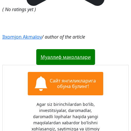
( No ratings yet )
Ilxomjon Akmalov
/ author of the article
Муаллиф маколалари
Сайт янгиликларига
обуна булинг!
Agar siz birinchilardan bo'lib,
investitsiyalar, daromadlar,
daromadli loyihalar haqida yangi
maqolalardan xabardor bo'lishni
xohlasangiz, saytimizga va ijtimoiy