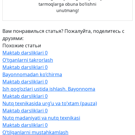
tarmoqlarga obuna bo'lishni
unutmang!
Вам понравилься статья? Пожалуйта, поделитесь с
друзями:
Похожие статьи
Maktab darsliklari
0
O’tganlarni takrorlash
Maktab darsliklari
0
Bayonnomadan ko’chirma
Maktab darsliklari
0
Ish qog‘ozlari ustida ishlash. Bayonnoma
Maktab darsliklari
0
Nutq texnikasida urg’u va to’xtam (pauza)
Maktab darsliklari
0
Nutq madaniyati va nutq texnikasi
Maktab darsliklari
0
O’tilganlarni mustahkamlash