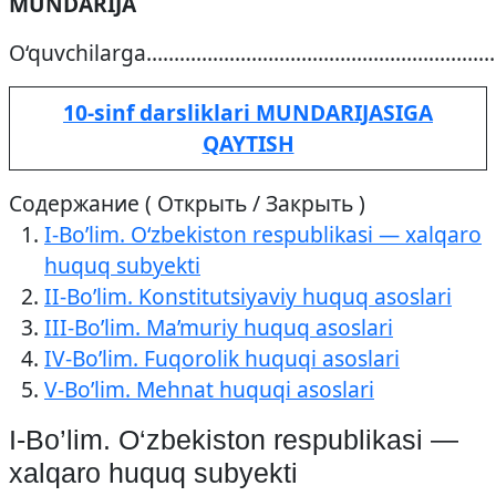
MUNDARIJA
O‘quvchilarga……………………………………………………
10-sinf darsliklari MUNDARIJASIGA
QAYTISH
Содержание ( Открыть / Закрыть )
I-Bo’lim. O‘zbekiston respublikasi — xalqaro
huquq subyekti
II-Bo’lim. Konstitutsiyaviy huquq asoslari
III-Bo’lim. Ma’muriy huquq asoslari
IV-Bo’lim. Fuqorolik huquqi asoslari
V-Bo’lim. Mehnat huquqi asoslari
I-Bo’lim. O‘zbekiston respublikasi —
xalqaro huquq subyekti