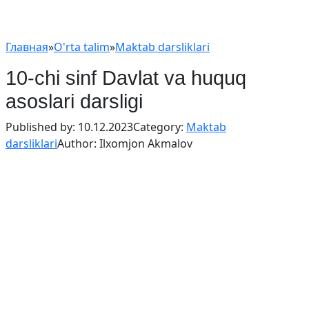
Главная
»
O'rta talim
»
Maktab darsliklari
10-chi sinf Davlat va huquq
asoslari darsligi
Published by:
10.12.2023
Category:
Maktab
darsliklari
Author:
Ilxomjon Akmalov