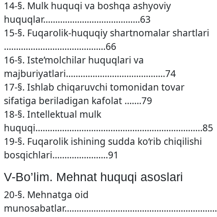
14-§. Mulk huquqi va boshqa ashyoviy
huquqlar………………………………….63
15-§. Fuqarolik-huquqiy shartnomalar shartlari
……………………………………66
16-§. Iste’molchilar huquqlari va
majburiyatlari…………………………………..74
17-§. Ishlab chiqaruvchi tomonidan tovar
sifatiga beriladigan kafolat …….79
18-§. Intellektual mulk
huquqi……………………………………………………………85
19-§. Fuqarolik ishining sudda ko‘rib chiqilishi
bosqichlari…………………..91
V-Bo’lim. Mehnat huquqi asoslari
20-§. Mehnatga oid
munosabatlar………………………………………………………