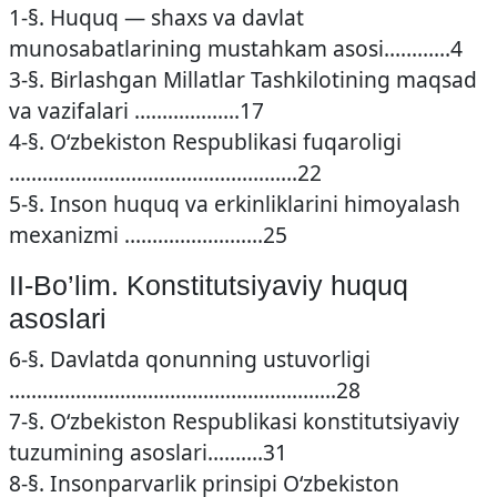
1-§. Huquq — shaxs va davlat
munosabatlarining mustahkam asosi…………4
3-§. Birlashgan Millatlar Tashkilotining maqsad
va vazifalari ……………….17
4-§. O‘zbekiston Respublikasi fuqaroligi
…………………………………………….22
5-§. Inson huquq va erkinliklarini himoyalash
mexanizmi …………………….25
II-Bo’lim. Konstitutsiyaviy huquq
asoslari
6-§. Davlatda qonunning ustuvorligi
…………………………………………………..28
7-§. O‘zbekiston Respublikasi konstitutsiyaviy
tuzumining asoslari……….31
8-§. Insonparvarlik prinsipi O‘zbekiston