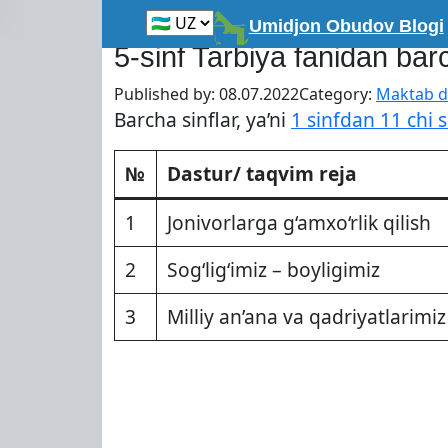
Skip
Главная
»
O'rta talim
»
Maktab darsliklari
Umidjon Obudov Blogi
to
5-sinf Tarbiya fanidan barc
content
Published by:
08.07.2022
Category:
Maktab da
Barcha sinflar, ya’ni
1 sinfdan 11 chi 
№
Dastur/ taqvim reja
1
Jonivorlarga g‘amxo‘rlik qilish
2
Sog‘lig‘imiz – boyligimiz
3
Milliy an’ana va qadriyatlarimiz