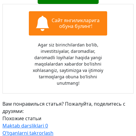
Сайт янгиликларига
обуна булинг!
Agar siz birinchilardan bo'lib,
investitsiyalar, daromadlar,
daromadli loyihalar haqida yangi
maqolalardan xabardor bo'lishni
xohlasangiz, saytimizga va ijtimoiy
tarmoqlarga obuna bo'lishni
unutmang!
Вам понравилься статья? Пожалуйта, поделитесь с
друзями:
Похожие статьи
Maktab darsliklari
0
O’tganlarni takrorlash