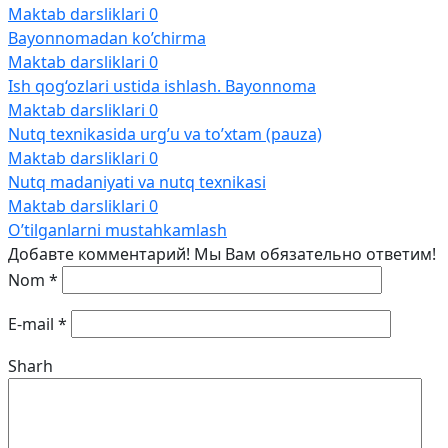
Maktab darsliklari
0
Bayonnomadan ko’chirma
Maktab darsliklari
0
Ish qog‘ozlari ustida ishlash. Bayonnoma
Maktab darsliklari
0
Nutq texnikasida urg’u va to’xtam (pauza)
Maktab darsliklari
0
Nutq madaniyati va nutq texnikasi
Maktab darsliklari
0
O’tilganlarni mustahkamlash
Добавте комментарий! Мы Вам обязательно ответим!
Nom
*
E-mail
*
Sharh