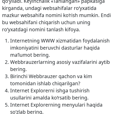
qo‘yiladi. Keyinchalik «Tanlangan» papkasiga
kirganda, undagi websahifalar ro‘yxatida
mazkur web­sahifa nomini ko‘rish mumkin. Endi
bu web­sahifani chiqarish uchun uning
ro‘yxatdagi nomini tanlash kifoya.
Internetning WWW xizmatidan foydalanish
imkoniyatini beruvchi dasturlar haqida
ma’lumot bering.
Web­brauzerlarning asosiy vazifalarini aytib
bering.
Birinchi Web­brauzer qachon va kim
tomonidan ishlab chiqarilgan?
Internet Explorerni ishga tushirish
usullarini amalda ko‘rsatib bering.
Internet Explorerning menyulari haqida
so‘zlab bering.