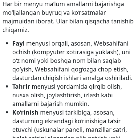
Har bir menyu ma’lum amallarni bajarishga
mo‘ljallangan buyruq va ko‘rsatmalar
majmuidan iborat. Ular bilan qisqacha tanishib
chiqamiz.
Fayl
menyusi orqali, asosan, Web­sahifani
ochish (kompyuter xotirasiga yuklash), uni
o‘z nomi yoki boshqa nom bilan saqlab
qo‘yish, Web­sahifani qog‘ozga chop etish,
dasturdan chiqish ishlari amalga oshiriladi.
Tahrir
menyusi yordamida qirqib olish,
nusxa olish, joylashtirish, izlash kabi
amallarni bajarish mumkin.
Ko‘rinish
menyusi tarkibiga, asosan,
dasturning ekrandagi ko‘rinishiga ta’sir
etuvchi (uskunalar paneli, manzillar satri,