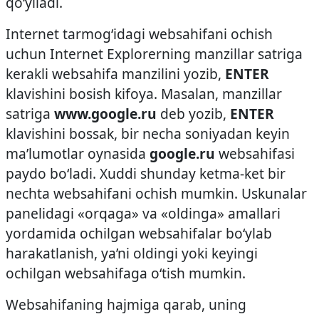
qo‘yiladi.
Internet tarmog‘idagi web­sahifani ochish
uchun Internet Explorerning manzillar satriga
kerakli web­sahifa manzilini yozib,
ENTER
klavishini bosish kifoya. Masalan, manzillar
satriga
www.google.ru
deb yozib,
ENTER
klavishini bossak, bir necha soniyadan keyin
ma’lumotlar oynasida
google.ru
web­sahifasi
paydo bo‘ladi. Xuddi shunday ketma-­ket bir
nechta web­sahifani ochish mumkin. Uskunalar
panelidagi «orqaga» va «oldinga» amallari
yordamida ochilgan web­sahifalar bo‘ylab
harakatlanish, ya’ni oldingi yoki keyingi
ochilgan web­sahifaga o‘tish mumkin.
Web­sahifaning hajmiga qarab, uning