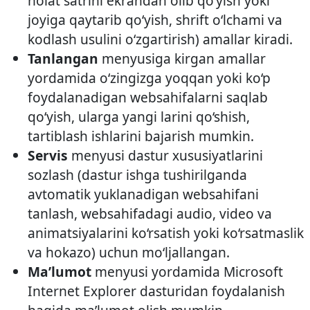
holat satrini ekrandan olib qo‘yish yoki
joyiga qaytarib qo‘yish, shrift o‘lchami va
kodlash usulini o‘zgartirish) amallar kiradi.
Tanlangan
menyusiga kirgan amallar
yordamida o‘zingizga yoqqan yoki ko‘p
foydalanadigan web­sahifalarni saqlab
qo‘yish, ularga yangi larini qo‘shish,
tartiblash ishlarini bajarish mumkin.
Servis
menyusi dastur xususiyatlarini
sozlash (dastur ishga tushirilganda
avtomatik yuklanadigan web­sahifani
tanlash, web­sahifadagi audio, video va
animatsiyalarini ko‘rsatish yoki ko‘rsatmaslik
va hokazo) uchun mo‘ljallangan.
Ma’lumot
menyusi yordamida Microsoft
Internet Explorer dasturidan foydalanish