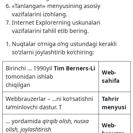
«Tanlangan» menyusining asosiy
vazifalarini izohlang.
Internet Explorerning uskunalari
vazifalarini tahlil etib bering.
Nuqtalar o‘rniga o‘ng ustundagi kerakli
so‘zlarni joylashtirib ko‘chiring:
Birinchi … 1990­yil
Tim Berners-Li
Web-
tomonidan ishlab
sahifa
chiqilgan
Web­brauzerlar – …ni ko‘rsatishni
Tahrir
ta’minlovchi dastur. T
menyusi
… yordamida
qirqib olish, nusxa
Web-
olish, joylashtirish