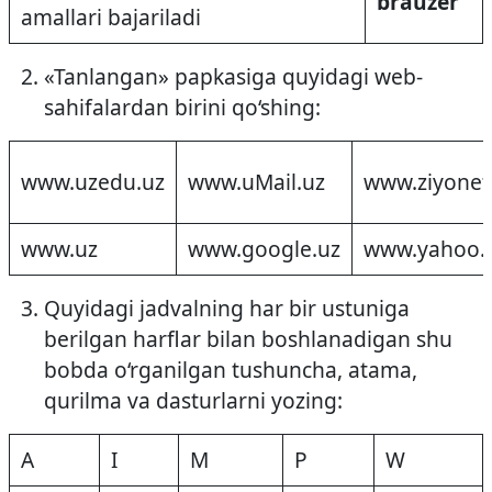
brauzer
amallari bajariladi
«Tanlangan» papkasiga quyidagi web­
sahifalardan birini qo‘­shing:
www.uzedu.uz
www.uMail.uz
www.ziyonet
www.uz
www.google.uz
www.yahoo.
Quyidagi jadvalning har bir ustuniga
berilgan harflar bilan boshlanadigan shu
bobda o‘rganilgan tushuncha, atama,
qurilma va dasturlarni yozing:
A
I
M
P
W