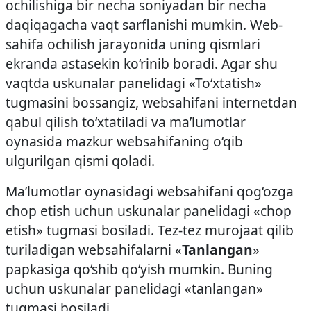
ochilishiga bir necha soniyadan bir necha
daqiqagacha vaqt sarflanishi mumkin. Web­
sahifa ochilish jarayonida uning qismlari
ekranda asta­sekin ko‘rinib boradi. Agar shu
vaqtda uskunalar panelidagi «To‘xtatish»
tugmasini bossangiz, web­sahifani internetdan
qabul qilish to‘xtatiladi va ma’lumotlar
oynasida mazkur web­sahifaning o‘qib
ulgurilgan qismi qoladi.
Ma’lumotlar oynasidagi web­sahifani qog‘ozga
chop etish uchun uskunalar panelidagi «chop
etish» tugmasi bosiladi. Tez-­tez murojaat qilib
turiladigan web­sahifalarni «
Tanlangan
»
papkasiga qo‘shib qo‘yish mumkin. Buning
uchun uskunalar panelidagi «tanlangan»
tugmasi bosiladi.