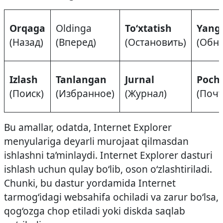
Orqaga
Oldinga
To‘xtatish
Yangi
(Назад)
(Вперед)
(Остановить)
(Обна
Izlash
Tanlangan
Jurnal
Poch
(Поиск)
(Избранное)
(Журнал)
(Почт
Bu amallar, odatda, Internet Explorer
menyulariga deyarli murojaat qilmasdan
ishlashni ta’minlaydi. Internet Explorer dasturi
ishlash uchun qulay bo‘lib, oson o‘zlashtiriladi.
Chunki, bu dastur yordamida Internet
tarmog‘idagi web­sahifa ochiladi va zarur bo‘lsa,
qog‘ozga chop etiladi yoki diskda saqlab