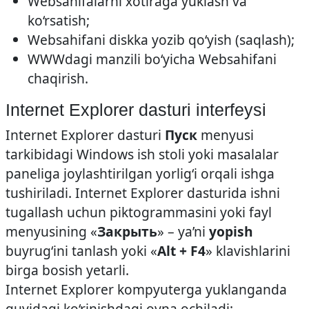
Web­sahifalarni xotiraga yuklash va
ko‘rsatish;
Web­sahifani diskka yozib qo‘yish (saqlash);
WWWdagi manzili bo‘yicha Web­sahifani
chaqirish.
Internet Explorer dasturi interfeysi
Internet Explorer dasturi
Пуск
menyusi
tarkibidagi Windows ish stoli yoki masalalar
paneliga joylashtirilgan yorlig‘i orqali ishga
tushiriladi. Internet Explorer dasturida ishni
tugallash uchun piktogrammasini yoki fayl
menyusining «
Закрыть
» – ya’ni
yopish
buyrug‘ini tanlash yoki «
Alt + F4
» klavishlarini
birga bosish yetarli.
Internet Explorer kompyuterga yuklanganda
quyidagi ko‘rinishdagi oyna ochiladi: