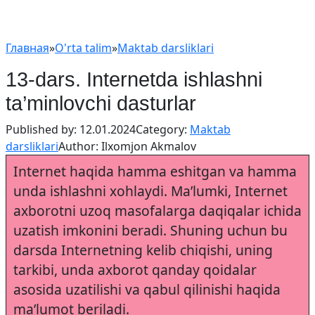
Главная
»
O'rta talim
»
Maktab darsliklari
13-dars. Internetda ishlashni
ta’minlovchi dasturlar
Published by:
12.01.2024
Category:
Maktab
darsliklari
Author:
Ilxomjon Akmalov
Internet haqida hamma eshitgan va hamma
unda ishlashni xohlaydi. Ma’lumki, Internet
axborotni uzoq masofalarga daqiqalar ichida
uzatish imkonini beradi. Shuning uchun bu
darsda Internetning kelib chiqishi, uning
tarkibi, unda axborot qanday qoidalar
asosida uzatilishi va qabul qilinishi haqida
ma’lumot beriladi.