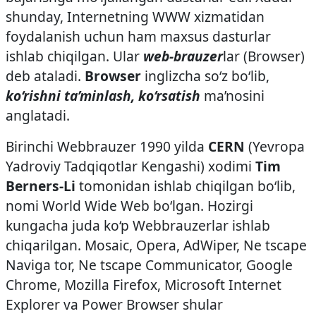
shunday, Internetning WWW xizmatidan
foydalanish uchun ham maxsus dasturlar
ishlab chiqilgan. Ular
web-brauzer
lar (Browser)
deb ataladi.
Browser
inglizcha so‘z bo‘lib,
ko‘rishni ta’minlash, ko‘rsatish
ma’nosini
anglatadi.
Birinchi Web­brauzer 1990­ yilda
CERN
(Yevropa
Yadroviy Tadqiqotlar Kengashi) xodimi
Tim
Berners-Li
tomonidan ishlab chiqilgan bo‘lib,
nomi World Wide Web bo‘lgan. Hozirgi
kungacha juda ko‘p Web­brauzerlar ishlab
chiqarilgan. Mosaic, Opera, AdWiper, Ne tscape
Naviga tor, Ne tscape Communicator, Google
Chrome, Mozilla Firefox, Microsoft Internet
Explorer va Power Browser shular