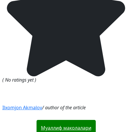
( No ratings yet )
Ilxomjon Akmalov
/ author of the article
Муаллиф маколалари