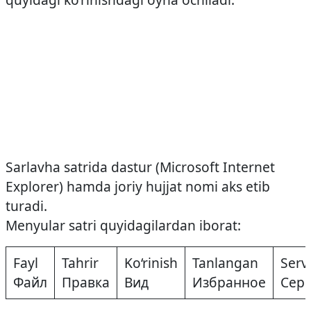
Sarlavha satrida dastur (Microsoft Internet
Explorer) hamda joriy hujjat nomi aks etib
turadi.
Menyular satri quyidagilardan iborat:
Fayl
Tahrir
Ko‘rinish
Tanlangan
Serv
Файл
Правка
Вид
Избранное
Сер