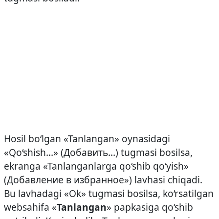
Hosil bo‘lgan «Tanlangan» oynasidagi
«Qo‘shish…» (Добавить…) tugmasi bosilsa,
ekranga «Tanlanganlarga qo‘shib qo‘yish»
(Добавление в избранное») lavhasi chiqadi.
Bu lavhadagi «Ok» tugmasi bosilsa, ko‘rsatilgan
web­sahifa «
Tanlangan
» papkasiga qo‘shib