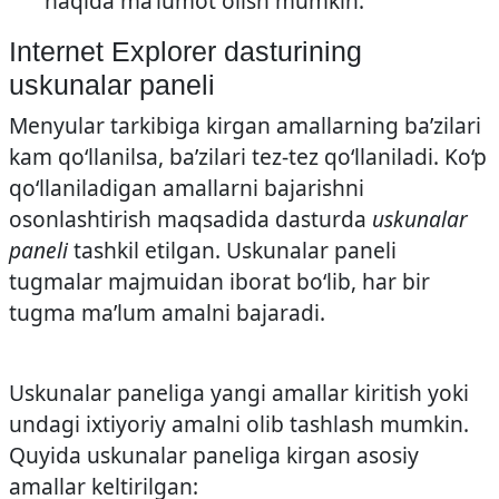
haqida ma’lumot olish mumkin.
Internet Explorer dasturining
uskunalar paneli
Menyular tarkibiga kirgan amallarning ba’zilari
kam qo‘llanilsa, ba’zilari tez-­tez qo‘llaniladi. Ko‘p
qo‘llaniladigan amallarni bajarishni
osonlashtirish maqsadida dasturda
uskunalar
paneli
tashkil etilgan. Uskunalar paneli
tugmalar majmuidan iborat bo‘lib, har bir
tugma ma’lum amalni bajaradi.
Uskunalar paneliga yangi amallar kiritish yoki
undagi ixtiyoriy amalni olib tashlash mumkin.
Quyida uskunalar paneliga kirgan asosiy
amallar keltirilgan: