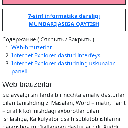
7-sinf informatika darsligi
MUNDARIJASIGA QAYTISH
Содержание ( Открыть / Закрыть )
Web-brauzerlar
Internet Explorer dasturi interfeysi
Internet Explorer dasturining uskunalar
paneli
Web-brauzerlar
Siz avvalgi sinflarda bir nechta amaliy dasturlar
bilan tanishdingiz. Masalan, Word – matn, Paint
– grafik ko‘rinishdagi axborotlar bilan
ishlashga, Kalkulyator esa hisob­kitob ishlarini
bajarishga mo‘ljallangan dasturlar edi. Xuddi