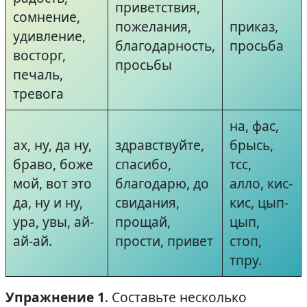
приветствия,
сомнение,
пожелания,
приказ,
удивление,
благодарность,
просьба
восторг,
просьбы
печаль,
тревога
на, фас,
ах, ну, да ну,
здравствуйте,
брысь,
браво, боже
спасибо,
тсс,
мой, вот это
благодарю, до
алло, кис-
да, ну и ну,
свидания,
кис, цып-
ура, увы, ай-
прощай,
цып,
ай-ай.
прости, привет
стоп,
тпру.
Упражнение 1
. Составьте несколько