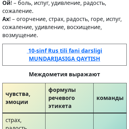
Ой
! – боль, испуг, удивление, радость,
сожаление.
Ах
! – огорчение, страх, радость, горе, испуг,
сожаление, удивление, восхищение,
возмущение.
10-sinf Rus tili fani darsligi
MUNDARIJASIGA QAYTISH
Междометия выражают
формулы
чувства,
речевого
команды
эмоции
этикета
страх,
радость,