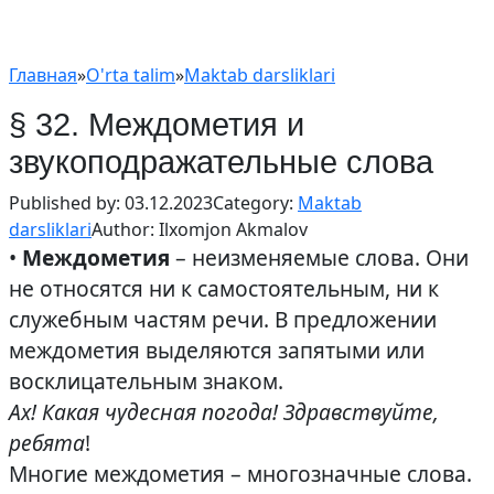
Главная
»
O'rta talim
»
Maktab darsliklari
§ 32. Междометия и
звукоподражательные слова
Published by:
03.12.2023
Category:
Maktab
darsliklari
Author:
Ilxomjon Akmalov
•
Междометия
– неизменяемые слова. Они
не относятся ни к самостоятельным, ни к
служебным частям речи. В предложении
междометия выделяются запятыми или
восклицательным знаком.
Ах! Какая чудесная погода! Здравствуйте,
ребята
!
Многие междометия – многозначные слова.