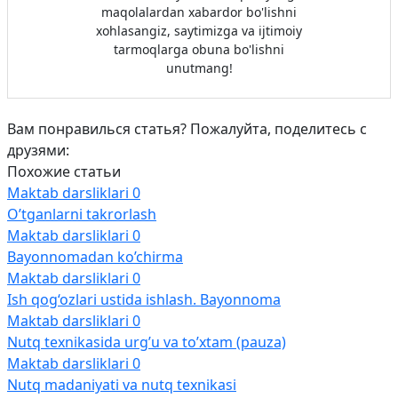
maqolalardan xabardor bo'lishni
xohlasangiz, saytimizga va ijtimoiy
tarmoqlarga obuna bo'lishni
unutmang!
Вам понравилься статья? Пожалуйта, поделитесь с
друзями:
Похожие статьи
Maktab darsliklari
0
O’tganlarni takrorlash
Maktab darsliklari
0
Bayonnomadan ko’chirma
Maktab darsliklari
0
Ish qog‘ozlari ustida ishlash. Bayonnoma
Maktab darsliklari
0
Nutq texnikasida urg’u va to’xtam (pauza)
Maktab darsliklari
0
Nutq madaniyati va nutq texnikasi