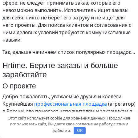
сфере: не следует принимать заказ, которые его
невозможно выполнить. Исполнитель ищет заказы
для себя: никто не берет его за руку и не ищет для
него проекты. Для поиска клиентов и согласования с
ними деловых условий требуются коммуникативные
навыки.
Так, дальше начинаем список популярных площадок…
Hrtime. Берите заказы и больше
заработайте
О проекте
Добро пожаловать, уважаемые друзья и коллеги!
Крупнейшая
профессиональная площадка
(агрегатор)
в России, где помогает исполнителям и заказчикам в
Этот сайт использует cookie для хранения данных. Продолжая
сфере HR-услуг удобно находить друг друга.
использовать сайт, Вы даете свое согласие на работу с этими
Что за исполнители HR-услуг?
файлами.
OK