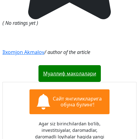
( No ratings yet )
Ilxomjon Akmalov
/ author of the article
Муаллиф маколалари
Сайт янгиликларига
обуна булинг!
Agar siz birinchilardan bo'lib,
investitsiyalar, daromadlar,
daromadli loyihalar haqida yangi