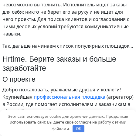
невозможно выполнить. Исполнитель ищет заказы
для себя: никто не берет его за руку и не ищет для
него проекты. Для поиска клиентов и согласования с
ними деловых условий требуются коммуникативные
навыки.
Так, дальше начинаем список популярных площадок…
Hrtime. Берите заказы и больше
заработайте
О проекте
Добро пожаловать, уважаемые друзья и коллеги!
Крупнейшая
профессиональная площадка
(агрегатор)
в России, где помогает исполнителям и заказчикам в
сфере HR-услуг удобно находить друг друга.
Этот сайт использует cookie для хранения данных. Продолжая
использовать сайт, Вы даете свое согласие на работу с этими
Что за исполнители HR-услуг?
файлами.
OK
Это рекрутеры, бизнес-тренеры, HR-менеджеры,