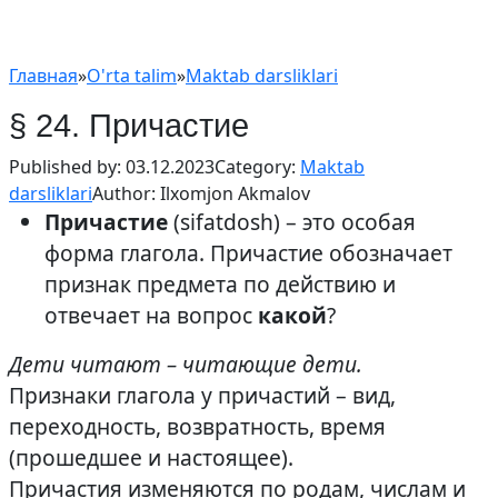
Главная
»
O'rta talim
»
Maktab darsliklari
§ 24. Причастие
Published by:
03.12.2023
Category:
Maktab
darsliklari
Author:
Ilxomjon Akmalov
Причастие
(sifatdosh) – это особая
форма глагола. Причастие обозначает
признак предмета по действию и
отвечает на вопрос
какой
?
Дети читают – читающие дети.
Признаки глагола у причастий – вид,
переходность, возвратность, время
(прошедшее и настоящее).
Причастия изменяются по родам, числам и