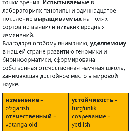
точки зрения.
Испытываемые
в
лабораториях генотипы и одиннадцатое
поколение
выращиваемых
на полях
сортов не выявили никаких вредных
изменений.
Благодаря особому вниманию,
уделяемому
в нашей стране развитию геномики и
биоинформатики, сформирована
собственная отечественная научная школа,
занимающая достойное место в мировой
науке.
изменение
–
устойчивость
–
o‘zgarish
turg‘unlik
отечественный
–
созревание
–
vatanga oid
yetilish