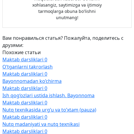
xohlasangiz, saytimizga va ijtimoiy
tarmoqlarga obuna bo'lishni
unutmang!
Вам понравилься статья? Пожалуйта, поделитесь с
друзями:
Похожие статьи
Maktab darsliklari
0
O’tganlarni takrorlash
Maktab darsliklari
0
Bayonnomadan ko’chirma
Maktab darsliklari
0
Ish qog‘ozlari ustida ishlash. Bayonnoma
Maktab darsliklari
0
Nutq texnikasida urg’u va to’xtam (pauza)
Maktab darsliklari
0
Nutq madaniyati va nutq texnikasi
Maktab darsliklari
0