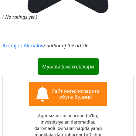
( No ratings yet )
Ilxomjon Akmalov
/ author of the article
Муаллиф маколалари
Сайт янгиликларига
обуна булинг!
Agar siz birinchilardan bo'lib,
investitsiyalar, daromadlar,
daromadli loyihalar haqida yangi
maqolalardan xabardor bo'lishni