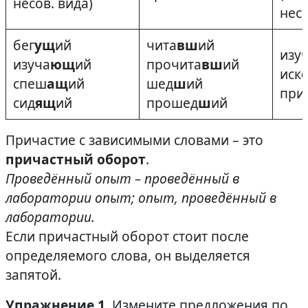
несов. вида)
несо
бег
ущ
ий
чита
вш
ий
изу
изуча
ющ
ий
прочита
вш
ий
иск
спеш
ащ
ий
шед
ш
ий
при
сид
ящ
ий
прошед
ш
ий
Причастие с зависимыми словами – это
причастный оборот
.
Проведённый опыт – проведённый в
лаборатории опыт; опыт, проведённый в
лаборатории.
Если причастный оборот стоит после
определяемого слова, он выделяется
запятой.
Упражнение 1
. Измените предложения по