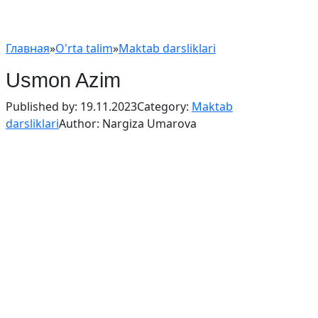
Главная
»
O'rta talim
»
Maktab darsliklari
Usmon Azim
Published by:
19.11.2023
Category:
Maktab
darsliklari
Author:
Nargiza Umarova