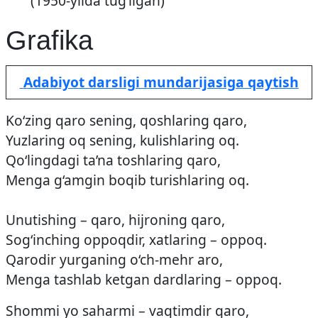
(1950-yilda tug‘ilgan)
Grafika
Adabiyot darsligi mundarijasiga qaytish
Ko‘zing qaro sening, qoshlaring qaro,
Yuzlaring oq sening, kulishlaring oq.
Qo‘lingdagi ta’na toshlaring qaro,
Menga g‘amgin boqib turishlaring oq.
Unutishing – qaro, hijroning qaro,
Sog‘inching oppoqdir, xatlaring – oppoq.
Qarodir yurganing o‘ch-mehr aro,
Menga tashlab ketgan dardlaring – oppoq.
Shommi yo saharmi – vaqtimdir qaro,