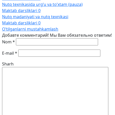
Nutq texnikasida urg’u va to’xtam (pauza)
Maktab darsliklari
0
Nutq madaniyati va nutq texnikasi
Maktab darsliklari
0
O’tilganlarni mustahkamlash
Добавте комментарий! Мы Вам обязательно ответим!
Nom
*
E-mail
*
Sharh