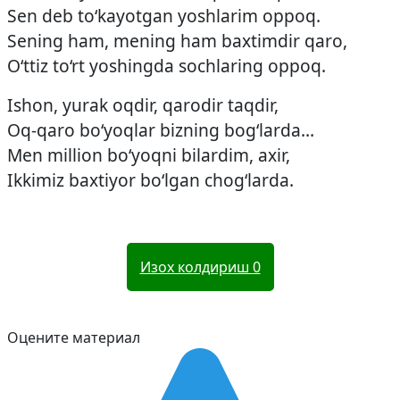
Sen deb to‘kayotgan yoshlarim oppoq.
Sening ham, mening ham baxtimdir qaro,
O‘ttiz to‘rt yoshingda sochlaring oppoq.
Ishon, yurak oqdir, qarodir taqdir,
Oq-qaro bo‘yoqlar bizning bog‘larda…
Men million bo‘yoqni bilardim, axir,
Ikkimiz baxtiyor bo‘lgan chog‘larda.
Изох колдириш
0
Оцените материал