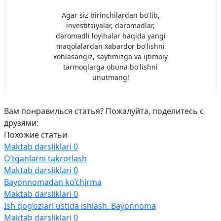
Agar siz birinchilardan bo'lib,
investitsiyalar, daromadlar,
daromadli loyihalar haqida yangi
maqolalardan xabardor bo'lishni
xohlasangiz, saytimizga va ijtimoiy
tarmoqlarga obuna bo'lishni
unutmang!
Вам понравилься статья? Пожалуйта, поделитесь с
друзями:
Похожие статьи
Maktab darsliklari
0
O’tganlarni takrorlash
Maktab darsliklari
0
Bayonnomadan ko’chirma
Maktab darsliklari
0
Ish qog‘ozlari ustida ishlash. Bayonnoma
Maktab darsliklari
0