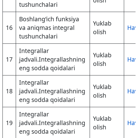
olish
tushunchalari
Boshlang‘ich funksiya
Yuklab
16
va aniqmas integral
Hav
olish
tushunchalari
Integrallar
Yuklab
17
jadvali.Integrallashning
Hav
olish
eng sodda qoidalari
Integrallar
Yuklab
18
jadvali.Integrallashning
Hav
olish
eng sodda qoidalari
Integrallar
Yuklab
19
jadvali.Integrallashning
Hav
olish
eng sodda qoidalari