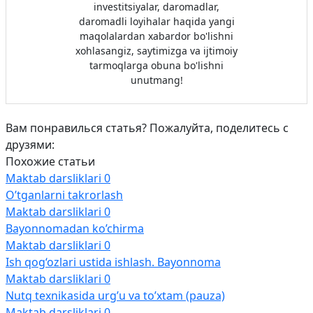
investitsiyalar, daromadlar,
daromadli loyihalar haqida yangi
maqolalardan xabardor bo'lishni
xohlasangiz, saytimizga va ijtimoiy
tarmoqlarga obuna bo'lishni
unutmang!
Вам понравилься статья? Пожалуйта, поделитесь с
друзями:
Похожие статьи
Maktab darsliklari
0
O’tganlarni takrorlash
Maktab darsliklari
0
Bayonnomadan ko’chirma
Maktab darsliklari
0
Ish qog‘ozlari ustida ishlash. Bayonnoma
Maktab darsliklari
0
Nutq texnikasida urg’u va to’xtam (pauza)
Maktab darsliklari
0