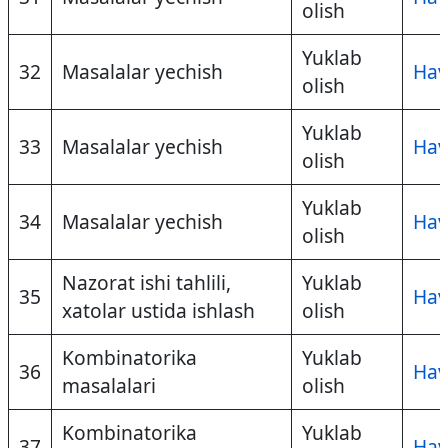
olish
Yuklab
32
Masalalar yechish
Hav
olish
Yuklab
33
Masalalar yechish
Hav
olish
Yuklab
34
Masalalar yechish
Hav
olish
Nazorat ishi tahlili,
Yuklab
35
Hav
xatolar ustida ishlash
olish
Kombinatorika
Yuklab
36
Hav
masalalari
olish
Kombinatorika
Yuklab
37
Hav