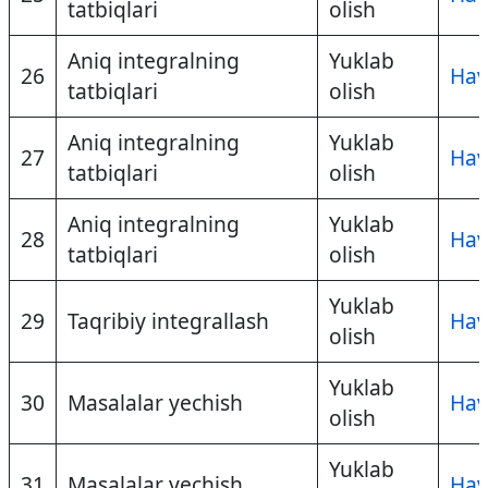
tatbiqlari
olish
Aniq integralning
Yuklab
26
Hav
tatbiqlari
olish
Aniq integralning
Yuklab
27
Hav
tatbiqlari
olish
Aniq integralning
Yuklab
28
Hav
tatbiqlari
olish
Yuklab
29
Taqribiy integrallash
Hav
olish
Yuklab
30
Masalalar yechish
Hav
olish
Yuklab
31
Masalalar yechish
Hav