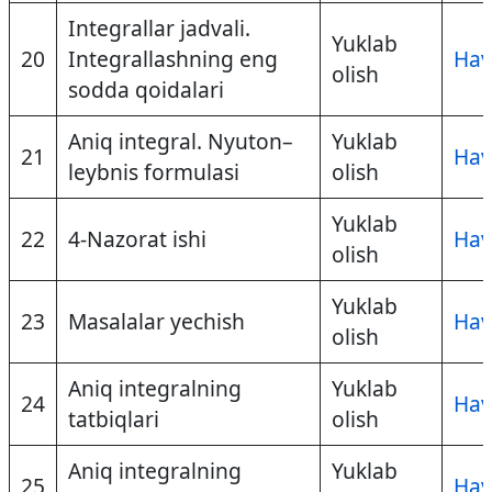
Integrallar jadvali.
Yuklab
20
Integrallashning eng
Hav
olish
sodda qoidalari
Aniq integral. Nyuton–
Yuklab
21
Hav
leybnis formulasi
olish
Yuklab
22
4-Nazorat ishi
Hav
olish
Yuklab
23
Masalalar yechish
Hav
olish
Aniq integralning
Yuklab
24
Hav
tatbiqlari
olish
Aniq integralning
Yuklab
25
Hav