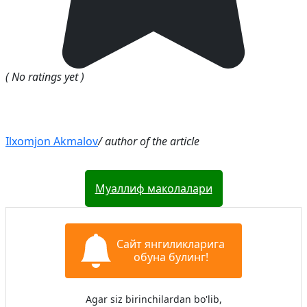
( No ratings yet )
Ilxomjon Akmalov
/ author of the article
Муаллиф маколалари
Сайт янгиликларига
обуна булинг!
Agar siz birinchilardan bo'lib,