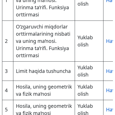
1
va uning ma’nosi.
Hav
olish
Urinma ta’rifi. Funksiya
orttirmasi
O‘zgaruvchi miqdorlar
orttirmalarining nisbati
Yuklab
2
va uning ma’nosi.
Hav
olish
Urinma ta’rifi. Funksiya
orttirmasi
Yuklab
3
Limit haqida tushuncha
Hav
olish
Hosila, uning geometrik
Yuklab
4
Hav
va fizik ma’nosi
olish
Hosila, uning geometrik
Yuklab
5
Hav
va fizik ma’nosi
olish