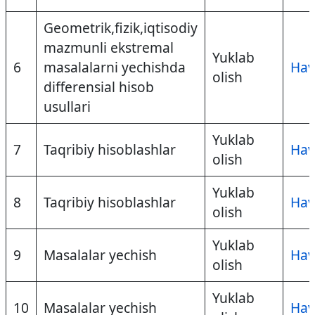
Geometrik,fizik,iqtisodiy
mazmunli ekstremal
Yuklab
6
masalalarni yechishda
Hav
olish
differensial hisob
usullari
Yuklab
7
Taqribiy hisoblashlar
Hav
olish
Yuklab
8
Taqribiy hisoblashlar
Hav
olish
Yuklab
9
Masalalar yechish
Hav
olish
Yuklab
10
Masalalar yechish
Hav