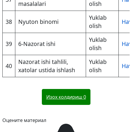
masalalari
olish
Yuklab
38
Nyuton binomi
Hav
olish
Yuklab
39
6-Nazorat ishi
Hav
olish
Nazorat ishi tahlili,
Yuklab
40
Hav
xatolar ustida ishlash
olish
Изох колдириш
0
Оцените материал