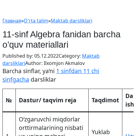
Главная
»
O'rta talim
»
Maktab darsliklari
11-sinf Algebra fanidan barcha
o’quv materiallari
Published by:
05.12.2022
Category:
Maktab
darsliklari
Author:
Ilxomjon Akmalov
Barcha sinflar, ya’ni
1 sinfdan 11 chi
sinfgacha
darsliklar
Dar
№
Dastur/ taqvim reja
Taqdimot
ish
O‘zgaruvchi miqdorlar
orttirmalarining nisbati
Yuklab