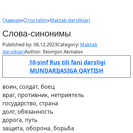
Главная
»
O'rta talim
»
Maktab darsliklari
Слова-синонимы
Published by:
06.12.2023
Category:
Maktab
darsliklari
Author:
Ilxomjon Akmalov
10-sinf Rus tili fani darsligi
MUNDARIJASIGA QAYTISH
воин, солдат, боец
враг, противник, неприятель
государство, страна
долг, обязанность
дорога, путь
защита, оборона, борьба