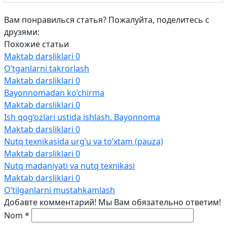
Вам понравилься статья? Пожалуйта, поделитесь с
друзями:
Похожие статьи
Maktab darsliklari
0
O’tganlarni takrorlash
Maktab darsliklari
0
Bayonnomadan ko’chirma
Maktab darsliklari
0
Ish qog‘ozlari ustida ishlash. Bayonnoma
Maktab darsliklari
0
Nutq texnikasida urg’u va to’xtam (pauza)
Maktab darsliklari
0
Nutq madaniyati va nutq texnikasi
Maktab darsliklari
0
O’tilganlarni mustahkamlash
Добавте комментарий! Мы Вам обязательно ответим!
Nom
*