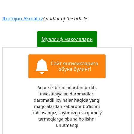
Ilxomjon Akmalov
/ author of the article
Муаллиф маколалари
Сайт янгиликларига
обуна булинг!
Agar siz birinchilardan bo'lib,
investitsiyalar, daromadlar,
daromadli loyihalar haqida yangi
maqolalardan xabardor bo'lishni
xohlasangiz, saytimizga va ijtimoiy
tarmoqlarga obuna bo'lishni
unutmang!