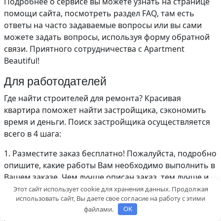
Подробнее о сервисе вы можете узнать на странице
помощи сайта, посмотреть раздел FAQ, там есть
ответы на часто задаваемые вопросы или вы сами
можете задать вопросы, используя форму обратной
связи. Приятного сотрудничества с Apartment
Beautiful!
Для работодателей
Где найти строителей для ремонта? Красивая
квартира поможет найти застройщика, сэкономить
время и деньги. Поиск застройщика осуществляется
всего в 4 шага:
1. Разместите заказ бесплатно! Пожалуйста, подробно
опишите, какие работы Вам необходимо выполнить в
Вашем заказе. Чем лучше описан заказ, тем лучше и
точнее будут цены и предложения застройщиков. При
Этот сайт использует cookie для хранения данных. Продолжая
использовать сайт, Вы даете свое согласие на работу с этими
заказе введите следующую информацию:
файлами.
OK
Когда и где начинать работу