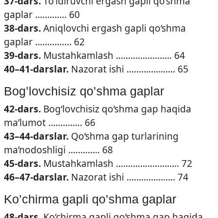
37-dars.
To‘ldiruvchi ergash gapli qo‘shma
gaplar …………. 60
38-dars.
Aniqlovchi ergash gapli qo‘shma
gaplar …………… 62
39-dars.
Mustahkamlash ………………….. 64
40–41-darslar.
Nazorat ishi ……………….. 65
Bog’lovchisiz qo’shma gaplar
42-dars.
Bog‘lovchisiz qo‘shma gap haqida
ma’lumot ………….. 66
43–44-darslar.
Qo‘shma gap turlarining
ma’nodoshligi …………. 68
45-dars.
Mustahkamlash …………………….. 72
46–47-darslar.
Nazorat ishi ……………….. 74
Ko’chirma gapli qo’shma gaplar
48-dars.
Ko‘chirma gapli qo‘shma gap haqida