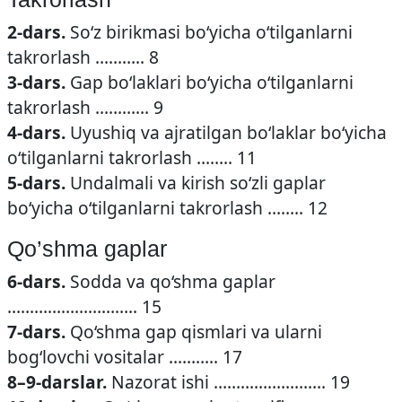
2-dars.
So‘z birikmasi bo‘yicha o‘tilganlarni
takrorlash ……….. 8
3-dars.
Gap bo‘laklari bo‘yicha o‘tilganlarni
takrorlash ………… 9
4-dars.
Uyushiq va ajratilgan bo‘laklar bo‘yicha
o‘tilganlarni takrorlash …….. 11
5-dars.
Undalmali va kirish so‘zli gaplar
bo‘yicha o‘tilganlarni takrorlash …….. 12
Qo’shma gaplar
6-dars.
Sodda va qo‘shma gaplar
……………………….. 15
7-dars.
Qo‘shma gap qismlari va ularni
bog‘lovchi vositalar ……….. 17
8–9-darslar.
Nazorat ishi ……………………. 19