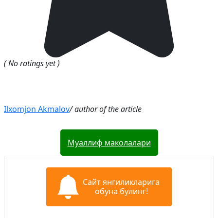
( No ratings yet )
Ilxomjon Akmalov
/ author of the article
Муаллиф маколалари
Сайт янгиликларига
обуна булинг!