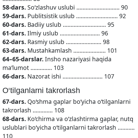
58-dars.
So‘zlashuv uslubi ………………………. 90
59-dars.
Publitsistik uslub ……………………… 92
60-dars.
Badiiy uslub ………………………. 95
61-dars.
Ilmiy uslub …………………….. 96
62-dars.
Rasmiy uslub ………………….. 98
63-dars.
Mustahkamlash ………………… 101
64–65-darslar.
Insho nazariyasi haqida
ma’lumot ………….. 103
66-dars.
Nazorat ishi …………………….. 107
O‘tilganlarni takrorlash
67-dars.
Qo‘shma gaplar bo‘yicha o‘tilganlarni
takrorlash …………. 108
68-dars.
Ko‘chirma va o‘zlashtirma gaplar, nutq
uslublari bo‘yicha o‘tilganlarni takrorlash ………..
110