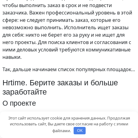
чтобы выполнить заказ в срок и не подвести
заказчика. Важен профессиональный уровень в этой
сфере: не следует принимать заказ, которые его
невозможно выполнить. Исполнитель ищет заказы
для себя: никто не берет его за руку и не ищет для
него проекты. Для поиска клиентов и согласования с
ними деловых условий требуются коммуникативные
навыки.
Так, дальше начинаем список популярных площадок…
Hrtime. Берите заказы и больше
заработайте
О проекте
Добро пожаловать, уважаемые друзья и коллеги!
Этот сайт использует cookie для хранения данных. Продолжая
Крупнейшая
профессиональная площадка
(агрегатор)
использовать сайт, Вы даете свое согласие на работу с этими
в России, где помогает исполнителям и заказчикам в
файлами.
OK
сфере HR-услуг удобно находить друг друга.