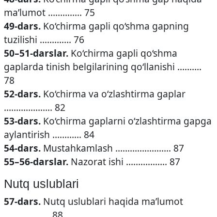
ma’lumot ………….. 75
49-dars.
Ko‘chirma gapli qo‘shma gapning
tuzilishi …………. 76
50–51-darslar.
Ko‘chirma gapli qo‘shma
gaplarda tinish belgilarining qo‘llanishi ……….
78
52-dars.
Ko‘chirma va o‘zlashtirma gaplar
……………….. 82
53-dars.
Ko‘chirma gaplarni o‘zlashtirma gapga
aylantirish ………… 84
54-dars.
Mustahkamlash ………………….. 87
55–56-darslar.
Nazorat ishi …………….. 87
Nutq uslublari
57-dars.
Nutq uslublari haqida ma’lumot
………………. 88