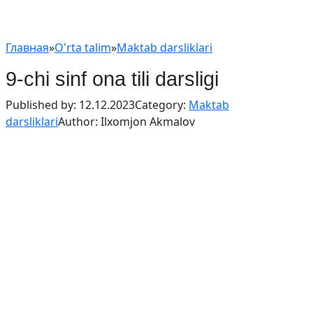
Главная
»
O'rta talim
»
Maktab darsliklari
9-chi sinf ona tili darsligi
Published by:
12.12.2023
Category:
Maktab
darsliklari
Author:
Ilxomjon Akmalov