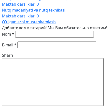
Maktab darsliklari
0
Nutq madaniyati va nutq texnikasi
Maktab darsliklari
0
O’tilganlarni mustahkamlash
Добавте комментарий! Мы Вам обязательно ответим!
Nom
*
E-mail
*
Sharh