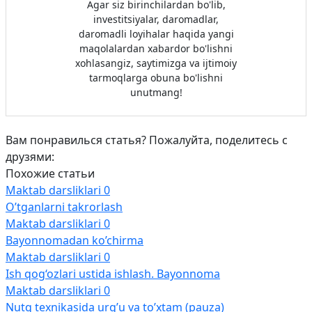
Agar siz birinchilardan bo'lib,
investitsiyalar, daromadlar,
daromadli loyihalar haqida yangi
maqolalardan xabardor bo'lishni
xohlasangiz, saytimizga va ijtimoiy
tarmoqlarga obuna bo'lishni
unutmang!
Вам понравилься статья? Пожалуйта, поделитесь с
друзями:
Похожие статьи
Maktab darsliklari
0
O’tganlarni takrorlash
Maktab darsliklari
0
Bayonnomadan ko’chirma
Maktab darsliklari
0
Ish qog‘ozlari ustida ishlash. Bayonnoma
Maktab darsliklari
0
Nutq texnikasida urg’u va to’xtam (pauza)