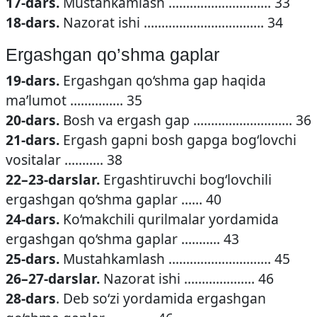
17-dars.
Mustahkamlash ……………………….. 33
18-dars.
Nazorat ishi ……………………………. 34
Ergashgan qo’shma gaplar
19-dars.
Ergashgan qo‘shma gap haqida
ma’lumot …………… 35
20-dars.
Bosh va ergash gap ………………………. 36
21-dars.
Ergash gapni bosh gapga bog‘lovchi
vositalar ……….. 38
22–23-darslar.
Ergashtiruvchi bog‘lovchili
ergashgan qo‘shma gaplar …… 40
24-dars.
Ko‘makchili qurilmalar yordamida
ergashgan qo‘shma gaplar ……….. 43
25-dars.
Mustahkamlash ……………………….. 45
26–27-darslar.
Nazorat ishi ……………….. 46
28-dars
. Deb so‘zi yordamida ergashgan