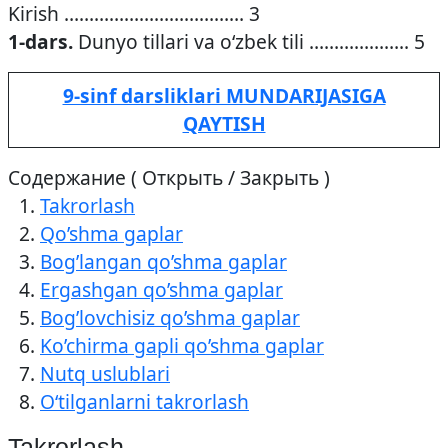
Kirish ……………………………… 3
1-dars.
Dunyo tillari va o‘zbek tili ……………….. 5
9-sinf darsliklari MUNDARIJASIGA
QAYTISH
Содержание ( Открыть / Закрыть )
Takrorlash
Qo’shma gaplar
Bog’langan qo’shma gaplar
Ergashgan qo’shma gaplar
Bog’lovchisiz qo’shma gaplar
Ko’chirma gapli qo’shma gaplar
Nutq uslublari
O‘tilganlarni takrorlash
Takrorlash