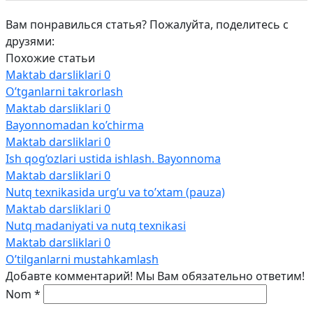
Вам понравилься статья? Пожалуйта, поделитесь с
друзями:
Похожие статьи
Maktab darsliklari
0
O’tganlarni takrorlash
Maktab darsliklari
0
Bayonnomadan ko’chirma
Maktab darsliklari
0
Ish qog‘ozlari ustida ishlash. Bayonnoma
Maktab darsliklari
0
Nutq texnikasida urg’u va to’xtam (pauza)
Maktab darsliklari
0
Nutq madaniyati va nutq texnikasi
Maktab darsliklari
0
O’tilganlarni mustahkamlash
Добавте комментарий! Мы Вам обязательно ответим!
Nom
*