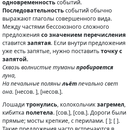
одновременность
событий.
Последовательность
событий обычно
выражают глаголы совершенного вида.
Между частями бессоюзного сложного
предложения
со значением перечисления
ставится
запятая
. Если внутри предложения
уже есть запятые, нужно поставить
точку с
запятой.
Сквозь волнистые туманы
пробирается
луна,
На печальные поляны
льёт
печально свет
она.
[несов. ], [несов.].
Лошади
тронулись
, колокольчик
загремел
,
кибитка
полетела
. [сов.], [сов.]. Дороги были
прямые; мосты крепкие, с перилами. [ ]; [ ].
Такие предложения часто встречаются в