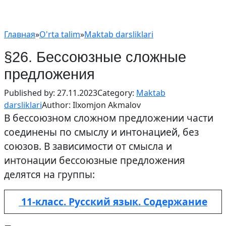
Главная
»
O'rta talim
»
Maktab darsliklari
§26. Бессоюзные сложные
предложения
Published by:
27.11.2023
Category:
Maktab
darsliklari
Author:
Ilxomjon Akmalov
В бессоюзном сложном предложении части
соединены по смыслу и интонацией, без
союзов. В зависимости от смысла и
интонации бессоюзные предложения
делятся на группы:
11-класс. Русский язык. Содержание