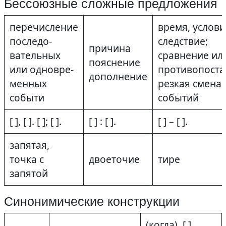
Бессоюзные сложные предложения
перечисление
время, услови
последо-
следствие;
причина
вательных
сравнение ил
пояснение
или одновре-
противопоста
дополнение
менных
резкая смена
событи
событий
[ ], [ ]. [ ]; [ ].
[ ] : [ ].
[ ] – [ ].
запятая,
точка с
двоеточие
тире
запятой
Синонимические конструкции
(когда), [ ].