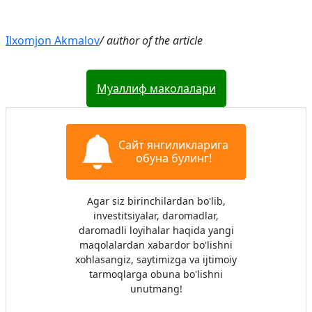
Ilxomjon Akmalov
/ author of the article
Муаллиф маколалари
Сайт янгиликларига
обуна булинг!
Agar siz birinchilardan bo'lib,
investitsiyalar, daromadlar,
daromadli loyihalar haqida yangi
maqolalardan xabardor bo'lishni
xohlasangiz, saytimizga va ijtimoiy
tarmoqlarga obuna bo'lishni
unutmang!