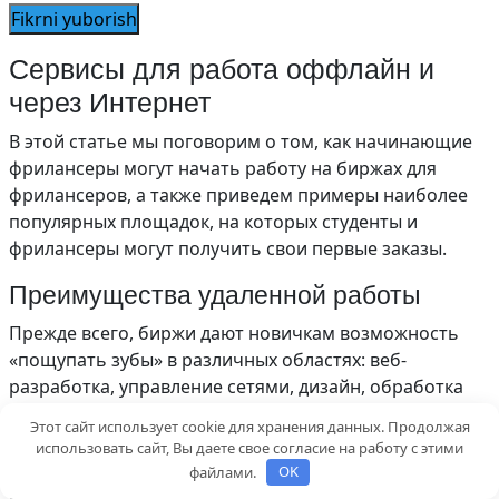
Сервисы для работа оффлайн и
через Интернет
В этой статье мы поговорим о том, как начинающие
фрилансеры могут начать работу на биржах для
фрилансеров, а также приведем примеры наиболее
популярных площадок, на которых студенты и
фрилансеры могут получить свои первые заказы.
Преимущества удаленной работы
Прежде всего, биржи дают новичкам возможность
«пощупать зубы» в различных областях: веб-
разработка, управление сетями, дизайн, обработка
фотографий, монтаж видео. Кроме того, студенты,
Этот сайт использует cookie для хранения данных. Продолжая
изучающие общие специальности, такие как
использовать сайт, Вы даете свое согласие на работу с этими
интернет-реклама и копирайтинг, также смогут найти
файлами.
OK
работу. И вы можете немного подзаработать –