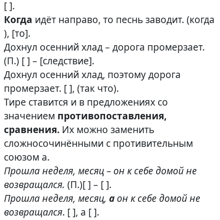
[ ].
Когда
идёт направо, то песнь заводит. (когда
), [то].
Дохнул осенний хлад – дорога промерзает.
(П.) [ ] – [следствие].
Дохнул осенний хлад, поэтому дорога
промерзает. [ ], (так что).
Тире ставится и в предложениях со
значением
противопоставления,
сравнения.
Их можно заменить
сложносочинёнными с противительным
союзом а.
Прошла неделя, месяц – он к себе домой не
возвращался.
(П.)[ ] – [ ].
Прошла неделя, месяц,
а
он к себе домой не
возвращался
. [ ], а [ ].