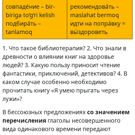
совпаде́ние – bir-
рекомендова́ть –
biriga to‘g‘ri kelish
maslahat bermoq
подбира́ть –
идти на попра́вку =
tanlamoq
вы́здороветь
1. Что такое библиотерапия? 2. Что знали в
древности о влиянии книг на здоровье
людей? 3. Какую пользу приносит чтение
фантастики, приключений, детективов? 4. В
каком случае особенно необходимо
прочитать книгу «Я умею прыгать через
лужи»?
В бессоюзных предложениях
со значением
перечисления
глаголы несовершенного
вида одинакового времени передают