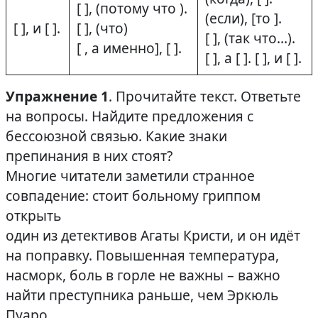
[ ], (потому что ).
(если), [то ].
[ ], и [ ].
[ ], (что)
[ ], (так что…).
[ , а именно], [ ].
[ ], а [ ]. [ ], и [ ].
Упражнение 1
. Прочитайте текст. Ответьте
на вопросы. Найдите предложения с
бессоюзной связью. Какие знаки
препинания в них стоят?
Многие читатели заметили странное
совпадение: стоит больному гриппом
открыть
один из детективов Агаты Кристи, и он идёт
на поправку. Повышенная температура,
насморк, боль в горле не важны – важно
найти преступника раньше, чем Эркюль
Пуаро.