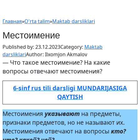
Главная
»
O'rta talim
»
Maktab darsliklari
Местоимение
Published by:
23.12.2023
Category:
Maktab
darsliklari
Author:
Ilxomjon Akmalov
— Что такое местоимение? На какие
вопросы отвечают местоимения?
6-sinf rus tili darsligi MUNDARIJASIGA
QAYTISH
Местоимения
указывают
на предметы,
признаки предметов, но не называют их.
Местоимения отвечают на вопросы
кто?
что? какой? чей?