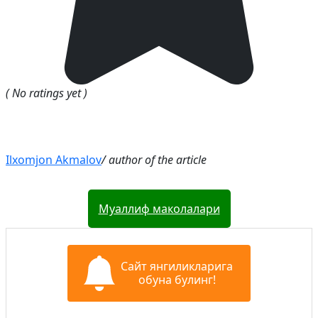
( No ratings yet )
Ilxomjon Akmalov
/ author of the article
Муаллиф маколалари
Сайт янгиликларига
обуна булинг!