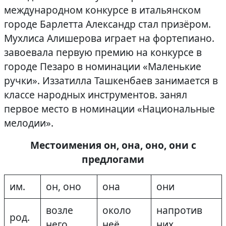
международном конкурсе в итальянском
городе Барлетта Александр стал призёром.
Мухлиса Алишерова играет на фортепиано.
завоевала первую премию на конкурсе в
городе Пезаро в номинации «Маленькие
ручки». Иззатилла Ташкенбаев занимается в
классе народных инструментов. занял
первое место в номинации «Национальные
мелодии».
Местоимения он, она, оно, они с
предлогами
им.
он, оно
она
они
возле
около
напротив
род.
него
неё
них