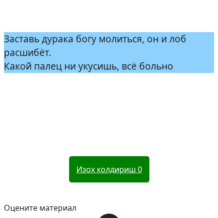
Заставь дурака богу молиться, он и лоб
расшибёт.
Какой палец ни укусишь, всё больно
Изох колдириш
0
Оцените материал