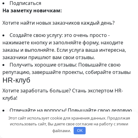
Подписаться
На заметку новичкам:
Хотите найти новых заказчиков каждый день?
Создайте свою услугу: это очень просто -
нажимаете кнопку и заполняйте форму, находите
заказы и выполняйте. Если услуга ваша интересна,
заказчики пришлют вам свои отзывы.
Получить хорошие отзывы: Повышайте свою
репутацию, завершайте проекты, собирайте отзывы
HR-клуб
Хотите заработать больше? Стань экспертом HR-
клуба!
Отвечайте на вопросы! Повышайте свою деловую
репутацию и получайте дополнительные отзывы и
Этот сайт использует cookie для хранения данных. Продолжая
использовать сайт, Вы даете свое согласие на работу с этими
баллы
файлами.
OK
Публикуйте свои советы, кейсы и программы: