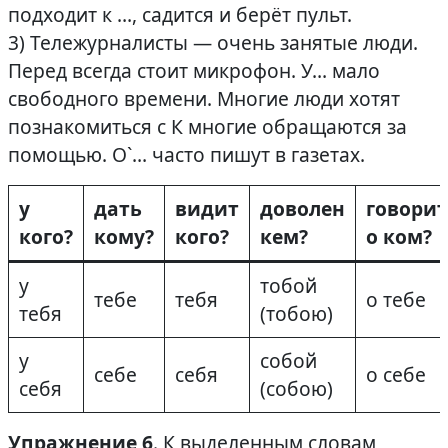
подходит к …, садится и берёт пульт.
3) Тележурналисты — очень занятые люди.
Перед всегда стоит микрофон. У… мало
свободного времени. Многие люди хотят
познакомиться с К многие обращаются за
помощью. O`… часто пишут в газетах.
у
дать
видит
доволен
говорит
кого?
кому?
кого?
кем?
о ком?
у
тобой
тебе
тебя
о тебе
тебя
(тобою)
у
собой
себе
себя
о себе
себя
(собою)
Упражнение 6
. К выделенным словам