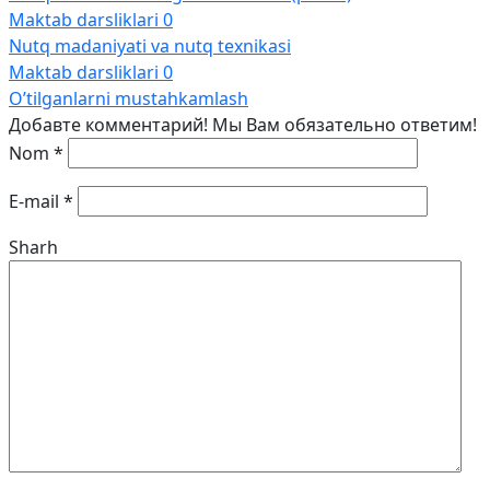
Maktab darsliklari
0
Nutq madaniyati va nutq texnikasi
Maktab darsliklari
0
O’tilganlarni mustahkamlash
Добавте комментарий! Мы Вам обязательно ответим!
Nom
*
E-mail
*
Sharh