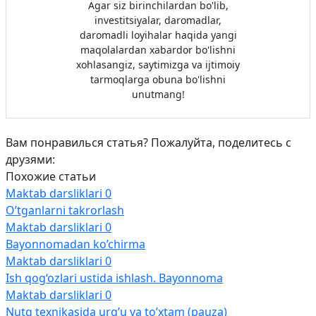
Agar siz birinchilardan bo'lib,
investitsiyalar, daromadlar,
daromadli loyihalar haqida yangi
maqolalardan xabardor bo'lishni
xohlasangiz, saytimizga va ijtimoiy
tarmoqlarga obuna bo'lishni
unutmang!
Вам понравилься статья? Пожалуйта, поделитесь с
друзями:
Похожие статьи
Maktab darsliklari
0
O’tganlarni takrorlash
Maktab darsliklari
0
Bayonnomadan ko’chirma
Maktab darsliklari
0
Ish qog‘ozlari ustida ishlash. Bayonnoma
Maktab darsliklari
0
Nutq texnikasida urg’u va to’xtam (pauza)