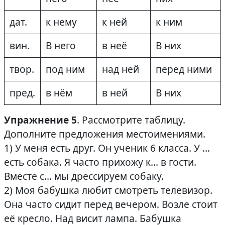
дат.
к нему
к ней
к ним
вин.
B него
в неё
B них
твор.
под ним
над ней
перед ними
пред.
в нём
в ней
B них
Упражнение 5
. Рассмотрите таблицу.
Дополните предложения местоимениями.
1) У меня есть друг. Он ученик 6 класса. У …
есть собака. Я часто прихожу к… в гости.
Вместе с… мы дрессируем собаку.
2) Моя бабушка любит смотреть телевизор.
Она часто сидит перед вечером. Возле стоит
её кресло. Над висит лампа. Бабушка