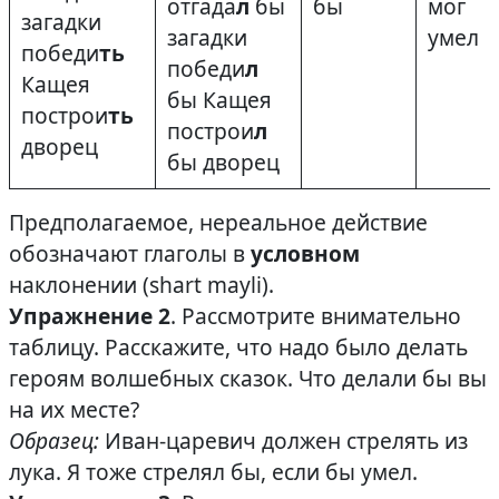
отгада
л
бы
бы
мог
загадки
загадки
умел
победи
ть
победи
л
Кащея
бы Кащея
построи
ть
построи
л
дворец
бы дворец
Предполагаемое, нереальное действие
обозначают глаголы в
условном
наклонении (shart mayli).
Упражнение 2
. Рассмотрите внимательно
таблицу. Расскажите, что надо было делать
героям волшебных сказок. Что делали бы вы
на их месте?
Образец:
Иван-царевич должен стрелять из
лука. Я тоже стрелял бы, если бы умел.