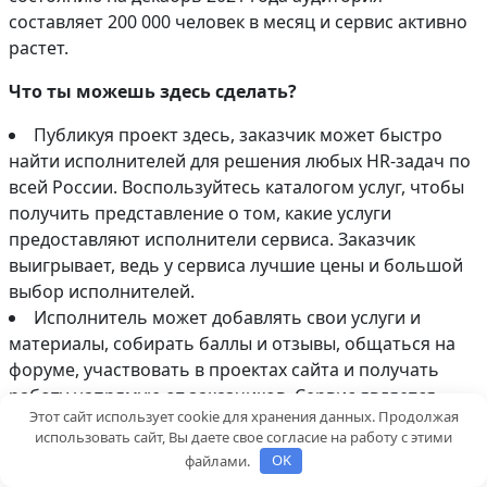
составляет 200 000 человек в месяц и сервис активно
растет.
Что ты можешь здесь сделать?
Публикуя проект здесь, заказчик может быстро
найти исполнителей для решения любых HR-задач по
всей России. Воспользуйтесь каталогом услуг, чтобы
получить представление о том, какие услуги
предоставляют исполнители сервиса. Заказчик
выигрывает, ведь у сервиса лучшие цены и большой
выбор исполнителей.
Исполнитель может добавлять свои услуги и
материалы, собирать баллы и отзывы, общаться на
форуме, участвовать в проектах сайта и получать
работу напрямую от заказчиков. Сервис является
Этот сайт использует cookie для хранения данных. Продолжая
продавцом услуг исполнителя, совершенно
использовать сайт, Вы даете свое согласие на работу с этими
бесплатно на старте.
файлами.
OK
Каталог услуг исполнителей на бирже HR-заказов