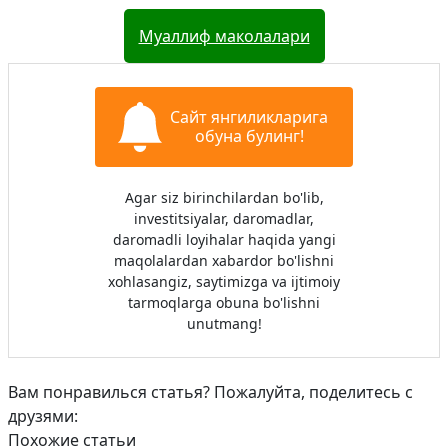
Муаллиф маколалари
Сайт янгиликларига
обуна булинг!
Agar siz birinchilardan bo'lib,
investitsiyalar, daromadlar,
daromadli loyihalar haqida yangi
maqolalardan xabardor bo'lishni
xohlasangiz, saytimizga va ijtimoiy
tarmoqlarga obuna bo'lishni
unutmang!
Вам понравилься статья? Пожалуйта, поделитесь с
друзями:
Похожие статьи