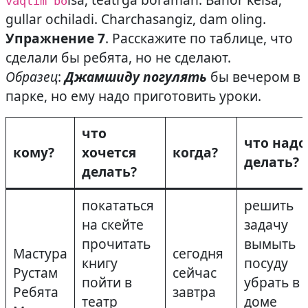
vaqtim bo
gullar ochiladi. Charchasangiz, dam oling.
Упражнение 7
. Расскажите по таблице, что
сделали бы ребята, но не сделают.
Образец
:
Джамшиду погулять
бы вечером в
парке, но ему надо приготовить уроки.
что
что надо
кому?
хочется
когда?
делать?
делать?
покататься
решить
на скейте
задачу
прочитать
вымыть
Мастура
сегодня
книгу
посуду
Рустам
сейчас
пойти в
убрать в
Ребята
завтра
театр
доме