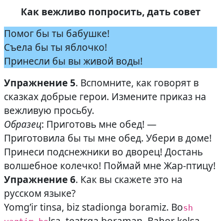
Как вежливо попросить, дать совет
Помог бы ты бабушке!
Съела бы ты яблочко!
Принесли бы вы живой воды!
Упражнение 5
. Вспомните, как говорят в
сказках добрые герои. Измените приказ на
вежливую просьбу.
Образец
: Приготовь мне обед! —
Приготовила бы ты мне обед. Убери в доме!
Принеси подснежники во дворец! Достань
волшебное колечко! Поймай мне Жар-птицу!
Упражнение 6
. Как вы скажете это на
русском языке?
Yomg’ir tinsa, biz stadionga boramiz. Bo
sh
lsa, teatrga boraman. Bahor kelsa,