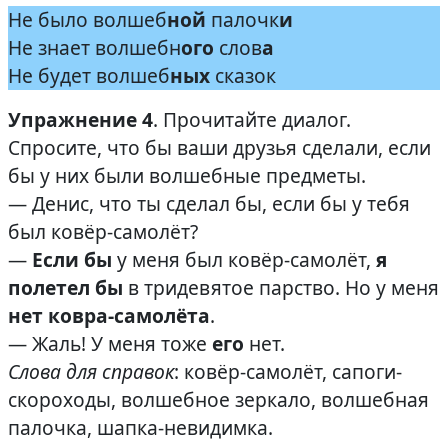
Не было волшеб
ной
палочк
и
Не знает волшебн
ого
слов
а
Не будет волшеб
ных
сказок
Упражнение 4
. Прочитайте диалог.
Спросите, что бы ваши друзья сделали, если
бы у них были волшебные предметы.
— Денис, что ты сделал бы, если
бы у тебя
был ковёр-самолёт?
—
Если бы
у меня был ковёр-самолёт,
я
полетел бы
в тридевятое парство. Но у меня
нет ковра-самолёта
.
— Жаль! У меня тоже
его
нет.
Слова для справок
: ковёр-самолёт, сапоги-
скороходы, волшебное зеркало, волшебная
палочка, шапка-невидимка.