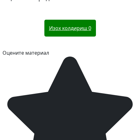
Изох колдириш
0
Оцените материал