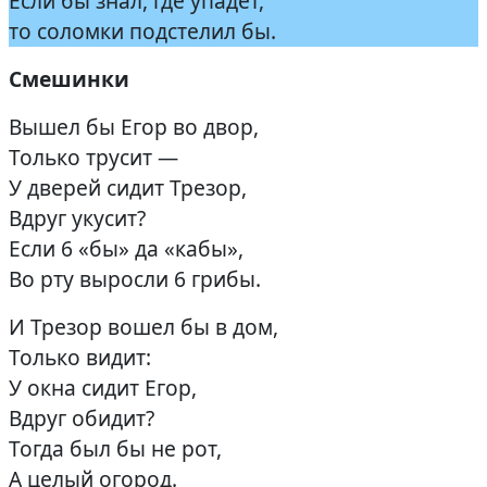
Если бы знал, где упадёт,
то соломки подстелил бы.
Смешинки
Вышел бы Егор во двор,
Только трусит —
У дверей сидит Трезор,
Вдруг укусит?
Если 6 «бы» да «кабы»,
Во рту выросли 6 грибы.
И Трезор вошел бы в дом,
Только видит:
У окна сидит Егор,
Вдруг обидит?
Тогда был бы не рот,
А целый огород.