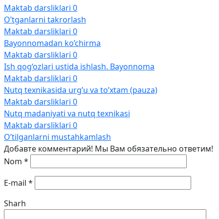
Maktab darsliklari
0
O’tganlarni takrorlash
Maktab darsliklari
0
Bayonnomadan ko’chirma
Maktab darsliklari
0
Ish qog‘ozlari ustida ishlash. Bayonnoma
Maktab darsliklari
0
Nutq texnikasida urg’u va to’xtam (pauza)
Maktab darsliklari
0
Nutq madaniyati va nutq texnikasi
Maktab darsliklari
0
O’tilganlarni mustahkamlash
Добавте комментарий! Мы Вам обязательно ответим!
Nom
*
E-mail
*
Sharh