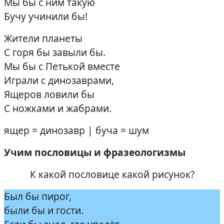
Мы бы с ним такую
Бучу учинили бы!
Жители планеты
С горя бы завыли бы.
Мы бы с Петькой вместе
Играли с динозаврами,
Ящеров ловили бы
С ножками и жабрами.
ящер = динозавр | буча = шум
Учим пословицы и фразеологизмы
К какой пословице какой рисунок?
Был бы пирог,
были бы и гости.