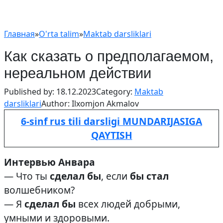
Главная
»
O'rta talim
»
Maktab darsliklari
Как сказать о предполагаемом,
нереальном действии
Published by:
18.12.2023
Category:
Maktab
darsliklari
Author:
Ilxomjon Akmalov
6-sinf rus tili darsligi MUNDARIJASIGA
QAYTISH
Интервью Анвара
— Что ты
сделал бы
, если
бы стал
волшебником?
— Я
сделал бы
всех людей добрыми,
умными и здоровыми.