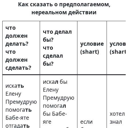
Как сказать о предполагаемом,
нереальном действии
что
что делал
должен
бы?
делать?
условие
услов
что
что
(shart)
(shart
сделал
должен
бы?
сделать?
иска
л
бы
иска
ть
Елену
Елену
Премудрую
Премудрую
помога
л
помога
ть
бы Бабе-
хотел
Бабе-яте
яге
если
знал
отгада
ть