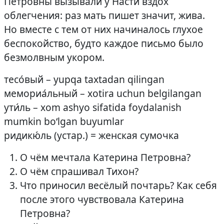
Петровны вызывали у Насти вздох
облегчения: раз мать пишет значит, жива.
Но вместе с тем от них начиналось глухое
беспокойство, будто каждое письмо было
безмолвным укором.
тесо́вый – yupqa taxtadan qilingan
мемориа́льный – xotira uchun belgilangan
ути́ль – xom ashyo sifatida foydalanish
mumkin bo‘lgan buyumlar
ридикю́ль (устар.) = женская сумочка
О чём мечтала Катерина Петровна?
О чём спрашивал Тихон?
Что приносил весёлый почтарь? Как себя
после этого чувствовала Катерина
Петровна?