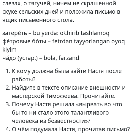
слезах, о тягучей, ничем не скрашенной
скуке сельских дней и положила письмо в
ящик письменного стола.
затере́ть – bu yerda: o‘chirib tashlamoq
фе́тровые бо́ты – fetrdan tayyorlangan oyoq
kiyim
ча́до (устар.) – bola, farzand
К кому должна была зайти Настя после
работы?
Найдите в тексте описание внешности и
мастерской Тимофеева. Прочитайте.
Почему Настя решила «вырвать во что
бы то ни стало этого талантливого
человека из безвестности»?
О чём подумала Настя, прочитав письмо?