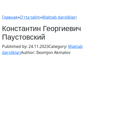
Главная
»
O'rta talim
»
Maktab darsliklari
Константин Георгиевич
Паустовский
Published by:
24.11.2023
Category:
Maktab
darsliklari
Author:
Ilxomjon Akmalov