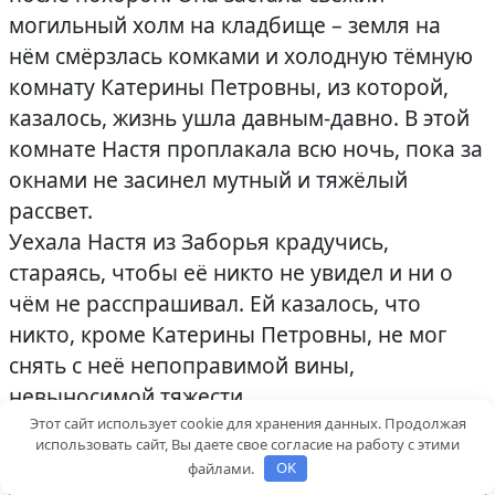
могильный холм на кладбище – земля на
нём смёрзлась комками и холодную тёмную
комнату Катерины Петровны, из которой,
казалось, жизнь ушла давным-давно. В этой
комнате Настя проплакала всю ночь, пока за
окнами не засинел мутный и тяжёлый
рассвет.
Уехала Настя из Заборья крадучись,
стараясь, чтобы её никто не увидел и ни о
чём не расспрашивал. Ей казалось, что
никто, кроме Катерины Петровны, не мог
снять с неё непоправимой вины,
невыносимой тяжести.
Этот сайт использует cookie для хранения данных. Продолжая
использовать сайт, Вы даете свое согласие на работу с этими
злора́дство –
файлами.
OK
ichiqoralik
абсу́рд – bema’nilik