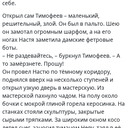
себе.
Открыл сам Тимофеев – маленький,
решительный, злой. Он был в пальто. Шею
он замотал огромным шарфом, а на его
ногах Настя заметила дамские фетровые
боты.
– Не раздевайтесь, – буркнул Тимофеев. – А
то замёрзнете. Прошу!
Он провел Настю по тёмному коридору,
поднялся вверх на несколько ступеней и
открыл узкую дверь в мастерскую. Из
мастерской пахнуло чадом. На полу около
бочки с мокрой глиной горела керосинка. На
станках стояли скульптуры, закрытые
сырыми тряпками. За широким окном косо
летел снег, заносил туманом Неву, таял в её